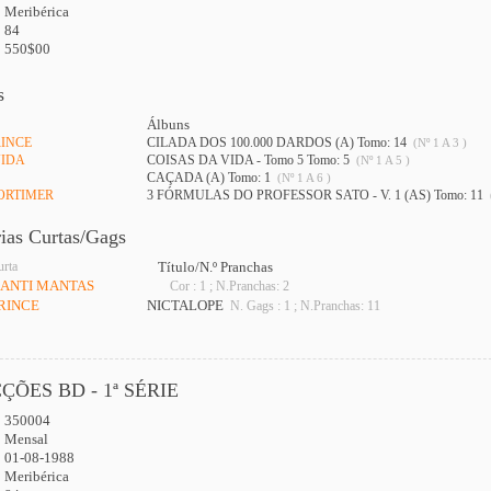
Meribérica
84
550$00
s
Álbuns
RINCE
CILADA DOS 100.000 DARDOS (A) Tomo: 14
(Nº 1 A 3 )
VIDA
COISAS DA VIDA - Tomo 5 Tomo: 5
(Nº 1 A 5 )
CAÇADA (A) Tomo: 1
(Nº 1 A 6 )
MORTIMER
3 FÓRMULAS DO PROFESSOR SATO - V. 1 (AS) Tomo: 11
rias Curtas/Gags
urta
Título/N.º Pranchas
 ANTI MANTAS
Cor : 1 ; N.Pranchas: 2
RINCE
NICTALOPE
N. Gags : 1 ; N.Pranchas: 11
ÇÕES BD - 1ª SÉRIE
350004
:
Mensal
01-08-1988
Meribérica