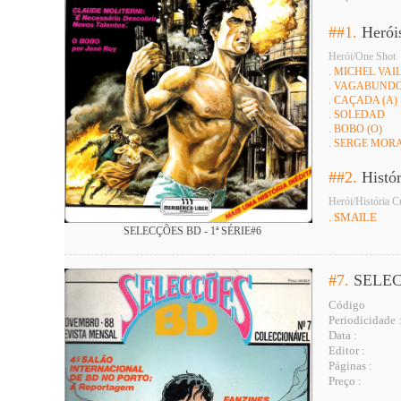
##1.
Herói
Herói/One Shot
. MICHEL VAI
. VAGABUNDO
. CAÇADA (A)
. SOLEDAD
. BOBO (O)
. SERGE MOR
##2.
Histó
Herói/História C
. SMAILE
SELECÇÕES BD - 1ª SÉRIE#6
#7.
SELEC
Código
Periodicidade 
Data :
Editor :
Páginas :
Preço :