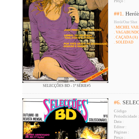
Preço :
##1.
Herói
Herói/One Shot
. MICHEL VAI
. VAGABUNDO
. CAÇADA (A)
. SOLEDAD
SELECÇÕES BD - 1ª SÉRIE#5
#6.
SELEC
Código
Periodicidade 
Data :
Editor :
Páginas :
Preço :