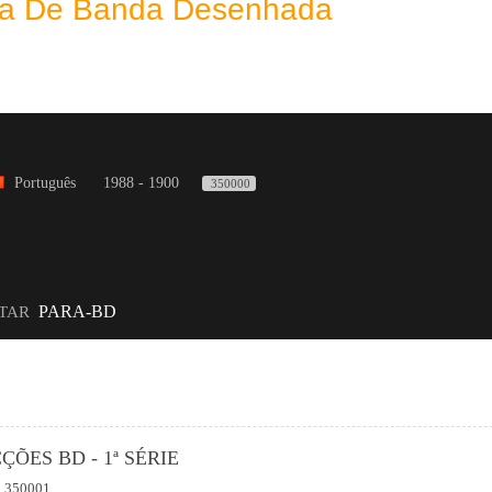
eca De Banda Desenhada
Português
1988 - 1900
350000
PARA-BD
STAR
ÇÕES BD - 1ª SÉRIE
350001