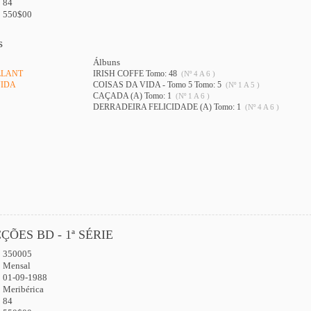
84
550$00
s
Álbuns
LLANT
IRISH COFFE Tomo: 48
(Nº 4 A 6 )
VIDA
COISAS DA VIDA - Tomo 5 Tomo: 5
(Nº 1 A 5 )
CAÇADA (A) Tomo: 1
(Nº 1 A 6 )
DERRADEIRA FELICIDADE (A) Tomo: 1
(Nº 4 A 6 )
ÇÕES BD - 1ª SÉRIE
350005
:
Mensal
01-09-1988
Meribérica
84