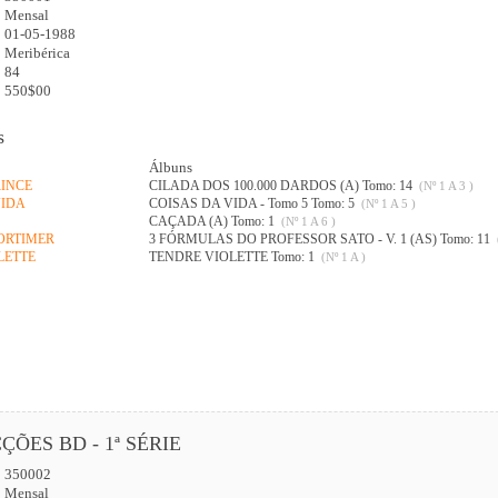
:
Mensal
01-05-1988
Meribérica
84
550$00
s
Álbuns
RINCE
CILADA DOS 100.000 DARDOS (A) Tomo: 14
(Nº 1 A 3 )
VIDA
COISAS DA VIDA - Tomo 5 Tomo: 5
(Nº 1 A 5 )
CAÇADA (A) Tomo: 1
(Nº 1 A 6 )
MORTIMER
3 FÓRMULAS DO PROFESSOR SATO - V. 1 (AS) Tomo: 11
LETTE
TENDRE VIOLETTE Tomo: 1
(Nº 1 A )
ÇÕES BD - 1ª SÉRIE
350002
:
Mensal