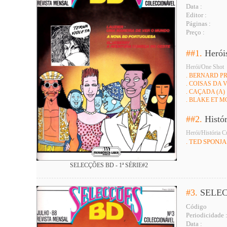
Data :
Editor :
Páginas :
Preço :
##1.
Herói
Herói/One Shot
. BERNARD P
. COISAS DA 
. CAÇADA (A)
. BLAKE ET 
##2.
Histó
Herói/História C
. TED SPONJA
SELECÇÕES BD - 1ª SÉRIE#2
#3.
SELEC
Código
Periodicidade 
Data :