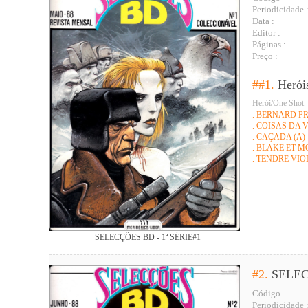
Periodicidade 
Data :
Editor :
Páginas :
Preço :
##1.
Herói
Herói/One Shot
. BERNARD P
. COISAS DA 
. CAÇADA (A)
. BLAKE ET 
. TENDRE VIO
SELECÇÕES BD - 1ª SÉRIE#1
#2.
SELEC
Código
Periodicidade 