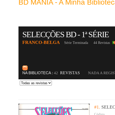
BD MANIA - A Minha Bibliot
SELECÇÕES BD - 1ª SÉRIE
FRANCO-BELGA
Série Terminada
44 Revistas
NA BIBLIOTECA :
REVISTAS
42
NADA A REGI
#1.
SELEC
Código