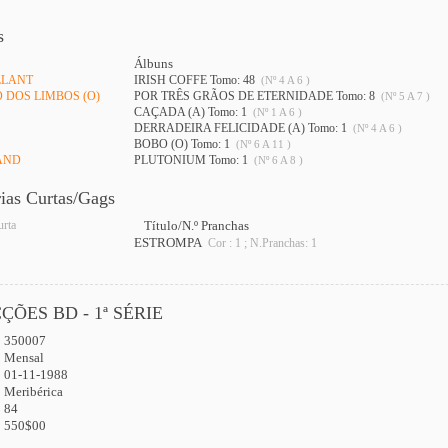
s
Álbuns
LLANT
IRISH COFFE Tomo: 48
(Nº 4 A 6 )
 DOS LIMBOS (O)
POR TRÊS GRÃOS DE ETERNIDADE Tomo: 8
(Nº 5 A 7 )
CAÇADA (A) Tomo: 1
(Nº 1 A 6 )
DERRADEIRA FELICIDADE (A) Tomo: 1
(Nº 4 A 6 )
BOBO (O) Tomo: 1
(Nº 6 A 11 )
AND
PLUTONIUM Tomo: 1
(Nº 6 A 8 )
rias Curtas/Gags
urta
Título/N.º Pranchas
ESTROMPA
Cor : 1 ; N.Pranchas: 1
ÇÕES BD - 1ª SÉRIE
350007
:
Mensal
01-11-1988
Meribérica
84
550$00