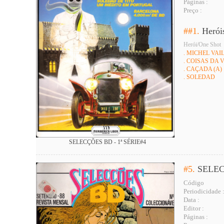
Páginas :
Preço :
##1.
Herói
Herói/One Shot
. MICHEL VAI
. COISAS DA 
. CAÇADA (A)
. SOLEDAD
SELECÇÕES BD - 1ª SÉRIE#4
#5.
SELEC
Código
Periodicidade 
Data :
Editor :
Páginas :