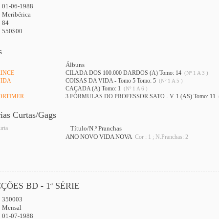
01-06-1988
Meribérica
84
550$00
s
Álbuns
RINCE
CILADA DOS 100.000 DARDOS (A) Tomo: 14
(Nº 1 A 3 )
VIDA
COISAS DA VIDA - Tomo 5 Tomo: 5
(Nº 1 A 5 )
CAÇADA (A) Tomo: 1
(Nº 1 A 6 )
MORTIMER
3 FÓRMULAS DO PROFESSOR SATO - V. 1 (AS) Tomo: 11
rias Curtas/Gags
urta
Título/N.º Pranchas
ANO NOVO VIDA NOVA
Cor : 1 ; N.Pranchas: 2
ÇÕES BD - 1ª SÉRIE
350003
:
Mensal
01-07-1988