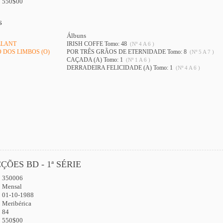
550$00
s
Álbuns
LLANT
IRISH COFFE Tomo: 48
(Nº 4 A 6 )
 DOS LIMBOS (O)
POR TRÊS GRÃOS DE ETERNIDADE Tomo: 8
(Nº 5 A 7 )
CAÇADA (A) Tomo: 1
(Nº 1 A 6 )
DERRADEIRA FELICIDADE (A) Tomo: 1
(Nº 4 A 6 )
ÇÕES BD - 1ª SÉRIE
350006
:
Mensal
01-10-1988
Meribérica
84
550$00