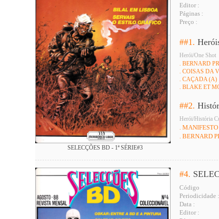
Editor :
Páginas :
Preço :
##1.
Herói
Herói/One Shot
. BERNARD P
. COISAS DA 
. CAÇADA (A)
. BLAKE ET 
##2.
Histó
Herói/História C
. MANIFESTO
. BERNARD P
SELECÇÕES BD - 1ª SÉRIE#3
#4.
SELEC
Código
Periodicidade 
Data :
Editor :