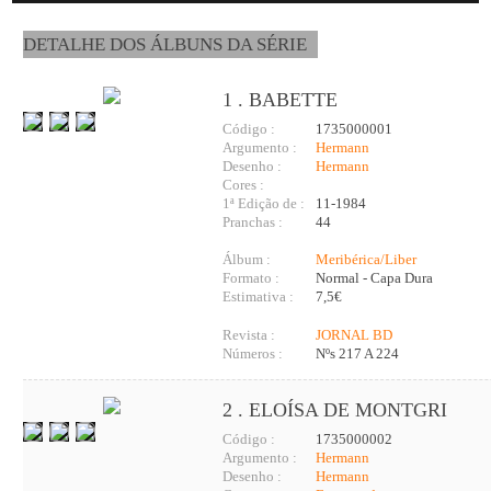
DETALHE DOS ÁLBUNS DA SÉRIE
1 . BABETTE
Código :
1735000001
Argumento :
Hermann
Desenho :
Hermann
Cores :
1ª Edição de :
11-1984
Pranchas :
44
Álbum :
Meribérica/Liber
Formato :
Normal - Capa Dura
Estimativa :
7,5€
Revista :
JORNAL BD
Números :
Nºs 217 A 224
2 . ELOÍSA DE MONTGRI
Código :
1735000002
Argumento :
Hermann
Desenho :
Hermann