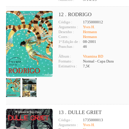
12 . RODRIGO
Código :
1735000012
Argumento :
Yves H.
Desenho :
Hermann
Cores :
Hermann
1ª Edição de :
08-2001
Pranchas :
46
Álbum :
Vitamina BD
Formato :
Normal - Capa Dura
Estimativa :
7,5€
13 . DULLE GRIET
Código :
1735000013
Argumento :
Yves H.