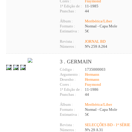
Cores :
Fraymond
1ª Edição de :
11-1985
Pranchas :
44
Álbum :
Meribérica/Liber
Formato :
Normal - Capa Mole
Estimativa :
5€
Revista :
JORNAL BD
Números :
Nºs 259 A 264
3 . GERMAIN
Código :
1735000003
Argumento :
Hermann
Desenho :
Hermann
Cores :
Fraymond
1ª Edição de :
11-1986
Pranchas :
44
Álbum :
Meribérica/Liber
Formato :
Normal - Capa Mole
Estimativa :
5€
Revista :
SELECÇÕES BD - 1ª SÉRIE
Números :
Nºs 29 A 31