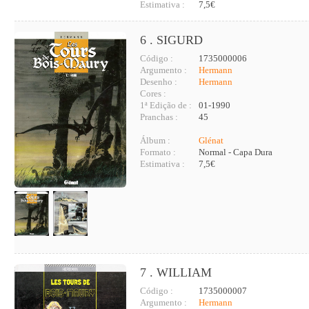
Estimativa :
7,5€
6 . SIGURD
Código :
1735000006
Argumento :
Hermann
Desenho :
Hermann
Cores :
1ª Edição de :
01-1990
Pranchas :
45
Álbum :
Glénat
Formato :
Normal - Capa Dura
Estimativa :
7,5€
7 . WILLIAM
Código :
1735000007
Argumento :
Hermann