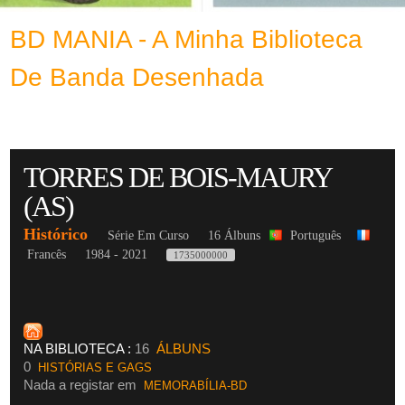
BD MANIA - A Minha Biblioteca
De Banda Desenhada
TORRES DE BOIS-MAURY
(AS)
Histórico
Série Em Curso
16 Álbuns
Português
Francês
1984 - 2021
1735000000
NA BIBLIOTECA :
16
ÁLBUNS
0
HISTÓRIAS E GAGS
Nada a registar em
MEMORABÍLIA-BD