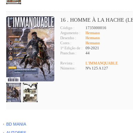
16 . HOMME À LA HACHE (LE
Código :
1735000016
Argumento :
Hermann
Desenho :
Hermann
Cores :
Hermann
1ª Edição de :
09-2021
Pranchas :
44
Revista :
L’IMMANQUABLE
Números :
Nºs 125 A 127
BD MANIA
AUTORES