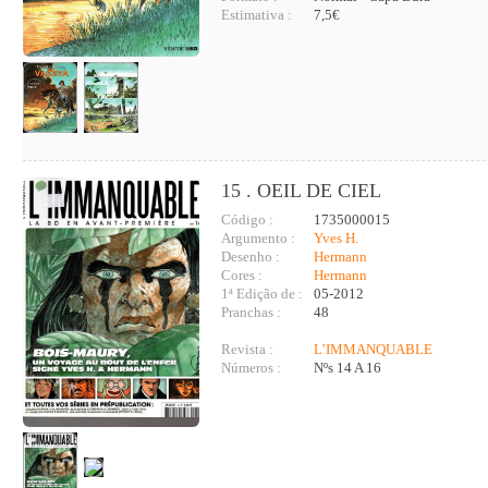
Estimativa :
7,5€
15 . OEIL DE CIEL
Código :
1735000015
Argumento :
Yves H.
Desenho :
Hermann
Cores :
Hermann
1ª Edição de :
05-2012
Pranchas :
48
Revista :
L’IMMANQUABLE
Números :
Nºs 14 A 16