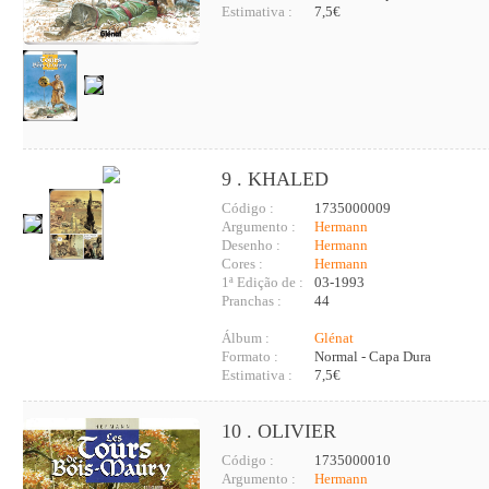
Estimativa :
7,5€
9 . KHALED
Código :
1735000009
Argumento :
Hermann
Desenho :
Hermann
Cores :
Hermann
1ª Edição de :
03-1993
Pranchas :
44
Álbum :
Glénat
Formato :
Normal - Capa Dura
Estimativa :
7,5€
10 . OLIVIER
Código :
1735000010
Argumento :
Hermann