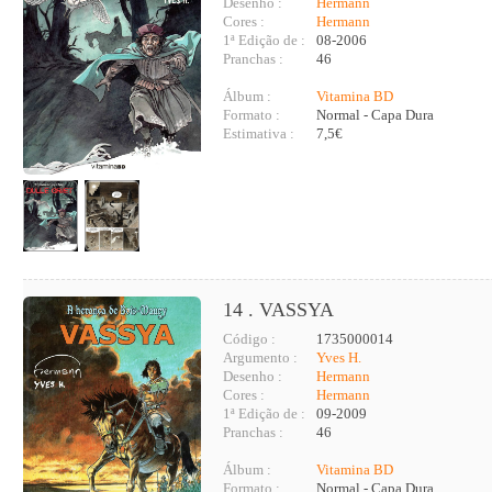
Desenho :
Hermann
Cores :
Hermann
1ª Edição de :
08-2006
Pranchas :
46
Álbum :
Vitamina BD
Formato :
Normal - Capa Dura
Estimativa :
7,5€
14 . VASSYA
Código :
1735000014
Argumento :
Yves H.
Desenho :
Hermann
Cores :
Hermann
1ª Edição de :
09-2009
Pranchas :
46
Álbum :
Vitamina BD
Formato :
Normal - Capa Dura