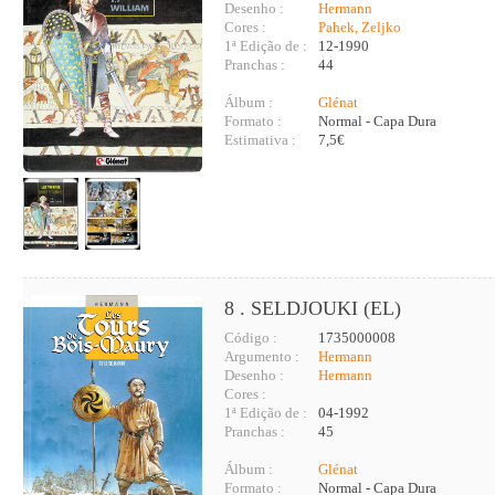
Desenho :
Hermann
Cores :
Pahek, Zeljko
1ª Edição de :
12-1990
Pranchas :
44
Álbum :
Glénat
Formato :
Normal - Capa Dura
Estimativa :
7,5€
8 . SELDJOUKI (EL)
Código :
1735000008
Argumento :
Hermann
Desenho :
Hermann
Cores :
1ª Edição de :
04-1992
Pranchas :
45
Álbum :
Glénat
Formato :
Normal - Capa Dura