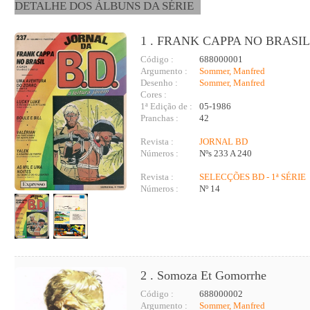
DETALHE DOS ÁLBUNS DA SÉRIE
1 . FRANK CAPPA NO BRASI
Código :
688000001
Argumento :
Sommer, Manfred
Desenho :
Sommer, Manfred
Cores :
1ª Edição de :
05-1986
Pranchas :
42
Revista :
JORNAL BD
Números :
Nºs 233 A 240
Revista :
SELECÇÕES BD - 1ª SÉRIE
Números :
Nº 14
2 . Somoza Et Gomorrhe
Código :
688000002
Argumento :
Sommer, Manfred