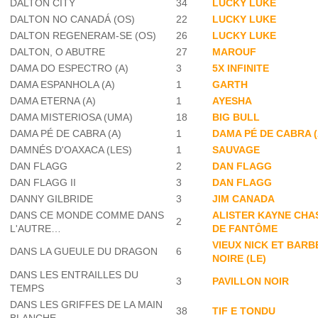
DALTON CITY
34
LUCKY LUKE
DALTON NO CANADÁ (OS)
22
LUCKY LUKE
DALTON REGENERAM-SE (OS)
26
LUCKY LUKE
DALTON, O ABUTRE
27
MAROUF
DAMA DO ESPECTRO (A)
3
5X INFINITE
DAMA ESPANHOLA (A)
1
GARTH
DAMA ETERNA (A)
1
AYESHA
DAMA MISTERIOSA (UMA)
18
BIG BULL
DAMA PÉ DE CABRA (A)
1
DAMA PÉ DE CABRA (
DAMNÉS D'OAXACA (LES)
1
SAUVAGE
DAN FLAGG
2
DAN FLAGG
DAN FLAGG II
3
DAN FLAGG
DANNY GILBRIDE
3
JIM CANADA
DANS CE MONDE COMME DANS
ALISTER KAYNE CHA
2
L'AUTRE…
DE FANTÔME
VIEUX NICK ET BARB
DANS LA GUEULE DU DRAGON
6
NOIRE (LE)
DANS LES ENTRAILLES DU
3
PAVILLON NOIR
TEMPS
DANS LES GRIFFES DE LA MAIN
38
TIF E TONDU