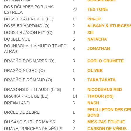
DORIAN GRAY
1
DORIAN GRAY
DOS DÓLARES POR UMA
22
TEX TONE
ESTRELA
DOSSIER ALFRED H. (LE)
10
PIN-UP
DOSSIER HARDING (O)
2
ALBANY & STURGES
DOSSIER JASON FLY (O)
6
XIII
DOUBLE VOL
5
NATACHA
DOUNIACHA, HÁ MUITO TEMPO
6
JONATHAN
ATRÁS
DRAGÃO DOS MARES (O)
3
CORI O GRUMETE
DRAGÃO NEGRO (O)
1
OLIVER
DRAGÃO PIRÓMANO (O)
8
TAKA TAKATA
DRAGONS D'HILLAUDE (LES)
1
NICODEMUS RED
DRAKKAR ROUGE (LE)
14
TIMOUR (OS)
DREAMLAND
6
NASH
FEUILLETON DES GE
DRÔLE DE ZÈBRE
1
BONS
DU SANG SUR LES MAINS
2
MISS PAS TOUCHE
DUARE, PRINCESA DE VÉNUS
2
CARSON DE VÉNUS