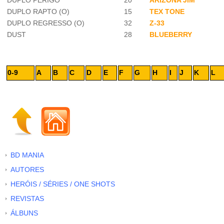
DUPLO PERIGO
20
ARIZONA JIM
DUPLO RAPTO (O)
15
TEX TONE
DUPLO REGRESSO (O)
32
Z-33
DUST
28
BLUEBERRY
0-9
A
B
C
D
E
F
G
H
I
J
K
L
BD MANIA
AUTORES
HERÓIS / SÉRIES / ONE SHOTS
REVISTAS
ÁLBUNS