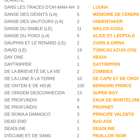
BLANCHE
DANS LES TRACES D'OH-MAH-AH
3
LUUNA
DANSE DES GÉANTS (LA)
5
MÉMOIRE DE CENDR
DANSE DES VAUTOURS (LA)
2
UNDERTAKER
DANSE DU DIABLE (LE)
11
NIKLOS KODA
DANSE DU POKO (LA)
5
ALICE ET LÉOPOLD
DAUPHIN ET LE RENARD (LE)
2
ZORN & DIRNA
DAVID (LE)
19
TÚNICAS AZUIS (OS)
DAY ONE
1
REIGN
DAYTRIPPER
1
DAYTRIPPER
DE LA BRIÈVETÉ DE LA VIE
2
ZOMBIES
DE LA LUNE À LA TERRE
10
DE CAPE ET DE CRO
DE ONTEM E DE HOJE
100
BERNARD PRINCE
DE ORIGEM DESCONHECIDA
13
SUPER BOY
DE PROFUNDIS
9
EAUX DE MORTELUNE
DE PROFUNDIS
4
PROPHET
DE ROMA A DAMASCO
3
PRÍNCIPE VALENTE
DEAD END
1
BAD ASS
DEADLINE
1
DEADLINE
D'ÉCUME ET DE SANG
1
PAVILLON NOIR