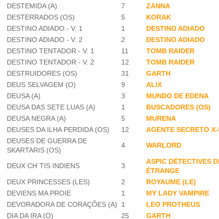
DESTEMIDA (A)
7
ZANNA
DESTERRADOS (OS)
5
KORAK
DESTINO ADIADO - V. 1
1
DESTINO ADIADO
DESTINO ADIADO - V. 2
2
DESTINO ADIADO
DESTINO TENTADOR - V. 1
11
TOMB RAIDER
DESTINO TENTADOR - V. 2
12
TOMB RAIDER
DESTRUIDORES (OS)
31
GARTH
DEUS SELVAGEM (O)
9
ALIX
DEUSA (A)
3
MUNDO DE EDENA
DEUSA DAS SETE LUAS (A)
1
BUSCADORES (OS)
DEUSA NEGRA (A)
5
MURENA
DEUSES DA ILHA PERDIDA (OS)
12
AGENTE SECRETO X-
DEUSES DE GUERRA DE
4
WARLORD
SKARTARIS (OS)
ASPIC DÉTECTIVES D
DEUX CH´TIS INDIENS
3
ÉTRANGE
DEUX PRINCESSES (LES)
2
ROYAUME (LE)
DEVIENS MA PROIE
1
MY LADY VAMPIRE
DEVORADORA DE CORAÇÕES (A)
1
LEO PROTHEUS
DIA DA IRA (O)
25
GARTH