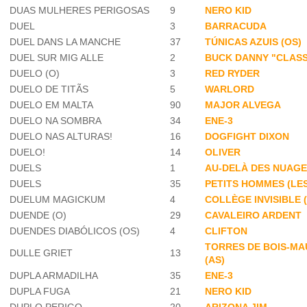
DUAS MULHERES PERIGOSAS
9
NERO KID
DUEL
3
BARRACUDA
DUEL DANS LA MANCHE
37
TÚNICAS AZUIS (OS)
DUEL SUR MIG ALLE
2
BUCK DANNY "CLASS
DUELO (O)
3
RED RYDER
DUELO DE TITÃS
5
WARLORD
DUELO EM MALTA
90
MAJOR ALVEGA
DUELO NA SOMBRA
34
ENE-3
DUELO NAS ALTURAS!
16
DOGFIGHT DIXON
DUELO!
14
OLIVER
DUELS
1
AU-DELÀ DES NUAG
DUELS
35
PETITS HOMMES (LES
DUELUM MAGICKUM
4
COLLÈGE INVISIBLE (
DUENDE (O)
29
CAVALEIRO ARDENT
DUENDES DIABÓLICOS (OS)
4
CLIFTON
TORRES DE BOIS-MA
DULLE GRIET
13
(AS)
DUPLA ARMADILHA
35
ENE-3
DUPLA FUGA
21
NERO KID