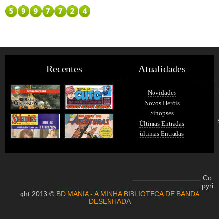
Recentes
Atualidades
Novidades
Novos Heróis
Sinopses
Últimas Entradas
ùltimas Entradas
Co
pyri
ght 2013 ©
BD MANIA - A MINHA BIBLIOTECA DE BANDA
DESENHADA