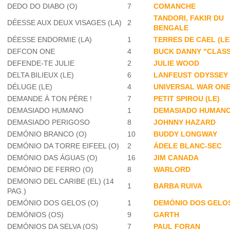
DEDO DO DIABO (O)
7
COMANCHE
TANDORI, FAKIR DU
DÉESSE AUX DEUX VISAGES (LA)
2
BENGALE
DÉESSE ENDORMIE (LA)
1
TERRES DE CAEL (LE
DEFCON ONE
4
BUCK DANNY "CLASS
DEFENDE-TE JULIE
2
JULIE WOOD
DELTA BILIEUX (LE)
6
LANFEUST ODYSSEY
DÉLUGE (LE)
4
UNIVERSAL WAR ON
DEMANDE À TON PÈRE !
7
PETIT SPIROU (LE)
DEMASIADO HUMANO
1
DEMASIADO HUMAN
DEMASIADO PERIGOSO
8
JOHNNY HAZARD
DEMÓNIO BRANCO (O)
10
BUDDY LONGWAY
DEMÓNIO DA TORRE EIFEEL (O)
2
ÁDELE BLANC-SEC
DEMÓNIO DAS ÁGUAS (O)
16
JIM CANADA
DEMÓNIO DE FERRO (O)
8
WARLORD
DEMONIO DEL CARIBE (EL) (14
1
BARBA RUIVA
PAG.)
DEMÓNIO DOS GELOS (O)
1
DEMÓNIO DOS GELOS
DEMÓNIOS (OS)
9
GARTH
DEMÓNIOS DA SELVA (OS)
7
PAUL FORAN