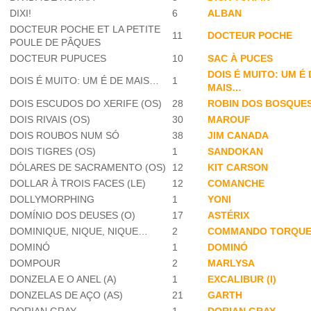
DIXI!
6
ALBAN
DOCTEUR POCHE ET LA PETITE
11
DOCTEUR POCHE
POULE DE PÂQUES
DOCTEUR PUPUCES
10
SAC À PUCES
DOIS É MUITO: UM É 
DOIS É MUITO: UM É DE MAIS…
1
MAIS…
DOIS ESCUDOS DO XERIFE (OS)
28
ROBIN DOS BOSQUE
DOIS RIVAIS (OS)
30
MAROUF
DOIS ROUBOS NUM SÓ
38
JIM CANADA
DOIS TIGRES (OS)
1
SANDOKAN
DÓLARES DE SACRAMENTO (OS)
12
KIT CARSON
DOLLAR À TROIS FACES (LE)
12
COMANCHE
DOLLYMORPHING
1
YONI
DOMÍNIO DOS DEUSES (O)
17
ASTÉRIX
DOMINIQUE, NIQUE, NIQUE…
2
COMMANDO TORQU
DOMINÓ
1
DOMINÓ
DOMPOUR
2
MARLYSA
DONZELA E O ANEL (A)
1
EXCALIBUR (I)
DONZELAS DE AÇO (AS)
21
GARTH