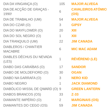
DIA DA VINGANÇA (O)
105
MAJOR ALVEGA
DIA DE ACÇÃO DE GRAÇAS -
CAVALEIROS ATÓMI
6
1990!
(OS)
DIA DE TRABALHO (UM)
54
MAJOR ALVEGA
DIA DO CZAR (O)
3
GIPSY
DIA DO MAYFLOWER (O)
20
XIII
DIA DO SOL NEGRO (O)
1
XIII
DIA TRANQUILO (UM)
22
JIM CANADA
DIABLEROS / CHANTIER
6
MIC MAC ADAM
MACABRE
DIABLES DÉCHUS DU NEVADA
1
RÉVÉREND (LE)
(LES)
DIABO DAS CARAÍBAS (O)
17
SANDOR
DIABO DE MOLDEFIORD (O)
30
OGAN
DIABO NA GARRAFA (O)
3
NERO KID
DIABO NEGRO
1
JACK DIAMOND
DIABÓLICO MISSIL DE QWARD (O)
9
GREEN LANTERN
DIABOS BRANCOS (OS)
33
Z-33
DIAMANTE IMPÉRIO (O)
2
MARGINAIS (OS)
DIAMANTES DO CEGO (OS)
59
JIM CANADA