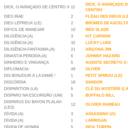
DICK, O AVANÇADO D
DICK, O AVANÇADO DE CENTRO X
11
CENTRO
DIES IRAE
2
FLÉAU DES DIEUX (L
DIEU LÉPREUX (LE)
2
BRÛMES DE ASCELTIS
DIFICIL DE MANEJAR
10
WES SLADE
DILIGÊNCIA (A)
3
KIT CARSON
DILIGÊNCIA (A)
32
LUCKY LUKE
DILIGÊNCIA FANTASMA (A)
21
ARIZONA JIM
DINASTIA PERDIDA (A)
6
JOHNNY HAZARD
DINHEIRO E VINGANÇA
5
AGENTE SECRETO X-
DIPLOMACIA
49
OLIVER
DIS BONJOUR À LA DAME !
1
PETIT SPIROU (LE)
DISCÓRDIA
18
SANDOR
DISPARITION (LA)
5
CLÉ DU MYSTÈRE (LA
DISPARO NA ESCURIDÃO (UM)
5
BUFFALO BILL
DISPARUS DU BAYON PLALAH
12
OLIVIER RAMEAU
(LES)
DÍVIDA (A)
3
ASSASSINO (O)
DÍVIDA (A)
1
LARRIGAN
DÍVIDA DE HONRA
5
DICK TURPIN