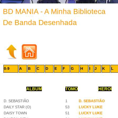
BD MANIA - A Minha Biblioteca
De Banda Desenhada
0-9
A
B
C
D
E
F
G
H
I
J
K
L
ALBUM
TOMO
HEROI
D. SEBASTIÃO
1
D. SEBASTIÃO
DAILY STAR (O)
53
LUCKY LUKE
DAISY TOWN
51
LUCKY LUKE