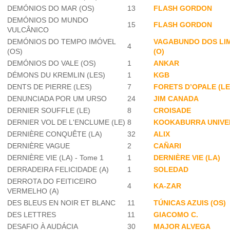
DEMÓNIOS DO MAR (OS)
13
FLASH GORDON
DEMÓNIOS DO MUNDO
15
FLASH GORDON
VULCÂNICO
DEMÓNIOS DO TEMPO IMÓVEL
VAGABUNDO DOS LI
4
(OS)
(O)
DEMÓNIOS DO VALE (OS)
1
ANKAR
DÉMONS DU KREMLIN (LES)
1
KGB
DENTS DE PIERRE (LES)
7
FORETS D’OPALE (LE
DENUNCIADA POR UM URSO
24
JIM CANADA
DERNIER SOUFFLE (LE)
8
CROISADE
DERNIER VOL DE L'ENCLUME (LE)
8
KOOKABURRA UNIVE
DERNIÈRE CONQUÊTE (LA)
32
ALIX
DERNIÈRE VAGUE
2
CAÑARI
DERNIÈRE VIE (LA) - Tome 1
1
DERNIÈRE VIE (LA)
DERRADEIRA FELICIDADE (A)
1
SOLEDAD
DERROTA DO FEITICEIRO
4
KA-ZAR
VERMELHO (A)
DES BLEUS EN NOIR ET BLANC
11
TÚNICAS AZUIS (OS)
DES LETTRES
11
GIACOMO C.
DESAFIO À AUDÁCIA
30
MAJOR ALVEGA