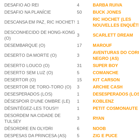
DESAFIO AO REI
4
BARBA RUIVA
DESAFIO NA PLANÍCIE
50
BUCK JONES
RIC HOCHET (LES
DESCANSA EM PAZ, RIC HOCHET!
1
NOUVELLES ENQUÊT
DESCONHECIDO DE HONG-KONG
3
SCARLETT DREAM
(O)
DESEMBARQUE (O)
17
MAROUF
AVENTURAS DO COR
DESERTO DA MORTE (O)
3
NEGRO (AS)
DESERTO LOUCO (O)
31
SUPER BOY
DESERTO SEM LUZ (O)
5
COMANCHE
DESERTOR (O)
15
KIT CARSON
DESERTOR DE TORO-TORO (O)
3
ARCHIE CASH
DESESPERADOS (LOS)
1
DESESPERADOS (LOS
DÉSESPOIR D'UNE OMBRE (LE)
1
KOBLENZ
DÉSINTÉGEZ-LES TOUS!!!
1
PETIT COSMONAUTE
DESORDEM NA CIDADE DE
3
RYAN
TULSEY
DÉSORDRE EN OLYDRI
6
NOOB
DESPESAS DA PRINCESA (AS)
5
ZIG E PUCE