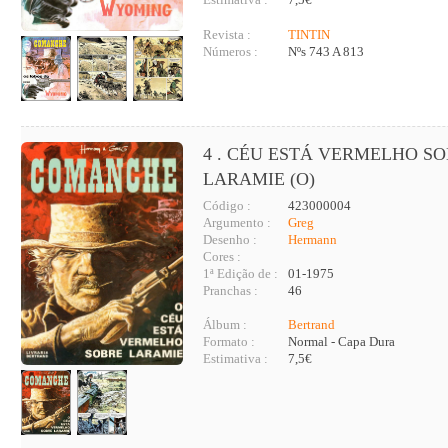
Revista :
TINTIN
Números :
Nºs 743 A 813
4 . CÉU ESTÁ VERMELHO S
LARAMIE (O)
Código :
423000004
Argumento :
Greg
Desenho :
Hermann
Cores :
1ª Edição de :
01-1975
Pranchas :
46
Álbum :
Bertrand
Formato :
Normal - Capa Dura
Estimativa :
7,5€