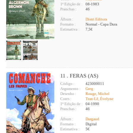
1ª Edição de :
08-1983
Pranchas :
46
Álbum :
Distri Editora
Formato :
Normal - Capa Dura
Estimativa :
7,5€
11 . FERAS (AS)
Código :
423000011
Argumento :
Greg
Desenho :
Rouge, Michel
Cores :
Tran-Lê, Évelyne
1ª Edição de :
04-1990
Pranchas :
46
Álbum :
Dargaud
Formato :
Digital
Estimativa :
5€