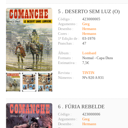
5 . DESERTO SEM LUZ (O)
Código :
423000005
Argumento :
Greg
Desenho :
Hermann
Cores :
Hermann
1ª Edição de :
03-1976
Pranchas :
47
Álbum :
Lombard
Formato :
Normal - Capa Dura
Estimativa :
7,5€
Revista :
TINTIN
Números :
Nºs 920 A 931
6 . FÚRIA REBELDE
Código :
423000006
Argumento :
Greg
Desenho :
Hermann