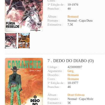
Cores :
1ª Edição de :
10-1976
Pranchas :
46
Álbum :
Bertrand
Formato :
Normal - Capa Dura
Estimativa :
7,5€
7 . DEDO DO DIABO (O)
Código :
423000007
Argumento :
Greg
Desenho :
Hermann
Cores :
Hermann
1ª Edição de :
10-1977
Pranchas :
46
Álbum :
Distri Editora
Formato :
Normal - Capa Mole
Estimativa :
5€