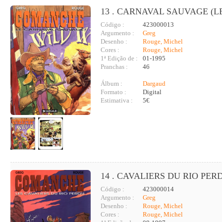
13 . CARNAVAL SAUVAGE (L
Código :
423000013
Argumento :
Greg
Desenho :
Rouge, Michel
Cores :
Rouge, Michel
1ª Edição de :
01-1995
Pranchas :
46
Álbum :
Dargaud
Formato :
Digital
Estimativa :
5€
14 . CAVALIERS DU RIO PERD
Código :
423000014
Argumento :
Greg
Desenho :
Rouge, Michel
Cores :
Rouge, Michel