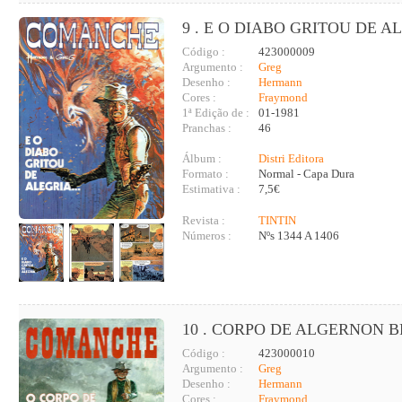
9 . E O DIABO GRITOU DE AL
Código :
423000009
Argumento :
Greg
Desenho :
Hermann
Cores :
Fraymond
1ª Edição de :
01-1981
Pranchas :
46
Álbum :
Distri Editora
Formato :
Normal - Capa Dura
Estimativa :
7,5€
Revista :
TINTIN
Números :
Nºs 1344 A 1406
10 . CORPO DE ALGERNON 
Código :
423000010
Argumento :
Greg
Desenho :
Hermann
Cores :
Fraymond