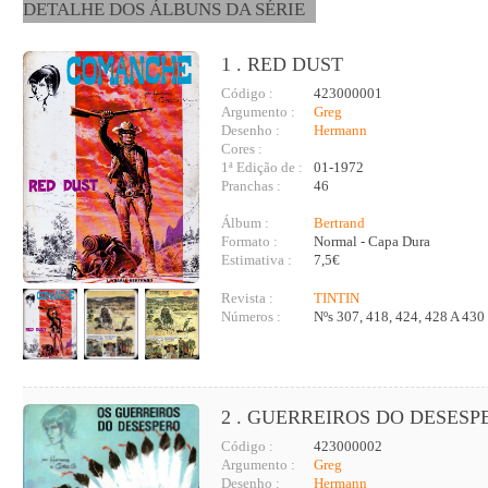
DETALHE DOS ÁLBUNS DA SÉRIE
1 . RED DUST
Código :
423000001
Argumento :
Greg
Desenho :
Hermann
Cores :
1ª Edição de :
01-1972
Pranchas :
46
Álbum :
Bertrand
Formato :
Normal - Capa Dura
Estimativa :
7,5€
Revista :
TINTIN
Números :
Nºs 307, 418, 424, 428 A 430
2 . GUERREIROS DO DESESP
Código :
423000002
Argumento :
Greg
Desenho :
Hermann