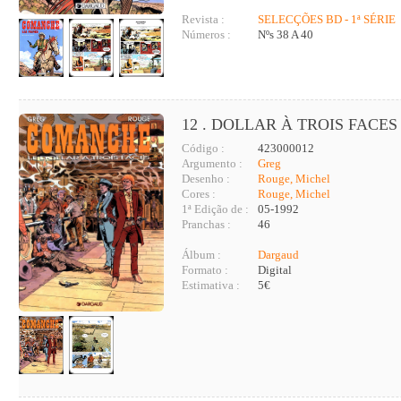
Revista :
SELECÇÕES BD - 1ª SÉRIE
Números :
Nºs 38 A 40
12 . DOLLAR À TROIS FACES 
Código :
423000012
Argumento :
Greg
Desenho :
Rouge, Michel
Cores :
Rouge, Michel
1ª Edição de :
05-1992
Pranchas :
46
Álbum :
Dargaud
Formato :
Digital
Estimativa :
5€