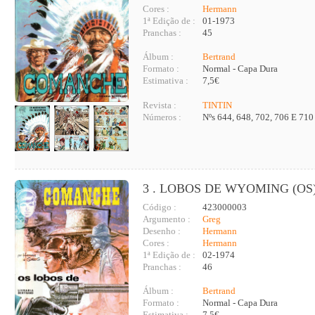
Cores :
Hermann
1ª Edição de :
01-1973
Pranchas :
45
Álbum :
Bertrand
Formato :
Normal - Capa Dura
Estimativa :
7,5€
Revista :
TINTIN
Números :
Nºs 644, 648, 702, 706 E 710
3 . LOBOS DE WYOMING (OS
Código :
423000003
Argumento :
Greg
Desenho :
Hermann
Cores :
Hermann
1ª Edição de :
02-1974
Pranchas :
46
Álbum :
Bertrand
Formato :
Normal - Capa Dura
Estimativa :
7,5€