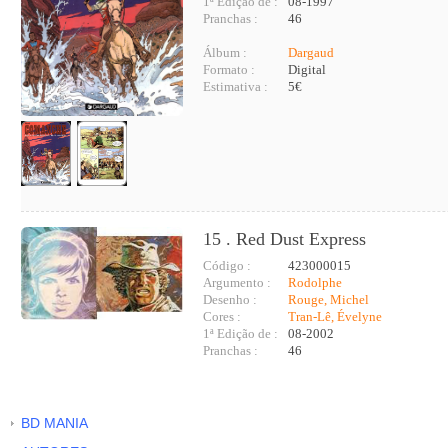
1ª Edição de :
08-1997
Pranchas :
46
Álbum :
Dargaud
Formato :
Digital
Estimativa :
5€
15 . Red Dust Express
Código :
423000015
Argumento :
Rodolphe
Desenho :
Rouge, Michel
Cores :
Tran-Lê, Évelyne
1ª Edição de :
08-2002
Pranchas :
46
BD MANIA