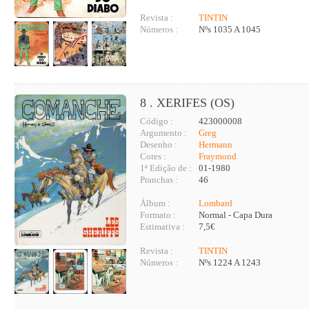
Revista :
TINTIN
Números :
Nºs 1035 A 1045
8 . XERIFES (OS)
Código :
423000008
Argumento :
Greg
Desenho :
Hermann
Cores :
Fraymond
1ª Edição de :
01-1980
Pranchas :
46
Álbum :
Lombard
Formato :
Normal - Capa Dura
Estimativa :
7,5€
Revista :
TINTIN
Números :
Nºs 1224 A 1243