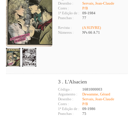
Desenho :
Servais, Jean-Claude
Cores :
P/B
1ª Edição de :
09-1984
Pranchas :
77
Revista :
(A SUIVRE)
Números :
Nºs 66 A 71
3 . L'Alsacien
Código :
1681000003
Argumento :
Dewamme, Gérard
Desenho :
Servais, Jean-Claude
Cores :
P/B
1ª Edição de :
09-1986
Pranchas :
75