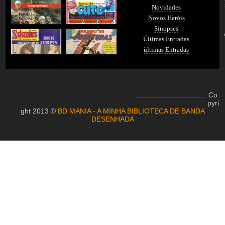
Novidades
Novos Heróis
Sinopses
Últimas Entradas
ùltimas Entradas
Co
pyri
ght 2013 ©
BD MANIA - A MINHA BIBLIOTECA DE BANDA
DESENHADA