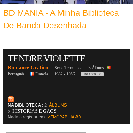
BD MANIA - A Minha Biblioteca
De Banda Desenhada
TENDRE VIOLETTE
Romance Grafico
Série Terminada
3 Álbuns
Português
Francês
1982 - 1986
1681000000
NA BIBLIOTECA :
2
ÁLBUNS
HISTÓRIAS E GAGS
8
Nada a registar em
MEMORABÍLIA-BD