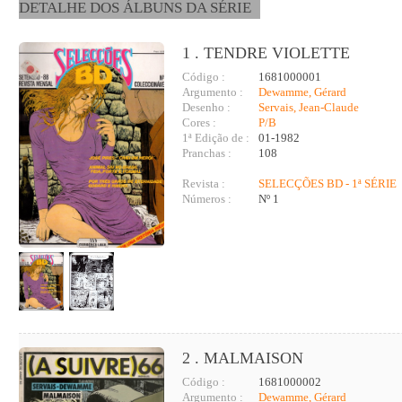
DETALHE DOS ÁLBUNS DA SÉRIE
1 . TENDRE VIOLETTE
Código :
1681000001
Argumento :
Dewamme, Gérard
Desenho :
Servais, Jean-Claude
Cores :
P/B
1ª Edição de :
01-1982
Pranchas :
108
Revista :
SELECÇÕES BD - 1ª SÉRIE
Números :
Nº 1
2 . MALMAISON
Código :
1681000002
Argumento :
Dewamme, Gérard