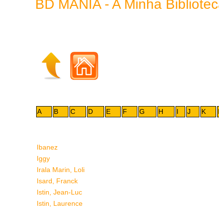
BD MANIA - A Minha Bibliot
A
B
C
D
E
F
G
H
I
J
K
Ibanez
Iggy
Irala Marin, Loli
Isard, Franck
Istin, Jean-Luc
Istin, Laurence