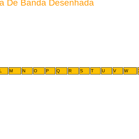
eca De Banda Desenhada
L
M
N
O
P
Q
R
S
T
U
V
W