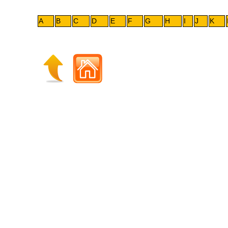
A
B
C
D
E
F
G
H
I
J
K