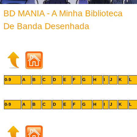
BD MANIA - A Minha Biblioteca
De Banda Desenhada
0-9
A
B
C
D
E
F
G
H
I
J
K
L
0-9
A
B
C
D
E
F
G
H
I
J
K
L