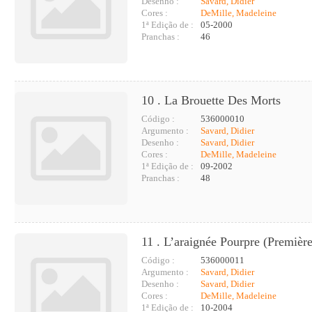
Desenho :
Savard, Didier
Cores :
DeMille, Madeleine
1ª Edição de :
05-2000
Pranchas :
46
10 . La Brouette Des Morts
Código :
536000010
Argumento :
Savard, Didier
Desenho :
Savard, Didier
Cores :
DeMille, Madeleine
1ª Edição de :
09-2002
Pranchas :
48
11 . L’araignée Pourpre (première
Código :
536000011
Argumento :
Savard, Didier
Desenho :
Savard, Didier
Cores :
DeMille, Madeleine
1ª Edição de :
10-2004