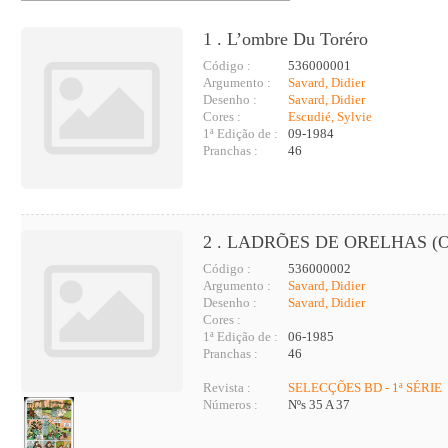
1 . L’ombre Du Toréro
Código :
536000001
Argumento :
Savard, Didier
Desenho :
Savard, Didier
Cores :
Escudié, Sylvie
1ª Edição de :
09-1984
Pranchas :
46
2 . LADRÕES DE ORELHAS (O
Código :
536000002
Argumento :
Savard, Didier
Desenho :
Savard, Didier
Cores :
1ª Edição de :
06-1985
Pranchas :
46
Revista :
SELECÇÕES BD - 1ª SÉRIE
Números :
Nºs 35 A 37