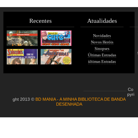
Recentes
Atualidades
Novidades
Novos Heróis
Sinopses
Últimas Entradas
ùltimas Entradas
Co
pyri
ght 2013 ©
BD MANIA - A MINHA BIBLIOTECA DE BANDA
DESENHADA