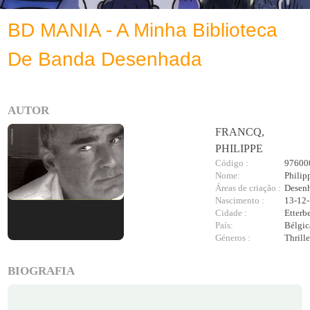
BD MANIA - A Minha Biblioteca
De Banda Desenhada
AUTOR
FRANCQ,
PHILIPPE
Código :
97600
Nome:
Philip
Áreas de criação :
Desenh
Nascimento :
13-12
Cidade :
Etterb
País:
Bélgic
Géneros :
Thrill
BIOGRAFIA