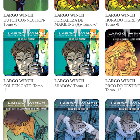
LARGO WINCH
LARGO WINCH
LARGO WINCH
DUTCH CONNECTION-
FORTALEZA DE
HORA DO TIGRE (A
Tomo -6
MAKILING (A)- Tomo -7
Tomo -8
LARGO WINCH
LARGO WINCH
LARGO WINCH
GOLDEN GATE- Tomo
SHADOW- Tomo -12
PRÇO DO DESTINO 
-11
Tomo -13