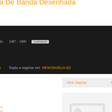
eca De Banda Desenhada
ês
1987 - 1989
316000000
Nada a registar em
S
MEMORABÍLIA-BD
Série Anterior
ves
ves