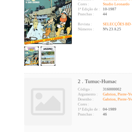
Cores :
Studio Leonardo
1ª Edição de :
10-1987
Pranchas :
44
Revista :
SELECÇÕES BD -
Números :
Nºs 23 A 25
2 . Tumuc-Humac
Código :
316000002
Argumento :
Gabrion, Pierre-Y
Desenho :
Gabrion, Pierre-Y
Cores :
1ª Edição de :
04-1989
Pranchas :
46