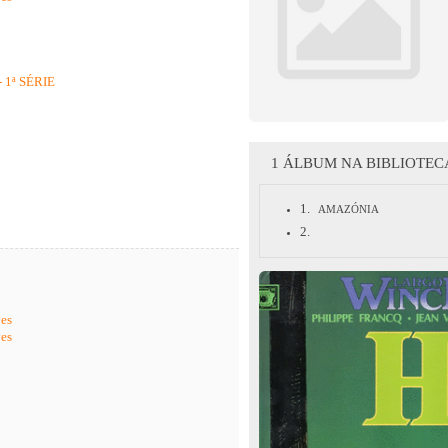
 1ª SÉRIE
1 ÁLBUM NA BIBLIOTEC
1.
AMAZÓNIA
2.
ves
ves