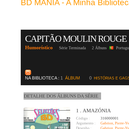
BD MANIA - A Minha Bibliot
CAPITÃO MOULIN ROUGE
Humorístico
Série Terminada
2 Álbuns
Portugu
NA BIBLIOTECA :
1
ÁLBUM
0
HISTÓRIAS E GAG
DETALHE DOS ÁLBUNS DA SÉRIE
1 . AMAZÓNIA
Código :
316000001
Argumento :
Gabrion, Pierre-Y
Desenho :
Gabrion, Pierre-Y