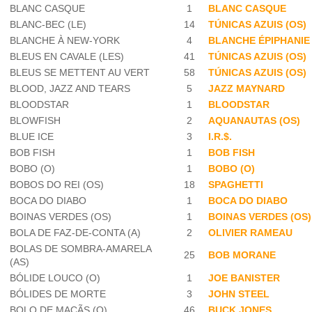
BLANC CASQUE
1
BLANC CASQUE
BLANC-BEC (LE)
14
TÚNICAS AZUIS (OS)
BLANCHE À NEW-YORK
4
BLANCHE ÉPIPHANIE
BLEUS EN CAVALE (LES)
41
TÚNICAS AZUIS (OS)
BLEUS SE METTENT AU VERT
58
TÚNICAS AZUIS (OS)
BLOOD, JAZZ AND TEARS
5
JAZZ MAYNARD
BLOODSTAR
1
BLOODSTAR
BLOWFISH
2
AQUANAUTAS (OS)
BLUE ICE
3
I.R.$.
BOB FISH
1
BOB FISH
BOBO (O)
1
BOBO (O)
BOBOS DO REI (OS)
18
SPAGHETTI
BOCA DO DIABO
1
BOCA DO DIABO
BOINAS VERDES (OS)
1
BOINAS VERDES (OS)
BOLA DE FAZ-DE-CONTA (A)
2
OLIVIER RAMEAU
BOLAS DE SOMBRA-AMARELA
25
BOB MORANE
(AS)
BÓLIDE LOUCO (O)
1
JOE BANISTER
BÓLIDES DE MORTE
3
JOHN STEEL
BOLO DE MAÇÃS (O)
46
BUCK JONES