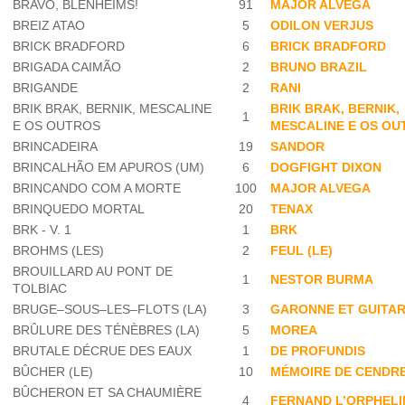
BRAVO, BLENHEIMS!
91
MAJOR ALVEGA
BREIZ ATAO
5
ODILON VERJUS
BRICK BRADFORD
6
BRICK BRADFORD
BRIGADA CAIMÃO
2
BRUNO BRAZIL
BRIGANDE
2
RANI
BRIK BRAK, BERNIK, MESCALINE
BRIK BRAK, BERNIK,
1
E OS OUTROS
MESCALINE E OS OU
BRINCADEIRA
19
SANDOR
BRINCALHÃO EM APUROS (UM)
6
DOGFIGHT DIXON
BRINCANDO COM A MORTE
100
MAJOR ALVEGA
BRINQUEDO MORTAL
20
TENAX
BRK - V. 1
1
BRK
BROHMS (LES)
2
FEUL (LE)
BROUILLARD AU PONT DE
1
NESTOR BURMA
TOLBIAC
BRUGE–SOUS–LES–FLOTS (LA)
3
GARONNE ET GUITA
BRÛLURE DES TÉNÈBRES (LA)
5
MOREA
BRUTALE DÉCRUE DES EAUX
1
DE PROFUNDIS
BÛCHER (LE)
10
MÉMOIRE DE CENDR
BÛCHERON ET SA CHAUMIÈRE
4
FERNAND L’ORPHELI