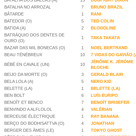
BATALHA DOS BALCÃS (A)
15
DOGFIGHT DIXON
BATALHA NO ARROZAL
7
BRUNO BRAZIL
BÂTARDE
1
RANI
BATEDOR (O)
5
TED COLIN
BATIDA (A)
2
BLOODLINE
BATRÁQUIO DOS DENTES DE
1
TAKA TAKATA
OURO (O)
BAZAR DAS MIL BONECAS (O)
1
NOEL BERTRAND
BEAU TÉNÉBREUX
10
7 VIDAS DO GAVIÃO (
JÉRÔME K. JÉRÔME
BÉBÉ EN CAVALE (UN)
10
BLOCHE
BEIJO DA MORTE (O)
3
GERALD BLAIR
BELA LOLA (A)
5
NERO KID
BELETTE (LA)
1
BELETTE (LA)
BEN BOLT
6
LUÍS EURIPO
BENOÎT ET BENCO
7
BENOÎT BRISEFER
BENVINDO A ALFLOLOL
4
VALÉRIAN
BERCEUSE ÉLECTRIQUE
1
RAY BANANA
BERÇO DO BODHISATTVA (O)
4
JONATHAN
BERGER DES ÂMES (LE)
1
TOKYO GHOST