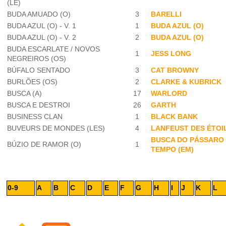
(LE)
BUDA AMUADO (O)
3
BARELLI
BUDA AZUL (O) - V. 1
1
BUDA AZUL (O)
BUDA AZUL (O) - V. 2
2
BUDA AZUL (O)
BUDA ESCARLATE / NOVOS
1
JESS LONG
NEGREIROS (OS)
BÚFALO SENTADO
3
CAT BROWNY
BURLÕES (OS)
2
CLARKE & KUBRICK
BUSCA (A)
17
WARLORD
BUSCA E DESTROI
26
GARTH
BUSINESS CLAN
1
BLACK BANK
BUVEURS DE MONDES (LES)
4
LANFEUST DES ÉTOI
BUSCA DO PÁSSARO
BÚZIO DE RAMOR (O)
1
TEMPO (EM)
0-9
A
B
C
D
E
F
G
H
I
J
K
L