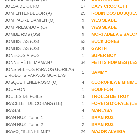
BOLSA DE OURO
17
DAVY CROCKETT
BOM ENTENDEDOR (A)
29
ROBIN DOS BOSQUE
BOM PADRE DAMIEN (O)
9
WES SLADE
BOM PREGADOR (O)
8
WES SLADE
BOMBEIROS (OS)
9
MORTADELA E SAL
BOMBISTAS (OS)
53
BUCK JONES
BOMBISTAS (OS)
28
GARTH
BONECOS VIVOS
1
SUPER BOY
BONNE FÊTE, MAMAN !
34
PETITS HOMMES (LES
BONS VELHOS PARA OS GORILAS
1
SAMMY
E ROBOTS PARA OS GORILAS
BOSQUE TENEBROSO (O)
4
CLOROFILA E MINIM
BOUFFON
1
BOUFFON
BOULES DE POILS
15
TROLLS DE TROY
BRACELET DE COHARS (LE)
1
FORETS D’OPALE (LE
BRAGAL
4
MARLYSA
BRAN RUZ -Tome 1
1
BRAN RUZ
BRAN RUZ -Tome 2
2
BRAN RUZ
BRAVO, "BLENHEIMS"!
24
MAJOR ALVEGA