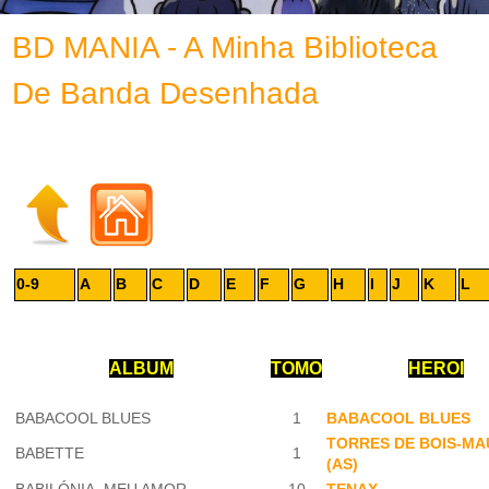
BD MANIA - A Minha Biblioteca
De Banda Desenhada
0-9
A
B
C
D
E
F
G
H
I
J
K
L
ALBUM
TOMO
HEROI
BABACOOL BLUES
1
BABACOOL BLUES
TORRES DE BOIS-MA
BABETTE
1
(AS)