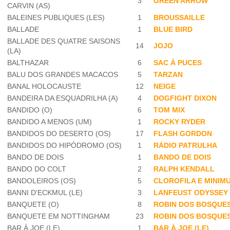
3
GREEN ARROW
CARVIN (AS)
BALEINES PUBLIQUES (LES)
1
BROUSSAILLE
BALLADE
1
BLUE BIRD
BALLADE DES QUATRE SAISONS
14
JOJO
(LA)
BALTHAZAR
6
SAC À PUCES
BALU DOS GRANDES MACACOS
5
TARZAN
BANAL HOLOCAUSTE
12
NEIGE
BANDEIRA DA ESQUADRILHA (A)
4
DOGFIGHT DIXON
BANDIDO (O)
6
TOM MIX
BANDIDO A MENOS (UM)
1
ROCKY RYDER
BANDIDOS DO DESERTO (OS)
17
FLASH GORDON
BANDIDOS DO HIPÓDROMO (OS)
1
RÁDIO PATRULHA
BANDO DE DOIS
1
BANDO DE DOIS
BANDO DO COLT
2
RALPH KENDALL
BANDOLEIROS (OS)
5
CLOROFILA E MINIM
BANNI D'ECKMUL (LE)
3
LANFEUST ODYSSEY
BANQUETE (O)
8
ROBIN DOS BOSQUE
BANQUETE EM NOTTINGHAM
23
ROBIN DOS BOSQUE
BAR À JOE (LE)
1
BAR À JOE (LE)