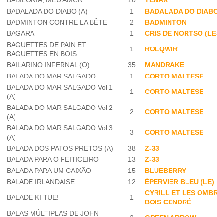
BABILÓNIA, MEU AMOR
10
TENAX
BADALADA DO DIABO (A)
1
BADALADA DO DIABO
BADMINTON CONTRE LA BÊTE
2
BADMINTON
BAGARA
1
CRIS DE NORTSO (LE
BAGUETTES DE PAIN ET
1
ROLQWIR
BAGUETTES EN BOIS
BAILARINO INFERNAL (O)
35
MANDRAKE
BALADA DO MAR SALGADO
1
CORTO MALTESE
BALADA DO MAR SALGADO Vol.1
1
CORTO MALTESE
(A)
BALADA DO MAR SALGADO Vol.2
2
CORTO MALTESE
(A)
BALADA DO MAR SALGADO Vol.3
3
CORTO MALTESE
(A)
BALADA DOS PATOS PRETOS (A)
38
Z-33
BALADA PARA O FEITICEIRO
13
Z-33
BALADA PARA UM CAIXÃO
15
BLUEBERRY
BALADE IRLANDAISE
12
ÉPERVIER BLEU (LE)
CYRILL ET LES OMB
BALADE KI TUE!
1
BOIS CENDRÉ
BALAS MÚLTIPLAS DE JOHN