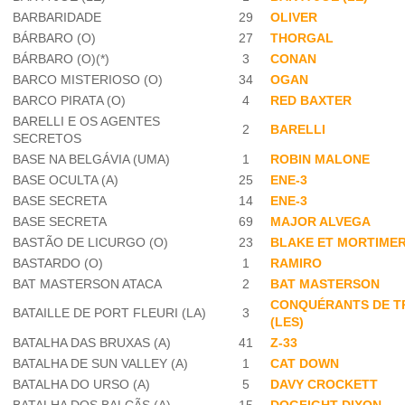
BARBARIDADE
29
OLIVER
BÁRBARO (O)
27
THORGAL
BÁRBARO (O)(*)
3
CONAN
BARCO MISTERIOSO (O)
34
OGAN
BARCO PIRATA (O)
4
RED BAXTER
BARELLI E OS AGENTES
2
BARELLI
SECRETOS
BASE NA BELGÁVIA (UMA)
1
ROBIN MALONE
BASE OCULTA (A)
25
ENE-3
BASE SECRETA
14
ENE-3
BASE SECRETA
69
MAJOR ALVEGA
BASTÃO DE LICURGO (O)
23
BLAKE ET MORTIME
BASTARDO (O)
1
RAMIRO
BAT MASTERSON ATACA
2
BAT MASTERSON
CONQUÉRANTS DE T
BATAILLE DE PORT FLEURI (LA)
3
(LES)
BATALHA DAS BRUXAS (A)
41
Z-33
BATALHA DE SUN VALLEY (A)
1
CAT DOWN
BATALHA DO URSO (A)
5
DAVY CROCKETT