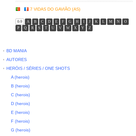
7 VIDAS DO GAVIÃO (AS)
0-9
A
B
C
D
E
F
G
H
I
J
K
L
M
N
O
P
Q
R
S
T
U
V
W
X
Y
Z
BD MANIA
AUTORES
HERÓIS / SÉRIES / ONE SHOTS
A (herois)
B (herois)
C (herois)
D (herois)
E (herois)
F (herois)
G (herois)