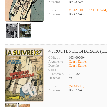
Números :
Nºs 23 A 25
Revista :
METAL HURLANT - FRAN
Números :
Nºs 42 A 46
4 . ROUTES DE BHARATA (LE
Código :
1634000004
Argumento :
Ceppi, Daniel
Desenho :
Ceppi, Daniel
Cores :
1ª Edição de :
01-1982
Pranchas :
46
Revista :
(A SUIVRE)
Números :
Nºs 37 A 40