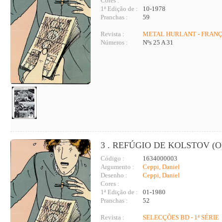
Cores :
1ª Edição de :
10-1978
Pranchas :
59
Revista :
METAL HURLANT - FRAN
Números :
Nºs 25 A 31
3 . REFÚGIO DE KOLSTOV (O
Código :
1634000003
Argumento :
Ceppi, Daniel
Desenho :
Ceppi, Daniel
Cores :
1ª Edição de :
01-1980
Pranchas :
52
Revista :
SELECÇÕES BD - 1ª SÉRIE