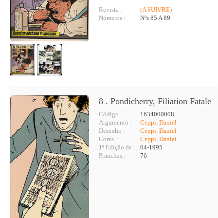
Revista :
(A SUIVRE)
Números :
Nºs 85 A 89
8 . Pondicherry, Filiation Fatale
Código :
1634000008
Argumento :
Ceppi, Daniel
Desenho :
Ceppi, Daniel
Cores :
Ceppi, Daniel
1ª Edição de :
04-1995
Pranchas :
76