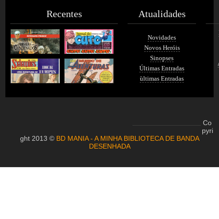
Recentes
Atualidades
Novidades
Novos Heróis
Sinopses
Últimas Entradas
ùltimas Entradas
Co
pyri
ght 2013 ©
BD MANIA - A MINHA BIBLIOTECA DE BANDA
DESENHADA