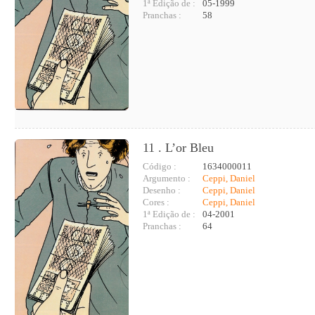
1ª Edição de :
05-1999
Pranchas :
58
11 . L’or Bleu
Código :
1634000011
Argumento :
Ceppi, Daniel
Desenho :
Ceppi, Daniel
Cores :
Ceppi, Daniel
1ª Edição de :
04-2001
Pranchas :
64