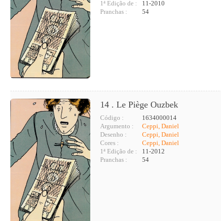
1ª Edição de :
11-2010
Pranchas :
54
14 . Le Piège Ouzbek
Código :
1634000014
Argumento :
Ceppi, Daniel
Desenho :
Ceppi, Daniel
Cores :
Ceppi, Daniel
1ª Edição de :
11-2012
Pranchas :
54