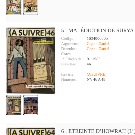
5 . MALÉDICTION DE SURYA 
Código :
1634000005
Argumento :
Ceppi, Daniel
Desenho :
Ceppi, Daniel
Cores :
1ª Edição de :
01-1983
Pranchas :
46
Revista :
(A SUIVRE)
Números :
Nºs 46 A 49
6 . ETREINTE D’HOWRAH (L’