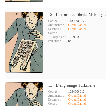
12 . L’ivoire De Sheila Mckingsl
Código :
1634000012
Argumento :
Ceppi, Daniel
Desenho :
Ceppi, Daniel
Cores :
1ª Edição de :
10-2003
Pranchas :
64
13 . L’engrenage Turkmène
Código :
1634000013
Argumento :
Ceppi, Daniel
Desenho :
Ceppi, Daniel
Cores :
Ceppi, Daniel