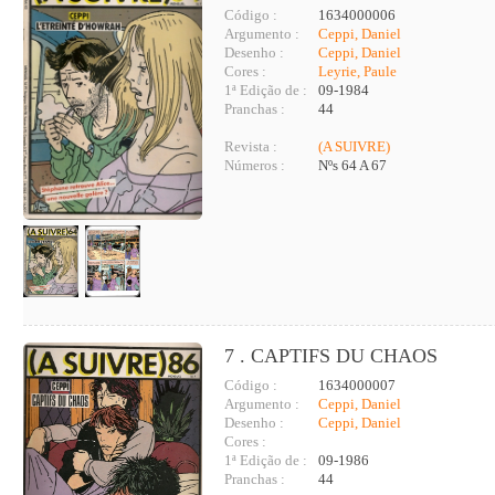
Código :
1634000006
Argumento :
Ceppi, Daniel
Desenho :
Ceppi, Daniel
Cores :
Leyrie, Paule
1ª Edição de :
09-1984
Pranchas :
44
Revista :
(A SUIVRE)
Números :
Nºs 64 A 67
7 . CAPTIFS DU CHAOS
Código :
1634000007
Argumento :
Ceppi, Daniel
Desenho :
Ceppi, Daniel
Cores :
1ª Edição de :
09-1986
Pranchas :
44