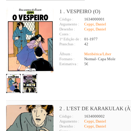
1 . VESPEIRO (O)
Código :
1634000001
Argumento :
Ceppi, Daniel
Desenho :
Ceppi, Daniel
Cores :
1ª Edição de :
01-1977
Pranchas :
42
Álbum :
Meribérica/Liber
Formato :
Normal- Capa Mole
Estimativa :
5€
2 . L’EST DE KARAKULAK (À
Código :
1634000002
Argumento :
Ceppi, Daniel
Desenho :
Ceppi, Daniel