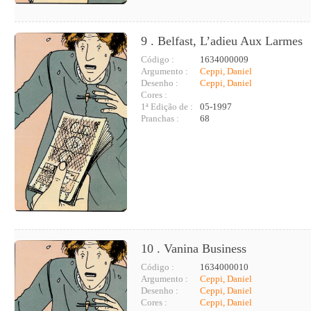
9 . Belfast, L’adieu Aux Larmes
Código :
1634000009
Argumento :
Ceppi, Daniel
Desenho :
Ceppi, Daniel
Cores :
1ª Edição de :
05-1997
Pranchas :
68
10 . Vanina Business
Código :
1634000010
Argumento :
Ceppi, Daniel
Desenho :
Ceppi, Daniel
Cores :
Ceppi, Daniel