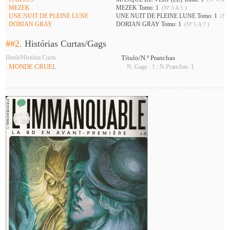
. MEZEK
MEZEK Tomo: 1
(Nº 3 A 5 )
. UNE NUIT DE PLEINE LUNE
UNE NUIT DE PLEINE LUNE Tomo: 1
(Nº 
. DORIAN GRAY
DORIAN GRAY Tomo: 1
(Nº 5 A 7 )
##2.
Histórias Curtas/Gags
Herói/História Curta
Título/N.º Pranchas
. MONDE CRUEL
N. Gags : 1 ; N.Pranchas: 1