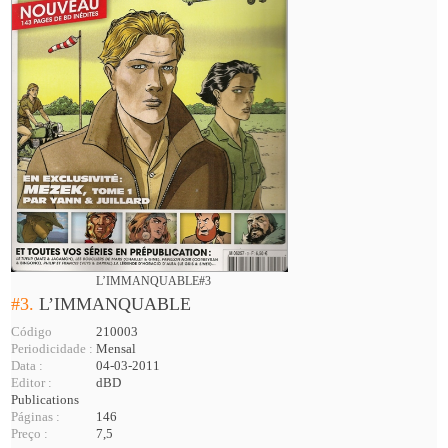
L’IMMANQUABLE#3
#3.
L’IMMANQUABLE
Código
210003
Periodicidade :
Mensal
Data :
04-03-2011
Editor :
dBD
Publications
Páginas :
146
Preço :
7,5