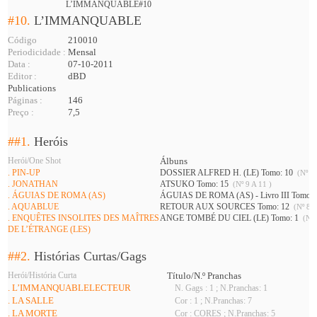
L’IMMANQUABLE#10
#10.
L’IMMANQUABLE
Código
210010
Periodicidade :
Mensal
Data :
07-10-2011
Editor :
dBD
Publications
Páginas :
146
Preço :
7,5
##1.
Heróis
Herói/One Shot
Álbuns
. PIN-UP
DOSSIER ALFRED H. (LE) Tomo: 10
(Nº 7 
. JONATHAN
ATSUKO Tomo: 15
(Nº 9 A 11 )
. ÁGUIAS DE ROMA (AS)
ÁGUIAS DE ROMA (AS) - Livro III Tomo:
. AQUABLUE
RETOUR AUX SOURCES Tomo: 12
(Nº 8 A
. ENQUÊTES INSOLITES DES MAÎTRES
ANGE TOMBÉ DU CIEL (LE) Tomo: 1
(Nº 
DE L’ÉTRANGE (LES)
##2.
Histórias Curtas/Gags
Herói/História Curta
Título/N.º Pranchas
. L’IMMANQUABLELECTEUR
N. Gags : 1 ; N.Pranchas: 1
. LA SALLE
Cor : 1 ; N.Pranchas: 7
. LA MORTE
Cor : CORES ; N.Pranchas: 5