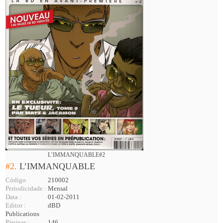
L’IMMANQUABLE#2
#2.
L’IMMANQUABLE
Código
210002
Periodicidade :
Mensal
Data :
01-02-2011
Editor :
dBD
Publications
Páginas :
146