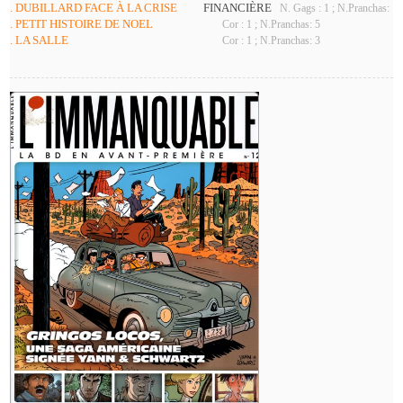
. DUBILLARD FACE À LA CRISE
FINANCIÈRE
N. Gags : 1 ; N.Pranchas: 1
. PETIT HISTOIRE DE NOEL
Cor : 1 ; N.Pranchas: 5
. LA SALLE
Cor : 1 ; N.Pranchas: 3