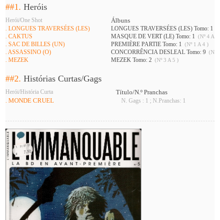
##1.
Heróis
Herói/One Shot
Álbuns
. LONGUES TRAVERSÉES (LES)
LONGUES TRAVERSÉES (LES) Tomo: 1
(N
. CAKTUS
MASQUE DE VERT (LE) Tomo: 1
(Nº 4 A 5 
. SAC DE BILLES (UN)
PREMIÈRE PARTIE Tomo: 1
(Nº 1 A 4 )
. ASSASSINO (O)
CONCORRÊNCIA DESLEAL Tomo: 9
(Nº 2
. MEZEK
MEZEK Tomo: 2
(Nº 3 A 5 )
##2.
Histórias Curtas/Gags
Herói/História Curta
Título/N.º Pranchas
. MONDE CRUEL
N. Gags : 1 ; N.Pranchas: 1