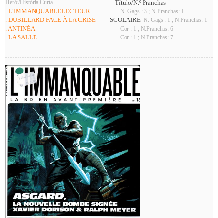
Herói/História Curta
Título/N.º Pranchas
. L’IMMANQUABLELECTEUR
N. Gags : 3 ; N.Pranchas: 1
. DUBILLARD FACE À LA CRISE
SCOLAIRE
N. Gags : 1 ; N.Pranchas: 1
. ANTINÉA
Cor : 1 ; N.Pranchas: 6
. LA SALLE
Cor : 1 ; N.Pranchas: 7