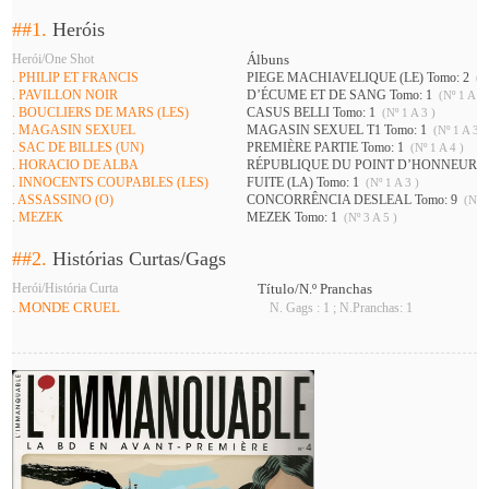
##1.
Heróis
Herói/One Shot
Álbuns
. PHILIP ET FRANCIS
PIEGE MACHIAVELIQUE (LE) Tomo: 2
(Nº
. PAVILLON NOIR
D’ÉCUME ET DE SANG Tomo: 1
(Nº 1 A 3 
. BOUCLIERS DE MARS (LES)
CASUS BELLI Tomo: 1
(Nº 1 A 3 )
. MAGASIN SEXUEL
MAGASIN SEXUEL T1 Tomo: 1
(Nº 1 A 3 )
. SAC DE BILLES (UN)
PREMIÈRE PARTIE Tomo: 1
(Nº 1 A 4 )
. HORACIO DE ALBA
RÉPUBLIQUE DU POINT D’HONNEUR (L
. INNOCENTS COUPABLES (LES)
FUITE (LA) Tomo: 1
(Nº 1 A 3 )
. ASSASSINO (O)
CONCORRÊNCIA DESLEAL Tomo: 9
(Nº 2
. MEZEK
MEZEK Tomo: 1
(Nº 3 A 5 )
##2.
Histórias Curtas/Gags
Herói/História Curta
Título/N.º Pranchas
. MONDE CRUEL
N. Gags : 1 ; N.Pranchas: 1