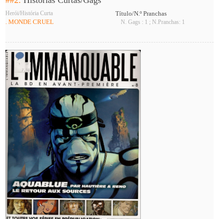
Herói/História Curta
Título/N.º Pranchas
. MONDE CRUEL
N. Gags : 1 ; N.Pranchas: 1