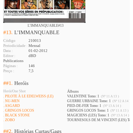
L’IMMANQUABLE#13
#13.
L’IMMANQUABLE
Código
210013
Periodicidade :
Mensal
Data :
01-02-2012
Editor :
dBD
Publications
Páginas :
146
Preço :
7,5
##1.
Heróis
Herói/One Shot
Álbuns
. PILOTE À LE EDELWEISS (LE)
VALENTINE Tomo: 1
(Nº 11 A 13 )
. NU-MEN
GUERRE URBAINE Tomo: 1
(Nº 12 A 14 )
. ASGARD
PIED-DE-FER Tomo: 1
(Nº 13 A 14 )
. GRINGOS LOCOS
GRINGOS LOCOS Tomo: 1
(Nº 11 A 13 )
. BLACK STONE
MAGICIENS (LES) Tomo: 1
(Nº 13 A 14 )
. ZOBO
TOURNESOLS DE M.VINCENT (LES) Tom
##2.
Histórias Curtas/Gags