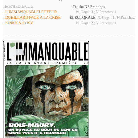
Herói/História Curta
Título/N.º Pranchas
. L’IMMANQUABLELECTEUR
N. Gags : 3 ; N.Pranchas: 1
. DUBILLARD FACE À LA CRISE
ÉLECTORALE
N. Gags : 1 ; N.Pranchas: 1
. KINKY & COSY
N. Gags : 2 ; N.Pranchas: 1