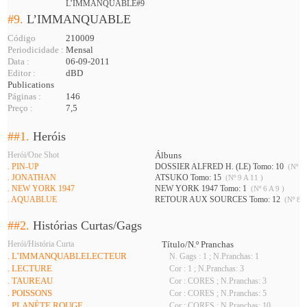
L’IMMANQUABLE#9
#9.
L’IMMANQUABLE
Código
210009
Periodicidade :
Mensal
Data :
06-09-2011
Editor :
dBD
Publications
Páginas :
146
Preço :
7,5
##1.
Heróis
Herói/One Shot
Álbuns
. PIN-UP
DOSSIER ALFRED H. (LE) Tomo: 10
(Nº 7 
. JONATHAN
ATSUKO Tomo: 15
(Nº 9 A 11 )
. NEW YORK 1947
NEW YORK 1947 Tomo: 1
(Nº 6 A 9 )
. AQUABLUE
RETOUR AUX SOURCES Tomo: 12
(Nº 8 A
##2.
Histórias Curtas/Gags
Herói/História Curta
Título/N.º Pranchas
. L’IMMANQUABLELECTEUR
N. Gags : 1 ; N.Pranchas: 1
. LECTURE
Cor : 1 ; N.Pranchas: 3
. TAUREAU
Cor : CORES ; N.Pranchas: 3
. POISSONS
Cor : CORES ; N.Pranchas: 5
. PLANÈTE ROUGE
Cor : CORES ; N.Pranchas: 10