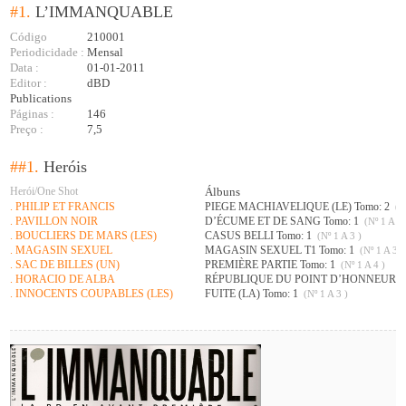
#1.
L’IMMANQUABLE
Código
210001
Periodicidade :
Mensal
Data :
01-01-2011
Editor :
dBD
Publications
Páginas :
146
Preço :
7,5
##1.
Heróis
Herói/One Shot
Álbuns
. PHILIP ET FRANCIS
PIEGE MACHIAVELIQUE (LE) Tomo: 2
(Nº
. PAVILLON NOIR
D’ÉCUME ET DE SANG Tomo: 1
(Nº 1 A 3 
. BOUCLIERS DE MARS (LES)
CASUS BELLI Tomo: 1
(Nº 1 A 3 )
. MAGASIN SEXUEL
MAGASIN SEXUEL T1 Tomo: 1
(Nº 1 A 3 )
. SAC DE BILLES (UN)
PREMIÈRE PARTIE Tomo: 1
(Nº 1 A 4 )
. HORACIO DE ALBA
RÉPUBLIQUE DU POINT D’HONNEUR (L
. INNOCENTS COUPABLES (LES)
FUITE (LA) Tomo: 1
(Nº 1 A 3 )