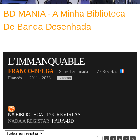
BD MANIA - A Minha Biblioteca
De Banda Desenhada
L’IMMANQUABLE
FRANCO-BELGA
Série Terminada
177 Revistas
Francês
2011 - 2023
210000
NA BIBLIOTECA :
REVISTAS
176
PARA-BD
NADA A REGISTAR
1
2
3
4
5
6