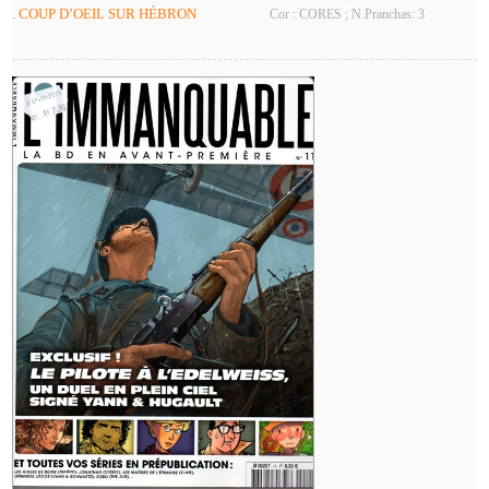
. COUP D’OEIL SUR HÉBRON
Cor : CORES ; N.Pranchas: 3