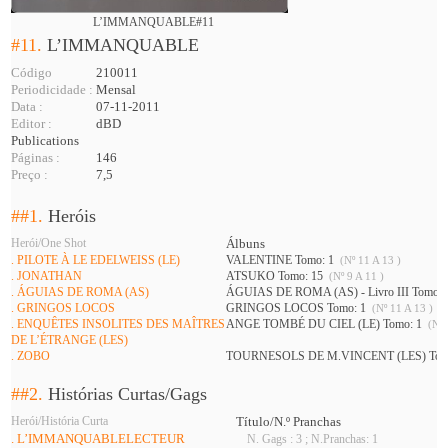
L’IMMANQUABLE#11
#11.
L’IMMANQUABLE
Código
210011
Periodicidade :
Mensal
Data :
07-11-2011
Editor :
dBD
Publications
Páginas :
146
Preço :
7,5
##1.
Heróis
Herói/One Shot
Álbuns
. PILOTE À LE EDELWEISS (LE)
VALENTINE Tomo: 1
(Nº 11 A 13 )
. JONATHAN
ATSUKO Tomo: 15
(Nº 9 A 11 )
. ÁGUIAS DE ROMA (AS)
ÁGUIAS DE ROMA (AS) - Livro III Tomo:
. GRINGOS LOCOS
GRINGOS LOCOS Tomo: 1
(Nº 11 A 13 )
. ENQUÊTES INSOLITES DES MAÎTRES
ANGE TOMBÉ DU CIEL (LE) Tomo: 1
(Nº 
DE L’ÉTRANGE (LES)
. ZOBO
TOURNESOLS DE M.VINCENT (LES) Tom
##2.
Histórias Curtas/Gags
Herói/História Curta
Título/N.º Pranchas
. L’IMMANQUABLELECTEUR
N. Gags : 3 ; N.Pranchas: 1