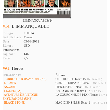
L’IMMANQUABLE#14
#14.
L’IMMANQUABLE
Código
210014
Periodicidade :
Mensal
Data :
03-03-2012
Editor :
dBD
Publications
Páginas :
146
Preço :
7,5
##1.
Heróis
Herói/One Shot
Álbuns
. TORRES DE BOIS-MAURY (AS)
OEIL DE CIEL Tomo: 15
(Nº 14 A 16 )
. NU-MEN
GUERRE URBAINE Tomo: 1
(Nº 12 A 14 )
. ASGARD
PIED-DE-FER Tomo: 1
(Nº 13 A 14 )
. LIGNÉE (LA)
ANTONIN 1937 Tomo: 1
(Nº 14 A 16 )
. AVENTURE DE ANTONIN
LA COURONNE DE PTAH Tomo: 1
(Nº 14 
PHYLIFANDRE (UNE)
. BLACK STONE
MAGICIENS (LES) Tomo: 1
(Nº 13 A 14 )