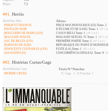
Preço :
7,5
##1.
Heróis
Herói/One Shot
Álbuns
. PHILIP ET FRANCIS
PIEGE MACHIAVELIQUE (LE) Tomo: 2
(Nº
. PAVILLON NOIR
D’ÉCUME ET DE SANG Tomo: 1
(Nº 1 A 3 
. BOUCLIERS DE MARS (LES)
CASUS BELLI Tomo: 1
(Nº 1 A 3 )
. MAGASIN SEXUEL
MAGASIN SEXUEL T1 Tomo: 1
(Nº 1 A 3 )
. SAC DE BILLES (UN)
PREMIÈRE PARTIE Tomo: 1
(Nº 1 A 4 )
. HORACIO DE ALBA
RÉPUBLIQUE DU POINT D’HONNEUR (L
. INNOCENTS COUPABLES (LES)
FUITE (LA) Tomo: 1
(Nº 1 A 3 )
. ASSASSINO (O)
CONCORRÊNCIA DESLEAL Tomo: 9
(Nº 2
##2.
Histórias Curtas/Gags
Herói/História Curta
Título/N.º Pranchas
. MONDE CRUEL
N. Gags : 1 ; N.Pranchas: 1