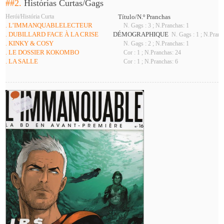
##2.
Histórias Curtas/Gags
Herói/História Curta
Título/N.º Pranchas
. L’IMMANQUABLELECTEUR
N. Gags : 3 ; N.Pranchas: 1
. DUBILLARD FACE À LA CRISE
DÉMOGRAPHIQUE
N. Gags : 1 ; N.Pranc
. KINKY & COSY
N. Gags : 2 ; N.Pranchas: 1
. LE DOSSIER KOKOMBO
Cor : 1 ; N.Pranchas: 24
. LA SALLE
Cor : 1 ; N.Pranchas: 6