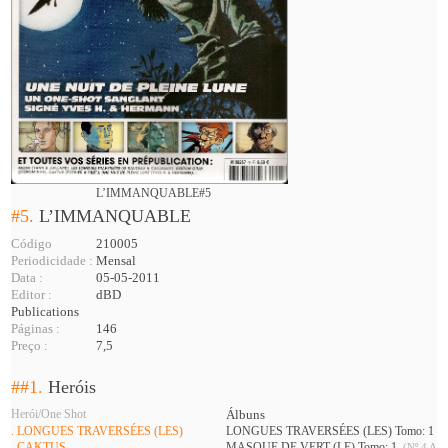
L’IMMANQUABLE#5
#5.
L’IMMANQUABLE
Código
210005
Periodicidade :
Mensal
Data :
05-05-2011
Editor :
dBD
Publications
Páginas :
146
Preço :
7,5
##1.
Heróis
Herói/One Shot
Álbuns
. LONGUES TRAVERSÉES (LES)
LONGUES TRAVERSÉES (LES) Tomo: 1
(N
. CAKTUS
MASQUE DE VERT (LE) Tomo: 1
(Nº 4 A 5 