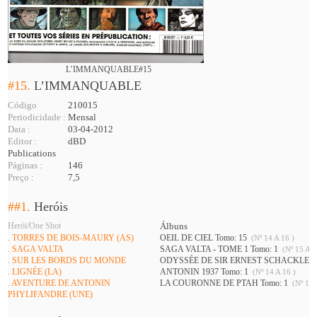
L’IMMANQUABLE#15
#15.
L’IMMANQUABLE
Código
210015
Periodicidade :
Mensal
Data :
03-04-2012
Editor :
dBD
Publications
Páginas :
146
Preço :
7,5
##1.
Heróis
Herói/One Shot
Álbuns
. TORRES DE BOIS-MAURY (AS)
OEIL DE CIEL Tomo: 15
(Nº 14 A 16 )
. SAGA VALTA
SAGA VALTA - TOME 1 Tomo: 1
(Nº 15 A 1
. SUR LES BORDS DU MONDE
ODYSSÉE DE SIR ERNEST SCHACKLETON
. LIGNÉE (LA)
ANTONIN 1937 Tomo: 1
(Nº 14 A 16 )
. AVENTURE DE ANTONIN
LA COURONNE DE PTAH Tomo: 1
(Nº 14 
PHYLIFANDRE (UNE)