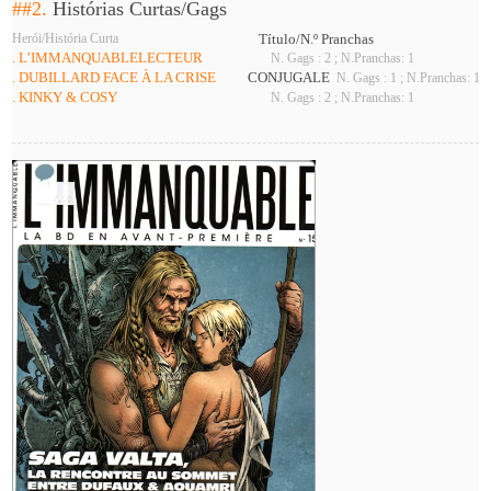
##2.
Histórias Curtas/Gags
Herói/História Curta
Título/N.º Pranchas
. L’IMMANQUABLELECTEUR
N. Gags : 2 ; N.Pranchas: 1
. DUBILLARD FACE À LA CRISE
CONJUGALE
N. Gags : 1 ; N.Pranchas: 1
. KINKY & COSY
N. Gags : 2 ; N.Pranchas: 1