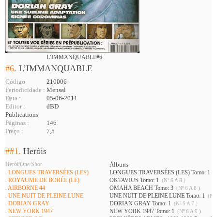
L’IMMANQUABLE#6
#6.
L’IMMANQUABLE
Código
210006
Periodicidade :
Mensal
Data :
05-06-2011
Editor :
dBD
Publications
Páginas :
146
Preço :
7,5
##1.
Heróis
Herói/One Shot
Álbuns
. LONGUES TRAVERSÉES (LES)
LONGUES TRAVERSÉES (LES) Tomo: 1
(N
. ROYAUME DE BORÉE (LE)
OKTAVIUS Tomo: 1
(Nº 6 A 8 )
. AIRBORNE 44
OMAHA BEACH Tomo: 3
(Nº 6 A 8 )
. UNE NUIT DE PLEINE LUNE
UNE NUIT DE PLEINE LUNE Tomo: 1
(Nº 
. DORIAN GRAY
DORIAN GRAY Tomo: 1
(Nº 5 A 7 )
. NEW YORK 1947
NEW YORK 1947 Tomo: 1
(Nº 6 A 9 )