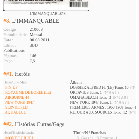
L’IMMANQUABLE#8
#8.
L’IMMANQUABLE
Código
210008
Periodicidade :
Mensal
Data :
06-08-2011
Editor :
dBD
Publications
Páginas :
146
Preço :
7,5
##1.
Heróis
Herói/One Shot
Álbuns
. PIN-UP
DOSSIER ALFRED H. (LE) Tomo: 10
(Nº 7 
. ROYAUME DE BORÉE (LE)
OKTAVIUS Tomo: 1
(Nº 6 A 8 )
. AIRBORNE 44
OMAHA BEACH Tomo: 3
(Nº 6 A 8 )
. NEW YORK 1947
NEW YORK 1947 Tomo: 1
(Nº 6 A 9 )
. SERVICE (LE)
PREMIÈRES ARMES : 1960-1968 Tomo: 1
(
. AQUABLUE
RETOUR AUX SOURCES Tomo: 12
(Nº 8 A
##2.
Histórias Curtas/Gags
Herói/História Curta
Título/N.º Pranchas
. MONDE CRUEL
N. Gags : 1 ; N.Pranchas: 1