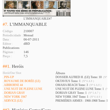
L’IMMANQUABLE#7
#7.
L’IMMANQUABLE
Código
210007
Periodicidade :
Mensal
Data :
06-07-2011
Editor :
dBD
Publications
Páginas :
146
Preço :
7,5
##1.
Heróis
Herói/One Shot
Álbuns
. PIN-UP
DOSSIER ALFRED H. (LE) Tomo: 10
(Nº 7 
. ROYAUME DE BORÉE (LE)
OKTAVIUS Tomo: 1
(Nº 6 A 8 )
. AIRBORNE 44
OMAHA BEACH Tomo: 3
(Nº 6 A 8 )
. UNE NUIT DE PLEINE LUNE
UNE NUIT DE PLEINE LUNE Tomo: 1
(Nº 
. DORIAN GRAY
DORIAN GRAY Tomo: 1
(Nº 5 A 7 )
. NEW YORK 1947
NEW YORK 1947 Tomo: 1
(Nº 6 A 9 )
. SERVICE (LE)
PREMIÈRES ARMES : 1960-1968 Tomo: 1
(
##2.
Histórias Curtas/Gags