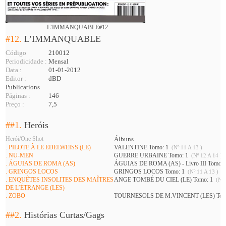
L’IMMANQUABLE#12
#12.
L’IMMANQUABLE
Código
210012
Periodicidade :
Mensal
Data :
01-01-2012
Editor :
dBD
Publications
Páginas :
146
Preço :
7,5
##1.
Heróis
Herói/One Shot
Álbuns
. PILOTE À LE EDELWEISS (LE)
VALENTINE Tomo: 1
(Nº 11 A 13 )
. NU-MEN
GUERRE URBAINE Tomo: 1
(Nº 12 A 14 )
. ÁGUIAS DE ROMA (AS)
ÁGUIAS DE ROMA (AS) - Livro III Tomo:
. GRINGOS LOCOS
GRINGOS LOCOS Tomo: 1
(Nº 11 A 13 )
. ENQUÊTES INSOLITES DES MAÎTRES
ANGE TOMBÉ DU CIEL (LE) Tomo: 1
(Nº 
DE L’ÉTRANGE (LES)
. ZOBO
TOURNESOLS DE M.VINCENT (LES) Tom
##2.
Histórias Curtas/Gags