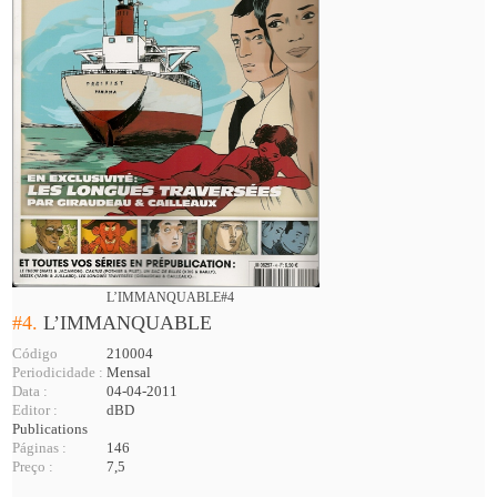
L’IMMANQUABLE#4
#4.
L’IMMANQUABLE
Código
210004
Periodicidade :
Mensal
Data :
04-04-2011
Editor :
dBD
Publications
Páginas :
146
Preço :
7,5