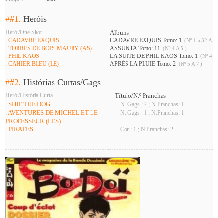
##1.
Heróis
Herói/One Shot
Álbuns
. CADAVRE EXQUIS
CADAVRE EXQUIS Tomo: 1
(Nº 1 a 32 A 34
. TORRES DE BOIS-MAURY (AS)
ASSUNTA Tomo: 11
(Nº 4 A 5 )
. PHIL KAOS
LA SUITE DE PHIL KAOS Tomo: 1
(Nº 4 A 
. CAHIER BLEU (LE)
APRÈS LA PLUIE Tomo: 2
(Nº 5 A 7 )
##2.
Histórias Curtas/Gags
Herói/História Curta
Título/N.º Pranchas
. SHIT THE DOG
N. Gags : 2 ; N.Pranchas: 1
. AVENTURES DE MICHEL ET LE
N. Gags : 1 ; N.Pranchas: 1
PROFESSEUR (LES)
. PIRATES
Cor : 1 ; N.Pranchas: 2