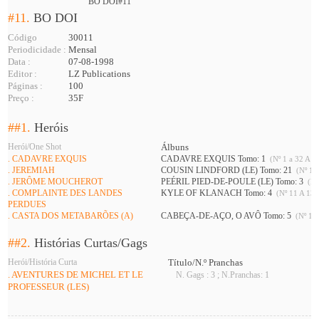
BO DOI#11
#11.
BO DOI
Código
30011
Periodicidade :
Mensal
Data :
07-08-1998
Editor :
LZ Publications
Páginas :
100
Preço :
35F
##1.
Heróis
Herói/One Shot
Álbuns
. CADAVRE EXQUIS
CADAVRE EXQUIS Tomo: 1
(Nº 1 a 32 A 34
. JEREMIAH
COUSIN LINDFORD (LE) Tomo: 21
(Nº 10 
. JERÔME MOUCHEROT
PEÉRIL PIED-DE-POULE (LE) Tomo: 3
(Nº
. COMPLAINTE DES LANDES
KYLE OF KLANACH Tomo: 4
(Nº 11 A 13 
PERDUES
. CASTA DOS METABARÕES (A)
CABEÇA-DE-AÇO, O AVÔ Tomo: 5
(Nº 11 
##2.
Histórias Curtas/Gags
Herói/História Curta
Título/N.º Pranchas
. AVENTURES DE MICHEL ET LE
N. Gags : 3 ; N.Pranchas: 1
PROFESSEUR (LES)