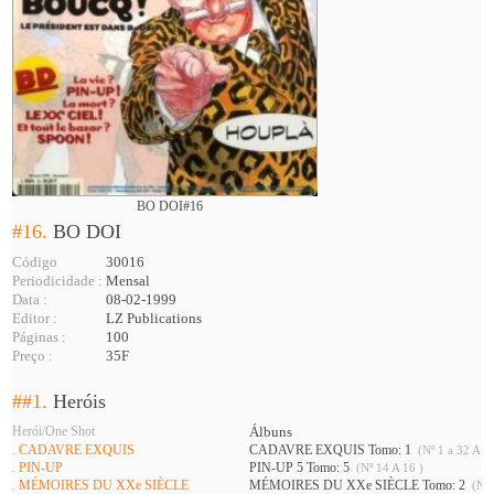
BO DOI#16
#16.
BO DOI
Código
30016
Periodicidade :
Mensal
Data :
08-02-1999
Editor :
LZ Publications
Páginas :
100
Preço :
35F
##1.
Heróis
Herói/One Shot
Álbuns
. CADAVRE EXQUIS
CADAVRE EXQUIS Tomo: 1
(Nº 1 a 32 A 34
. PIN-UP
PIN-UP 5 Tomo: 5
(Nº 14 A 16 )
. MÉMOIRES DU XXe SIÈCLE
MÉMOIRES DU XXe SIÈCLE Tomo: 2
(Nº 