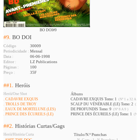
BO DOI#9
#9.
BO DOI
Código
30009
Periodicidade :
Mensal
Data :
06-06-1998
Editor :
LZ Publications
Páginas :
100
Preço :
35F
##1.
Heróis
Herói/One Shot
Álbuns
. CADAVRE EXQUIS
CADAVRE EXQUIS Tomo: 1
(Nº 1 a 32 A 34
. TROLLS DE TROY
SCALP DU VÉNÉRABLE (LE) Tomo: 2
(Nº
. EAUX DE MORTELUNE (LES)
DE PROFUNDIS Tomo: 9
(Nº 8 A 9 )
. PRINCE DES ÉCUREILS (LE)
PRINCE DES ÉCUREILS (LE) Tomo: 1
(Nº 
##2.
Histórias Curtas/Gags
Herói/História Curta
Título/N.º Pranchas
. SHIT THE DOG