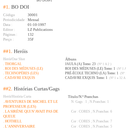
BO DOI#1
#1.
BO DOI
Código
30001
Periodicidade :
Mensal
Data :
01-10-1997
Editor :
LZ Publications
Páginas :
132
Preço :
35F
##1.
Heróis
Herói/One Shot
Álbuns
. THORGAL
JAULA (A) Tomo: 23
(Nº 1 A 2 )
. ROI DES MÉDUSES (LE)
ROI DES MÉDUSES (LE) Tomo: 1
(Nº 1 A 3
. TECHNOPÈRES (LES)
PRÉ-ÉCOLE TECHNO (LA) Tomo: 1
(Nº 1 A
. CADAVRE EXQUIS
CADAVRE EXQUIS Tomo: 1
(Nº 1 a 32 A 34
##2.
Histórias Curtas/Gags
Herói/História Curta
Título/N.º Pranchas
. AVENTURES DE MICHEL ET LE
N. Gags : 1 ; N.Pranchas: 1
PROFESSEUR (LES)
. LA SIRÉNE QUI N’AVAIT PAS DE
Cor : CORES ; N.Pranchas: 6
QUEUE
. HOTHELL
Cor : CORES ; N.Pranchas: 7
. L’ANNIVERSAIRE
Cor : CORES ; N.Pranchas: 5