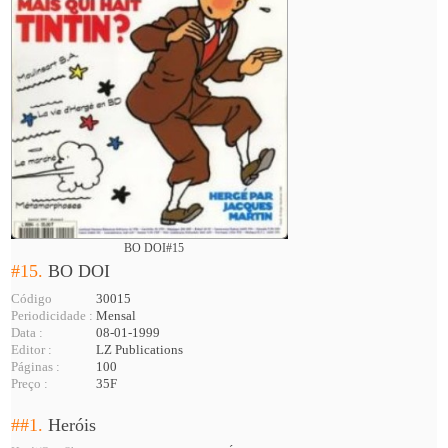
BO DOI#15
#15.
BO DOI
Código
30015
Periodicidade :
Mensal
Data :
08-01-1999
Editor :
LZ Publications
Páginas :
100
Preço :
35F
##1.
Heróis