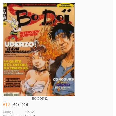
BO DOI#12
#12.
BO DOI
Código
30012