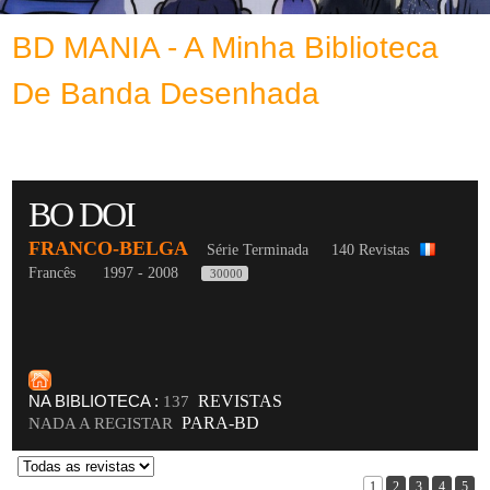
BD MANIA - A Minha Biblioteca
De Banda Desenhada
BO DOI
FRANCO-BELGA
Série Terminada
140 Revistas
Francês
1997 - 2008
30000
NA BIBLIOTECA :
REVISTAS
137
PARA-BD
NADA A REGISTAR
1
2
3
4
5