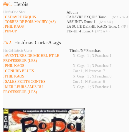
##1.
Heróis
Herói/One Shot
Álbuns
. CADAVRE EXQUIS
CADAVRE EXQUIS Tomo: 1
(Nº 1 a 32 A 34
. TORRES DE BOIS-MAURY (AS)
ASSUNTA Tomo: 11
(Nº 4 A 5 )
. PHIL KAOS
LA SUITE DE PHIL KAOS Tomo: 1
(Nº 4 A 
. PIN-UP
PIN-UP 4 Tomo: 4
(Nº 3 A 4 )
##2.
Histórias Curtas/Gags
Herói/História Curta
Título/N.º Pranchas
. AVENTURES DE MICHEL ET LE
N. Gags : 1 ; N.Pranchas: 1
PROFESSEUR (LES)
. PHIL KAOS
N. Gags : 1 ; N.Pranchas: 7
. CONURB BLUES
Cor : 1 ; N.Pranchas: 7
. PHIL KAOS
N. Gags : 1 ; N.Pranchas: 8
. SALES PETITS CONTES
Cor : 1 ; N.Pranchas: 6
. MEILLEURS AMIS DU
N. Gags : 1 ; N.Pranchas: 1
PROFESSEUR (LES)