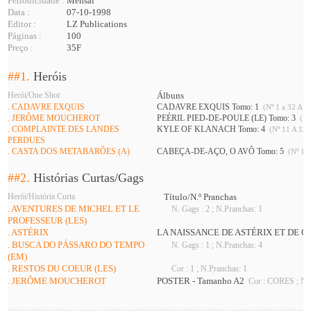
Periodicidade :
Mensal
Data :
07-10-1998
Editor :
LZ Publications
Páginas :
100
Preço :
35F
##1.
Heróis
Herói/One Shot
Álbuns
. CADAVRE EXQUIS
CADAVRE EXQUIS Tomo: 1
(Nº 1 a 32 A 34
. JERÔME MOUCHEROT
PEÉRIL PIED-DE-POULE (LE) Tomo: 3
(Nº
. COMPLAINTE DES LANDES
KYLE OF KLANACH Tomo: 4
(Nº 11 A 13 
PERDUES
. CASTA DOS METABARÕES (A)
CABEÇA-DE-AÇO, O AVÔ Tomo: 5
(Nº 11 
##2.
Histórias Curtas/Gags
Herói/História Curta
Título/N.º Pranchas
. AVENTURES DE MICHEL ET LE
N. Gags : 2 ; N.Pranchas: 1
PROFESSEUR (LES)
. ASTÉRIX
LA NAISSANCE DE ASTÉRIX ET DE 
. BUSCA DO PÁSSARO DO TEMPO
N. Gags : 1 ; N.Pranchas: 4
(EM)
. RESTOS DU COEUR (LES)
Cor : 1 ; N.Pranchas: 1
. JERÔME MOUCHEROT
POSTER - Tamanho A2
Cor : CORES ; N.