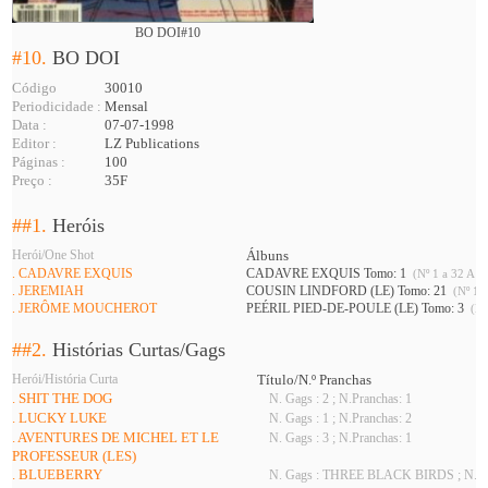
BO DOI#10
#10.
BO DOI
Código
30010
Periodicidade :
Mensal
Data :
07-07-1998
Editor :
LZ Publications
Páginas :
100
Preço :
35F
##1.
Heróis
Herói/One Shot
Álbuns
. CADAVRE EXQUIS
CADAVRE EXQUIS Tomo: 1
(Nº 1 a 32 A 34
. JEREMIAH
COUSIN LINDFORD (LE) Tomo: 21
(Nº 10 
. JERÔME MOUCHEROT
PEÉRIL PIED-DE-POULE (LE) Tomo: 3
(Nº
##2.
Histórias Curtas/Gags
Herói/História Curta
Título/N.º Pranchas
. SHIT THE DOG
N. Gags : 2 ; N.Pranchas: 1
. LUCKY LUKE
N. Gags : 1 ; N.Pranchas: 2
. AVENTURES DE MICHEL ET LE
N. Gags : 3 ; N.Pranchas: 1
PROFESSEUR (LES)
. BLUEBERRY
N. Gags : THREE BLACK BIRDS ; N.Pra