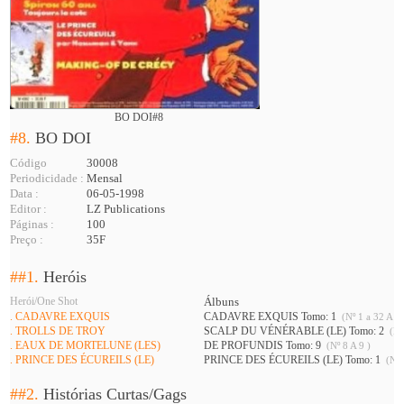
BO DOI#8
#8.
BO DOI
Código
30008
Periodicidade :
Mensal
Data :
06-05-1998
Editor :
LZ Publications
Páginas :
100
Preço :
35F
##1.
Heróis
Herói/One Shot
Álbuns
. CADAVRE EXQUIS
CADAVRE EXQUIS Tomo: 1
(Nº 1 a 32 A 34
. TROLLS DE TROY
SCALP DU VÉNÉRABLE (LE) Tomo: 2
(Nº
. EAUX DE MORTELUNE (LES)
DE PROFUNDIS Tomo: 9
(Nº 8 A 9 )
. PRINCE DES ÉCUREILS (LE)
PRINCE DES ÉCUREILS (LE) Tomo: 1
(Nº 
##2.
Histórias Curtas/Gags