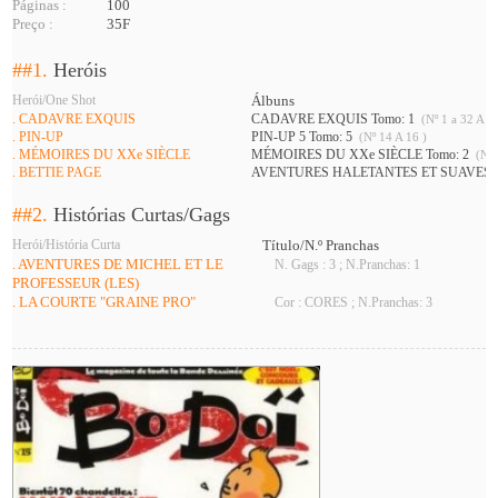
Páginas :
100
Preço :
35F
##1.
Heróis
Herói/One Shot
Álbuns
. CADAVRE EXQUIS
CADAVRE EXQUIS Tomo: 1
(Nº 1 a 32 A 34
. PIN-UP
PIN-UP 5 Tomo: 5
(Nº 14 A 16 )
. MÉMOIRES DU XXe SIÈCLE
MÉMOIRES DU XXe SIÈCLE Tomo: 2
(Nº 
. BETTIE PAGE
AVENTURES HALETANTES ET SUAVES T
##2.
Histórias Curtas/Gags
Herói/História Curta
Título/N.º Pranchas
. AVENTURES DE MICHEL ET LE
N. Gags : 3 ; N.Pranchas: 1
PROFESSEUR (LES)
. LA COURTE "GRAINE PRO"
Cor : CORES ; N.Pranchas: 3