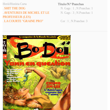
Herói/História Curta
Título/N.º Pranchas
. SHIT THE DOG
N. Gags : 1 ; N.Pranchas: 1
. AVENTURES DE MICHEL ET LE
N. Gags : 3 ; N.Pranchas: 1
PROFESSEUR (LES)
. LA COURTE "GRAINE PRO"
Cor : 1 ; N.Pranchas: 3