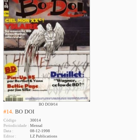
BO DOI#14
#14.
BO DOI
Código
30014
Periodicidade :
Mensal
Data :
08-12-1998
Editor :
LZ Publications