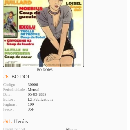
BO DOI#6
#6.
BO DOI
Código
30006
Periodicidade :
Mensal
Data :
05-03-1998
Editor :
LZ Publications
Páginas :
100
Preço :
35F
##1.
Heróis
Herói/One Shot
Álbuns