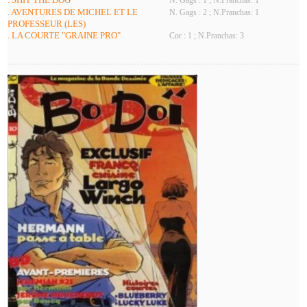
N. Gags : 1 ; N.Pranchas: 1
. AVENTURES DE MICHEL ET LE
N. Gags : 2 ; N.Pranchas: 1
PROFESSEUR (LES)
. LA COURTE "GRAINE PRO"
Cor : 1 ; N.Pranchas: 3