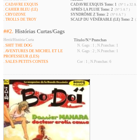
. CADAVRE EXQUIS
CADAVRE EXQUIS Tomo: 1
(Nº 1 a 32 A 34
. CAHIER BLEU (LE)
APRÈS LA PLUIE Tomo: 2
(Nº 5 A 7 )
. CRYOZONE
SYNDRÔME Z Tomo: 2
(Nº 6 A 7 )
. TROLLS DE TROY
SCALP DU VÉNÉRABLE (LE) Tomo: 2
(Nº
##2.
Histórias Curtas/Gags
Herói/História Curta
Título/N.º Pranchas
. SHIT THE DOG
N. Gags : 1 ; N.Pranchas: 1
. AVENTURES DE MICHEL ET LE
N. Gags : 2 ; N.Pranchas: 1
PROFESSEUR (LES)
. SALES PETITS CONTES
Cor : 1 ; N.Pranchas: 6