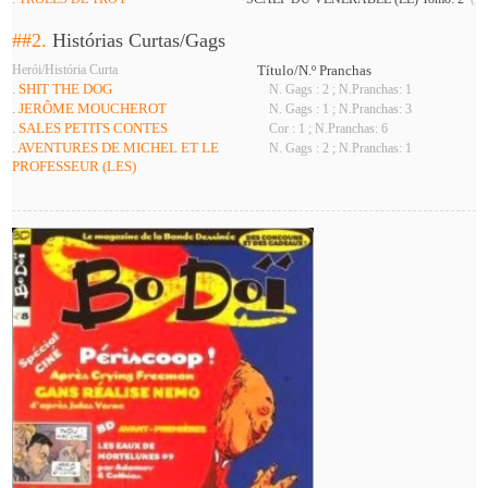
##2.
Histórias Curtas/Gags
Herói/História Curta
Título/N.º Pranchas
. SHIT THE DOG
N. Gags : 2 ; N.Pranchas: 1
. JERÔME MOUCHEROT
N. Gags : 1 ; N.Pranchas: 3
. SALES PETITS CONTES
Cor : 1 ; N.Pranchas: 6
. AVENTURES DE MICHEL ET LE
N. Gags : 2 ; N.Pranchas: 1
PROFESSEUR (LES)