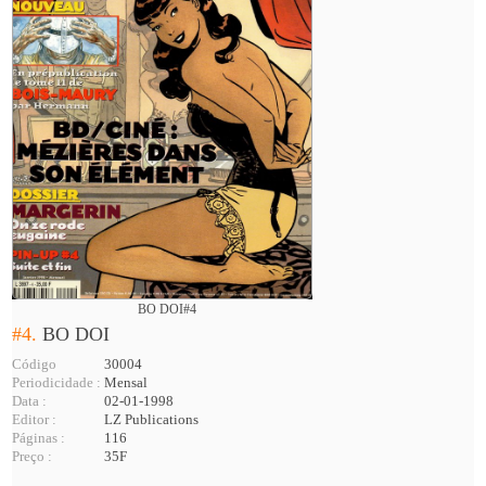
BO DOI#4
#4.
BO DOI
Código
30004
Periodicidade :
Mensal
Data :
02-01-1998
Editor :
LZ Publications
Páginas :
116
Preço :
35F