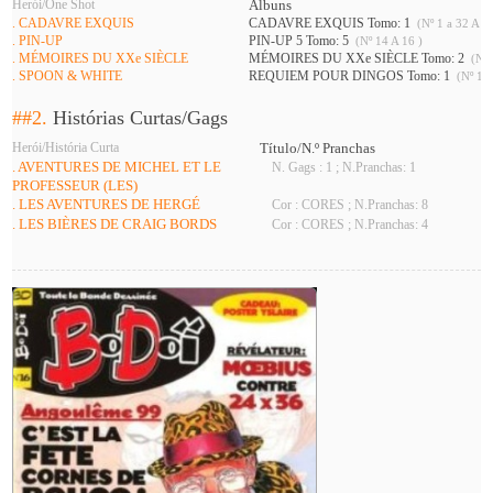
Herói/One Shot
Álbuns
. CADAVRE EXQUIS
CADAVRE EXQUIS Tomo: 1
(Nº 1 a 32 A 34
. PIN-UP
PIN-UP 5 Tomo: 5
(Nº 14 A 16 )
. MÉMOIRES DU XXe SIÈCLE
MÉMOIRES DU XXe SIÈCLE Tomo: 2
(Nº 
. SPOON & WHITE
REQUIEM POUR DINGOS Tomo: 1
(Nº 15 
##2.
Histórias Curtas/Gags
Herói/História Curta
Título/N.º Pranchas
. AVENTURES DE MICHEL ET LE
N. Gags : 1 ; N.Pranchas: 1
PROFESSEUR (LES)
. LES AVENTURES DE HERGÉ
Cor : CORES ; N.Pranchas: 8
. LES BIÈRES DE CRAIG BORDS
Cor : CORES ; N.Pranchas: 4