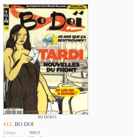
BO DOI#13
#13.
BO DOI
Código
30013