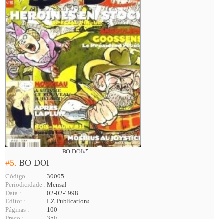
BO DOI#5
#5.
BO DOI
Código
30005
Periodicidade :
Mensal
Data :
02-02-1998
Editor :
LZ Publications
Páginas :
100
Preço :
35F