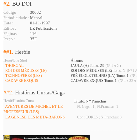
#2.
BO DOI
Código
30002
Periodicidade :
Mensal
Data :
01-11-1997
Editor :
LZ Publications
Páginas :
116
Preço :
35F
##1.
Heróis
Herói/One Shot
Álbuns
. THORGAL
JAULA (A) Tomo: 23
(Nº 1 A 2 )
. ROI DES MÉDUSES (LE)
ROI DES MÉDUSES (LE) Tomo: 1
(Nº 1 A 3
. TECHNOPÈRES (LES)
PRÉ-ÉCOLE TECHNO (LA) Tomo: 1
(Nº 1 A
. CADAVRE EXQUIS
CADAVRE EXQUIS Tomo: 1
(Nº 1 a 32 A 34
##2.
Histórias Curtas/Gags
Herói/História Curta
Título/N.º Pranchas
. AVENTURES DE MICHEL ET LE
N. Gags : 1 ; N.Pranchas: 1
PROFESSEUR (LES)
. LA GENÉSE DES MÉTA-BARONS
Cor : CORES ; N.Pranchas: 8