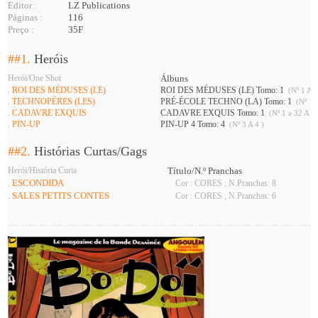
Editor :
LZ Publications
Páginas :
116
Preço :
35F
##1.
Heróis
Herói/One Shot
Álbuns
. ROI DES MÉDUSES (LE)
ROI DES MÉDUSES (LE) Tomo: 1
(Nº 1 A 3
. TECHNOPÈRES (LES)
PRÉ-ÉCOLE TECHNO (LA) Tomo: 1
(Nº 1 A
. CADAVRE EXQUIS
CADAVRE EXQUIS Tomo: 1
(Nº 1 a 32 A 34
. PIN-UP
PIN-UP 4 Tomo: 4
(Nº 3 A 4 )
##2.
Histórias Curtas/Gags
Herói/História Curta
Título/N.º Pranchas
. ESCONDIDA
Cor : CORES ; N.Pranchas: 8
. SALES PETITS CONTES
Cor : CORES ; N.Pranchas: 6