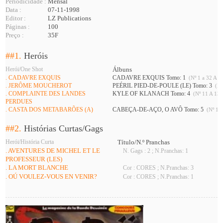
Periodicidade :
Mensal
Data :
07-11-1998
Editor :
LZ Publications
Páginas :
100
Preço :
35F
##1.
Heróis
Herói/One Shot
Álbuns
. CADAVRE EXQUIS
CADAVRE EXQUIS Tomo: 1
(Nº 1 a 32 A 34
. JERÔME MOUCHEROT
PEÉRIL PIED-DE-POULE (LE) Tomo: 3
(Nº
. COMPLAINTE DES LANDES
KYLE OF KLANACH Tomo: 4
(Nº 11 A 13 
PERDUES
. CASTA DOS METABARÕES (A)
CABEÇA-DE-AÇO, O AVÔ Tomo: 5
(Nº 11 
##2.
Histórias Curtas/Gags
Herói/História Curta
Título/N.º Pranchas
. AVENTURES DE MICHEL ET LE
N. Gags : 2 ; N.Pranchas: 1
PROFESSEUR (LES)
. LA MORT BLANCHE
Cor : CORES ; N.Pranchas: 3
. OÚ VOULEZ-VOUS EN VENIR?
Cor : CORES ; N.Pranchas: 1