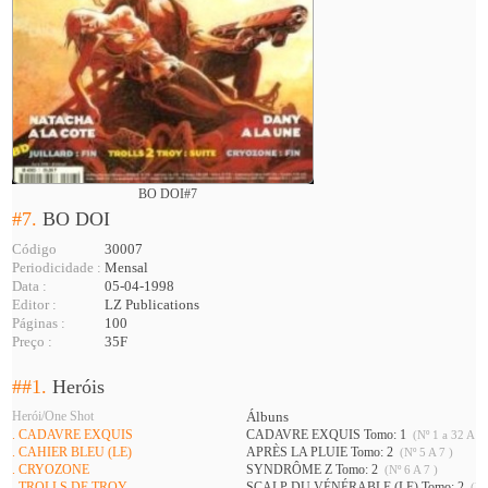
BO DOI#7
#7.
BO DOI
Código
30007
Periodicidade :
Mensal
Data :
05-04-1998
Editor :
LZ Publications
Páginas :
100
Preço :
35F
##1.
Heróis
Herói/One Shot
Álbuns
. CADAVRE EXQUIS
CADAVRE EXQUIS Tomo: 1
(Nº 1 a 32 A 34
. CAHIER BLEU (LE)
APRÈS LA PLUIE Tomo: 2
(Nº 5 A 7 )
. CRYOZONE
SYNDRÔME Z Tomo: 2
(Nº 6 A 7 )
. TROLLS DE TROY
SCALP DU VÉNÉRABLE (LE) Tomo: 2
(Nº