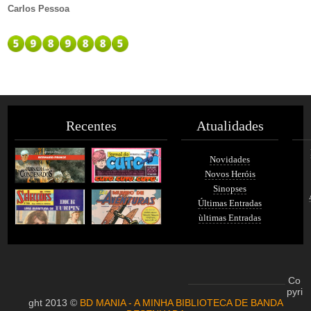
Carlos Pessoa
Recentes
Atualidades
Novidades
Novos Heróis
Sinopses
Últimas Entradas
ùltimas Entradas
Co
pyri
ght 2013 ©
BD MANIA - A MINHA BIBLIOTECA DE BANDA