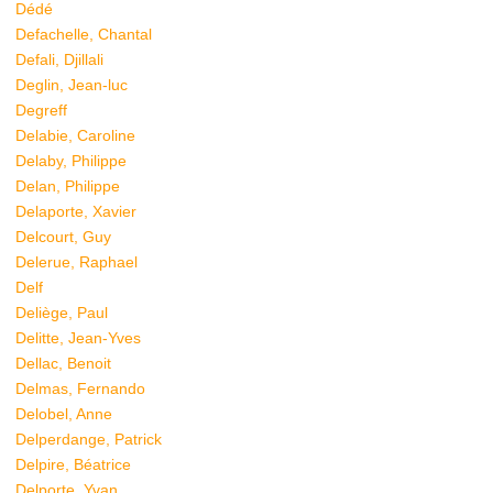
Dédé
Defachelle, Chantal
Defali, Djillali
Deglin, Jean-luc
Degreff
Delabie, Caroline
Delaby, Philippe
Delan, Philippe
Delaporte, Xavier
Delcourt, Guy
Delerue, Raphael
Delf
Deliège, Paul
Delitte, Jean-Yves
Dellac, Benoit
Delmas, Fernando
Delobel, Anne
Delperdange, Patrick
Delpire, Béatrice
Delporte, Yvan