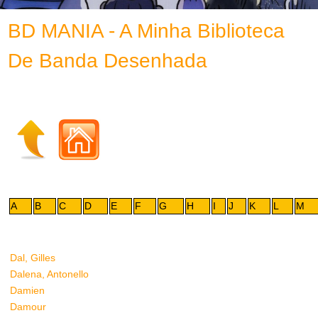
BD MANIA - A Minha Biblioteca
De Banda Desenhada
A
B
C
D
E
F
G
H
I
J
K
L
M
Dal, Gilles
Dalena, Antonello
Damien
Damour