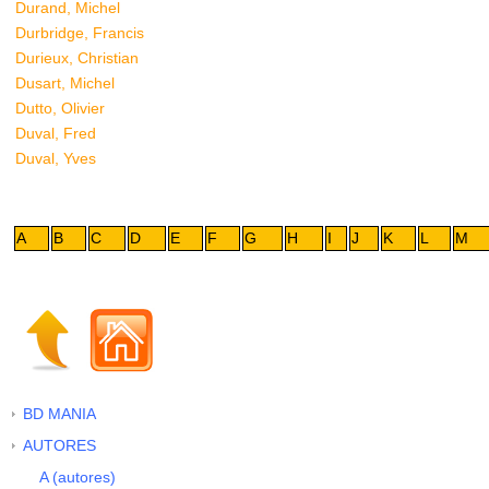
Durand, Michel
Durbridge, Francis
Durieux, Christian
Dusart, Michel
Dutto, Olivier
Duval, Fred
Duval, Yves
A
B
C
D
E
F
G
H
I
J
K
L
M
BD MANIA
AUTORES
A (autores)