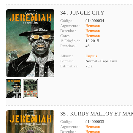
34 . JUNGLE CITY
Código :
914000034
Argumento :
Hermann
Desenho :
Hermann
Cores :
Hermann
1ª Edição de :
10-2015
Pranchas :
46
Álbum :
Dupuis
Formato :
Normal - Capa Dura
Estimativa :
7,5€
35 . KURDY MALLOY ET M
Código :
914000035
Argumento :
Hermann
Desenho :
Hermann