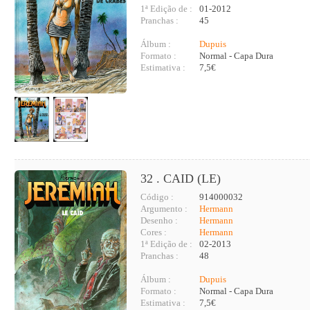
1ª Edição de :
01-2012
Pranchas :
45
Álbum :
Dupuis
Formato :
Normal - Capa Dura
Estimativa :
7,5€
32 . CAID (LE)
Código :
914000032
Argumento :
Hermann
Desenho :
Hermann
Cores :
Hermann
1ª Edição de :
02-2013
Pranchas :
48
Álbum :
Dupuis
Formato :
Normal - Capa Dura
Estimativa :
7,5€