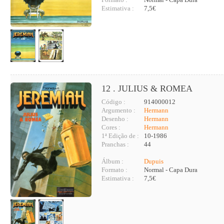
Estimativa :
7,5€
12 . JULIUS & ROMEA
Código :
914000012
Argumento :
Hermann
Desenho :
Hermann
Cores :
Hermann
1ª Edição de :
10-1986
Pranchas :
44
Álbum :
Dupuis
Formato :
Normal - Capa Dura
Estimativa :
7,5€