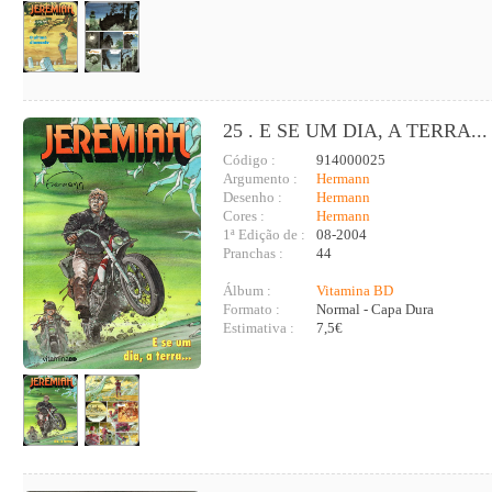
25 . E SE UM DIA, A TERRA...
Código :
914000025
Argumento :
Hermann
Desenho :
Hermann
Cores :
Hermann
1ª Edição de :
08-2004
Pranchas :
44
Álbum :
Vitamina BD
Formato :
Normal - Capa Dura
Estimativa :
7,5€