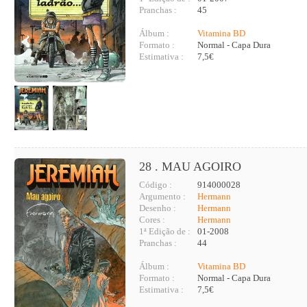
Pranchas :
45
Álbum :
Vitamina BD
Formato :
Normal - Capa Dura
Estimativa :
7,5€
28 . MAU AGOIRO
Código :
914000028
Argumento :
Hermann
Desenho :
Hermann
Cores :
Hermann
1ª Edição de :
01-2008
Pranchas :
44
Álbum :
Vitamina BD
Formato :
Normal - Capa Dura
Estimativa :
7,5€