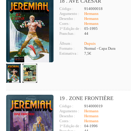
18 . AVE CAESAR
Código :
914000018
Argumento :
Hermann
Desenho :
Hermann
Cores :
Hermann
1ª Edição de :
05-1995
Pranchas :
44
Álbum :
Dupuis
Formato :
Normal - Capa Dura
Estimativa :
7,5€
19 . ZONE FRONTIÈRE
Código :
914000019
Argumento :
Hermann
Desenho :
Hermann
Cores :
Hermann
1ª Edição de :
04-1996
Pranchas :
44