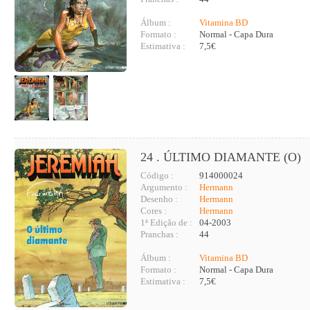
Álbum :
Vitamina BD
Formato :
Normal - Capa Dura
Estimativa :
7,5€
24 . ÚLTIMO DIAMANTE (O)
Código :
914000024
Argumento :
Hermann
Desenho :
Hermann
Cores :
Hermann
1ª Edição de :
04-2003
Pranchas :
44
Álbum :
Vitamina BD
Formato :
Normal - Capa Dura
Estimativa :
7,5€