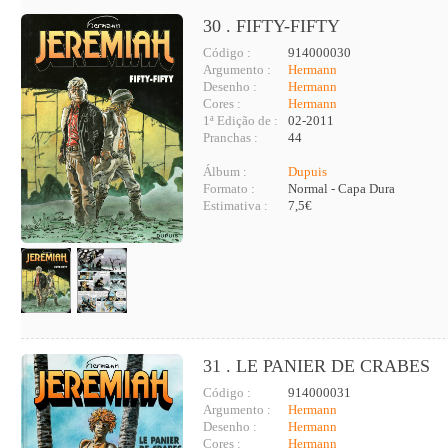
30 . FIFTY-FIFTY
Código :
914000030
Argumento :
Hermann
Desenho :
Hermann
Cores :
Hermann
1ª Edição de :
02-2011
Pranchas :
44
Álbum :
Dupuis
Formato :
Normal - Capa Dura
Estimativa :
7,5€
31 . LE PANIER DE CRABES
Código :
914000031
Argumento :
Hermann
Desenho :
Hermann
Cores :
Hermann