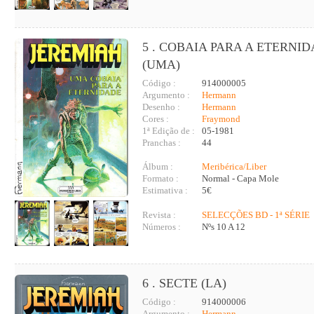
5 . COBAIA PARA A ETERNI
(UMA)
Código :
914000005
Argumento :
Hermann
Desenho :
Hermann
Cores :
Fraymond
1ª Edição de :
05-1981
Pranchas :
44
Álbum :
Meribérica/Liber
Formato :
Normal - Capa Mole
Estimativa :
5€
Revista :
SELECÇÕES BD - 1ª SÉRIE
Números :
Nºs 10 A 12
6 . SECTE (LA)
Código :
914000006
Argumento :
Hermann