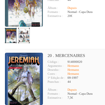
Álbum :
Dupuis
Formato :
Normal - Capa Dura
Estimativa :
20€
20 . MERCENAIRES
Código :
914000020
Argumento :
Hermann
Desenho :
Hermann
Cores :
Hermann
1ª Edição de :
09-1997
Pranchas :
44
Álbum :
Dupuis
Formato :
Normal - Capa Dura
Estimativa :
7,5€