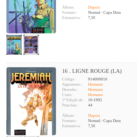
Álbum :
Dupuis
Formato :
Normal - Capa Dura
Estimativa :
7,5€
16 . LIGNE ROUGE (LA)
Código :
914000016
Argumento :
Hermann
Desenho :
Hermann
Cores :
Hermann
1ª Edição de :
10-1992
Pranchas :
44
Álbum :
Dupuis
Formato :
Normal - Capa Dura
Estimativa :
7,5€