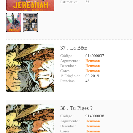
Estimativa :
5€
37 . La Bête
Código :
914000037
Argumento :
Hermann
Desenho :
Hermann
Cores :
Hermann
1ª Edição de :
09-2019
Pranchas :
45
38 . Tu Piges ?
Código :
914000038
Argumento :
Hermann
Desenho :
Hermann
Cores :
Hermann