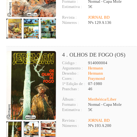
Formato :
Normal - Capa Mole
Estimativa :
5€
Revista :
JORNAL BD
Números :
Nºs 129 A 136
4 . OLHOS DE FOGO (OS)
Código :
914000004
Argumento :
Hermann
Desenho :
Hermann
Cores :
Fraymond
1ª Edição de :
07-1980
Pranchas :
46
Álbum :
Meribérica/Liber
Formato :
Normal - Capa Mole
Estimativa :
5€
Revista :
JORNAL BD
Números :
Nºs 193 A 200