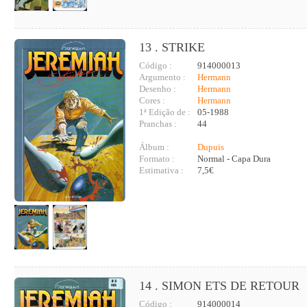
13 . STRIKE
Código :
914000013
Argumento :
Hermann
Desenho :
Hermann
Cores :
Hermann
1ª Edição de :
05-1988
Pranchas :
44
Álbum :
Dupuis
Formato :
Normal - Capa Dura
Estimativa :
7,5€
14 . SIMON ETS DE RETOUR
Código :
914000014