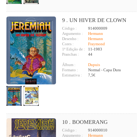
9 . UN HIVER DE CLOWN
Código :
914000009
Argumento :
Hermann
Desenho :
Hermann
Cores :
Fraymond
1ª Edição de :
11-1983
Pranchas :
44
Álbum :
Dupuis
Formato :
Normal - Capa Dura
Estimativa :
7,5€
10 . BOOMERANG
Código :
914000010
Argumento :
Hermann