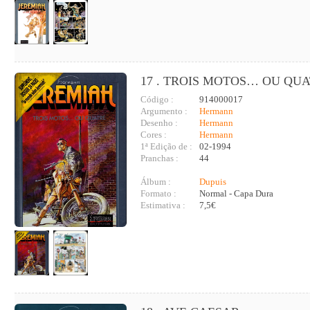
17 . TROIS MOTOS… OU QU
Código :
914000017
Argumento :
Hermann
Desenho :
Hermann
Cores :
Hermann
1ª Edição de :
02-1994
Pranchas :
44
Álbum :
Dupuis
Formato :
Normal - Capa Dura
Estimativa :
7,5€