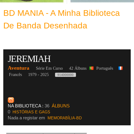
BD MANIA - A Minha Biblioteca
De Banda Desenhada
JEREMIAH
Aventura
Série Em Curso
42 Álbuns
Português
Francês
1979 - 2025
914000000
NA BIBLIOTECA :
36
ÁLBUNS
0
HISTÓRIAS E GAGS
Nada a registar em
MEMORABÍLIA-BD