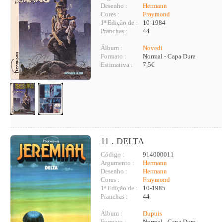
Desenho :
Hermann
Cores :
Fraymond
1ª Edição de :
10-1984
Pranchas :
44
Álbum :
Novedi
Formato :
Normal - Capa Dura
Estimativa :
7,5€
11 . DELTA
Código :
914000011
Argumento :
Hermann
Desenho :
Hermann
Cores :
Fraymond
1ª Edição de :
10-1985
Pranchas :
44
Álbum :
Dupuis
Formato :
Normal - Capa Dura