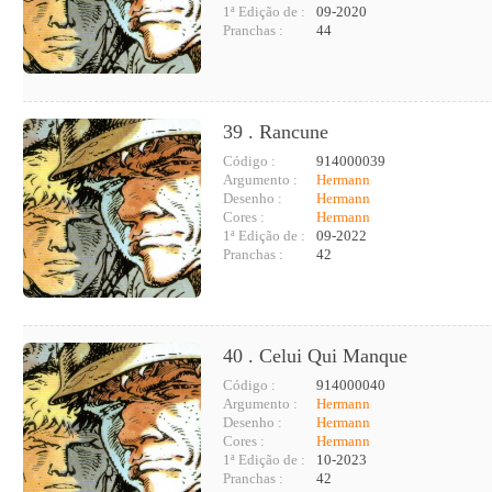
1ª Edição de :
09-2020
Pranchas :
44
39 . Rancune
Código :
914000039
Argumento :
Hermann
Desenho :
Hermann
Cores :
Hermann
1ª Edição de :
09-2022
Pranchas :
42
40 . Celui Qui Manque
Código :
914000040
Argumento :
Hermann
Desenho :
Hermann
Cores :
Hermann
1ª Edição de :
10-2023
Pranchas :
42