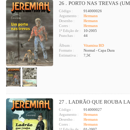
26 . PORTO NAS TREVAS (UM
Código :
914000026
Argumento :
Hermann
Desenho :
Hermann
Cores :
Hermann
1ª Edição de :
10-2005
Pranchas :
44
Álbum :
Vitamina BD
Formato :
Normal - Capa Dura
Estimativa :
7,5€
27 . LADRÃO QUE ROUBA LA
Código :
914000027
Argumento :
Hermann
Desenho :
Hermann
Cores :
Hermann
1ª Edição de :
01-2007