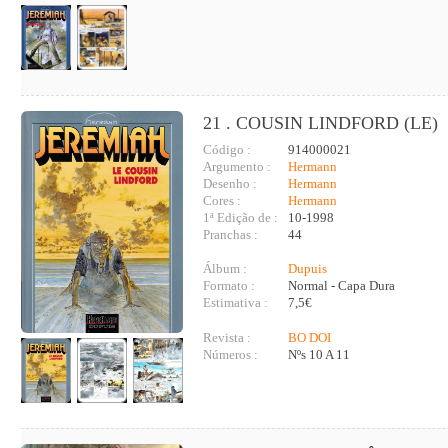
21 . COUSIN LINDFORD (LE)
Código :
914000021
Argumento :
Hermann
Desenho :
Hermann
Cores :
Hermann
1ª Edição de :
10-1998
Pranchas :
44
Álbum :
Dupuis
Formato :
Normal - Capa Dura
Estimativa :
7,5€
Revista :
BO DOI
Números :
Nºs 10 A 11