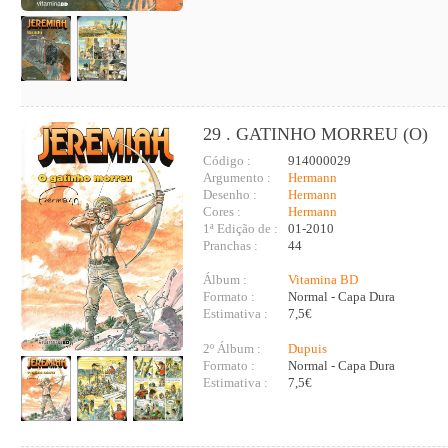
29 . GATINHO MORREU (O)
Código :
914000029
Argumento :
Hermann
Desenho :
Hermann
Cores :
Hermann
1ª Edição de :
01-2010
Pranchas :
44
Álbum :
Vitamina BD
Formato :
Normal - Capa Dura
Estimativa :
7,5€
2º Álbum :
Dupuis
Formato :
Normal - Capa Dura
Estimativa :
7,5€