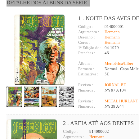
DETALHE DOS ÁLBUNS DA SÉRIE
1 . NOITE DAS AVES DE
Código :
914000001
Argumento :
Hermann
Desenho :
Hermann
Cores :
Hermann
1ª Edição de :
04-1979
Pranchas :
46
Álbum :
Meribérica/Liber
Formato :
Normal - Capa Mole
Estimativa :
5€
Revista :
JORNAL BD
Números :
Nºs 97 A 104
Revista :
METAL HURLANT 
Números :
Nºs 39 A 44
2 . AREIA ATÉ AOS DENTES
Código :
914000002
Argumento :
Hermann