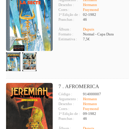
Desenho :
Hermann
Cores :
Fraymond
1ª Edição de :
02-1982
Pranchas :
46
Álbum :
Dupuis
Formato :
Normal - Capa Dura
Estimativa :
7,5€
7 . AFROMERICA
Código :
914000007
Argumento :
Hermann
Desenho :
Hermann
Cores :
Fraymond
1ª Edição de :
09-1982
Pranchas :
46
Álbum :
Dupuis