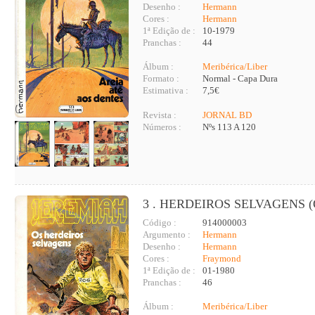
Desenho :
Hermann
Cores :
Hermann
1ª Edição de :
10-1979
Pranchas :
44
Álbum :
Meribérica/Liber
Formato :
Normal - Capa Dura
Estimativa :
7,5€
Revista :
JORNAL BD
Números :
Nºs 113 A 120
3 . HERDEIROS SELVAGENS (
Código :
914000003
Argumento :
Hermann
Desenho :
Hermann
Cores :
Fraymond
1ª Edição de :
01-1980
Pranchas :
46
Álbum :
Meribérica/Liber