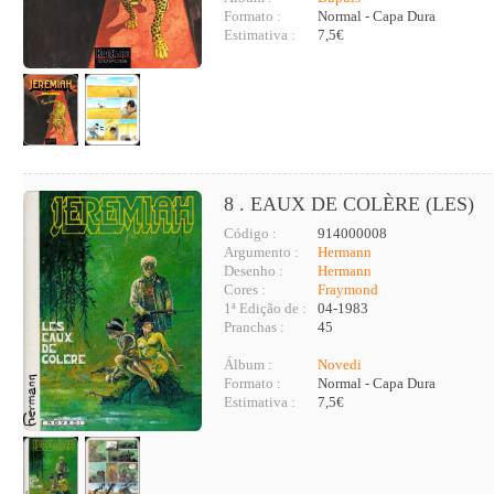
Formato :
Normal - Capa Dura
Estimativa :
7,5€
8 . EAUX DE COLÈRE (LES)
Código :
914000008
Argumento :
Hermann
Desenho :
Hermann
Cores :
Fraymond
1ª Edição de :
04-1983
Pranchas :
45
Álbum :
Novedi
Formato :
Normal - Capa Dura
Estimativa :
7,5€