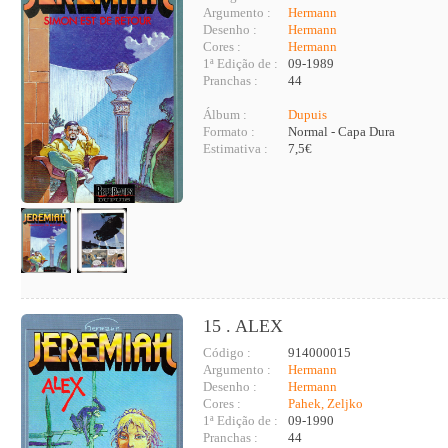
Argumento :
Hermann
Desenho :
Hermann
Cores :
Hermann
1ª Edição de :
09-1989
Pranchas :
44
Álbum :
Dupuis
Formato :
Normal - Capa Dura
Estimativa :
7,5€
15 . ALEX
Código :
914000015
Argumento :
Hermann
Desenho :
Hermann
Cores :
Pahek, Zeljko
1ª Edição de :
09-1990
Pranchas :
44