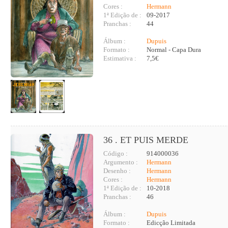
Cores :
Hermann
1ª Edição de :
09-2017
Pranchas :
44
Álbum :
Dupuis
Formato :
Normal - Capa Dura
Estimativa :
7,5€
36 . ET PUIS MERDE
Código :
914000036
Argumento :
Hermann
Desenho :
Hermann
Cores :
Hermann
1ª Edição de :
10-2018
Pranchas :
46
Álbum :
Dupuis
Formato :
Edicção Limitada