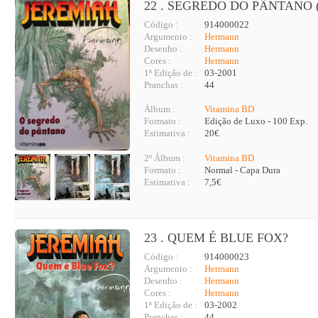
22 . SEGREDO DO PÂNTANO 
Código :
914000022
Argumento :
Hermann
Desenho :
Hermann
Cores :
Hermann
1ª Edição de :
03-2001
Pranchas :
44
Álbum :
Vitamina BD
Formato :
Edição de Luxo - 100 Exp.
Estimativa :
20€
2º Álbum :
Vitamina BD
Formato :
Normal - Capa Dura
Estimativa :
7,5€
23 . QUEM É BLUE FOX?
Código :
914000023
Argumento :
Hermann
Desenho :
Hermann
Cores :
Hermann
1ª Edição de :
03-2002
Pranchas :
44