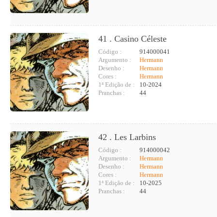
41 . Casino Céleste
Código :
914000041
Argumento :
Hermann
Desenho :
Hermann
Cores :
Hermann
1ª Edição de :
10-2024
Pranchas :
44
42 . Les Larbins
Código :
914000042
Argumento :
Hermann
Desenho :
Hermann
Cores :
Hermann
1ª Edição de :
10-2025
Pranchas :
44