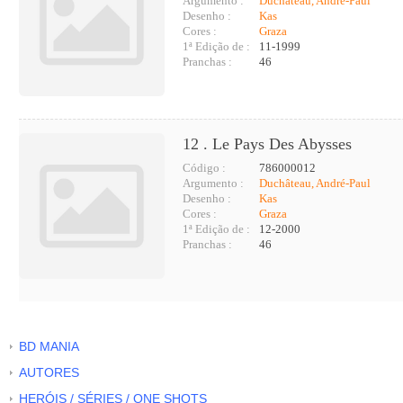
Argumento :
Duchâteau, André-Paul
Desenho :
Kas
Cores :
Graza
1ª Edição de :
11-1999
Pranchas :
46
12 . Le Pays Des Abysses
Código :
786000012
Argumento :
Duchâteau, André-Paul
Desenho :
Kas
Cores :
Graza
1ª Edição de :
12-2000
Pranchas :
46
BD MANIA
AUTORES
HERÓIS / SÉRIES / ONE SHOTS