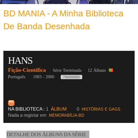
BD MANIA - A Minha Biblioteca
De Banda Desenhada
HANS
Fição-Científica
Série Terminada
12 Álbuns
Português
1983 - 2000
786000000
NA BIBLIOTECA :
1
ÁLBUM
0
HISTÓRIAS E GAGS
Nada a registar em
MEMORABÍLIA-BD
DETALHE DOS ÁLBUNS DA SÉRIE