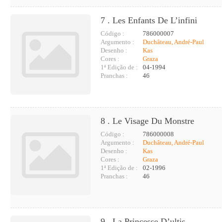
7 . Les Enfants De L’infini
Código :
786000007
Argumento :
Duchâteau, André-Paul
Desenho :
Kas
Cores :
Graza
1ª Edição de :
04-1994
Pranchas :
46
8 . Le Visage Du Monstre
Código :
786000008
Argumento :
Duchâteau, André-Paul
Desenho :
Kas
Cores :
Graza
1ª Edição de :
02-1996
Pranchas :
46
9 . La Princesse D’ultis