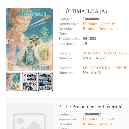
1 . ÚLTIMA ILHA (A)
Código :
786000001
Argumento :
Duchâteau, André-Paul
Desenho :
Rosinski, Grzegorz
Cores :
1ª Edição de :
06-1983
Pranchas :
46
Revista :
MUNDO DE AVENTURAS - 5
Números :
Nºs 511 A 512
Revista :
SELECÇÕES BD - 1ª SÉRIE
Números :
Nºs 14 A 16
2 . Le Prisonnier De L’éternité
Código :
786000002
Argumento :
Duchâteau, André-Paul
Desenho :
Rosinski, Grzegorz
Cores :