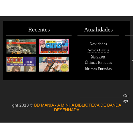
Recentes
Atualidades
Novidades
Novos Heróis
Sinopses
Últimas Entradas
ùltimas Entradas
Co
pyri
ght 2013 ©
BD MANIA - A MINHA BIBLIOTECA DE BANDA
DESENHADA