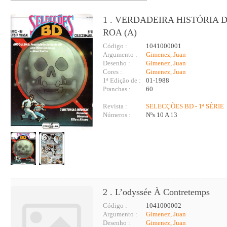
1 . VERDADEIRA HISTÓRIA 
ROA (A)
Código :
1041000001
Argumento :
Gimenez, Juan
Desenho :
Gimenez, Juan
Cores :
Gimenez, Juan
1ª Edição de :
01-1988
Pranchas :
60
Revista :
SELECÇÕES BD - 1ª SÉRIE
Números :
Nºs 10 A 13
2 . L’odyssée À Contretemps
Código :
1041000002
Argumento :
Gimenez, Juan
Desenho :
Gimenez, Juan