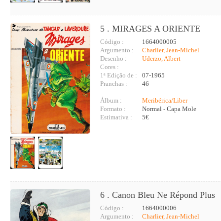
5 . MIRAGES A ORIENTE
Código :
1664000005
Argumento :
Charlier, Jean-Michel
Desenho :
Uderzo, Albert
Cores :
1ª Edição de :
07-1965
Pranchas :
46
Álbum :
Meribérica/Liber
Formato :
Normal - Capa Mole
Estimativa :
5€
6 . Canon Bleu Ne Répond Plus
Código :
1664000006
Argumento :
Charlier, Jean-Michel