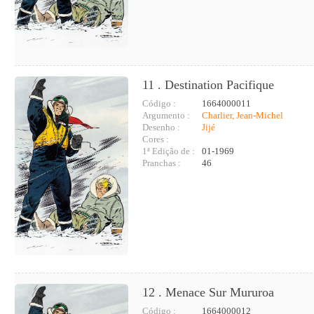
11 . Destination Pacifique
Código :
1664000011
Argumento :
Charlier, Jean-Michel
Desenho :
Jijé
Cores :
1ª Edição de :
01-1969
Pranchas :
46
12 . Menace Sur Mururoa
Código :
1664000012