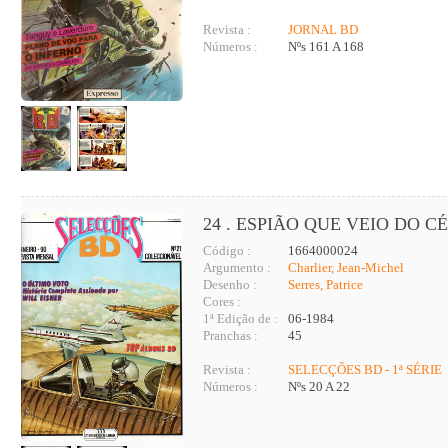
Revista :
JORNAL BD
Números :
Nºs 161 A 168
24 . ESPIÃO QUE VEIO DO CÉ
Código :
1664000024
Argumento :
Charlier, Jean-Michel
Desenho :
Serres, Patrice
Cores :
1ª Edição de :
06-1984
Pranchas :
45
Revista :
SELECÇÕES BD - 1ª SÉRIE
Números :
Nºs 20 A 22