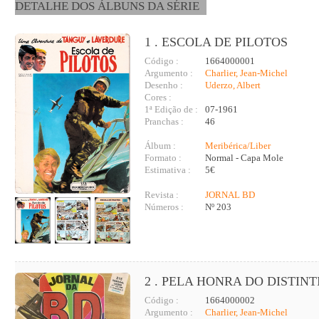
DETALHE DOS ÁLBUNS DA SÉRIE
1 . ESCOLA DE PILOTOS
Código :
1664000001
Argumento :
Charlier, Jean-Michel
Desenho :
Uderzo, Albert
Cores :
1ª Edição de :
07-1961
Pranchas :
46
Álbum :
Meribérica/Liber
Formato :
Normal - Capa Mole
Estimativa :
5€
Revista :
JORNAL BD
Números :
Nº 203
2 . PELA HONRA DO DISTIN
Código :
1664000002
Argumento :
Charlier, Jean-Michel