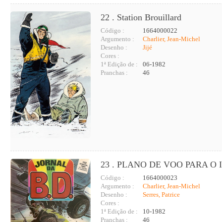
22 . Station Brouillard
Código :
1664000022
Argumento :
Charlier, Jean-Michel
Desenho :
Jijé
Cores :
1ª Edição de :
06-1982
Pranchas :
46
23 . PLANO DE VOO PARA O
Código :
1664000023
Argumento :
Charlier, Jean-Michel
Desenho :
Serres, Patrice
Cores :
1ª Edição de :
10-1982
Pranchas :
46