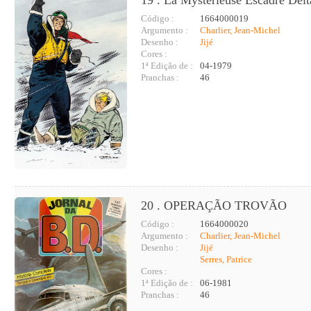
Código :
1664000019
Argumento :
Charlier, Jean-Michel
Desenho :
Jijé
Cores :
1ª Edição de :
04-1979
Pranchas :
46
20 . OPERAÇÃO TROVÃO
Código :
1664000020
Argumento :
Charlier, Jean-Michel
Desenho :
Jijé
Serres, Patrice
Cores :
1ª Edição de :
06-1981
Pranchas :
46