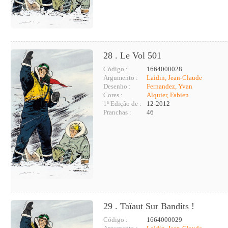
28 . Le Vol 501
Código :
1664000028
Argumento :
Laidin, Jean-Claude
Desenho :
Fernandez, Yvan
Cores :
Alquier, Fabien
1ª Edição de :
12-2012
Pranchas :
46
29 . Taïaut Sur Bandits !
Código :
1664000029