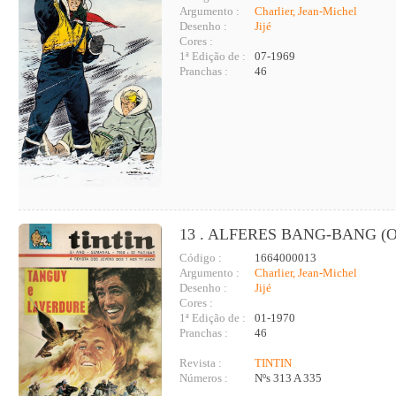
Argumento :
Charlier, Jean-Michel
Desenho :
Jijé
Cores :
1ª Edição de :
07-1969
Pranchas :
46
13 . ALFERES BANG-BANG (O
Código :
1664000013
Argumento :
Charlier, Jean-Michel
Desenho :
Jijé
Cores :
1ª Edição de :
01-1970
Pranchas :
46
Revista :
TINTIN
Números :
Nºs 313 A 335