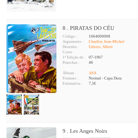
8 . PIRATAS DO CÉU
Código :
1664000008
Argumento :
Charlier, Jean-Michel
Desenho :
Uderzo, Albert
Cores :
1ª Edição de :
07-1967
Pranchas :
46
Álbum :
ASA
Formato :
Normal - Capa Dura
Estimativa :
7,5€
9 . Les Anges Noirs