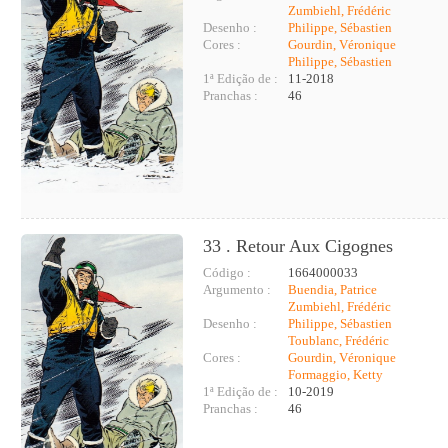
Zumbiehl, Frédéric
Desenho :
Philippe, Sébastien
Cores :
Gourdin, Véronique
Philippe, Sébastien
1ª Edição de :
11-2018
Pranchas :
46
33 . Retour Aux Cigognes
Código :
1664000033
Argumento :
Buendia, Patrice
Zumbiehl, Frédéric
Desenho :
Philippe, Sébastien
Toublanc, Frédéric
Cores :
Gourdin, Véronique
Formaggio, Ketty
1ª Edição de :
10-2019
Pranchas :
46