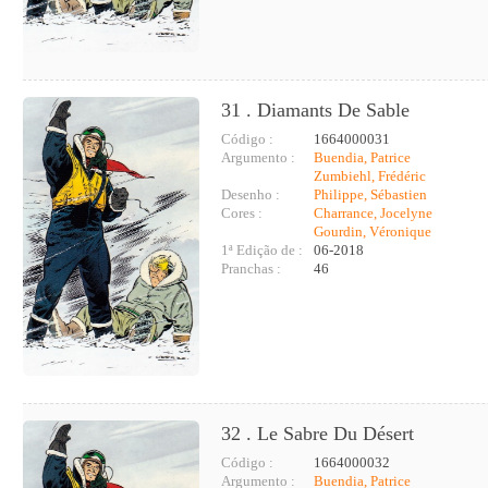
31 . Diamants De Sable
Código :
1664000031
Argumento :
Buendia, Patrice
Zumbiehl, Frédéric
Desenho :
Philippe, Sébastien
Cores :
Charrance, Jocelyne
Gourdin, Véronique
1ª Edição de :
06-2018
Pranchas :
46
32 . Le Sabre Du Désert
Código :
1664000032
Argumento :
Buendia, Patrice