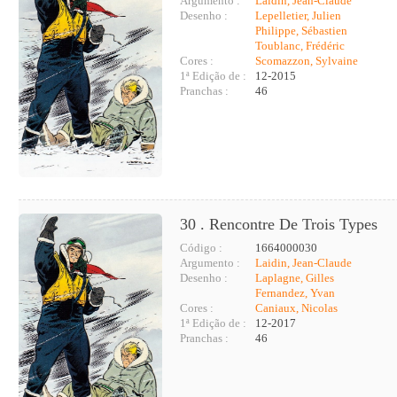
Argumento :
Laidin, Jean-Claude
Desenho :
Lepelletier, Julien
Philippe, Sébastien
Toublanc, Frédéric
Cores :
Scomazzon, Sylvaine
1ª Edição de :
12-2015
Pranchas :
46
30 . Rencontre De Trois Types
Código :
1664000030
Argumento :
Laidin, Jean-Claude
Desenho :
Laplagne, Gilles
Fernandez, Yvan
Cores :
Caniaux, Nicolas
1ª Edição de :
12-2017
Pranchas :
46