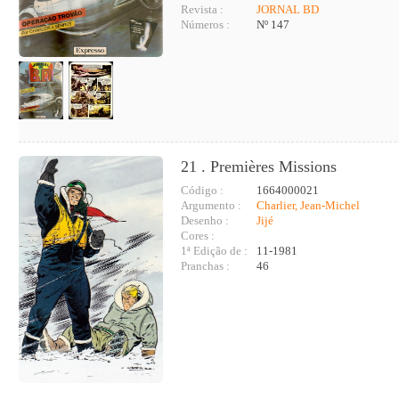
Revista :
JORNAL BD
Números :
Nº 147
21 . Premières Missions
Código :
1664000021
Argumento :
Charlier, Jean-Michel
Desenho :
Jijé
Cores :
1ª Edição de :
11-1981
Pranchas :
46