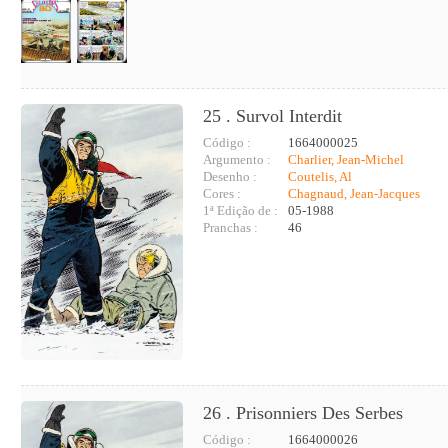
25 . Survol Interdit
Código :
1664000025
Argumento :
Charlier, Jean-Michel
Desenho :
Coutelis, Al
Cores :
Chagnaud, Jean-Jacques
1ª Edição de :
05-1988
Pranchas :
46
26 . Prisonniers Des Serbes
Código :
1664000026