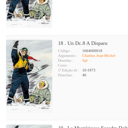
18 . Un Dc.8 A Disparu
Código :
1664000018
Argumento :
Charlier, Jean-Michel
Desenho :
Jijé
Cores :
1ª Edição de :
10-1973
Pranchas :
46
19 . La Mystérieuse Escadre Delt