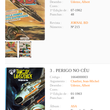
Desenho :
Uderzo, Albert
Cores :
1ª Edição de :
07-1962
Pranchas :
48
Revista :
JORNAL BD
Números :
Nº 215
3 . PERIGO NO CÉU
Código :
1664000003
Argumento :
Charlier, Jean-Michel
Desenho :
Uderzo, Albert
Cores :
1ª Edição de :
01-1963
Pranchas :
48
Álbum :
ASA