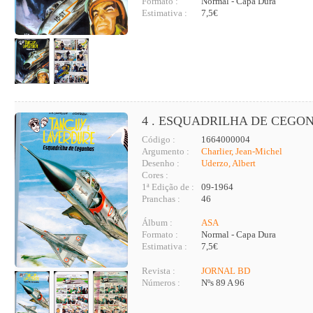
Formato :
Normal - Capa Dura
Estimativa :
7,5€
4 . ESQUADRILHA DE CEGO
Código :
1664000004
Argumento :
Charlier, Jean-Michel
Desenho :
Uderzo, Albert
Cores :
1ª Edição de :
09-1964
Pranchas :
46
Álbum :
ASA
Formato :
Normal - Capa Dura
Estimativa :
7,5€
Revista :
JORNAL BD
Números :
Nºs 89 A 96