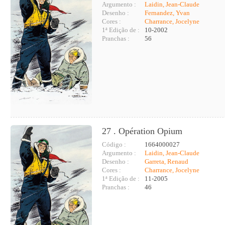
Argumento :
Laidin, Jean-Claude
Desenho :
Fernandez, Yvan
Cores :
Charrance, Jocelyne
1ª Edição de :
10-2002
Pranchas :
56
27 . Opération Opium
Código :
1664000027
Argumento :
Laidin, Jean-Claude
Desenho :
Garreta, Renaud
Cores :
Charrance, Jocelyne
1ª Edição de :
11-2005
Pranchas :
46