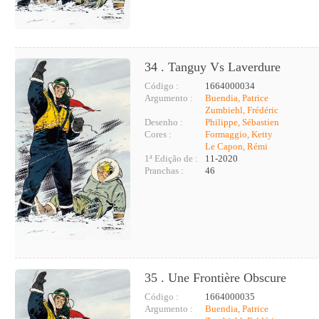
34 . Tanguy Vs Laverdure
Código :
1664000034
Argumento :
Buendia, Patrice
Zumbiehl, Frédéric
Desenho :
Philippe, Sébastien
Cores :
Formaggio, Ketty
Le Capon, Rémi
1ª Edição de :
11-2020
Pranchas :
46
35 . Une Frontière Obscure
Código :
1664000035
Argumento :
Buendia, Patrice