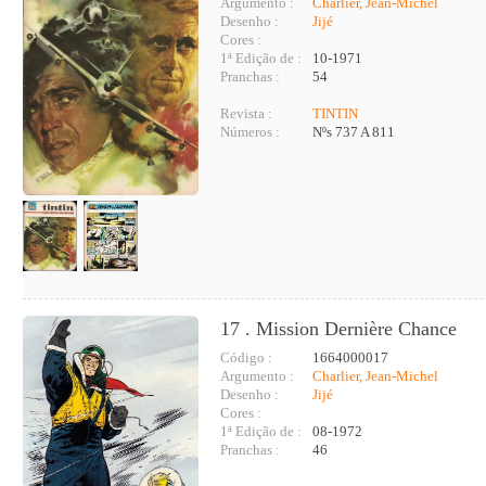
Argumento :
Charlier, Jean-Michel
Desenho :
Jijé
Cores :
1ª Edição de :
10-1971
Pranchas :
54
Revista :
TINTIN
Números :
Nºs 737 A 811
17 . Mission Dernière Chance
Código :
1664000017
Argumento :
Charlier, Jean-Michel
Desenho :
Jijé
Cores :
1ª Edição de :
08-1972
Pranchas :
46