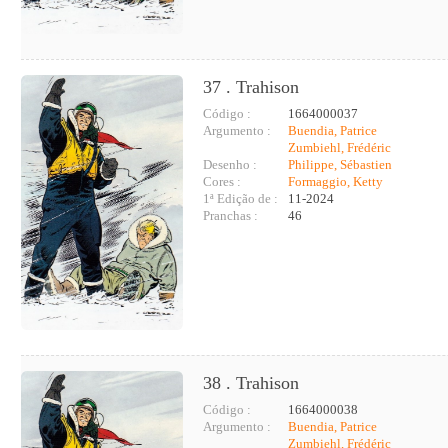
37 . Trahison
Código :
1664000037
Argumento :
Buendia, Patrice
Zumbiehl, Frédéric
Desenho :
Philippe, Sébastien
Cores :
Formaggio, Ketty
1ª Edição de :
11-2024
Pranchas :
46
38 . Trahison
Código :
1664000038
Argumento :
Buendia, Patrice
Zumbiehl, Frédéric