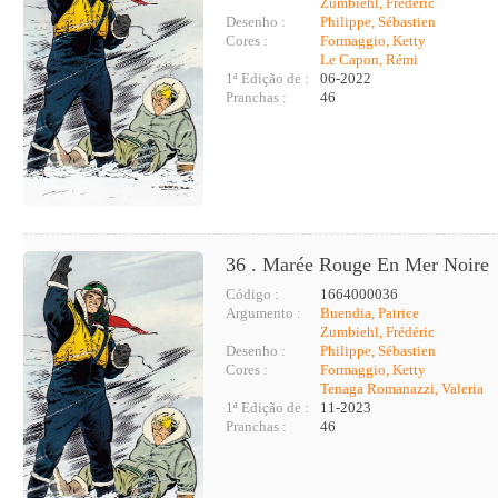
Zumbiehl, Frédéric
Desenho :
Philippe, Sébastien
Cores :
Formaggio, Ketty
Le Capon, Rémi
1ª Edição de :
06-2022
Pranchas :
46
36 . Marée Rouge En Mer Noire
Código :
1664000036
Argumento :
Buendia, Patrice
Zumbiehl, Frédéric
Desenho :
Philippe, Sébastien
Cores :
Formaggio, Ketty
Tenaga Romanazzi, Valeria
1ª Edição de :
11-2023
Pranchas :
46