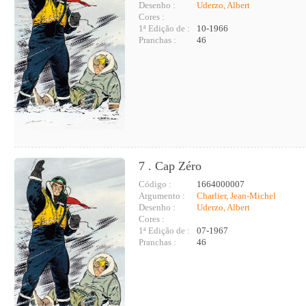
Desenho :
Uderzo, Albert
Cores :
1ª Edição de :
10-1966
Pranchas :
46
7 . Cap Zéro
Código :
1664000007
Argumento :
Charlier, Jean-Michel
Desenho :
Uderzo, Albert
Cores :
1ª Edição de :
07-1967
Pranchas :
46