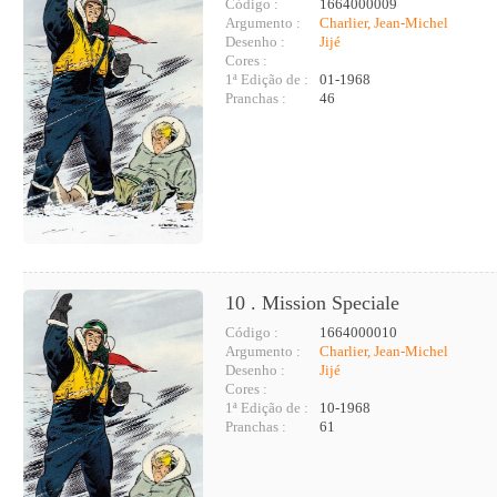
Código :
1664000009
Argumento :
Charlier, Jean-Michel
Desenho :
Jijé
Cores :
1ª Edição de :
01-1968
Pranchas :
46
10 . Mission Speciale
Código :
1664000010
Argumento :
Charlier, Jean-Michel
Desenho :
Jijé
Cores :
1ª Edição de :
10-1968
Pranchas :
61