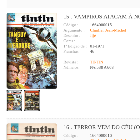
15 . VAMPIROS ATACAM À NO
Código :
1664000015
Argumento :
Charlier, Jean-Michel
Desenho :
Jijé
Cores :
1ª Edição de :
01-1971
Pranchas :
46
Revista :
TINTIN
Números :
Nºs 538 A 608
16 . TERROR VEM DO CÉU (O
Código :
1664000016