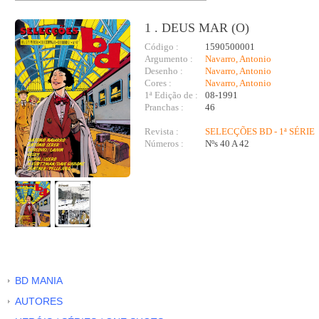
1 . DEUS MAR (O)
Código :
1590500001
Argumento :
Navarro, Antonio
Desenho :
Navarro, Antonio
Cores :
Navarro, Antonio
1ª Edição de :
08-1991
Pranchas :
46
Revista :
SELECÇÕES BD - 1ª SÉRIE
Números :
Nºs 40 A 42
BD MANIA
AUTORES