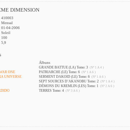
ÊME DIMENSION
410003
:
Mensal
01-04-2006
Soleil
100
5,9
s
Álbuns
GRANDE BATTUE (LA) Tomo: 3
(Nº 1 A 4 )
 WAR ONE
PATRIARCHE (LE) Tomo: 6
(Nº 1 A 6 )
RA UNIVERSE
SERMENT DAKOID (LE) Tomo: 6
(Nº 1 A 6 )
SEPT SOURCES D’AKANOBU Tomo: 2
(Nº 1 A 4 )
DÉMONS DU KREMLIN (LES) Tomo: 1
(Nº 2 A 6 )
RDIDO
TERRES Tomo: 4
(Nº 3 A 6 )