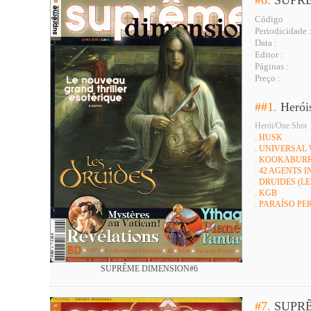
Código
Periodicidade 
Data :
Editor :
Páginas :
Preço :
##1.
Herói
Herói/One Shot
. HUSK
. UNIVERSAL
. KOOKABUR
. 42 AGENTS
. DRUIDES (LE
. KGB
. PARAÍSO PE
SUPRÊME DIMENSION#6
#7.
SUPR