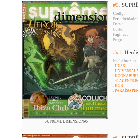
#5.
SUPR
Código
Periodicidade 
Data :
Editor :
Páginas :
Preço :
##1.
Herói
Herói/One Shot
. HUSK
. UNIVERSAL
. KOOKABUR
. 42 AGENTS
. KGB
. PARAÍSO PE
SUPRÊME DIMENSION#5
#6.
SUPR