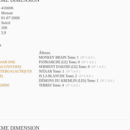
410006
:
Mensal
01-07-2006
Soleil
100
5,9
s
Álbuns
MONKEY BRAIN Tomo: 1
(Nº 5 A 9 )
 WAR ONE
PATRIARCHE (LE) Tomo: 6
(Nº 1 A 6 )
RA UNIVERSE
SERMENT DAKOID (LE) Tomo: 6
(Nº 1 A 6 )
 INTERGALACTIQUES
NITAAR Tomo: 1
(Nº 5 A 8 )
S)
IS LA BLANCHE Tomo: 2
(Nº 6 A 8 )
DÉMONS DU KREMLIN (LES) Tomo: 1
(Nº 2 A 6 )
RDIDO
TERRES Tomo: 4
(Nº 3 A 6 )
ÊME DIMENSION