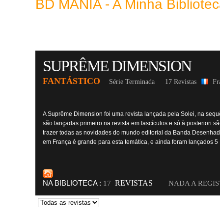
BD MANIA - A Minha Bibliot
SUPRÊME DIMENSION
FANTÁSTICO
Série Terminada
17 Revistas
Fr
A Suprême Dimension foi uma revista lançada pela Solei, na sequ
são lançadas primeiro na revista em fascículos e só à posteriori 
trazer todas as novidades do mundo editorial da Banda Desenhada 
em França é grande para esta temática, e ainda foram lançados 5
NA BIBLIOTECA :
REVISTAS
17
NADA A REGI