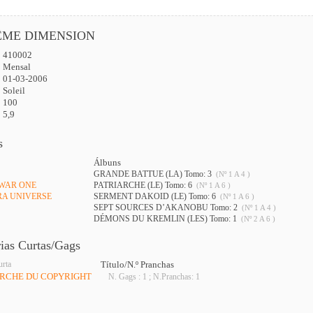
ÊME DIMENSION
410002
:
Mensal
01-03-2006
Soleil
100
5,9
s
Álbuns
GRANDE BATTUE (LA) Tomo: 3
(Nº 1 A 4 )
 WAR ONE
PATRIARCHE (LE) Tomo: 6
(Nº 1 A 6 )
RA UNIVERSE
SERMENT DAKOID (LE) Tomo: 6
(Nº 1 A 6 )
SEPT SOURCES D’AKANOBU Tomo: 2
(Nº 1 A 4 )
DÉMONS DU KREMLIN (LES) Tomo: 1
(Nº 2 A 6 )
rias Curtas/Gags
urta
Título/N.º Pranchas
ERCHE DU COPYRIGHT
N. Gags : 1 ; N.Pranchas: 1