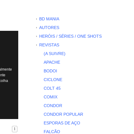
BD MANIA
AUTORES
HERÓIS / SÉRIES / ONE SHOTS
REVISTAS
(A SUIVRE)
APACHE
malmente
BODOI
ente
CICLONE
colha
COLT 45
COMIX
CONDOR
CONDOR POPULAR
ESPORAS DE AÇO
1
FALCÃO