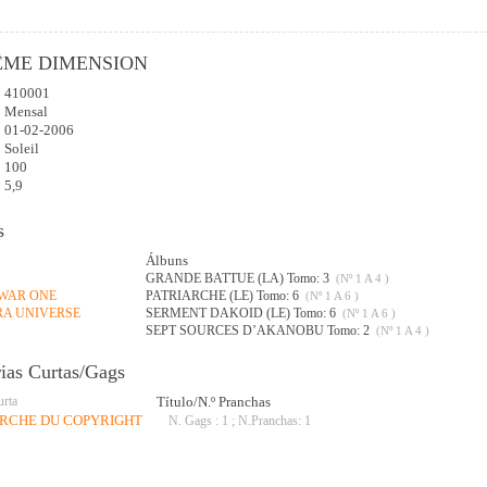
ÊME DIMENSION
410001
:
Mensal
01-02-2006
Soleil
100
5,9
s
Álbuns
GRANDE BATTUE (LA) Tomo: 3
(Nº 1 A 4 )
 WAR ONE
PATRIARCHE (LE) Tomo: 6
(Nº 1 A 6 )
RA UNIVERSE
SERMENT DAKOID (LE) Tomo: 6
(Nº 1 A 6 )
SEPT SOURCES D’AKANOBU Tomo: 2
(Nº 1 A 4 )
rias Curtas/Gags
urta
Título/N.º Pranchas
ERCHE DU COPYRIGHT
N. Gags : 1 ; N.Pranchas: 1