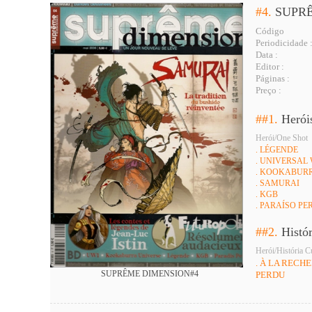
#4.
SUPR
Código
Periodicidade 
Data :
Editor :
Páginas :
Preço :
##1.
Herói
Herói/One Shot
. LÉGENDE
. UNIVERSAL
. KOOKABUR
. SAMURAI
. KGB
. PARAÍSO PE
##2.
Histó
Herói/História C
. À LA RECH
SUPRÊME DIMENSION#4
PERDU