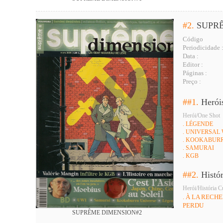
#2.
SUPR
Código
Periodicidade 
Data :
Editor :
Páginas :
Preço :
##1.
Herói
Herói/One Shot
. LÉGENDE
. UNIVERSAL
. KOOKABUR
. SAMURAI
. KGB
##2.
Histó
Herói/História C
. À LA RECH
PERDU
SUPRÊME DIMENSION#2