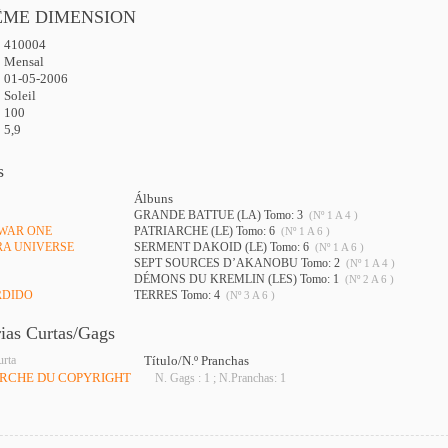
ÊME DIMENSION
410004
:
Mensal
01-05-2006
Soleil
100
5,9
s
Álbuns
GRANDE BATTUE (LA) Tomo: 3
(Nº 1 A 4 )
 WAR ONE
PATRIARCHE (LE) Tomo: 6
(Nº 1 A 6 )
RA UNIVERSE
SERMENT DAKOID (LE) Tomo: 6
(Nº 1 A 6 )
SEPT SOURCES D’AKANOBU Tomo: 2
(Nº 1 A 4 )
DÉMONS DU KREMLIN (LES) Tomo: 1
(Nº 2 A 6 )
RDIDO
TERRES Tomo: 4
(Nº 3 A 6 )
rias Curtas/Gags
urta
Título/N.º Pranchas
ERCHE DU COPYRIGHT
N. Gags : 1 ; N.Pranchas: 1