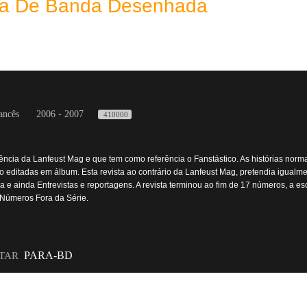
eca De Banda Desenhada
ancês
2006 - 2007
410000
ência da Lanfeust Mag e que tem como referência o Fanstástico. As histórias nor
são editadas em álbum. Esta revista ao contrário da Lanfeust Mag, pretendia igualm
e ainda Entrevistas e reportagens. A revista terminou ao fim de 17 números, a es
 Números Fora da Série.
PARA-BD
STAR