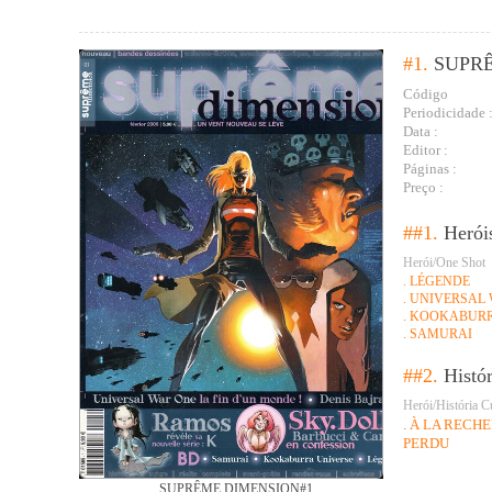
#1.
SUPR
Código
Periodicidade 
Data :
Editor :
Páginas :
Preço :
##1.
Herói
Herói/One Shot
. LÉGENDE
. UNIVERSAL
. KOOKABUR
. SAMURAI
##2.
Histó
Herói/História C
. À LA RECH
PERDU
SUPRÊME DIMENSION#1