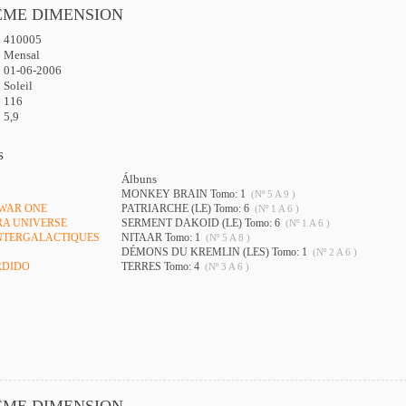
ÊME DIMENSION
410005
:
Mensal
01-06-2006
Soleil
116
5,9
s
Álbuns
MONKEY BRAIN Tomo: 1
(Nº 5 A 9 )
 WAR ONE
PATRIARCHE (LE) Tomo: 6
(Nº 1 A 6 )
RA UNIVERSE
SERMENT DAKOID (LE) Tomo: 6
(Nº 1 A 6 )
 INTERGALACTIQUES
NITAAR Tomo: 1
(Nº 5 A 8 )
DÉMONS DU KREMLIN (LES) Tomo: 1
(Nº 2 A 6 )
RDIDO
TERRES Tomo: 4
(Nº 3 A 6 )
ÊME DIMENSION