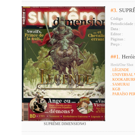
#3.
SUPR
Código
Periodicidade 
Data :
Editor :
Páginas :
Preço :
##1.
Herói
Herói/One Shot
. LÉGENDE
. UNIVERSAL
. KOOKABUR
. SAMURAI
. KGB
. PARAÍSO PE
SUPRÊME DIMENSION#3