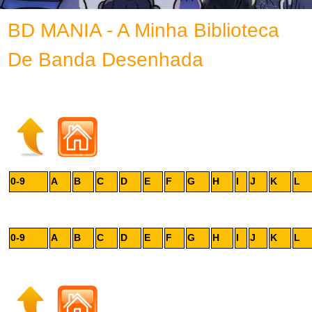
BD MANIA - A Minha Biblioteca
De Banda Desenhada
0-9
A
B
C
D
E
F
G
H
I
J
K
L
0-9
A
B
C
D
E
F
G
H
I
J
K
L