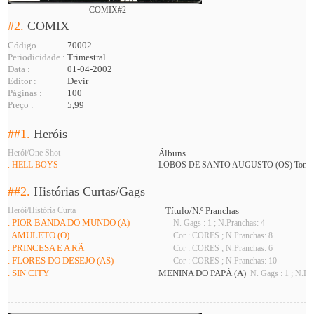
COMIX#2
#2.
COMIX
Código
70002
Periodicidade :
Trimestral
Data :
01-04-2002
Editor :
Devir
Páginas :
100
Preço :
5,99
##1.
Heróis
Herói/One Shot
Álbuns
. HELL BOYS
LOBOS DE SANTO AUGUSTO (OS) Tomo
##2.
Histórias Curtas/Gags
Herói/História Curta
Título/N.º Pranchas
. PIOR BANDA DO MUNDO (A)
N. Gags : 1 ; N.Pranchas: 4
. AMULETO (O)
Cor : CORES ; N.Pranchas: 8
. PRINCESA E A RÃ
Cor : CORES ; N.Pranchas: 6
. FLORES DO DESEJO (AS)
Cor : CORES ; N.Pranchas: 10
. SIN CITY
MENINA DO PAPÁ (A)
N. Gags : 1 ; N.Pr