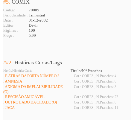
#5.
COMIX
Código
70005
Periodicidade :
Trimestral
Data :
01-12-2002
Editor :
Devir
Páginas :
100
Preço :
5,99
##2.
Histórias Curtas/Gags
Herói/História Curta
Título/N.º Pranchas
. E ATRÁS DA PORTA NÚMERO 3…
Cor : CORES ; N.Pranchas: 4
. AMNÉSIA
Cor : CORES ; N.Pranchas: 8
. AXIOMA DA IMPLAUSIBILIDADE
Cor : CORES ; N.Pranchas: 8
(O)
. RESCISÃO AMIGÁVEL
Cor : CORES ; N.Pranchas: 22
. OUTRO LADO DA CIDADE (O)
Cor : CORES ; N.Pranchas: 8
. JACA
Cor : CORES ; N.Pranchas: 11