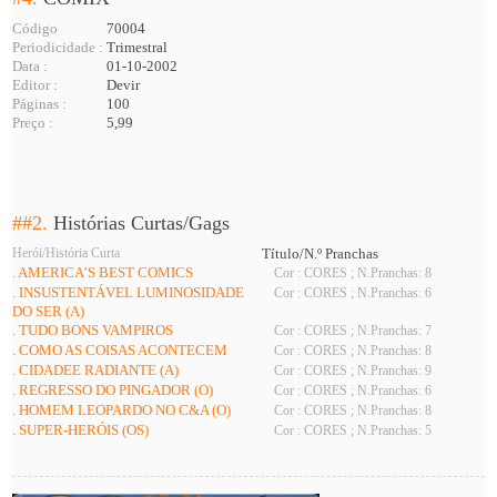
Código
70004
Periodicidade :
Trimestral
Data :
01-10-2002
Editor :
Devir
Páginas :
100
Preço :
5,99
##2.
Histórias Curtas/Gags
Herói/História Curta
Título/N.º Pranchas
. AMERICA’S BEST COMICS
Cor : CORES ; N.Pranchas: 8
. INSUSTENTÁVEL LUMINOSIDADE
Cor : CORES ; N.Pranchas: 6
DO SER (A)
. TUDO BONS VAMPIROS
Cor : CORES ; N.Pranchas: 7
. COMO AS COISAS ACONTECEM
Cor : CORES ; N.Pranchas: 8
. CIDADEE RADIANTE (A)
Cor : CORES ; N.Pranchas: 9
. REGRESSO DO PINGADOR (O)
Cor : CORES ; N.Pranchas: 6
. HOMEM LEOPARDO NO C&A (O)
Cor : CORES ; N.Pranchas: 8
. SUPER-HERÓIS (OS)
Cor : CORES ; N.Pranchas: 5