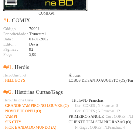
COMIX#1
#1.
COMIX
Código
70001
Periodicidade :
Trimestral
Data :
01-01-2002
Editor :
Devir
Páginas :
92
Preço :
5,99
##1.
Heróis
Herói/One Shot
Álbuns
. HELL BOYS
LOBOS DE SANTO AUGUSTO (OS) Tomo
##2.
Histórias Curtas/Gags
Herói/História Curta
Título/N.º Pranchas
. GRANDE VAMPIRO NO LOUVRE (O)
Cor : CORES ; N.Pranchas: 8
. NOVO EUROPEU (O)
Cor : CORES ; N.Pranchas: 12
. VAMPI
PRIMEIRO SANGUE
Cor : CORES ; N.Pra
. SIN CITY
CLIENTE TEM SEMPRE RAZÃO (O)
N.
. PIOR BANDA DO MUNDO (A)
N. Gags : CORES ; N.Pranchas: 4