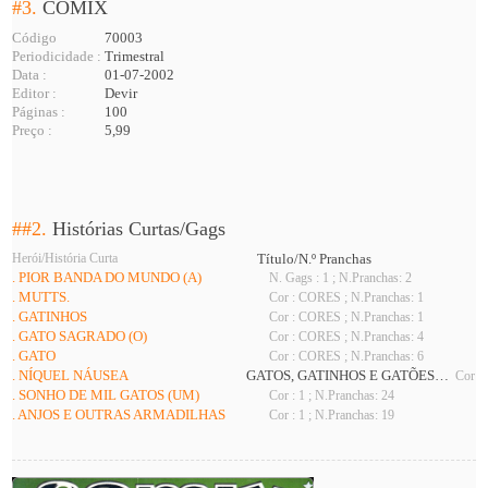
#3.
COMIX
Código
70003
Periodicidade :
Trimestral
Data :
01-07-2002
Editor :
Devir
Páginas :
100
Preço :
5,99
##2.
Histórias Curtas/Gags
Herói/História Curta
Título/N.º Pranchas
. PIOR BANDA DO MUNDO (A)
N. Gags : 1 ; N.Pranchas: 2
. MUTTS.
Cor : CORES ; N.Pranchas: 1
. GATINHOS
Cor : CORES ; N.Pranchas: 1
. GATO SAGRADO (O)
Cor : CORES ; N.Pranchas: 4
. GATO
Cor : CORES ; N.Pranchas: 6
. NÍQUEL NÁUSEA
GATOS, GATINHOS E GATÕES…
Cor : 
. SONHO DE MIL GATOS (UM)
Cor : 1 ; N.Pranchas: 24
. ANJOS E OUTRAS ARMADILHAS
Cor : 1 ; N.Pranchas: 19