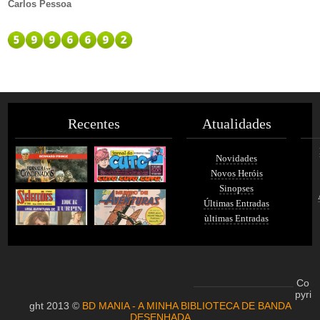
Carlos Pessoa
Recentes
Atualidades
Novidades
Novos Heróis
Sinopses
Últimas Entradas
ùltimas Entradas
Co
pyri
ght 2013 ©
BD MANIA - A MINHA BIBLIOTECA DE BANDA
DESENHADA