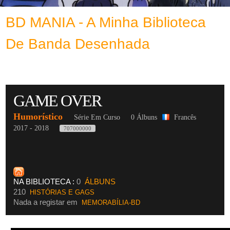
BD MANIA - A Minha Biblioteca
De Banda Desenhada
GAME OVER
Humorístico
Série Em Curso
0 Álbuns
Francês
2017 - 2018
707000000
NA BIBLIOTECA :
0
ÁLBUNS
210
HISTÓRIAS E GAGS
Nada a registar em
MEMORABÍLIA-BD