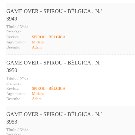
GAME OVER - SPIROU - BÉLGICA . N.º
3949
Título / Nº da
Prancha :
Revista
SPIROU - BÉLGICA
Argumento :
Midam
Desenho :
Adam
GAME OVER - SPIROU - BÉLGICA . N.º
3950
Título / Nº da
Prancha :
Revista
SPIROU - BÉLGICA
Argumento :
Midam
Desenho :
Adam
GAME OVER - SPIROU - BÉLGICA . N.º
3953
Título / Nº da
Prancha :