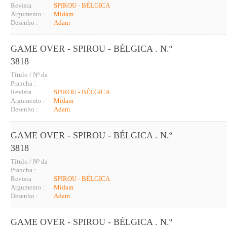
Revista
SPIROU - BÉLGICA
Argumento :
Midam
Desenho :
Adam
GAME OVER - SPIROU - BÉLGICA . N.º
3818
Título / Nº da
Prancha :
Revista
SPIROU - BÉLGICA
Argumento :
Midam
Desenho :
Adam
GAME OVER - SPIROU - BÉLGICA . N.º
3818
Título / Nº da
Prancha :
Revista
SPIROU - BÉLGICA
Argumento :
Midam
Desenho :
Adam
GAME OVER - SPIROU - BÉLGICA . N.º