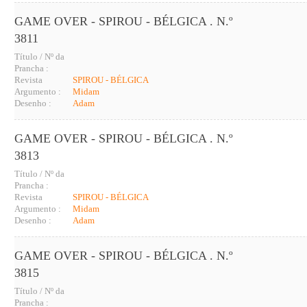
GAME OVER - SPIROU - BÉLGICA . N.º
3811
Título / Nº da
Prancha :
Revista
SPIROU - BÉLGICA
Argumento :
Midam
Desenho :
Adam
GAME OVER - SPIROU - BÉLGICA . N.º
3813
Título / Nº da
Prancha :
Revista
SPIROU - BÉLGICA
Argumento :
Midam
Desenho :
Adam
GAME OVER - SPIROU - BÉLGICA . N.º
3815
Título / Nº da
Prancha :