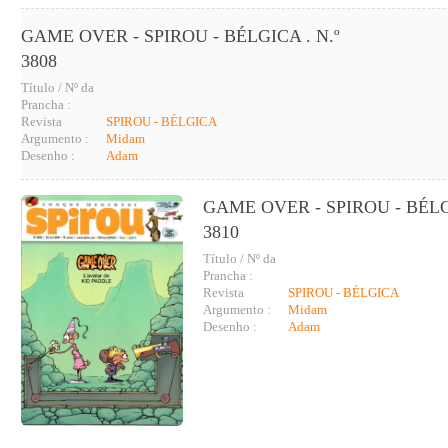
GAME OVER - SPIROU - BÉLGICA . N.º
3808
Título / Nº da
Prancha :
Revista
SPIROU - BÉLGICA
Argumento :
Midam
Desenho :
Adam
GAME OVER - SPIROU - BÉLGI
3810
Título / Nº da
Prancha :
Revista
SPIROU - BÉLGICA
Argumento :
Midam
Desenho :
Adam