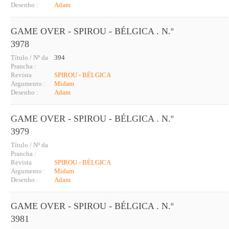
Desenho :
Adam
GAME OVER - SPIROU - BÉLGICA . N.º
3978
Título / Nº da
394
Prancha :
Revista
SPIROU - BÉLGICA
Argumento :
Midam
Desenho :
Adam
GAME OVER - SPIROU - BÉLGICA . N.º
3979
Título / Nº da
Prancha :
Revista
SPIROU - BÉLGICA
Argumento :
Midam
Desenho :
Adam
GAME OVER - SPIROU - BÉLGICA . N.º
3981