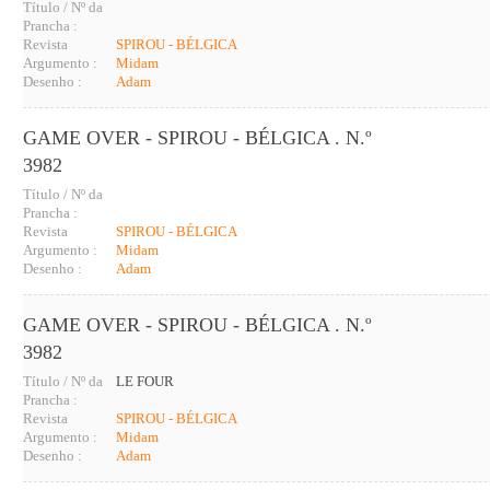
Título / Nº da
Prancha :
Revista
SPIROU - BÉLGICA
Argumento :
Midam
Desenho :
Adam
GAME OVER - SPIROU - BÉLGICA . N.º
3982
Título / Nº da
Prancha :
Revista
SPIROU - BÉLGICA
Argumento :
Midam
Desenho :
Adam
GAME OVER - SPIROU - BÉLGICA . N.º
3982
Título / Nº da
LE FOUR
Prancha :
Revista
SPIROU - BÉLGICA
Argumento :
Midam
Desenho :
Adam