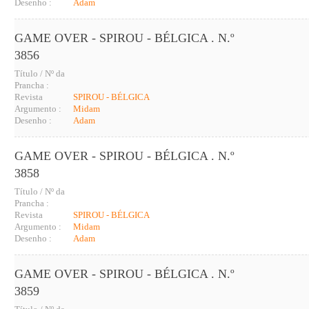
Desenho :
Adam
GAME OVER - SPIROU - BÉLGICA . N.º
3856
Título / Nº da
Prancha :
Revista
SPIROU - BÉLGICA
Argumento :
Midam
Desenho :
Adam
GAME OVER - SPIROU - BÉLGICA . N.º
3858
Título / Nº da
Prancha :
Revista
SPIROU - BÉLGICA
Argumento :
Midam
Desenho :
Adam
GAME OVER - SPIROU - BÉLGICA . N.º
3859