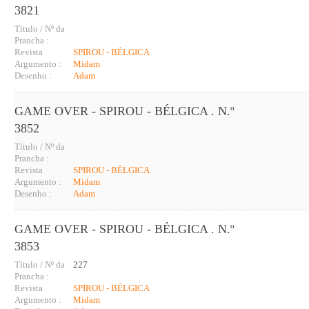
3821
Título / Nº da
Prancha :
Revista
SPIROU - BÉLGICA
Argumento :
Midam
Desenho :
Adam
GAME OVER - SPIROU - BÉLGICA . N.º
3852
Título / Nº da
Prancha :
Revista
SPIROU - BÉLGICA
Argumento :
Midam
Desenho :
Adam
GAME OVER - SPIROU - BÉLGICA . N.º
3853
Título / Nº da
227
Prancha :
Revista
SPIROU - BÉLGICA
Argumento :
Midam