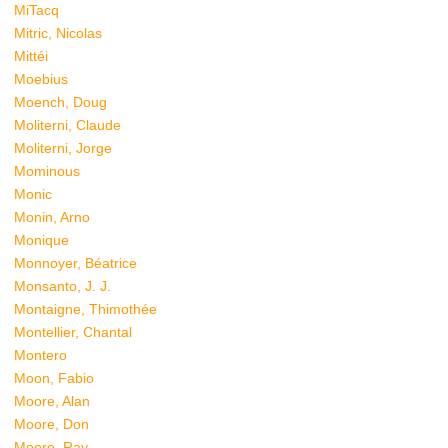
MiTacq
Mitric, Nicolas
Mittéi
Moebius
Moench, Doug
Moliterni, Claude
Moliterni, Jorge
Mominous
Monic
Monin, Arno
Monique
Monnoyer, Béatrice
Monsanto, J. J.
Montaigne, Thimothée
Montellier, Chantal
Montero
Moon, Fabio
Moore, Alan
Moore, Don
Moore, Ray