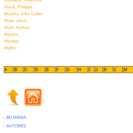
Munuera, José-Luis
Murat, Philippe
Murphy, John Cullen
Muse colors
Mutti, Andrea
Myriam
Mysday
Mythic
A
B
C
D
E
F
G
H
I
J
K
L
M
BD MANIA
AUTORES