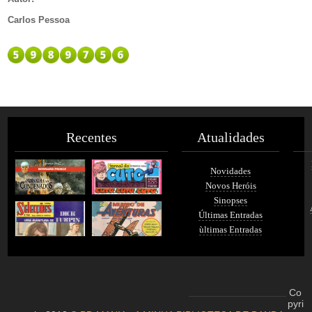
Carlos Pessoa
Recentes
Atualidades
Novidades
Novos Heróis
Sinopses
Últimas Entradas
ùltimas Entradas
Co
pyri