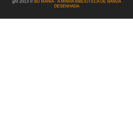
ght 2013 ©
BD MANIA - A MINHA BIBLIOTECA DE BANDA
DESENHADA