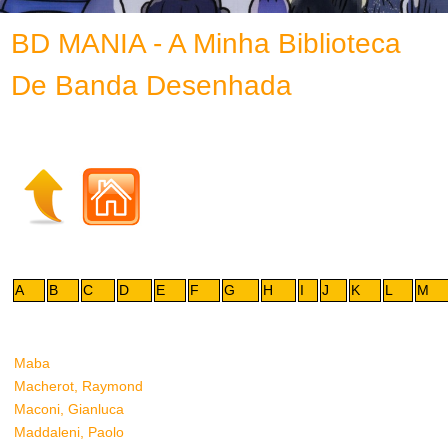
BD MANIA - A Minha Biblioteca
De Banda Desenhada
A
B
C
D
E
F
G
H
I
J
K
L
M
Maba
Macherot, Raymond
Maconi, Gianluca
Maddaleni, Paolo