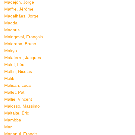
Madejón, Jorge
Maffre, Jérôme
Magalhães, Jorge
Magda
Magnus
Maingoval, François
Maiorana, Bruno
Makyo
Malaterre, Jacques
Malet, Léo
Malfin, Nicolas
Malik
Malisan, Luca
Mallet, Pat
Mallié, Vincent
Malosso, Massimo
Maltaite, Éric
Mambba
Man
Manapul, Francis