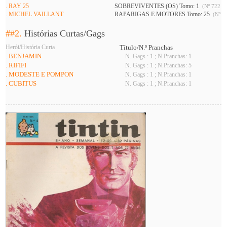
. RAY 25
SOBREVIVENTES (OS) Tomo: 1
(Nº 722 A 
. MICHEL VAILLANT
RAPARIGAS E MOTORES Tomo: 25
(Nº 74
##2.
Histórias Curtas/Gags
Herói/História Curta
Título/N.º Pranchas
. BENJAMIN
N. Gags : 1 ; N.Pranchas: 1
. RIFIFI
N. Gags : 1 ; N.Pranchas: 5
. MODESTE E POMPON
N. Gags : 1 ; N.Pranchas: 1
. CUBITUS
N. Gags : 1 ; N.Pranchas: 1