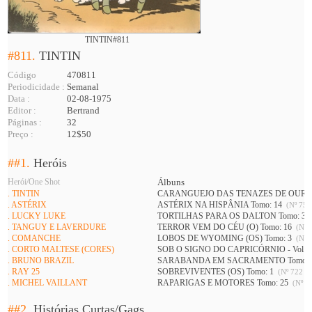
TINTIN#811
#811.
TINTIN
Código
470811
Periodicidade :
Semanal
Data :
02-08-1975
Editor :
Bertrand
Páginas :
32
Preço :
12$50
##1.
Heróis
Herói/One Shot
Álbuns
. TINTIN
CARANGUEJO DAS TENAZES DE OURO (
. ASTÉRIX
ASTÉRIX NA HISPÂNIA Tomo: 14
(Nº 752
. LUCKY LUKE
TORTILHAS PARA OS DALTON Tomo: 3
. TANGUY E LAVERDURE
TERROR VEM DO CÉU (O) Tomo: 16
(Nº 7
. COMANCHE
LOBOS DE WYOMING (OS) Tomo: 3
(Nº 7
. CORTO MALTESE (CORES)
SOB O SIGNO DO CAPRICÓRNIO - Vol 1 
. BRUNO BRAZIL
SARABANDA EM SACRAMENTO Tomo: 
. RAY 25
SOBREVIVENTES (OS) Tomo: 1
(Nº 722 A 
. MICHEL VAILLANT
RAPARIGAS E MOTORES Tomo: 25
(Nº 74
##2.
Histórias Curtas/Gags