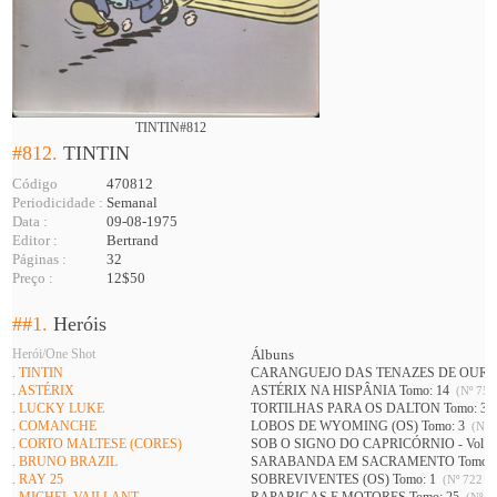
TINTIN#812
#812.
TINTIN
Código
470812
Periodicidade :
Semanal
Data :
09-08-1975
Editor :
Bertrand
Páginas :
32
Preço :
12$50
##1.
Heróis
Herói/One Shot
Álbuns
. TINTIN
CARANGUEJO DAS TENAZES DE OURO (
. ASTÉRIX
ASTÉRIX NA HISPÂNIA Tomo: 14
(Nº 752
. LUCKY LUKE
TORTILHAS PARA OS DALTON Tomo: 3
. COMANCHE
LOBOS DE WYOMING (OS) Tomo: 3
(Nº 7
. CORTO MALTESE (CORES)
SOB O SIGNO DO CAPRICÓRNIO - Vol 1 
. BRUNO BRAZIL
SARABANDA EM SACRAMENTO Tomo: 
. RAY 25
SOBREVIVENTES (OS) Tomo: 1
(Nº 722 A 
. MICHEL VAILLANT
RAPARIGAS E MOTORES Tomo: 25
(Nº 74