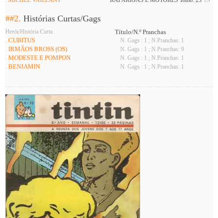
##2.
Histórias Curtas/Gags
Herói/História Curta
Título/N.º Pranchas
. CUBITUS
N. Gags : 1 ; N.Pranchas: 1
. IRMÃOS BROSS (OS)
N. Gags : 1 ; N.Pranchas: 9
. MODESTE E POMPON
N. Gags : 1 ; N.Pranchas: 1
. BENJAMIN
N. Gags : 1 ; N.Pranchas: 1