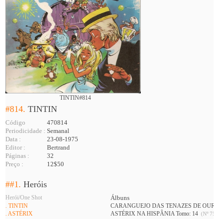
TINTIN#814
#814.
TINTIN
Código
470814
Periodicidade :
Semanal
Data :
23-08-1975
Editor :
Bertrand
Páginas :
32
Preço :
12$50
##1.
Heróis
Herói/One Shot
Álbuns
. TINTIN
CARANGUEJO DAS TENAZES DE OURO (
. ASTÉRIX
ASTÉRIX NA HISPÂNIA Tomo: 14
(Nº 752