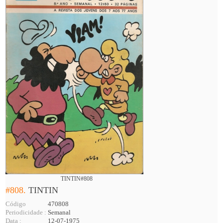
TINTIN#808
#808.
TINTIN
Código
470808
Periodicidade :
Semanal
Data :
12-07-1975