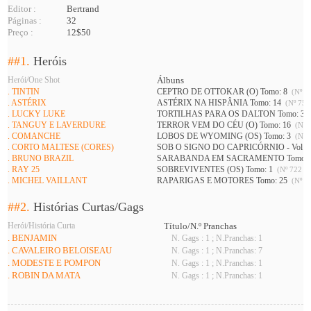
Editor :
Bertrand
Páginas :
32
Preço :
12$50
##1.
Heróis
Herói/One Shot
Álbuns
. TINTIN
CEPTRO DE OTTOKAR (O) Tomo: 8
(Nº 73
. ASTÉRIX
ASTÉRIX NA HISPÂNIA Tomo: 14
(Nº 752
. LUCKY LUKE
TORTILHAS PARA OS DALTON Tomo: 3
. TANGUY E LAVERDURE
TERROR VEM DO CÉU (O) Tomo: 16
(Nº 7
. COMANCHE
LOBOS DE WYOMING (OS) Tomo: 3
(Nº 7
. CORTO MALTESE (CORES)
SOB O SIGNO DO CAPRICÓRNIO - Vol 1 
. BRUNO BRAZIL
SARABANDA EM SACRAMENTO Tomo: 
. RAY 25
SOBREVIVENTES (OS) Tomo: 1
(Nº 722 A 
. MICHEL VAILLANT
RAPARIGAS E MOTORES Tomo: 25
(Nº 74
##2.
Histórias Curtas/Gags
Herói/História Curta
Título/N.º Pranchas
. BENJAMIN
N. Gags : 1 ; N.Pranchas: 1
. CAVALEIRO BELOISEAU
N. Gags : 1 ; N.Pranchas: 7
. MODESTE E POMPON
N. Gags : 1 ; N.Pranchas: 1
. ROBIN DA MATA
N. Gags : 1 ; N.Pranchas: 1