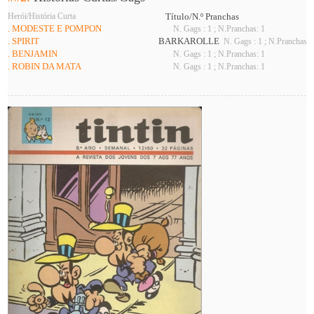
Herói/História Curta
Título/N.º Pranchas
. MODESTE E POMPON
N. Gags : 1 ; N.Pranchas: 1
. SPIRIT
BARKAROLLE
N. Gags : 1 ; N.Pranchas: 
. BENJAMIN
N. Gags : 1 ; N.Pranchas: 1
. ROBIN DA MATA
N. Gags : 1 ; N.Pranchas: 1