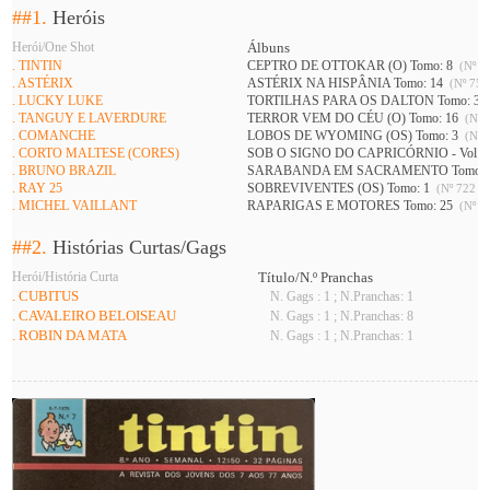
##1.
Heróis
Herói/One Shot
Álbuns
. TINTIN
CEPTRO DE OTTOKAR (O) Tomo: 8
(Nº 73
. ASTÉRIX
ASTÉRIX NA HISPÂNIA Tomo: 14
(Nº 752
. LUCKY LUKE
TORTILHAS PARA OS DALTON Tomo: 3
. TANGUY E LAVERDURE
TERROR VEM DO CÉU (O) Tomo: 16
(Nº 7
. COMANCHE
LOBOS DE WYOMING (OS) Tomo: 3
(Nº 7
. CORTO MALTESE (CORES)
SOB O SIGNO DO CAPRICÓRNIO - Vol 1 
. BRUNO BRAZIL
SARABANDA EM SACRAMENTO Tomo: 
. RAY 25
SOBREVIVENTES (OS) Tomo: 1
(Nº 722 A 
. MICHEL VAILLANT
RAPARIGAS E MOTORES Tomo: 25
(Nº 74
##2.
Histórias Curtas/Gags
Herói/História Curta
Título/N.º Pranchas
. CUBITUS
N. Gags : 1 ; N.Pranchas: 1
. CAVALEIRO BELOISEAU
N. Gags : 1 ; N.Pranchas: 8
. ROBIN DA MATA
N. Gags : 1 ; N.Pranchas: 1