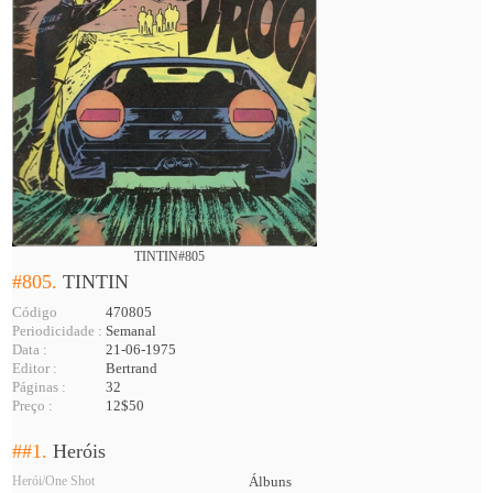
TINTIN#805
#805.
TINTIN
Código
470805
Periodicidade :
Semanal
Data :
21-06-1975
Editor :
Bertrand
Páginas :
32
Preço :
12$50
##1.
Heróis
Herói/One Shot
Álbuns