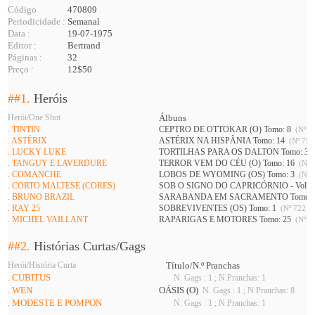
Código
470809
Periodicidade :
Semanal
Data :
19-07-1975
Editor :
Bertrand
Páginas :
32
Preço :
12$50
##1.
Heróis
Herói/One Shot
Álbuns
. TINTIN
CEPTRO DE OTTOKAR (O) Tomo: 8
(Nº 73
. ASTÉRIX
ASTÉRIX NA HISPÂNIA Tomo: 14
(Nº 752
. LUCKY LUKE
TORTILHAS PARA OS DALTON Tomo: 3
. TANGUY E LAVERDURE
TERROR VEM DO CÉU (O) Tomo: 16
(Nº 7
. COMANCHE
LOBOS DE WYOMING (OS) Tomo: 3
(Nº 7
. CORTO MALTESE (CORES)
SOB O SIGNO DO CAPRICÓRNIO - Vol 1 
. BRUNO BRAZIL
SARABANDA EM SACRAMENTO Tomo: 
. RAY 25
SOBREVIVENTES (OS) Tomo: 1
(Nº 722 A 
. MICHEL VAILLANT
RAPARIGAS E MOTORES Tomo: 25
(Nº 74
##2.
Histórias Curtas/Gags
Herói/História Curta
Título/N.º Pranchas
. CUBITUS
N. Gags : 1 ; N.Pranchas: 1
. WEN
OÁSIS (O)
N. Gags : 1 ; N.Pranchas: 8
. MODESTE E POMPON
N. Gags : 1 ; N.Pranchas: 1