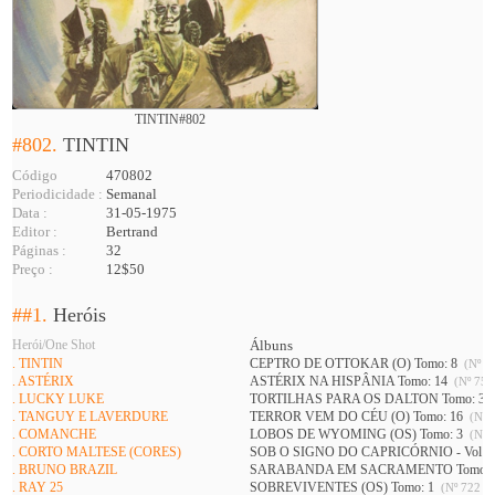
TINTIN#802
#802.
TINTIN
Código
470802
Periodicidade :
Semanal
Data :
31-05-1975
Editor :
Bertrand
Páginas :
32
Preço :
12$50
##1.
Heróis
Herói/One Shot
Álbuns
. TINTIN
CEPTRO DE OTTOKAR (O) Tomo: 8
(Nº 73
. ASTÉRIX
ASTÉRIX NA HISPÂNIA Tomo: 14
(Nº 752
. LUCKY LUKE
TORTILHAS PARA OS DALTON Tomo: 3
. TANGUY E LAVERDURE
TERROR VEM DO CÉU (O) Tomo: 16
(Nº 7
. COMANCHE
LOBOS DE WYOMING (OS) Tomo: 3
(Nº 7
. CORTO MALTESE (CORES)
SOB O SIGNO DO CAPRICÓRNIO - Vol 1 
. BRUNO BRAZIL
SARABANDA EM SACRAMENTO Tomo: 
. RAY 25
SOBREVIVENTES (OS) Tomo: 1
(Nº 722 A 