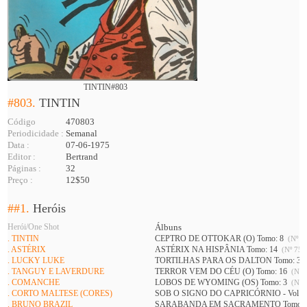
TINTIN#803
#803.
TINTIN
Código
470803
Periodicidade :
Semanal
Data :
07-06-1975
Editor :
Bertrand
Páginas :
32
Preço :
12$50
##1.
Heróis
Herói/One Shot
Álbuns
. TINTIN
CEPTRO DE OTTOKAR (O) Tomo: 8
(Nº 73
. ASTÉRIX
ASTÉRIX NA HISPÂNIA Tomo: 14
(Nº 752
. LUCKY LUKE
TORTILHAS PARA OS DALTON Tomo: 3
. TANGUY E LAVERDURE
TERROR VEM DO CÉU (O) Tomo: 16
(Nº 7
. COMANCHE
LOBOS DE WYOMING (OS) Tomo: 3
(Nº 7
. CORTO MALTESE (CORES)
SOB O SIGNO DO CAPRICÓRNIO - Vol 1 
. BRUNO BRAZIL
SARABANDA EM SACRAMENTO Tomo: 