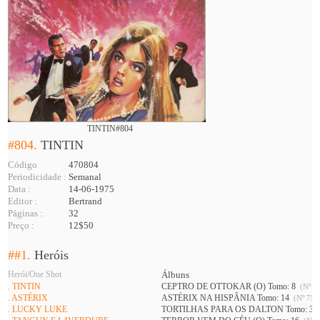
TINTIN#804
#804.
TINTIN
Código
470804
Periodicidade :
Semanal
Data :
14-06-1975
Editor :
Bertrand
Páginas :
32
Preço :
12$50
##1.
Heróis
Herói/One Shot
Álbuns
. TINTIN
CEPTRO DE OTTOKAR (O) Tomo: 8
(Nº 73
. ASTÉRIX
ASTÉRIX NA HISPÂNIA Tomo: 14
(Nº 752
. LUCKY LUKE
TORTILHAS PARA OS DALTON Tomo: 3