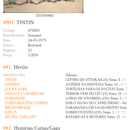
TINTIN#801
#801.
TINTIN
Código
470801
Periodicidade :
Semanal
Data :
24-05-1975
Editor :
Bertrand
Páginas :
32
Preço :
12$50
##1.
Heróis
Herói/One Shot
Álbuns
. TINTIN
CEPTRO DE OTTOKAR (O) Tomo: 8
(Nº 73
. ASTÉRIX
ASTÉRIX NA HISPÂNIA Tomo: 14
(Nº 752
. LUCKY LUKE
TORTILHAS PARA OS DALTON Tomo: 3
. TANGUY E LAVERDURE
TERROR VEM DO CÉU (O) Tomo: 16
(Nº 7
. COMANCHE
LOBOS DE WYOMING (OS) Tomo: 3
(Nº 7
. CORTO MALTESE (CORES)
SOB O SIGNO DO CAPRICÓRNIO - Vol 1 
. BRUNO BRAZIL
SARABANDA EM SACRAMENTO Tomo: 
. RAY 25
SOBREVIVENTES (OS) Tomo: 1
(Nº 722 A 
. MICHEL VAILLANT
RAPARIGAS E MOTORES Tomo: 25
(Nº 74
##2.
Histórias Curtas/Gags