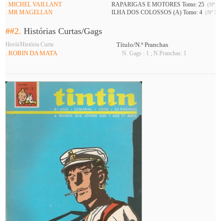
. MICHEL VAILLANT
RAPARIGAS E MOTORES Tomo: 25
(Nº 74
. MR MAGELLAN
ILHA DOS COLOSSOS (A) Tomo: 4
(Nº 744
##2.
Histórias Curtas/Gags
Herói/História Curta
Título/N.º Pranchas
. ROBIN DA MATA
N. Gags : 1 ; N.Pranchas: 1