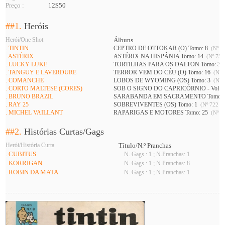
Preço :
12$50
##1.
Heróis
Herói/One Shot
Álbuns
. TINTIN
CEPTRO DE OTTOKAR (O) Tomo: 8
(Nº 73
. ASTÉRIX
ASTÉRIX NA HISPÂNIA Tomo: 14
(Nº 752
. LUCKY LUKE
TORTILHAS PARA OS DALTON Tomo: 3
. TANGUY E LAVERDURE
TERROR VEM DO CÉU (O) Tomo: 16
(Nº 7
. COMANCHE
LOBOS DE WYOMING (OS) Tomo: 3
(Nº 7
. CORTO MALTESE (CORES)
SOB O SIGNO DO CAPRICÓRNIO - Vol 1 
. BRUNO BRAZIL
SARABANDA EM SACRAMENTO Tomo: 
. RAY 25
SOBREVIVENTES (OS) Tomo: 1
(Nº 722 A 
. MICHEL VAILLANT
RAPARIGAS E MOTORES Tomo: 25
(Nº 74
##2.
Histórias Curtas/Gags
Herói/História Curta
Título/N.º Pranchas
. CUBITUS
N. Gags : 1 ; N.Pranchas: 1
. KORRIGAN
N. Gags : 1 ; N.Pranchas: 8
. ROBIN DA MATA
N. Gags : 1 ; N.Pranchas: 1