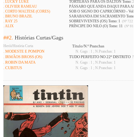
. LUCKY LUKE
TORTILHAS PARA OS DALTON Tomo: 3
. OLIVIER RAMEAU
PÁSSARO QUE ANDA DAQUI PARA ALI (
. CORTO MALTESE (CORES)
SOB O SIGNO DO CAPRICÓRNIO - Vol 1 
. BRUNO BRAZIL
SARABANDA EM SACRAMENTO Tomo: 
. RAY 25
SOBREVIVENTES (OS) Tomo: 1
(Nº 722 A 
. ALIX
PRÍNCIPE DO NILO (O) Tomo: 11
(Nº 813 
##2.
Histórias Curtas/Gags
Herói/História Curta
Título/N.º Pranchas
. MODESTE E POMPON
N. Gags : 1 ; N.Pranchas: 1
. IRMÃOS BROSS (OS)
TUDO PERFEITO NO 22º DISTRITO
N. 
. ROBIN DA MATA
N. Gags : 1 ; N.Pranchas: 1
. CUBITUS
N. Gags : 1 ; N.Pranchas: 1