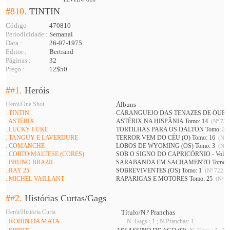
#810.
TINTIN
Código
470810
Periodicidade :
Semanal
Data :
26-07-1975
Editor :
Bertrand
Páginas :
32
Preço :
12$50
##1.
Heróis
Herói/One Shot
Álbuns
. TINTIN
CARANGUEJO DAS TENAZES DE OURO (
. ASTÉRIX
ASTÉRIX NA HISPÂNIA Tomo: 14
(Nº 752
. LUCKY LUKE
TORTILHAS PARA OS DALTON Tomo: 3
. TANGUY E LAVERDURE
TERROR VEM DO CÉU (O) Tomo: 16
(Nº 7
. COMANCHE
LOBOS DE WYOMING (OS) Tomo: 3
(Nº 7
. CORTO MALTESE (CORES)
SOB O SIGNO DO CAPRICÓRNIO - Vol 1 
. BRUNO BRAZIL
SARABANDA EM SACRAMENTO Tomo: 
. RAY 25
SOBREVIVENTES (OS) Tomo: 1
(Nº 722 A 
. MICHEL VAILLANT
RAPARIGAS E MOTORES Tomo: 25
(Nº 74
##2.
Histórias Curtas/Gags
Herói/História Curta
Título/N.º Pranchas
. ROBIN DA MATA
N. Gags : 1 ; N.Pranchas: 1