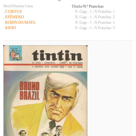
Herói/História Curta
Título/N.º Pranchas
. CUBITUS
N. Gags : 1 ; N.Pranchas: 1
. EFÉMERO
N. Gags : 1 ; N.Pranchas: 2
. ROBIN DA MATA
N. Gags : 1 ; N.Pranchas: 1
. RIFIFI
N. Gags : 1 ; N.Pranchas: 5