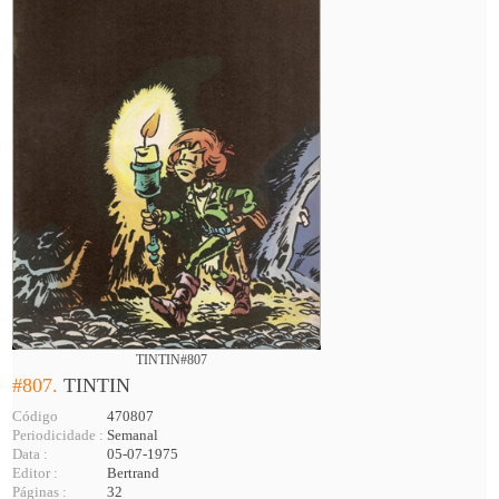
TINTIN#807
#807.
TINTIN
Código
470807
Periodicidade :
Semanal
Data :
05-07-1975
Editor :
Bertrand
Páginas :
32