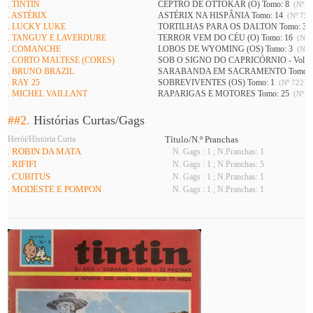
. TINTIN
CEPTRO DE OTTOKAR (O) Tomo: 8
(Nº 73
. ASTÉRIX
ASTÉRIX NA HISPÂNIA Tomo: 14
(Nº 752
. LUCKY LUKE
TORTILHAS PARA OS DALTON Tomo: 3
. TANGUY E LAVERDURE
TERROR VEM DO CÉU (O) Tomo: 16
(Nº 7
. COMANCHE
LOBOS DE WYOMING (OS) Tomo: 3
(Nº 7
. CORTO MALTESE (CORES)
SOB O SIGNO DO CAPRICÓRNIO - Vol 1 
. BRUNO BRAZIL
SARABANDA EM SACRAMENTO Tomo: 
. RAY 25
SOBREVIVENTES (OS) Tomo: 1
(Nº 722 A 
. MICHEL VAILLANT
RAPARIGAS E MOTORES Tomo: 25
(Nº 74
##2.
Histórias Curtas/Gags
Herói/História Curta
Título/N.º Pranchas
. ROBIN DA MATA
N. Gags : 1 ; N.Pranchas: 1
. RIFIFI
N. Gags : 1 ; N.Pranchas: 5
. CUBITUS
N. Gags : 1 ; N.Pranchas: 1
. MODESTE E POMPON
N. Gags : 1 ; N.Pranchas: 1