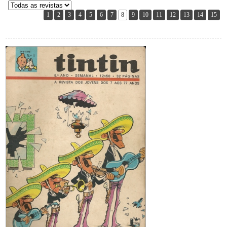
1
2
3
4
5
6
7
8
9
10
11
12
13
14
15