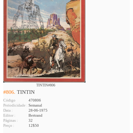
TINTIN#806
#806.
TINTIN
Código
470806
Periodicidade :
Semanal
Data :
28-06-1975
Editor :
Bertrand
Páginas :
32
Preço :
12$50