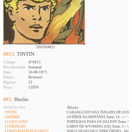
TINTIN#813
#813.
TINTIN
Código
470813
Periodicidade :
Semanal
Data :
16-08-1975
Editor :
Bertrand
Páginas :
32
Preço :
12$50
##1.
Heróis
Herói/One Shot
Álbuns
. TINTIN
CARANGUEJO DAS TENAZES DE OURO (
. ASTÉRIX
ASTÉRIX NA HISPÂNIA Tomo: 14
(Nº 752
. LUCKY LUKE
TORTILHAS PARA OS DALTON Tomo: 3
. COMANCHE
LOBOS DE WYOMING (OS) Tomo: 3
(Nº 7
. CORTO MALTESE (CORES)
SOB O SIGNO DO CAPRICÓRNIO - Vol 1 