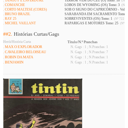
. TANGUY E LAVERDURE
TERROR VEM DO CÉU (O) Tomo: 16
(Nº 7
. COMANCHE
LOBOS DE WYOMING (OS) Tomo: 3
(Nº 7
. CORTO MALTESE (CORES)
SOB O SIGNO DO CAPRICÓRNIO - Vol 1 
. BRUNO BRAZIL
SARABANDA EM SACRAMENTO Tomo: 
. RAY 25
SOBREVIVENTES (OS) Tomo: 1
(Nº 722 A 
. MICHEL VAILLANT
RAPARIGAS E MOTORES Tomo: 25
(Nº 74
##2.
Histórias Curtas/Gags
Herói/História Curta
Título/N.º Pranchas
. MAX O EXPLORADOR
N. Gags : 1 ; N.Pranchas: 1
. CAVALEIRO BELOISEAU
N. Gags : 1 ; N.Pranchas: 7
. ROBIN DA MATA
N. Gags : 1 ; N.Pranchas: 1
. BENJAMIN
N. Gags : 1 ; N.Pranchas: 1