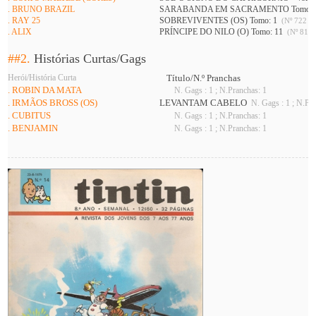
. BRUNO BRAZIL
SARABANDA EM SACRAMENTO Tomo: 
. RAY 25
SOBREVIVENTES (OS) Tomo: 1
(Nº 722 A 
. ALIX
PRÍNCIPE DO NILO (O) Tomo: 11
(Nº 813 
##2.
Histórias Curtas/Gags
Herói/História Curta
Título/N.º Pranchas
. ROBIN DA MATA
N. Gags : 1 ; N.Pranchas: 1
. IRMÃOS BROSS (OS)
LEVANTAM CABELO
N. Gags : 1 ; N.Pra
. CUBITUS
N. Gags : 1 ; N.Pranchas: 1
. BENJAMIN
N. Gags : 1 ; N.Pranchas: 1