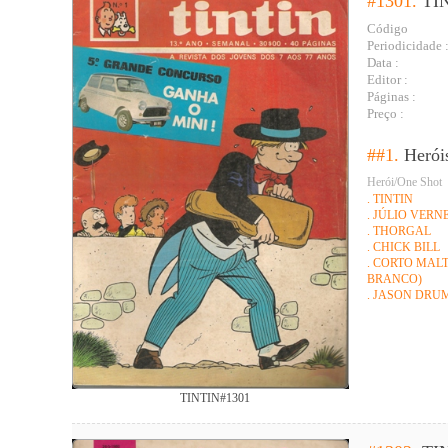
#1301.
TI
Código
Periodicidade 
Data :
Editor :
Páginas :
Preço :
##1.
Herói
Herói/One Shot
. TINTIN
. JÚLIO VERNE 
. THORGAL
. CHICK BILL
. CORTO MALT
BRANCO)
. JASON DRU
TINTIN#1301