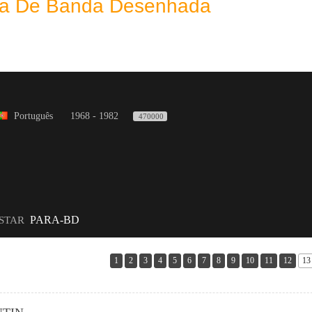
eca De Banda Desenhada
Português
1968 - 1982
470000
PARA-BD
ISTAR
1
2
3
4
5
6
7
8
9
10
11
12
13