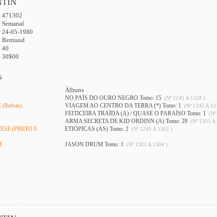
NTIN
471302
:
Semanal
24-05-1980
Bertrand
40
30$00
s
Álbuns
NO PAÍS DO OURO NEGRO Tomo: 15
(Nº 1245 A 1328 )
(Relvas)
VIAGEM AO CENTRO DA TERRA (*) Tomo: 1
(Nº 1245 A 13
FEITICEIRA TRAÍDA (A) / QUASE O PARAÍSO Tomo: 1
(Nº
ARMA SECRETA DE KID ORDINN (A) Tomo: 29
(Nº 1301 A 
ESE (PRETO E
ETIÓPICAS (AS) Tomo: 2
(Nº 1245 A 1302 )
M
JASON DRUM Tomo: 1
(Nº 1301 A 1304 )