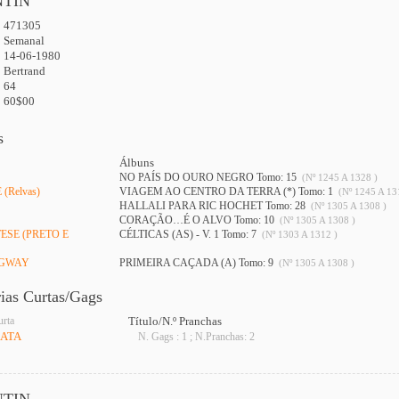
NTIN
471305
:
Semanal
14-06-1980
Bertrand
64
60$00
s
Álbuns
NO PAÍS DO OURO NEGRO Tomo: 15
(Nº 1245 A 1328 )
(Relvas)
VIAGEM AO CENTRO DA TERRA (*) Tomo: 1
(Nº 1245 A 13
HALLALI PARA RIC HOCHET Tomo: 28
(Nº 1305 A 1308 )
CORAÇÃO…É O ALVO Tomo: 10
(Nº 1305 A 1308 )
ESE (PRETO E
CÉLTICAS (AS) - V. 1 Tomo: 7
(Nº 1303 A 1312 )
NGWAY
PRIMEIRA CAÇADA (A) Tomo: 9
(Nº 1305 A 1308 )
rias Curtas/Gags
urta
Título/N.º Pranchas
MATA
N. Gags : 1 ; N.Pranchas: 2
NTIN