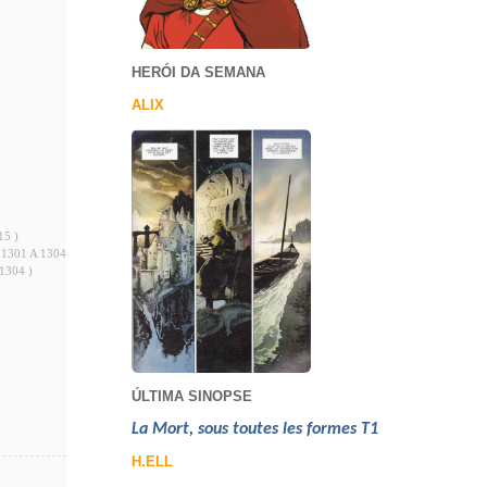
HERÓI DA SEMANA
ALIX
15 )
 1301 A 1304 )
1304 )
ÚLTIMA SINOPSE
La Mort, sous toutes les formes T1
H.ELL