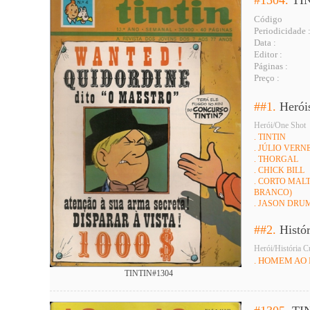
#1304.
TI
Código
Periodicidade 
Data :
Editor :
Páginas :
Preço :
##1.
Herói
Herói/One Shot
. TINTIN
. JÚLIO VERNE 
. THORGAL
. CHICK BILL
. CORTO MALT
BRANCO)
. JASON DRU
##2.
Histó
Herói/História C
. HOMEM AO
TINTIN#1304