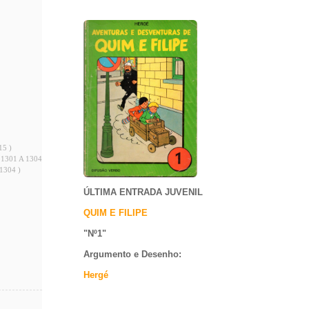
15 )
 1301 A 1304 )
1304 )
ÚLTIMA ENTRADA JUVENIL
QUIM E FILIPE
"Nº1
"
Argumento e
Desenho:
Hergé