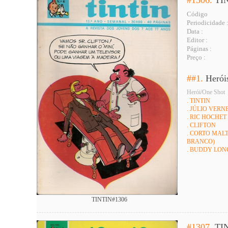
Código
Periodicidade 
Data :
Editor :
Páginas :
Preço :
##1.
Herói
Herói/One Shot
. TINTIN
. JÚLIO VERNE 
. RIC HOCHET
. CLIFTON
. CORTO MALT
BRANCO)
. BUDDY LO
TINTIN#1306
#1307.
TI