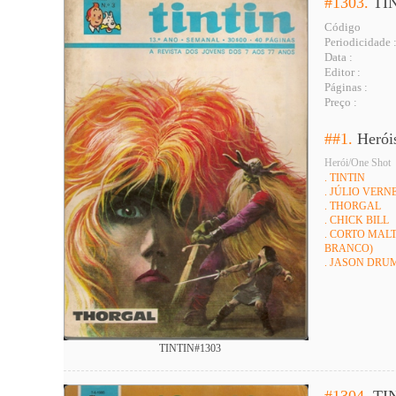
#1303.
TI
Código
Periodicidade 
Data :
Editor :
Páginas :
Preço :
##1.
Herói
Herói/One Shot
. TINTIN
. JÚLIO VERNE 
. THORGAL
. CHICK BILL
. CORTO MALT
BRANCO)
. JASON DRU
TINTIN#1303