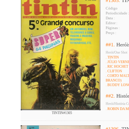
#1305.
TI
Código
Periodicidade 
Data :
Editor :
Páginas :
Preço :
##1.
Herói
Herói/One Shot
. TINTIN
. JÚLIO VERNE 
. RIC HOCHET
. CLIFTON
. CORTO MALT
BRANCO)
. BUDDY LO
##2.
Histó
Herói/História C
. ROBIN DA 
TINTIN#1305
#1306.
TI