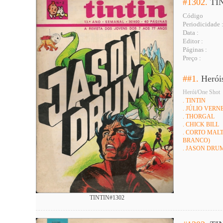
#1302.
TI
Código
Periodicidade 
Data :
Editor :
Páginas :
Preço :
##1.
Herói
Herói/One Shot
. TINTIN
. JÚLIO VERNE 
. THORGAL
. CHICK BILL
. CORTO MALT
BRANCO)
. JASON DRU
TINTIN#1302