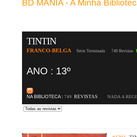
BD MANIA - A Minha Bibliot
TINTIN
FRANCO-BELGA
Série Terminada
749 Revistas
ANO : 13º
NA BIBLIOTECA :
REVISTAS
749
NADA A REG