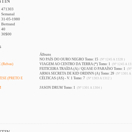
NTIN
471303
:
Semanal
31-05-1980
Bertrand
40
30$00
s
Álbuns
NO PAÍS DO OURO NEGRO Tomo: 15
(Nº 1245 A 1328 )
(Relvas)
VIAGEM AO CENTRO DA TERRA (*) Tomo: 1
(Nº 1245 A 13
FEITICEIRA TRAÍDA (A) / QUASE O PARAÍSO Tomo: 1
(Nº
ARMA SECRETA DE KID ORDINN (A) Tomo: 29
(Nº 1301 A 
ESE (PRETO E
CÉLTICAS (AS) - V. 1 Tomo: 7
(Nº 1303 A 1312 )
M
JASON DRUM Tomo: 1
(Nº 1301 A 1304 )