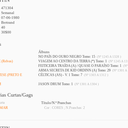
NTIN
471304
:
Semanal
07-06-1980
Bertrand
40
30$00
s
Álbuns
NO PAÍS DO OURO NEGRO Tomo: 15
(Nº 1245 A 1328 )
(Relvas)
VIAGEM AO CENTRO DA TERRA (*) Tomo: 1
(Nº 1245 A 13
FEITICEIRA TRAÍDA (A) / QUASE O PARAÍSO Tomo: 1
(Nº
ARMA SECRETA DE KID ORDINN (A) Tomo: 29
(Nº 1301 A 
ESE (PRETO E
CÉLTICAS (AS) - V. 1 Tomo: 7
(Nº 1303 A 1312 )
M
JASON DRUM Tomo: 1
(Nº 1301 A 1304 )
rias Curtas/Gags
urta
Título/N.º Pranchas
 MAR
Cor : CORES ; N.Pranchas: 2