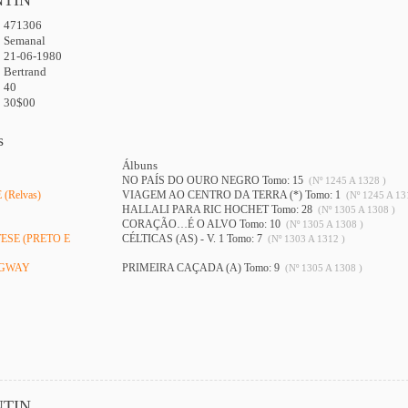
471306
:
Semanal
21-06-1980
Bertrand
40
30$00
s
Álbuns
NO PAÍS DO OURO NEGRO Tomo: 15
(Nº 1245 A 1328 )
(Relvas)
VIAGEM AO CENTRO DA TERRA (*) Tomo: 1
(Nº 1245 A 13
HALLALI PARA RIC HOCHET Tomo: 28
(Nº 1305 A 1308 )
CORAÇÃO…É O ALVO Tomo: 10
(Nº 1305 A 1308 )
ESE (PRETO E
CÉLTICAS (AS) - V. 1 Tomo: 7
(Nº 1303 A 1312 )
NGWAY
PRIMEIRA CAÇADA (A) Tomo: 9
(Nº 1305 A 1308 )
NTIN