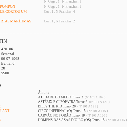
N. Gags : 1 ; N.Pranchas: 1
E POMPON
N. Gags : 1 ; N.Pranchas: 1
QUE CORTOU UM
Cor : 1 ; N.Pranchas: 4
ERTAS MARÍTIMAS
Cor : 1 ; N.Pranchas: 2
TIN
470106
:
Semanal
06-07-1968
Bertrand
28
5$00
s
Álbuns
A CIDADE DO MEDO Tomo: 2
(Nº 101 A 107 )
ASTÉRIX E CLEÓPATRA Tomo: 6
(Nº 101 A 121 )
E
BILLY THE KID Tomo: 20
(Nº 101 A 121 )
LLANT
CIRCO INFERNAL (O) Tomo: 15
(Nº 101 A 116 )
CARVÃO NO PORÃO Tomo: 19
(Nº 101 A 126 )
R
HOMENS DAS ASAS D’OIRO (OS) Tomo: 15
(Nº 101 A 115 )