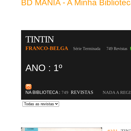
BD MANIA - A Minha Bibliot
TINTIN
FRANCO-BELGA
Série Terminada
749 Revistas
ANO : 1º
NA BIBLIOTECA :
REVISTAS
749
NADA A REG