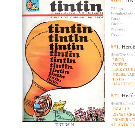
#101.
TIN
Código
Periodicidade 
Data :
Editor :
Páginas :
Preço :
##1.
Herói
Herói/One Shot
. RINGO
. ASTÉRIX
. LUCKY LUK
. MICHEL VAI
. TINTIN
. DAN COOPE
##2.
Histó
Herói/História C
. SKBLLLZ
. DISNEY CR
. PRIMEIRA 
ATLÂNTICO 
TINTIN#101