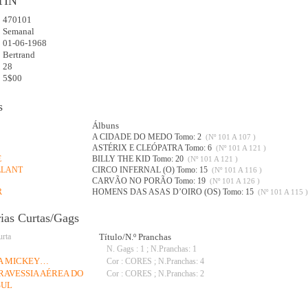
TIN
470101
:
Semanal
01-06-1968
Bertrand
28
5$00
s
Álbuns
A CIDADE DO MEDO Tomo: 2
(Nº 101 A 107 )
ASTÉRIX E CLEÓPATRA Tomo: 6
(Nº 101 A 121 )
E
BILLY THE KID Tomo: 20
(Nº 101 A 121 )
LLANT
CIRCO INFERNAL (O) Tomo: 15
(Nº 101 A 116 )
CARVÃO NO PORÃO Tomo: 19
(Nº 101 A 126 )
R
HOMENS DAS ASAS D’OIRO (OS) Tomo: 15
(Nº 101 A 115 )
rias Curtas/Gags
urta
Título/N.º Pranchas
N. Gags : 1 ; N.Pranchas: 1
IA MICKEY…
Cor : CORES ; N.Pranchas: 4
TRAVESSIA AÉREA DO
Cor : CORES ; N.Pranchas: 2
SUL