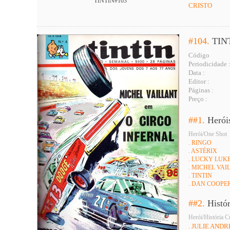
TINTIN#103
CRISTO
#104.
TIN
Código
Periodicidade 
Data :
Editor :
Páginas :
Preço :
##1.
Herói
Herói/One Shot
. RINGO
. ASTÉRIX
. LUCKY LUK
. MICHEL VAI
. TINTIN
. DAN COOPE
##2.
Histó
Herói/História C
. JULIE AND