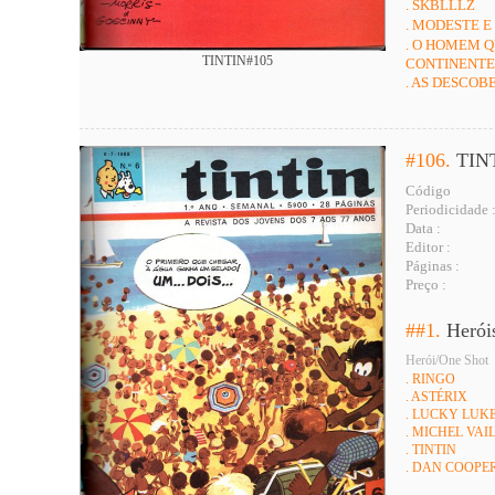
. SKBLLLZ
. MODESTE 
. O HOMEM 
TINTIN#105
CONTINENTE
. AS DESCOB
#106.
TIN
Código
Periodicidade 
Data :
Editor :
Páginas :
Preço :
##1.
Herói
Herói/One Shot
. RINGO
. ASTÉRIX
. LUCKY LUK
. MICHEL VAI
. TINTIN
. DAN COOPE