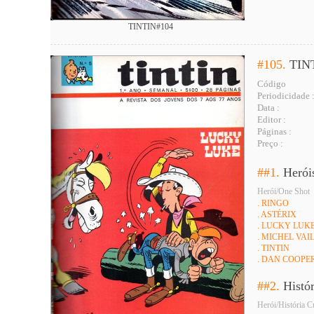
TINTIN#104
#105.
TIN
Código
Periodicidade 
Data :
Editor :
Páginas :
Preço :
##1.
Herói
Herói/One Shot
. RINGO
. ASTÉRIX
. LUCKY LUK
. MICHEL VAI
. TINTIN
. DAN COOPE
##2.
Histó
Herói/História C