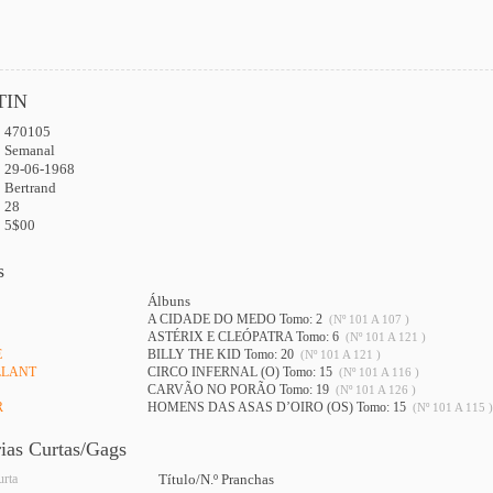
TIN
470105
:
Semanal
29-06-1968
Bertrand
28
5$00
s
Álbuns
A CIDADE DO MEDO Tomo: 2
(Nº 101 A 107 )
ASTÉRIX E CLEÓPATRA Tomo: 6
(Nº 101 A 121 )
E
BILLY THE KID Tomo: 20
(Nº 101 A 121 )
LLANT
CIRCO INFERNAL (O) Tomo: 15
(Nº 101 A 116 )
CARVÃO NO PORÃO Tomo: 19
(Nº 101 A 126 )
R
HOMENS DAS ASAS D’OIRO (OS) Tomo: 15
(Nº 101 A 115 )
rias Curtas/Gags
urta
Título/N.º Pranchas