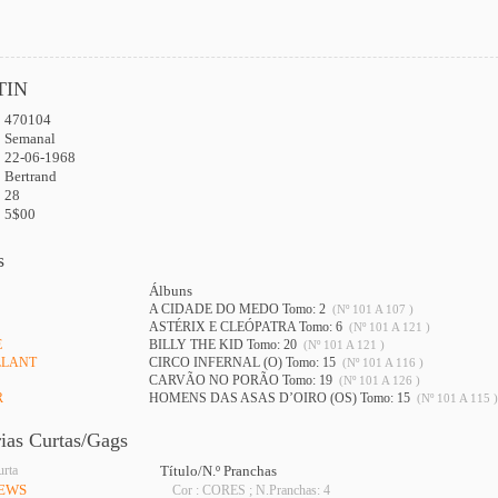
TIN
470104
:
Semanal
22-06-1968
Bertrand
28
5$00
s
Álbuns
A CIDADE DO MEDO Tomo: 2
(Nº 101 A 107 )
ASTÉRIX E CLEÓPATRA Tomo: 6
(Nº 101 A 121 )
E
BILLY THE KID Tomo: 20
(Nº 101 A 121 )
LLANT
CIRCO INFERNAL (O) Tomo: 15
(Nº 101 A 116 )
CARVÃO NO PORÃO Tomo: 19
(Nº 101 A 126 )
R
HOMENS DAS ASAS D’OIRO (OS) Tomo: 15
(Nº 101 A 115 )
rias Curtas/Gags
urta
Título/N.º Pranchas
REWS
Cor : CORES ; N.Pranchas: 4