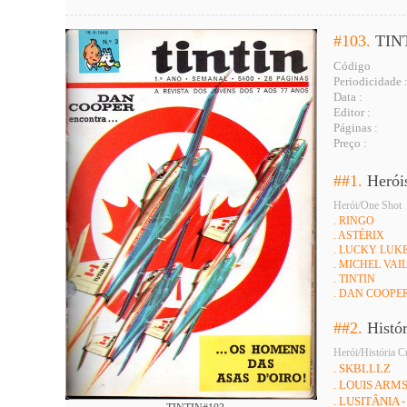
#103.
TIN
Código
Periodicidade 
Data :
Editor :
Páginas :
Preço :
##1.
Herói
Herói/One Shot
. RINGO
. ASTÉRIX
. LUCKY LUK
. MICHEL VAI
. TINTIN
. DAN COOPE
##2.
Histó
Herói/História C
. SKBLLLZ
. LOUIS AR
. LUSITÂNIA 