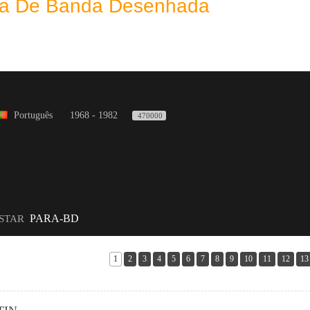
eca De Banda Desenhada
Português
1968 - 1982
470000
PARA-BD
ISTAR
1
2
3
4
5
6
7
8
9
10
11
12
13