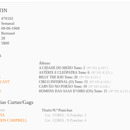
TIN
470102
:
Semanal
08-06-1968
Bertrand
28
5$00
s
Álbuns
A CIDADE DO MEDO Tomo: 2
(Nº 101 A 107 )
ASTÉRIX E CLEÓPATRA Tomo: 6
(Nº 101 A 121 )
E
BILLY THE KID Tomo: 20
(Nº 101 A 121 )
LLANT
CIRCO INFERNAL (O) Tomo: 15
(Nº 101 A 116 )
CARVÃO NO PORÃO Tomo: 19
(Nº 101 A 126 )
R
HOMENS DAS ASAS D’OIRO (OS) Tomo: 15
(Nº 101 A 115 )
rias Curtas/Gags
urta
Título/N.º Pranchas
OTA
Cor : CORES ; N.Pranchas: 3
A DOS CAMPBELL
Cor : CORES ; N.Pranchas: 4