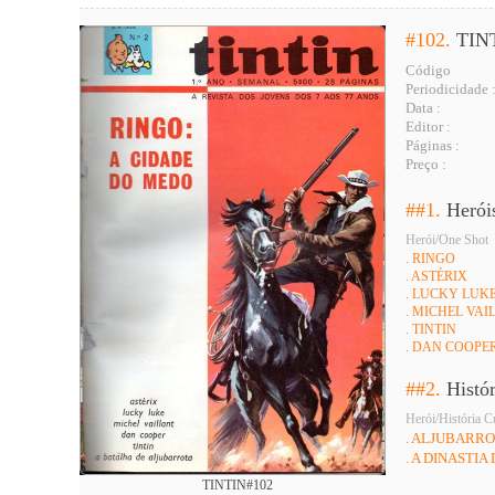
#102.
TIN
Código
Periodicidade 
Data :
Editor :
Páginas :
Preço :
##1.
Herói
Herói/One Shot
. RINGO
. ASTÉRIX
. LUCKY LUK
. MICHEL VAI
. TINTIN
. DAN COOPE
##2.
Histó
Herói/História C
. ALJUBARR
. A DINASTI
TINTIN#102