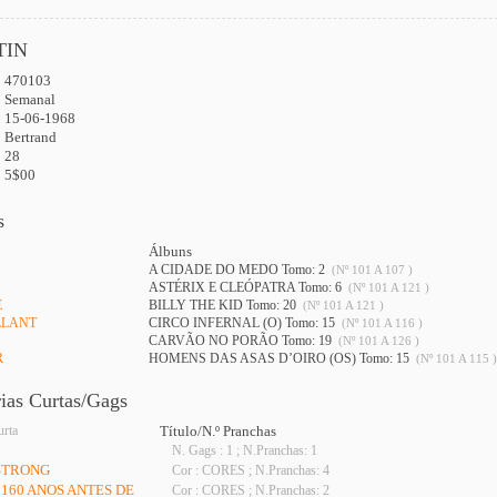
TIN
470103
:
Semanal
15-06-1968
Bertrand
28
5$00
s
Álbuns
A CIDADE DO MEDO Tomo: 2
(Nº 101 A 107 )
ASTÉRIX E CLEÓPATRA Tomo: 6
(Nº 101 A 121 )
E
BILLY THE KID Tomo: 20
(Nº 101 A 121 )
LLANT
CIRCO INFERNAL (O) Tomo: 15
(Nº 101 A 116 )
CARVÃO NO PORÃO Tomo: 19
(Nº 101 A 126 )
R
HOMENS DAS ASAS D’OIRO (OS) Tomo: 15
(Nº 101 A 115 )
rias Curtas/Gags
urta
Título/N.º Pranchas
N. Gags : 1 ; N.Pranchas: 1
MSTRONG
Cor : CORES ; N.Pranchas: 4
- 160 ANOS ANTES DE
Cor : CORES ; N.Pranchas: 2