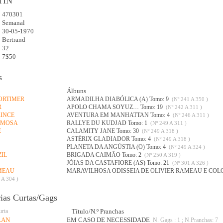
TIN
470301
:
Semanal
30-05-1970
Bertrand
32
7$50
s
Álbuns
MORTIMER
ARMADILHA DIABÓLICA (A) Tomo: 9
(Nº 241 A 350 )
R
APOLO CHAMA SOYUZ… Tomo: 19
(Nº 242 A 311 )
RINCE
AVENTURA EM MANHATTAN Tomo: 4
(Nº 246 A 311 )
MIMOSA
RALLYE DU KUDJAD Tomo: 1
(Nº 249 A 311 )
E
CALAMITY JANE Tomo: 30
(Nº 249 A 318 )
ASTÉRIX GLADIADOR Tomo: 4
(Nº 249 A 318 )
PLANETA DA ANGÚSTIA (O) Tomo: 4
(Nº 249 A 324 )
ZIL
BRIGADA CAIMÃO Tomo: 2
(Nº 250 A 319 )
JÓIAS DA CASTAFIORE (AS) Tomo: 21
(Nº 301 A 326 )
AMEAU
MARAVILHOSA ODISSEIA DE OLIVIER RAMEAU E COL
 A 304 )
rias Curtas/Gags
urta
Título/N.º Pranchas
LAN
EM CASO DE NECESSIDADE
N. Gags : 1 ; N.Pranchas: 7