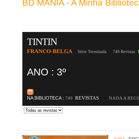
BD MANIA - A Minha Bibliot
TINTIN
FRANCO-BELGA
Série Terminada
749 Revistas
ANO : 3º
NA BIBLIOTECA :
REVISTAS
749
NADA A REG