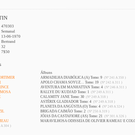
TIN
470303
:
Semanal
13-06-1970
Bertrand
32
7$50
s
Álbuns
MORTIMER
ARMADILHA DIABÓLICA (A) Tomo: 9
(Nº 241 A 350 )
R
APOLO CHAMA SOYUZ… Tomo: 19
(Nº 242 A 311 )
RINCE
AVENTURA EM MANHATTAN Tomo: 4
(Nº 246 A 311 )
MIMOSA
RALLYE DU KUDJAD Tomo: 1
(Nº 249 A 311 )
E
CALAMITY JANE Tomo: 30
(Nº 249 A 318 )
ASTÉRIX GLADIADOR Tomo: 4
(Nº 249 A 318 )
PLANETA DA ANGÚSTIA (O) Tomo: 4
(Nº 249 A 324 )
ZIL
BRIGADA CAIMÃO Tomo: 2
(Nº 250 A 319 )
JÓIAS DA CASTAFIORE (AS) Tomo: 21
(Nº 301 A 326 )
AMEAU
MARAVILHOSA ODISSEIA DE OLIVIER RAMEAU E COL
 A 304 )