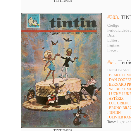
TINTIN#302
#303.
TIN
Código
Periodicidade 
Data :
Editor :
Páginas :
Preço :
##1.
Herói
Herói/One Shot
. BLAKE ET 
. DAN COOPE
. BERNARD P
. WILBUR E 
. LUCKY LUK
. ASTÉRIX
. LUC ORIENT
. BRUNO BRA
. TINTIN
. OLIVIER R
Tomo: 1
(Nº 237
TINTIN#303