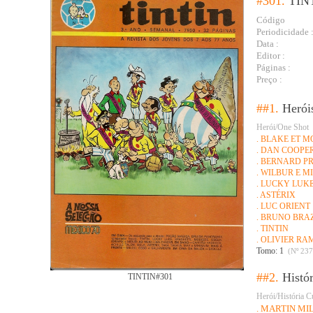
#301.
TIN
Código
Periodicidade 
Data :
Editor :
Páginas :
Preço :
##1.
Herói
Herói/One Shot
. BLAKE ET 
. DAN COOPE
. BERNARD P
. WILBUR E 
. LUCKY LUK
. ASTÉRIX
. LUC ORIENT
. BRUNO BRA
. TINTIN
. OLIVIER R
Tomo: 1
(Nº 237
##2.
Histó
TINTIN#301
Herói/História C
. MARTIN MI