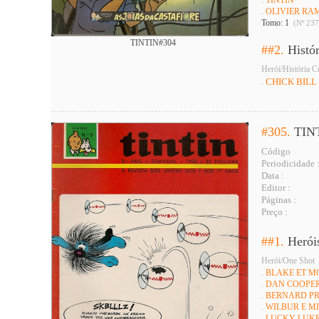
. TINTIN
. OLIVIER R
Tomo: 1
(Nº 237
TINTIN#304
##2.
Histó
Herói/História C
. CHICK BILL
#305.
TIN
Código
Periodicidade 
Data :
Editor :
Páginas :
Preço :
##1.
Herói
Herói/One Shot
. BLAKE ET 
. DAN COOPE
. BERNARD P
. WILBUR E 
. LUCKY LUK