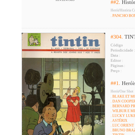
##2.
Histó
Herói/História C
. PANCHO B
#304.
TIN
Código
Periodicidade 
Data :
Editor :
Páginas :
Preço :
##1.
Herói
Herói/One Shot
. BLAKE ET 
. DAN COOPE
. BERNARD P
. WILBUR E 
. LUCKY LUK
. ASTÉRIX
. LUC ORIENT
. BRUNO BRA