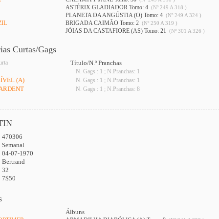
ASTÉRIX GLADIADOR Tomo: 4
(Nº 249 A 318 )
PLANETA DA ANGÚSTIA (O) Tomo: 4
(Nº 249 A 324 )
ZIL
BRIGADA CAIMÃO Tomo: 2
(Nº 250 A 319 )
JÓIAS DA CASTAFIORE (AS) Tomo: 21
(Nº 301 A 326 )
rias Curtas/Gags
urta
Título/N.º Pranchas
N. Gags : 1 ; N.Pranchas: 1
ÍVEL (A)
N. Gags : 1 ; N.Pranchas: 1
 ARDENT
N. Gags : 1 ; N.Pranchas: 8
TIN
470306
:
Semanal
04-07-1970
Bertrand
32
7$50
s
Álbuns