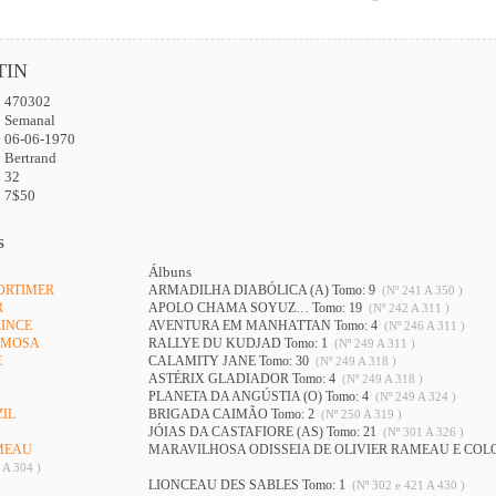
TIN
470302
:
Semanal
06-06-1970
Bertrand
32
7$50
s
Álbuns
MORTIMER
ARMADILHA DIABÓLICA (A) Tomo: 9
(Nº 241 A 350 )
R
APOLO CHAMA SOYUZ… Tomo: 19
(Nº 242 A 311 )
RINCE
AVENTURA EM MANHATTAN Tomo: 4
(Nº 246 A 311 )
MIMOSA
RALLYE DU KUDJAD Tomo: 1
(Nº 249 A 311 )
E
CALAMITY JANE Tomo: 30
(Nº 249 A 318 )
ASTÉRIX GLADIADOR Tomo: 4
(Nº 249 A 318 )
PLANETA DA ANGÚSTIA (O) Tomo: 4
(Nº 249 A 324 )
ZIL
BRIGADA CAIMÃO Tomo: 2
(Nº 250 A 319 )
JÓIAS DA CASTAFIORE (AS) Tomo: 21
(Nº 301 A 326 )
AMEAU
MARAVILHOSA ODISSEIA DE OLIVIER RAMEAU E COL
 A 304 )
LIONCEAU DES SABLES Tomo: 1
(Nº 302 e 421 A 430 )