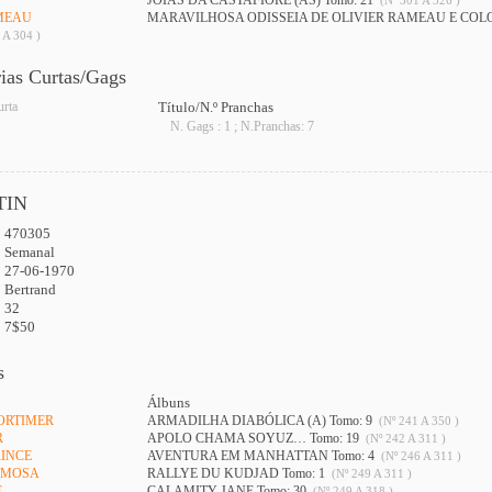
JÓIAS DA CASTAFIORE (AS) Tomo: 21
(Nº 301 A 326 )
AMEAU
MARAVILHOSA ODISSEIA DE OLIVIER RAMEAU E COL
 A 304 )
rias Curtas/Gags
urta
Título/N.º Pranchas
N. Gags : 1 ; N.Pranchas: 7
TIN
470305
:
Semanal
27-06-1970
Bertrand
32
7$50
s
Álbuns
MORTIMER
ARMADILHA DIABÓLICA (A) Tomo: 9
(Nº 241 A 350 )
R
APOLO CHAMA SOYUZ… Tomo: 19
(Nº 242 A 311 )
RINCE
AVENTURA EM MANHATTAN Tomo: 4
(Nº 246 A 311 )
MIMOSA
RALLYE DU KUDJAD Tomo: 1
(Nº 249 A 311 )
E
CALAMITY JANE Tomo: 30
(Nº 249 A 318 )