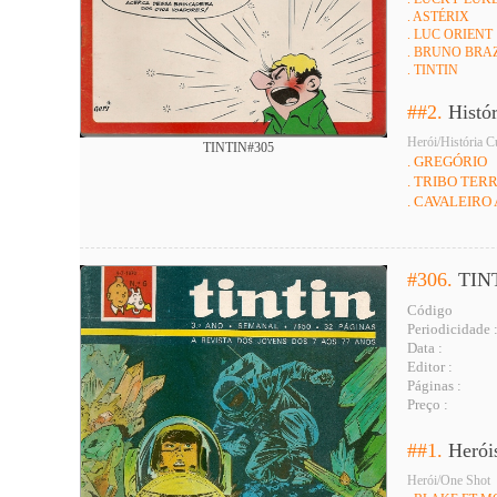
. ASTÉRIX
. LUC ORIENT
. BRUNO BRA
. TINTIN
##2.
Histó
Herói/História C
TINTIN#305
. GREGÓRIO
. TRIBO TERR
. CAVALEIRO
#306.
TIN
Código
Periodicidade 
Data :
Editor :
Páginas :
Preço :
##1.
Herói
Herói/One Shot