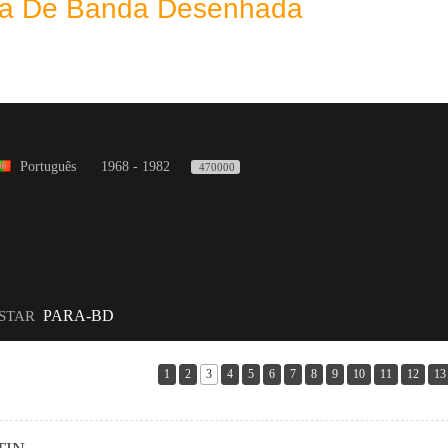
eca De Banda Desenhada
Português
1968 - 1982
470000
PARA-BD
ISTAR
1
2
3
4
5
6
7
8
9
10
11
12
13