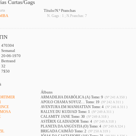
rias Curtas/Gags
urta
Título/N.º Pranchas
OMBA
N. Gags : 1 ; N.Pranchas: 7
TIN
470304
:
Semanal
20-06-1970
Bertrand
32
7$50
s
Álbuns
MORTIMER
ARMADILHA DIABÓLICA (A) Tomo: 9
(Nº 241 A 350 )
R
APOLO CHAMA SOYUZ… Tomo: 19
(Nº 242 A 311 )
RINCE
AVENTURA EM MANHATTAN Tomo: 4
(Nº 246 A 311 )
MIMOSA
RALLYE DU KUDJAD Tomo: 1
(Nº 249 A 311 )
E
CALAMITY JANE Tomo: 30
(Nº 249 A 318 )
ASTÉRIX GLADIADOR Tomo: 4
(Nº 249 A 318 )
PLANETA DA ANGÚSTIA (O) Tomo: 4
(Nº 249 A 324 )
ZIL
BRIGADA CAIMÃO Tomo: 2
(Nº 250 A 319 )