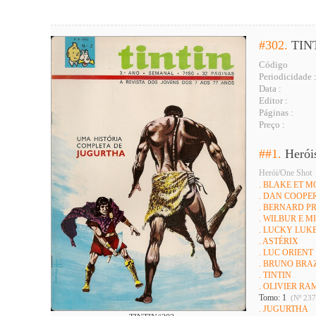
#302.
TIN
Código
Periodicidade 
Data :
Editor :
Páginas :
Preço :
##1.
Herói
Herói/One Shot
. BLAKE ET 
. DAN COOPE
. BERNARD P
. WILBUR E 
. LUCKY LUK
. ASTÉRIX
. LUC ORIENT
. BRUNO BRA
. TINTIN
. OLIVIER R
Tomo: 1
(Nº 237
. JUGURTHA