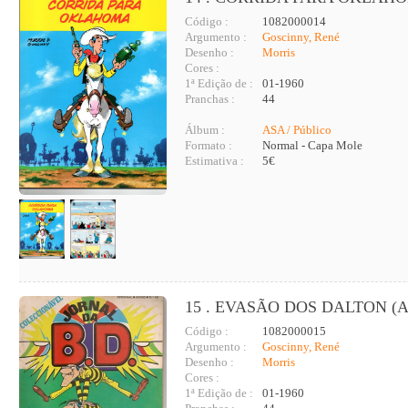
Código :
1082000014
Argumento :
Goscinny, René
Desenho :
Morris
Cores :
1ª Edição de :
01-1960
Pranchas :
44
Álbum :
ASA / Público
Formato :
Normal - Capa Mole
Estimativa :
5€
15 . EVASÃO DOS DALTON (A
Código :
1082000015
Argumento :
Goscinny, René
Desenho :
Morris
Cores :
1ª Edição de :
01-1960