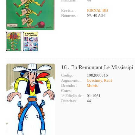
Pranchas :
44
Revista :
JORNAL BD
Números :
Nºs 49 A 56
16 . En Remontant Le Mississipi
Código :
1082000016
Argumento :
Goscinny, René
Desenho :
Morris
Cores :
1ª Edição de :
01-1961
Pranchas :
44