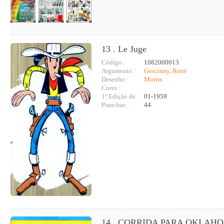
13 . Le Juge
Código :
1082000013
Argumento :
Goscinny, René
Desenho :
Morris
Cores :
1ª Edição de :
01-1959
Pranchas :
44
14 . CORRIDA PARA OKLAH