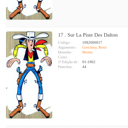
17 . Sur La Piste Des Dalton
Código :
1082000017
Argumento :
Goscinny, René
Desenho :
Morris
Cores :
1ª Edição de :
01-1962
Pranchas :
44