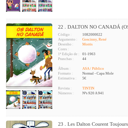
22 . DALTON NO CANADÁ (O
Código :
1082000022
Argumento :
Goscinny, René
Desenho :
Morris
Cores :
1ª Edição de :
01-1963
Pranchas :
44
Álbum :
ASA / Público
Formato :
Normal - Capa Mole
Estimativa :
5€
Revista :
TINTIN
Números :
Nºs 920 A 941
23 . Les Dalton Courent Toujour