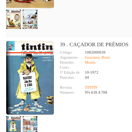
39 . CAÇADOR DE PRÉMIOS
Código :
1082000039
Argumento :
Goscinny, René
Desenho :
Morris
Cores :
1ª Edição de :
10-1972
Pranchas :
44
Revista :
TINTIN
Números :
Nºs 639 A 708