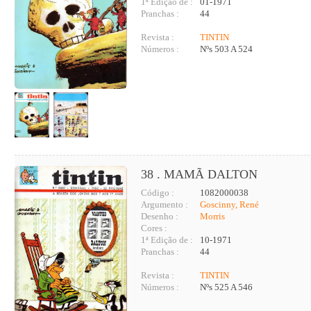
1ª Edição de :
01-1971
Pranchas :
44
Revista :
TINTIN
Números :
Nºs 503 A 524
38 . MAMÃ DALTON
Código :
1082000038
Argumento :
Goscinny, René
Desenho :
Morris
Cores :
1ª Edição de :
10-1971
Pranchas :
44
Revista :
TINTIN
Números :
Nºs 525 A 546