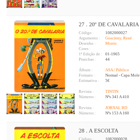
27 . 20º DE CAVALARIA 
Código :
1082000027
Argumento :
Goscinny, René
Desenho :
Morris
Cores :
1ª Edição de :
01-1965
Pranchas :
44
Álbum :
ASA / Público
Formato :
Normal - Capa Mole
Estimativa :
5€
Revista :
TINTIN
Números :
Nºs 341 A 410
Revista :
JORNAL BD
Números :
Nºs 153 A 160
28 . A ESCOLTA
Código :
1082000028