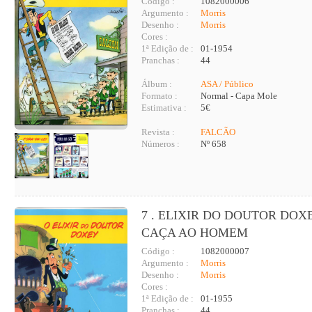
Código :
1082000006
Argumento :
Morris
Desenho :
Morris
Cores :
1ª Edição de :
01-1954
Pranchas :
44
Álbum :
ASA / Público
Formato :
Normal - Capa Mole
Estimativa :
5€
Revista :
FALCÃO
Números :
Nº 658
7 . ELIXIR DO DOUTOR DOXE
CAÇA AO HOMEM
Código :
1082000007
Argumento :
Morris
Desenho :
Morris
Cores :
1ª Edição de :
01-1955
Pranchas :
44