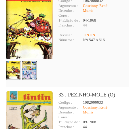
Código :
1082000032
Argumento :
Goscinny, René
Desenho :
Morris
Cores :
1ª Edição de :
04-1968
Pranchas :
44
Revista :
TINTIN
Números :
Nºs 547 A 616
33 . PEZINHO-MOLE (O)
Código :
1082000033
Argumento :
Goscinny, René
Desenho :
Morris
Cores :
1ª Edição de :
09-1968
Pranchas :
44