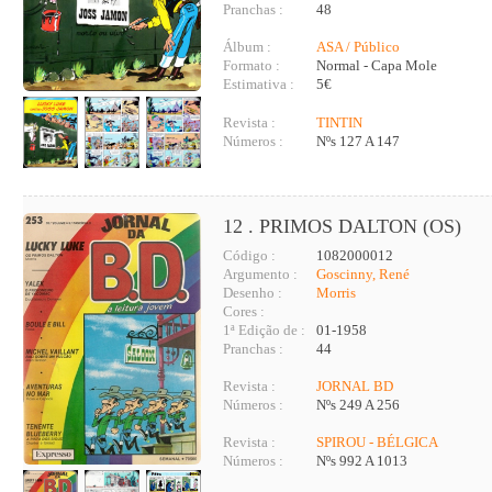
Pranchas :
48
Álbum :
ASA / Público
Formato :
Normal - Capa Mole
Estimativa :
5€
Revista :
TINTIN
Números :
Nºs 127 A 147
12 . PRIMOS DALTON (OS)
Código :
1082000012
Argumento :
Goscinny, René
Desenho :
Morris
Cores :
1ª Edição de :
01-1958
Pranchas :
44
Revista :
JORNAL BD
Números :
Nºs 249 A 256
Revista :
SPIROU - BÉLGICA
Números :
Nºs 992 A 1013