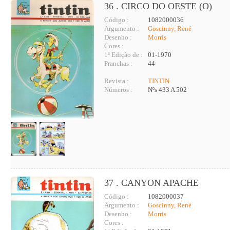
36 . CIRCO DO OESTE (O)
Código :
1082000036
Argumento :
Goscinny, René
Desenho :
Morris
Cores :
1ª Edição de :
01-1970
Pranchas :
44
Revista :
TINTIN
Números :
Nºs 433 A 502
37 . CANYON APACHE
Código :
1082000037
Argumento :
Goscinny, René
Desenho :
Morris
Cores :