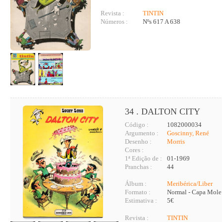
Revista :
TINTIN
Números :
Nºs 617 A 638
34 . DALTON CITY
Código :
1082000034
Argumento :
Goscinny, René
Desenho :
Morris
Cores :
1ª Edição de :
01-1969
Pranchas :
44
Álbum :
Meribérica/Liber
Formato :
Normal - Capa Mole
Estimativa :
5€
Revista :
TINTIN