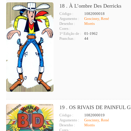
18 . À L’ombre Des Derricks
Código :
1082000018
Argumento :
Goscinny, René
Desenho :
Morris
Cores :
1ª Edição de :
01-1962
Pranchas :
44
19 . OS RIVAIS DE PAINFUL
Código :
1082000019
Argumento :
Goscinny, René
Desenho :
Morris
Cores :