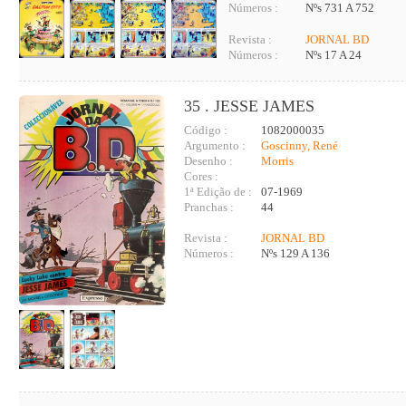
Números :
Nºs 731 A 752
Revista :
JORNAL BD
Números :
Nºs 17 A 24
35 . JESSE JAMES
Código :
1082000035
Argumento :
Goscinny, René
Desenho :
Morris
Cores :
1ª Edição de :
07-1969
Pranchas :
44
Revista :
JORNAL BD
Números :
Nºs 129 A 136