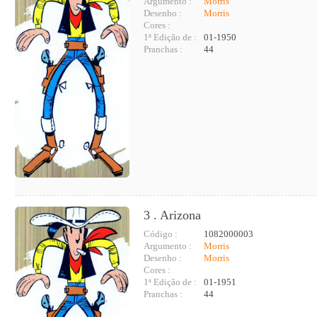
Argumento :
Morris
Desenho :
Morris
Cores :
1ª Edição de :
01-1950
Pranchas :
44
3 . Arizona
Código :
1082000003
Argumento :
Morris
Desenho :
Morris
Cores :
1ª Edição de :
01-1951
Pranchas :
44