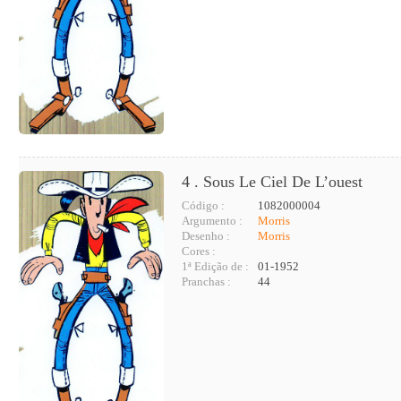
4 . Sous Le Ciel De L’ouest
Código :
1082000004
Argumento :
Morris
Desenho :
Morris
Cores :
1ª Edição de :
01-1952
Pranchas :
44