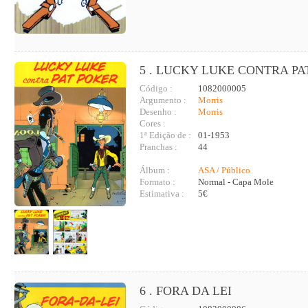
5 . LUCKY LUKE CONTRA PA
Código :
1082000005
Argumento :
Morris
Desenho :
Morris
Cores :
1ª Edição de :
01-1953
Pranchas :
44
Álbum :
ASA / Público
Formato :
Normal - Capa Mole
Estimativa :
5€
6 . FORA DA LEI