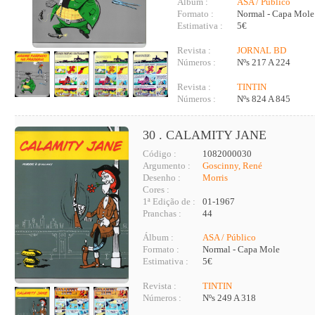
Álbum :
ASA / Público
Formato :
Normal - Capa Mole
Estimativa :
5€
Revista :
JORNAL BD
Números :
Nºs 217 A 224
Revista :
TINTIN
Números :
Nºs 824 A 845
30 . CALAMITY JANE
Código :
1082000030
Argumento :
Goscinny, René
Desenho :
Morris
Cores :
1ª Edição de :
01-1967
Pranchas :
44
Álbum :
ASA / Público
Formato :
Normal - Capa Mole
Estimativa :
5€
Revista :
TINTIN
Números :
Nºs 249 A 318