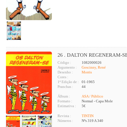
26 . DALTON REGENERAM-SE
Código :
1082000026
Argumento :
Goscinny, René
Desenho :
Morris
Cores :
1ª Edição de :
01-1965
Pranchas :
44
Álbum :
ASA / Público
Formato :
Normal - Capa Mole
Estimativa :
5€
Revista :
TINTIN
Números :
Nºs 319 A 340