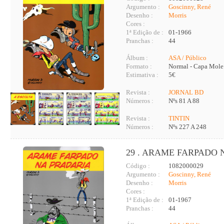
Argumento :
Goscinny, René
Desenho :
Morris
Cores :
1ª Edição de :
01-1966
Pranchas :
44
Álbum :
ASA / Público
Formato :
Normal - Capa Mole
Estimativa :
5€
Revista :
JORNAL BD
Números :
Nºs 81 A 88
Revista :
TINTIN
Números :
Nºs 227 A 248
29 . ARAME FARPADO
Código :
1082000029
Argumento :
Goscinny, René
Desenho :
Morris
Cores :
1ª Edição de :
01-1967
Pranchas :
44