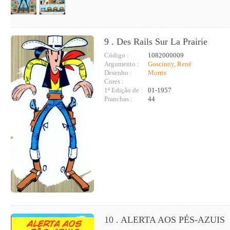
9 . Des Rails Sur La Prairie
Código :
1082000009
Argumento :
Goscinny, René
Desenho :
Morris
Cores :
1ª Edição de :
01-1957
Pranchas :
44
10 . ALERTA AOS PÉS-AZUIS