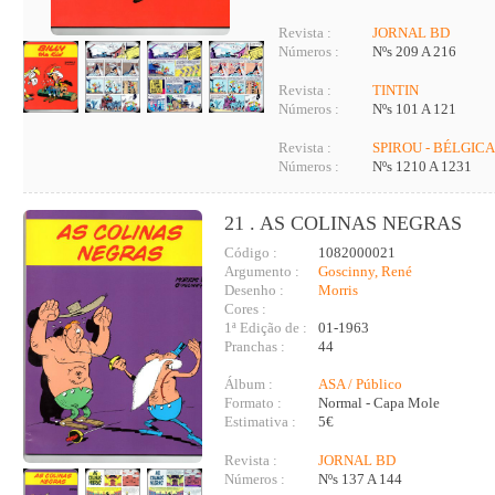
Revista :
JORNAL BD
Números :
Nºs 209 A 216
Revista :
TINTIN
Números :
Nºs 101 A 121
Revista :
SPIROU - BÉLGIC
Números :
Nºs 1210 A 1231
21 . AS COLINAS NEGRAS
Código :
1082000021
Argumento :
Goscinny, René
Desenho :
Morris
Cores :
1ª Edição de :
01-1963
Pranchas :
44
Álbum :
ASA / Público
Formato :
Normal - Capa Mole
Estimativa :
5€
Revista :
JORNAL BD
Números :
Nºs 137 A 144