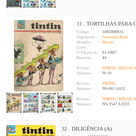
31 . TORTILHAS PARA
Código :
1082000031
Argumento :
Goscinny, René
Desenho :
Morris
Cores :
1ª Edição de :
01-1967
Pranchas :
44
Revista :
SPIROU - BÉLGICA
Números :
Nº 10
Revista :
TINTIN
Números :
Nºs 801 A 822
Revista :
SPIROU - BÉLGIC
Números :
Nºs 3547 A 3555
32 . DILIGÊNCIA (A)