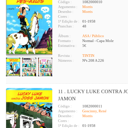
Código :
1082000010
Argumento :
Morris
Desenho :
Morris
Cores :
1ª Edição de :
01-1958
Pranchas :
48
Álbum :
ASA / Público
Formato :
Normal - Capa Mole
Estimativa :
5€
Revista :
TINTIN
Números :
Nºs 208 A 226
11 . LUCKY LUKE CONTRA J
JAMON
Código :
1082000011
Argumento :
Goscinny, René
Desenho :
Morris
Cores :
1ª Edição de :
01-1958