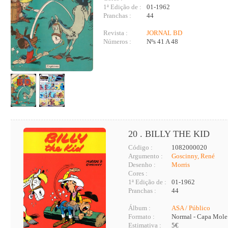
1ª Edição de :
01-1962
Pranchas :
44
Revista :
JORNAL BD
Números :
Nºs 41 A 48
20 . BILLY THE KID
Código :
1082000020
Argumento :
Goscinny, René
Desenho :
Morris
Cores :
1ª Edição de :
01-1962
Pranchas :
44
Álbum :
ASA / Público
Formato :
Normal - Capa Mole
Estimativa :
5€