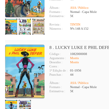
Álbum :
ASA / Público
Formato :
Normal - Capa Mole
Estimativa :
5€
Revista :
TINTIN
Números :
Nºs 148 A 152
8 . LUCKY LUKE E PHIL DEF
Código :
1082000008
Argumento :
Morris
Desenho :
Morris
Cores :
1ª Edição de :
01-1956
Pranchas :
44
Álbum :
ASA / Público
Formato :
Normal - Capa Mole
Estimativa :
5€