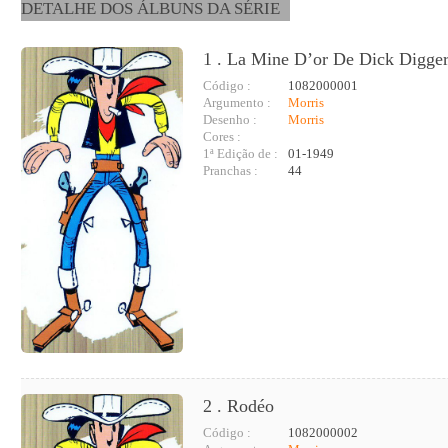
DETALHE DOS ÁLBUNS DA SÉRIE
1 . La Mine D’or De Dick Digge
Código :
1082000001
Argumento :
Morris
Desenho :
Morris
Cores :
1ª Edição de :
01-1949
Pranchas :
44
2 . Rodéo
Código :
1082000002