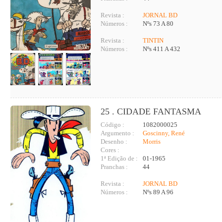
Revista :
JORNAL BD
Números :
Nºs 73 A 80
Revista :
TINTIN
Números :
Nºs 411 A 432
25 . CIDADE FANTASMA
Código :
1082000025
Argumento :
Goscinny, René
Desenho :
Morris
Cores :
1ª Edição de :
01-1965
Pranchas :
44
Revista :
JORNAL BD
Números :
Nºs 89 A 96