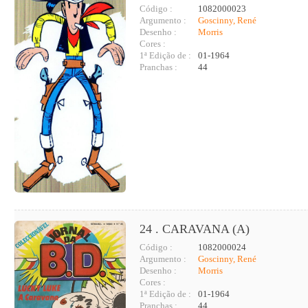
Código :
1082000023
Argumento :
Goscinny, René
Desenho :
Morris
Cores :
1ª Edição de :
01-1964
Pranchas :
44
24 . CARAVANA (A)
Código :
1082000024
Argumento :
Goscinny, René
Desenho :
Morris
Cores :
1ª Edição de :
01-1964
Pranchas :
44