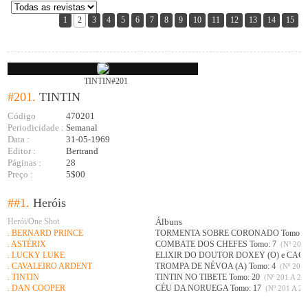
1
2
3
4
5
6
7
8
9
10
11
12
13
14
15
TINTIN#201
#201.
TINTIN
Código
470201
Periodicidade :
Semanal
Data :
31-05-1969
Editor :
Bertrand
Páginas :
28
Preço :
5$00
##1.
Heróis
Herói/One Shot
Álbuns
. BERNARD PRINCE
TORMENTA SOBRE CORONADO Tomo: 
. ASTÉRIX
COMBATE DOS CHEFES Tomo: 7
(Nº 201 
. LUCKY LUKE
ELIXIR DO DOUTOR DOXEY (O) e CAÇ
. CAVALEIRO ARDENT
TROMPA DE NÉVOA (A) Tomo: 4
(Nº 201 
. TINTIN
TINTIN NO TIBETE Tomo: 20
(Nº 201 A 226
. DAN COOPER
CÉU DA NORUEGA Tomo: 17
(Nº 201 A 21