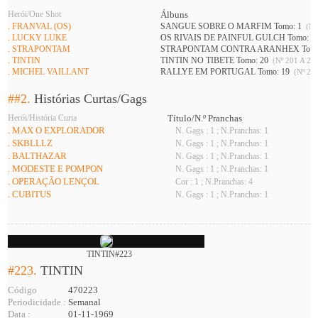
Herói/One Shot
Álbuns
. FRANVAL (OS)
SANGUE SOBRE O MARFIM Tomo: 1
(Nº
. LUCKY LUKE
OS RIVAIS DE PAINFUL GULCH Tomo: 1
. STRAPONTAM
STRAPONTAM CONTRA ARANHEX Tomo
. TINTIN
TINTIN NO TIBETE Tomo: 20
(Nº 201 A 226
. MICHEL VAILLANT
RALLYE EM PORTUGAL Tomo: 19
(Nº 216
##2.
Histórias Curtas/Gags
Herói/História Curta
Título/N.º Pranchas
. MAX O EXPLORADOR
N. Gags : 1 ; N.Pranchas: 1
. SKBLLLZ
N. Gags : 1 ; N.Pranchas: 1
. BALTHAZAR
N. Gags : 1 ; N.Pranchas: 1
. MODESTE E POMPON
N. Gags : 1 ; N.Pranchas: 1
. OPERAÇÃO LENÇOL
Cor : 1 ; N.Pranchas: 4
. CUBITUS
N. Gags : 1 ; N.Pranchas: 1
TINTIN#223
#223.
TINTIN
Código
470223
Periodicidade :
Semanal
Data :
01-11-1969