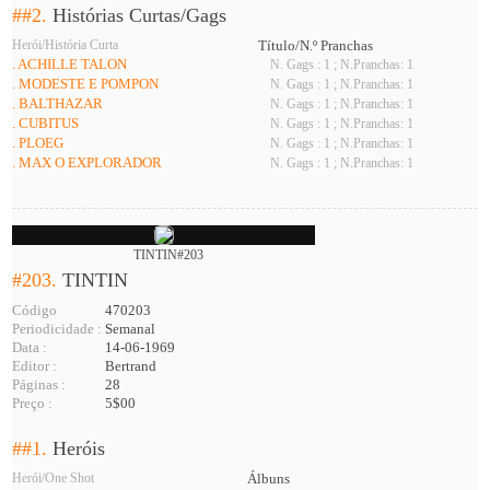
##2.
Histórias Curtas/Gags
Herói/História Curta
Título/N.º Pranchas
. ACHILLE TALON
N. Gags : 1 ; N.Pranchas: 1
. MODESTE E POMPON
N. Gags : 1 ; N.Pranchas: 1
. BALTHAZAR
N. Gags : 1 ; N.Pranchas: 1
. CUBITUS
N. Gags : 1 ; N.Pranchas: 1
. PLOEG
N. Gags : 1 ; N.Pranchas: 1
. MAX O EXPLORADOR
N. Gags : 1 ; N.Pranchas: 1
TINTIN#203
#203.
TINTIN
Código
470203
Periodicidade :
Semanal
Data :
14-06-1969
Editor :
Bertrand
Páginas :
28
Preço :
5$00
##1.
Heróis
Herói/One Shot
Álbuns