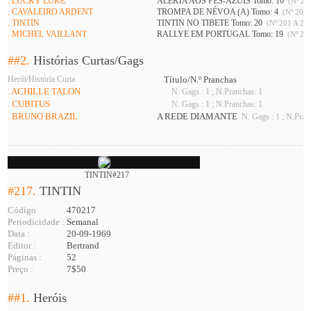
. LUCKY LUKE
ALERTA AOS PÉS-AZUIS Tomo: 10
(Nº 208
. CAVALEIRO ARDENT
TROMPA DE NÉVOA (A) Tomo: 4
(Nº 201 
. TINTIN
TINTIN NO TIBETE Tomo: 20
(Nº 201 A 226
. MICHEL VAILLANT
RALLYE EM PORTUGAL Tomo: 19
(Nº 216
##2.
Histórias Curtas/Gags
Herói/História Curta
Título/N.º Pranchas
. ACHILLE TALON
N. Gags : 1 ; N.Pranchas: 1
. CUBITUS
N. Gags : 1 ; N.Pranchas: 1
. BRUNO BRAZIL
A REDE DIAMANTE
N. Gags : 1 ; N.Pran
TINTIN#217
#217.
TINTIN
Código
470217
Periodicidade :
Semanal
Data :
20-09-1969
Editor :
Bertrand
Páginas :
52
Preço :
7$50
##1.
Heróis