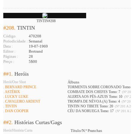
TINTIN#208
#208.
TINTIN
Código
470208
Periodicidade :
Semanal
Data :
19-07-1969
Editor :
Bertrand
Páginas :
28
Preço :
5$00
##1.
Heróis
Herói/One Shot
Álbuns
. BERNARD PRINCE
TORMENTA SOBRE CORONADO Tomo: 
. ASTÉRIX
COMBATE DOS CHEFES Tomo: 7
(Nº 201 
. LUCKY LUKE
ALERTA AOS PÉS-AZUIS Tomo: 10
(Nº 208
. CAVALEIRO ARDENT
TROMPA DE NÉVOA (A) Tomo: 4
(Nº 201 
. TINTIN
TINTIN NO TIBETE Tomo: 20
(Nº 201 A 226
. DAN COOPER
CÉU DA NORUEGA Tomo: 17
(Nº 201 A 21
##2.
Histórias Curtas/Gags
Herói/História Curta
Título/N.º Pranchas