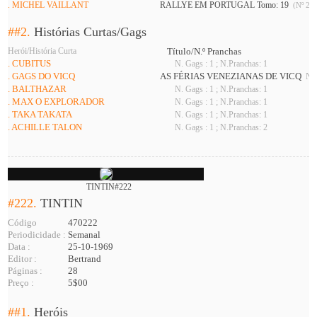
. MICHEL VAILLANT
RALLYE EM PORTUGAL Tomo: 19
(Nº 216
##2.
Histórias Curtas/Gags
Herói/História Curta
Título/N.º Pranchas
. CUBITUS
N. Gags : 1 ; N.Pranchas: 1
. GAGS DO VICQ
AS FÉRIAS VENEZIANAS DE VICQ
N. 
. BALTHAZAR
N. Gags : 1 ; N.Pranchas: 1
. MAX O EXPLORADOR
N. Gags : 1 ; N.Pranchas: 1
. TAKA TAKATA
N. Gags : 1 ; N.Pranchas: 1
. ACHILLE TALON
N. Gags : 1 ; N.Pranchas: 2
TINTIN#222
#222.
TINTIN
Código
470222
Periodicidade :
Semanal
Data :
25-10-1969
Editor :
Bertrand
Páginas :
28
Preço :
5$00
##1.
Heróis