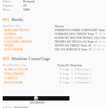
Editor :
Bertrand
Páginas :
28
Preço :
5$00
##1.
Heróis
Herói/One Shot
Álbuns
. BERNARD PRINCE
TORMENTA SOBRE CORONADO Tomo: 
. ASTÉRIX
COMBATE DOS CHEFES Tomo: 7
(Nº 201 
. LUCKY LUKE
ELIXIR DO DOUTOR DOXEY (O) e CAÇ
. CAVALEIRO ARDENT
TROMPA DE NÉVOA (A) Tomo: 4
(Nº 201 
. TINTIN
TINTIN NO TIBETE Tomo: 20
(Nº 201 A 226
. DAN COOPER
CÉU DA NORUEGA Tomo: 17
(Nº 201 A 21
##2.
Histórias Curtas/Gags
Herói/História Curta
Título/N.º Pranchas
. ACHILLE TALON
N. Gags : 1 ; N.Pranchas: 1
. TAKA TAKATA
N. Gags : 1 ; N.Pranchas: 1
. CUBITUS
N. Gags : 1 ; N.Pranchas: 1
. BALTHAZAR
N. Gags : 1 ; N.Pranchas: 1
TINTIN#207