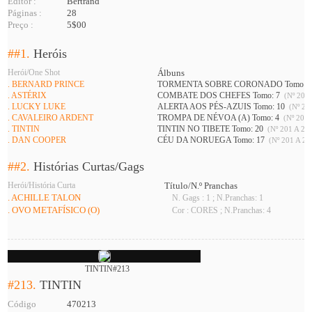
Editor :
Bertrand
Páginas :
28
Preço :
5$00
##1.
Heróis
Herói/One Shot
Álbuns
. BERNARD PRINCE
TORMENTA SOBRE CORONADO Tomo: 
. ASTÉRIX
COMBATE DOS CHEFES Tomo: 7
(Nº 201 
. LUCKY LUKE
ALERTA AOS PÉS-AZUIS Tomo: 10
(Nº 208
. CAVALEIRO ARDENT
TROMPA DE NÉVOA (A) Tomo: 4
(Nº 201 
. TINTIN
TINTIN NO TIBETE Tomo: 20
(Nº 201 A 226
. DAN COOPER
CÉU DA NORUEGA Tomo: 17
(Nº 201 A 21
##2.
Histórias Curtas/Gags
Herói/História Curta
Título/N.º Pranchas
. ACHILLE TALON
N. Gags : 1 ; N.Pranchas: 1
. OVO METAFÍSICO (O)
Cor : CORES ; N.Pranchas: 4
TINTIN#213
#213.
TINTIN
Código
470213