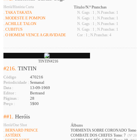
Herói/História Curta
Título/N.º Pranchas
. TAKA TAKATA
N. Gags : 1 ; N.Pranchas: 1
. MODESTE E POMPON
N. Gags : 1 ; N.Pranchas: 1
. ACHILLE TALON
N. Gags : 1 ; N.Pranchas: 1
. CUBITUS
N. Gags : 1 ; N.Pranchas: 1
. O HOMEM VENCE A GRAVIDADE
Cor : 1 ; N.Pranchas: 4
TINTIN#216
#216.
TINTIN
Código
470216
Periodicidade :
Semanal
Data :
13-09-1969
Editor :
Bertrand
Páginas :
28
Preço :
5$00
##1.
Heróis
Herói/One Shot
Álbuns
. BERNARD PRINCE
TORMENTA SOBRE CORONADO Tomo: 
. ASTÉRIX
COMBATE DOS CHEFES Tomo: 7
(Nº 201 