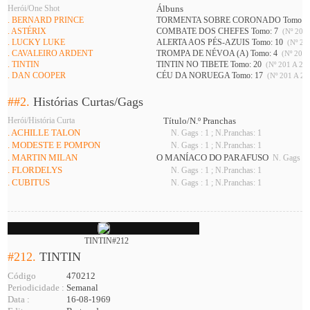
Herói/One Shot
Álbuns
. BERNARD PRINCE
TORMENTA SOBRE CORONADO Tomo: 
. ASTÉRIX
COMBATE DOS CHEFES Tomo: 7
(Nº 201 
. LUCKY LUKE
ALERTA AOS PÉS-AZUIS Tomo: 10
(Nº 208
. CAVALEIRO ARDENT
TROMPA DE NÉVOA (A) Tomo: 4
(Nº 201 
. TINTIN
TINTIN NO TIBETE Tomo: 20
(Nº 201 A 226
. DAN COOPER
CÉU DA NORUEGA Tomo: 17
(Nº 201 A 21
##2.
Histórias Curtas/Gags
Herói/História Curta
Título/N.º Pranchas
. ACHILLE TALON
N. Gags : 1 ; N.Pranchas: 1
. MODESTE E POMPON
N. Gags : 1 ; N.Pranchas: 1
. MARTIN MILAN
O MANÍACO DO PARAFUSO
N. Gags : 2
. FLORDELYS
N. Gags : 1 ; N.Pranchas: 1
. CUBITUS
N. Gags : 1 ; N.Pranchas: 1
TINTIN#212
#212.
TINTIN
Código
470212
Periodicidade :
Semanal
Data :
16-08-1969