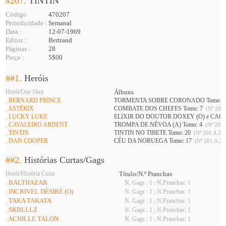
#207.
TINTIN
Código
470207
Periodicidade :
Semanal
Data :
12-07-1969
Editor :
Bertrand
Páginas :
28
Preço :
5$00
##1.
Heróis
Herói/One Shot
Álbuns
. BERNARD PRINCE
TORMENTA SOBRE CORONADO Tomo: 
. ASTÉRIX
COMBATE DOS CHEFES Tomo: 7
(Nº 201 
. LUCKY LUKE
ELIXIR DO DOUTOR DOXEY (O) e CAÇ
. CAVALEIRO ARDENT
TROMPA DE NÉVOA (A) Tomo: 4
(Nº 201 
. TINTIN
TINTIN NO TIBETE Tomo: 20
(Nº 201 A 226
. DAN COOPER
CÉU DA NORUEGA Tomo: 17
(Nº 201 A 21
##2.
Histórias Curtas/Gags
Herói/História Curta
Título/N.º Pranchas
. BALTHAZAR
N. Gags : 1 ; N.Pranchas: 1
. INCRIVEL DÉSIRÉ (O)
N. Gags : 1 ; N.Pranchas: 1
. TAKA TAKATA
N. Gags : 1 ; N.Pranchas: 1
. SKBLLLZ
N. Gags : 1 ; N.Pranchas: 1
. ACHILLE TALON
N. Gags : 1 ; N.Pranchas: 1