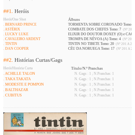
##1.
Heróis
Herói/One Shot
Álbuns
. BERNARD PRINCE
TORMENTA SOBRE CORONADO Tomo: 
. ASTÉRIX
COMBATE DOS CHEFES Tomo: 7
(Nº 201 
. LUCKY LUKE
ELIXIR DO DOUTOR DOXEY (O) e CAÇ
. CAVALEIRO ARDENT
TROMPA DE NÉVOA (A) Tomo: 4
(Nº 201 
. TINTIN
TINTIN NO TIBETE Tomo: 20
(Nº 201 A 226
. DAN COOPER
CÉU DA NORUEGA Tomo: 17
(Nº 201 A 21
##2.
Histórias Curtas/Gags
Herói/História Curta
Título/N.º Pranchas
. ACHILLE TALON
N. Gags : 1 ; N.Pranchas: 1
. TAKA TAKATA
N. Gags : 1 ; N.Pranchas: 1
. MODESTE E POMPON
N. Gags : 1 ; N.Pranchas: 1
. BALTHAZAR
N. Gags : 1 ; N.Pranchas: 1
. CUBITUS
N. Gags : 1 ; N.Pranchas: 1