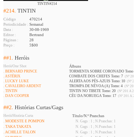
TINTIN#214
#214.
TINTIN
Código
470214
Periodicidade :
Semanal
Data :
30-08-1969
Editor :
Bertrand
Páginas :
28
Preço :
5$00
##1.
Heróis
Herói/One Shot
Álbuns
. BERNARD PRINCE
TORMENTA SOBRE CORONADO Tomo: 
. ASTÉRIX
COMBATE DOS CHEFES Tomo: 7
(Nº 201 
. LUCKY LUKE
ALERTA AOS PÉS-AZUIS Tomo: 10
(Nº 208
. CAVALEIRO ARDENT
TROMPA DE NÉVOA (A) Tomo: 4
(Nº 201 
. TINTIN
TINTIN NO TIBETE Tomo: 20
(Nº 201 A 226
. DAN COOPER
CÉU DA NORUEGA Tomo: 17
(Nº 201 A 21
##2.
Histórias Curtas/Gags
Herói/História Curta
Título/N.º Pranchas
. MODESTE E POMPON
N. Gags : 1 ; N.Pranchas: 1
. TAKA TAKATA
N. Gags : 1 ; N.Pranchas: 1
. ACHILLE TALON
N. Gags : 1 ; N.Pranchas: 1