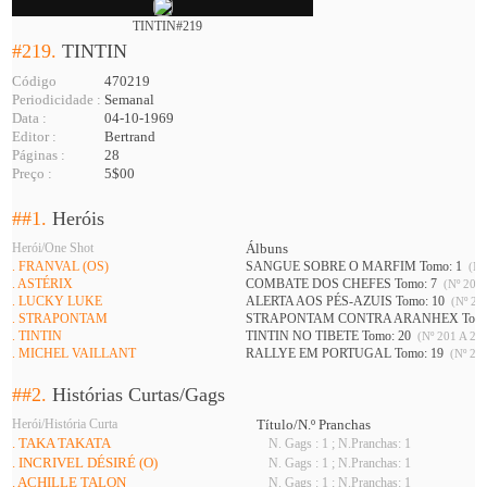
TINTIN#219
#219.
TINTIN
Código
470219
Periodicidade :
Semanal
Data :
04-10-1969
Editor :
Bertrand
Páginas :
28
Preço :
5$00
##1.
Heróis
Herói/One Shot
Álbuns
. FRANVAL (OS)
SANGUE SOBRE O MARFIM Tomo: 1
(Nº
. ASTÉRIX
COMBATE DOS CHEFES Tomo: 7
(Nº 201 
. LUCKY LUKE
ALERTA AOS PÉS-AZUIS Tomo: 10
(Nº 208
. STRAPONTAM
STRAPONTAM CONTRA ARANHEX Tomo
. TINTIN
TINTIN NO TIBETE Tomo: 20
(Nº 201 A 226
. MICHEL VAILLANT
RALLYE EM PORTUGAL Tomo: 19
(Nº 216
##2.
Histórias Curtas/Gags
Herói/História Curta
Título/N.º Pranchas
. TAKA TAKATA
N. Gags : 1 ; N.Pranchas: 1
. INCRIVEL DÉSIRÉ (O)
N. Gags : 1 ; N.Pranchas: 1
. ACHILLE TALON
N. Gags : 1 ; N.Pranchas: 1