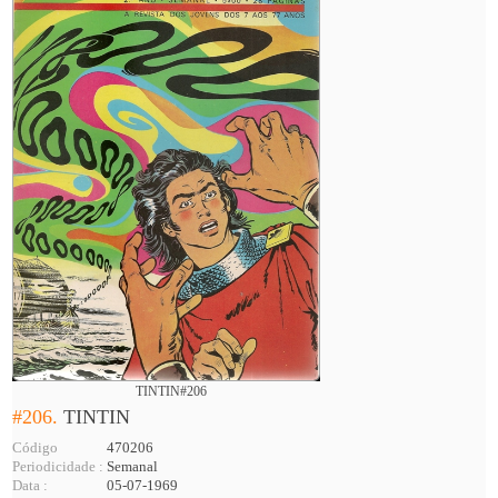
TINTIN#206
#206.
TINTIN
Código
470206
Periodicidade :
Semanal
Data :
05-07-1969