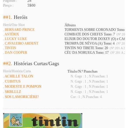
Páginas :
28
Preço :
5$00
##1.
Heróis
Herói/One Shot
Álbuns
. BERNARD PRINCE
TORMENTA SOBRE CORONADO Tomo: 
. ASTÉRIX
COMBATE DOS CHEFES Tomo: 7
(Nº 201 
. LUCKY LUKE
ELIXIR DO DOUTOR DOXEY (O) e CAÇ
. CAVALEIRO ARDENT
TROMPA DE NÉVOA (A) Tomo: 4
(Nº 201 
. TINTIN
TINTIN NO TIBETE Tomo: 20
(Nº 201 A 226
. DAN COOPER
CÉU DA NORUEGA Tomo: 17
(Nº 201 A 21
##2.
Histórias Curtas/Gags
Herói/História Curta
Título/N.º Pranchas
. ACHILLE TALON
N. Gags : 1 ; N.Pranchas: 1
. CUBITUS
N. Gags : 1 ; N.Pranchas: 1
. MODESTE E POMPON
N. Gags : 1 ; N.Pranchas: 1
. SKBLLLZ
N. Gags : 1 ; N.Pranchas: 1
. SOS LAMORICIÈRE!
Cor : 1 ; N.Pranchas: 4