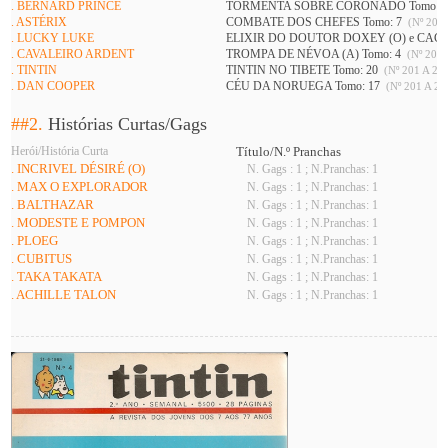
. BERNARD PRINCE
TORMENTA SOBRE CORONADO Tomo: 
. ASTÉRIX
COMBATE DOS CHEFES Tomo: 7
(Nº 201 
. LUCKY LUKE
ELIXIR DO DOUTOR DOXEY (O) e CAÇ
. CAVALEIRO ARDENT
TROMPA DE NÉVOA (A) Tomo: 4
(Nº 201 
. TINTIN
TINTIN NO TIBETE Tomo: 20
(Nº 201 A 226
. DAN COOPER
CÉU DA NORUEGA Tomo: 17
(Nº 201 A 21
##2.
Histórias Curtas/Gags
Herói/História Curta
Título/N.º Pranchas
. INCRIVEL DÉSIRÉ (O)
N. Gags : 1 ; N.Pranchas: 1
. MAX O EXPLORADOR
N. Gags : 1 ; N.Pranchas: 1
. BALTHAZAR
N. Gags : 1 ; N.Pranchas: 1
. MODESTE E POMPON
N. Gags : 1 ; N.Pranchas: 1
. PLOEG
N. Gags : 1 ; N.Pranchas: 1
. CUBITUS
N. Gags : 1 ; N.Pranchas: 1
. TAKA TAKATA
N. Gags : 1 ; N.Pranchas: 1
. ACHILLE TALON
N. Gags : 1 ; N.Pranchas: 1