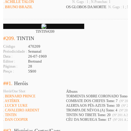
. ACHILLE TALON
N. Gags : 1 ; N.Pranchas: 1
. BRUNO BRAZIL
OS GLOBOS DA MORTE
N. Gags : 1 ; N.
TINTIN#209
#209.
TINTIN
Código
470209
Periodicidade :
Semanal
Data :
26-07-1969
Editor :
Bertrand
Páginas :
28
Preço :
5$00
##1.
Heróis
Herói/One Shot
Álbuns
. BERNARD PRINCE
TORMENTA SOBRE CORONADO Tomo: 
. ASTÉRIX
COMBATE DOS CHEFES Tomo: 7
(Nº 201 
. LUCKY LUKE
ALERTA AOS PÉS-AZUIS Tomo: 10
(Nº 208
. CAVALEIRO ARDENT
TROMPA DE NÉVOA (A) Tomo: 4
(Nº 201 
. TINTIN
TINTIN NO TIBETE Tomo: 20
(Nº 201 A 226
. DAN COOPER
CÉU DA NORUEGA Tomo: 17
(Nº 201 A 21
##2.
Histórias Curtas/Gags