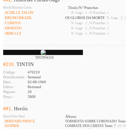
Herói/História Curta
Título/N.º Pranchas
. ACHILLE TALON
N. Gags : 1 ; N.Pranchas: 1
. BRUNO BRAZIL
OS GLOBOS DA MORTE
N. Gags : 2 ; N.
. CUBITUS
N. Gags : 1 ; N.Pranchas: 1
. ERNESTO
N. Gags : 1 ; N.Pranchas: 1
. SKBLLLZ
N. Gags : 1 ; N.Pranchas: 1
TINTIN#210
#210.
TINTIN
Código
470210
Periodicidade :
Semanal
Data :
02-08-1969
Editor :
Bertrand
Páginas :
28
Preço :
5$00
##1.
Heróis
Herói/One Shot
Álbuns
. BERNARD PRINCE
TORMENTA SOBRE CORONADO Tomo: 
. ASTÉRIX
COMBATE DOS CHEFES Tomo: 7
(Nº 201 