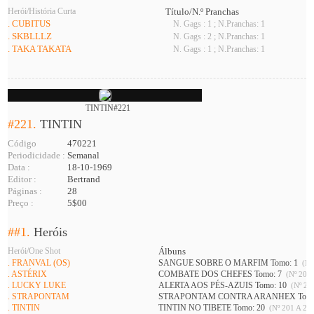
Herói/História Curta
Título/N.º Pranchas
. CUBITUS
N. Gags : 1 ; N.Pranchas: 1
. SKBLLLZ
N. Gags : 2 ; N.Pranchas: 1
. TAKA TAKATA
N. Gags : 1 ; N.Pranchas: 1
TINTIN#221
#221.
TINTIN
Código
470221
Periodicidade :
Semanal
Data :
18-10-1969
Editor :
Bertrand
Páginas :
28
Preço :
5$00
##1.
Heróis
Herói/One Shot
Álbuns
. FRANVAL (OS)
SANGUE SOBRE O MARFIM Tomo: 1
(Nº
. ASTÉRIX
COMBATE DOS CHEFES Tomo: 7
(Nº 201 
. LUCKY LUKE
ALERTA AOS PÉS-AZUIS Tomo: 10
(Nº 208
. STRAPONTAM
STRAPONTAM CONTRA ARANHEX Tomo
. TINTIN
TINTIN NO TIBETE Tomo: 20
(Nº 201 A 226