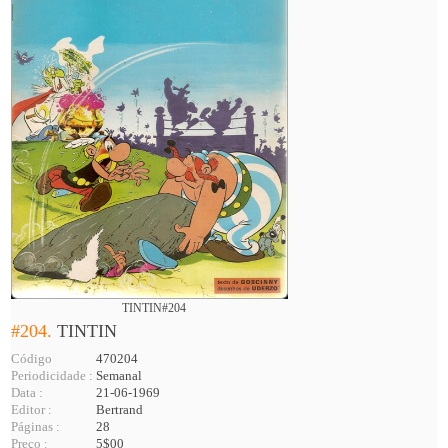
TINTIN#204
#204.
TINTIN
Código
470204
Periodicidade :
Semanal
Data :
21-06-1969
Editor :
Bertrand
Páginas :
28
Preço :
5$00