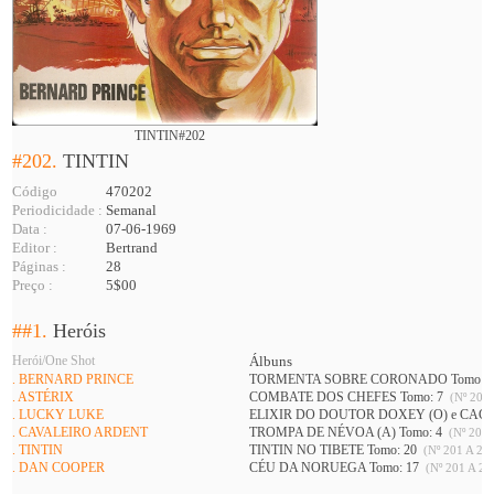
TINTIN#202
#202.
TINTIN
Código
470202
Periodicidade :
Semanal
Data :
07-06-1969
Editor :
Bertrand
Páginas :
28
Preço :
5$00
##1.
Heróis
Herói/One Shot
Álbuns
. BERNARD PRINCE
TORMENTA SOBRE CORONADO Tomo: 
. ASTÉRIX
COMBATE DOS CHEFES Tomo: 7
(Nº 201 
. LUCKY LUKE
ELIXIR DO DOUTOR DOXEY (O) e CAÇ
. CAVALEIRO ARDENT
TROMPA DE NÉVOA (A) Tomo: 4
(Nº 201 
. TINTIN
TINTIN NO TIBETE Tomo: 20
(Nº 201 A 226
. DAN COOPER
CÉU DA NORUEGA Tomo: 17
(Nº 201 A 21