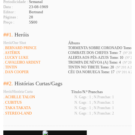
Periodicidade :
Semanal
Data :
23-08-1969
Editor :
Bertrand
Páginas :
28
Preço :
5$00
##1.
Heróis
Herói/One Shot
Álbuns
. BERNARD PRINCE
TORMENTA SOBRE CORONADO Tomo: 
. ASTÉRIX
COMBATE DOS CHEFES Tomo: 7
(Nº 201 
. LUCKY LUKE
ALERTA AOS PÉS-AZUIS Tomo: 10
(Nº 208
. CAVALEIRO ARDENT
TROMPA DE NÉVOA (A) Tomo: 4
(Nº 201 
. TINTIN
TINTIN NO TIBETE Tomo: 20
(Nº 201 A 226
. DAN COOPER
CÉU DA NORUEGA Tomo: 17
(Nº 201 A 21
##2.
Histórias Curtas/Gags
Herói/História Curta
Título/N.º Pranchas
. ACHILLE TALON
N. Gags : 1 ; N.Pranchas: 1
. CUBITUS
N. Gags : 1 ; N.Pranchas: 1
. TAKA TAKATA
N. Gags : 1 ; N.Pranchas: 1
. STEREO-LAND
N. Gags : 1 ; N.Pranchas: 2