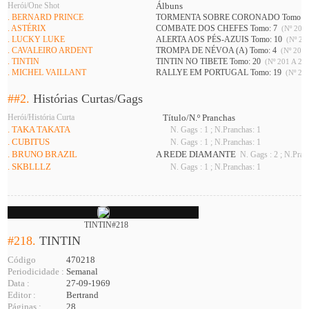
Herói/One Shot
Álbuns
. BERNARD PRINCE
TORMENTA SOBRE CORONADO Tomo: 
. ASTÉRIX
COMBATE DOS CHEFES Tomo: 7
(Nº 201 
. LUCKY LUKE
ALERTA AOS PÉS-AZUIS Tomo: 10
(Nº 208
. CAVALEIRO ARDENT
TROMPA DE NÉVOA (A) Tomo: 4
(Nº 201 
. TINTIN
TINTIN NO TIBETE Tomo: 20
(Nº 201 A 226
. MICHEL VAILLANT
RALLYE EM PORTUGAL Tomo: 19
(Nº 216
##2.
Histórias Curtas/Gags
Herói/História Curta
Título/N.º Pranchas
. TAKA TAKATA
N. Gags : 1 ; N.Pranchas: 1
. CUBITUS
N. Gags : 1 ; N.Pranchas: 1
. BRUNO BRAZIL
A REDE DIAMANTE
N. Gags : 2 ; N.Pran
. SKBLLLZ
N. Gags : 1 ; N.Pranchas: 1
TINTIN#218
#218.
TINTIN
Código
470218
Periodicidade :
Semanal
Data :
27-09-1969
Editor :
Bertrand
Páginas :
28