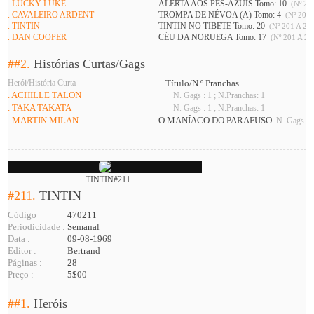
. LUCKY LUKE
ALERTA AOS PÉS-AZUIS Tomo: 10
(Nº 208
. CAVALEIRO ARDENT
TROMPA DE NÉVOA (A) Tomo: 4
(Nº 201 
. TINTIN
TINTIN NO TIBETE Tomo: 20
(Nº 201 A 226
. DAN COOPER
CÉU DA NORUEGA Tomo: 17
(Nº 201 A 21
##2.
Histórias Curtas/Gags
Herói/História Curta
Título/N.º Pranchas
. ACHILLE TALON
N. Gags : 1 ; N.Pranchas: 1
. TAKA TAKATA
N. Gags : 1 ; N.Pranchas: 1
. MARTIN MILAN
O MANÍACO DO PARAFUSO
N. Gags : 1
TINTIN#211
#211.
TINTIN
Código
470211
Periodicidade :
Semanal
Data :
09-08-1969
Editor :
Bertrand
Páginas :
28
Preço :
5$00
##1.
Heróis