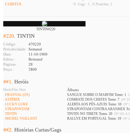
. CUBITUS
N. Gags : 1 ; N.Pranchas: 2
TINTIN#220
#220.
TINTIN
Código
470220
Periodicidade :
Semanal
Data :
11-10-1969
Editor :
Bertrand
Páginas :
28
Preço :
5$00
##1.
Heróis
Herói/One Shot
Álbuns
. FRANVAL (OS)
SANGUE SOBRE O MARFIM Tomo: 1
(Nº
. ASTÉRIX
COMBATE DOS CHEFES Tomo: 7
(Nº 201 
. LUCKY LUKE
ALERTA AOS PÉS-AZUIS Tomo: 10
(Nº 208
. STRAPONTAM
STRAPONTAM CONTRA ARANHEX Tomo
. TINTIN
TINTIN NO TIBETE Tomo: 20
(Nº 201 A 226
. MICHEL VAILLANT
RALLYE EM PORTUGAL Tomo: 19
(Nº 216
##2.
Histórias Curtas/Gags