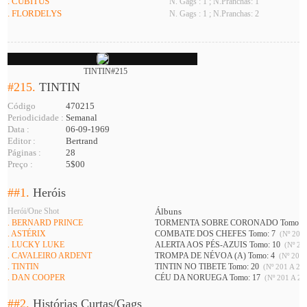
. CUBITUS
N. Gags : 1 ; N.Pranchas: 1
. FLORDELYS
N. Gags : 1 ; N.Pranchas: 2
TINTIN#215
#215.
TINTIN
Código
470215
Periodicidade :
Semanal
Data :
06-09-1969
Editor :
Bertrand
Páginas :
28
Preço :
5$00
##1.
Heróis
Herói/One Shot
Álbuns
. BERNARD PRINCE
TORMENTA SOBRE CORONADO Tomo: 
. ASTÉRIX
COMBATE DOS CHEFES Tomo: 7
(Nº 201 
. LUCKY LUKE
ALERTA AOS PÉS-AZUIS Tomo: 10
(Nº 208
. CAVALEIRO ARDENT
TROMPA DE NÉVOA (A) Tomo: 4
(Nº 201 
. TINTIN
TINTIN NO TIBETE Tomo: 20
(Nº 201 A 226
. DAN COOPER
CÉU DA NORUEGA Tomo: 17
(Nº 201 A 21
##2.
Histórias Curtas/Gags