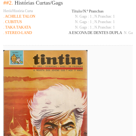
##2.
Histórias Curtas/Gags
Herói/História Curta
Título/N.º Pranchas
. ACHILLE TALON
N. Gags : 1 ; N.Pranchas: 1
. CUBITUS
N. Gags : 1 ; N.Pranchas: 1
. TAKA TAKATA
N. Gags : 1 ; N.Pranchas: 1
. STEREO-LAND
A ESCOVA DE DENTES DUPLA
N. Gags 