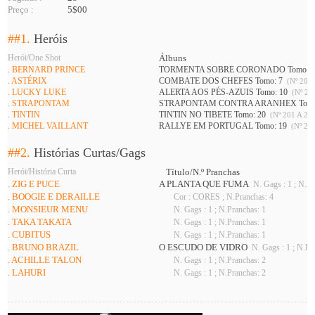
Preço :
5$00
##1.
Heróis
Herói/One Shot
Álbuns
. BERNARD PRINCE
TORMENTA SOBRE CORONADO Tomo: 
. ASTÉRIX
COMBATE DOS CHEFES Tomo: 7
(Nº 201 
. LUCKY LUKE
ALERTA AOS PÉS-AZUIS Tomo: 10
(Nº 208
. STRAPONTAM
STRAPONTAM CONTRA ARANHEX Tomo
. TINTIN
TINTIN NO TIBETE Tomo: 20
(Nº 201 A 226
. MICHEL VAILLANT
RALLYE EM PORTUGAL Tomo: 19
(Nº 216
##2.
Histórias Curtas/Gags
Herói/História Curta
Título/N.º Pranchas
. ZIG E PUCE
A PLANTA QUE FUMA
N. Gags : 1 ; N.Pr
. BOOGIE E DERAILLE
Cor : CORES ; N.Pranchas: 4
. MONSIEUR MENU
N. Gags : 1 ; N.Pranchas: 1
. TAKA TAKATA
N. Gags : 1 ; N.Pranchas: 1
. CUBITUS
N. Gags : 1 ; N.Pranchas: 1
. BRUNO BRAZIL
O ESCUDO DE VIDRO
N. Gags : 1 ; N.Pr
. ACHILLE TALON
N. Gags : 1 ; N.Pranchas: 2
. LAHURI
N. Gags : 1 ; N.Pranchas: 2