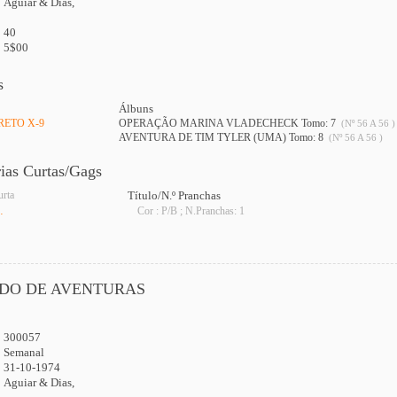
Aguiar & Dias,
40
5$00
s
Álbuns
RETO X-9
OPERAÇÃO MARINA VLADECHECK Tomo: 7
(Nº 56 A 56 )
AVENTURA DE TIM TYLER (UMA) Tomo: 8
(Nº 56 A 56 )
rias Curtas/Gags
urta
Título/N.º Pranchas
…
Cor : P/B ; N.Pranchas: 1
DO DE AVENTURAS
300057
:
Semanal
31-10-1974
Aguiar & Dias,