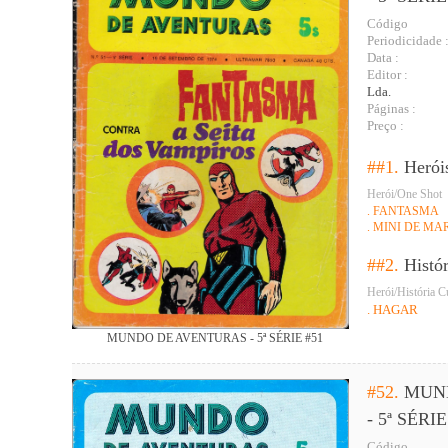
Código
Periodicidade 
Data :
Editor :
Lda.
Páginas :
Preço :
##1.
Herói
Herói/One Shot
. FANTASMA
. MINI DE MA
##2.
Histó
Herói/História C
. HAGAR
MUNDO DE AVENTURAS - 5ª SÉRIE #51
#52.
MUN
- 5ª SÉRIE
Código