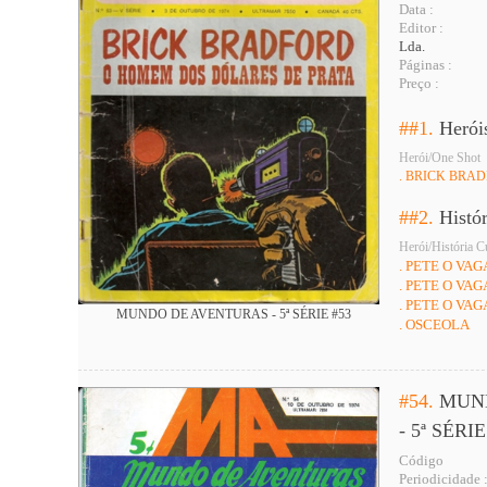
Data :
Editor :
Lda.
Páginas :
Preço :
##1.
Herói
Herói/One Shot
. BRICK BRA
##2.
Histó
Herói/História C
. PETE O VA
. PETE O VA
. PETE O VA
MUNDO DE AVENTURAS - 5ª SÉRIE #53
. OSCEOLA
#54.
MUN
- 5ª SÉRIE
Código
Periodicidade 