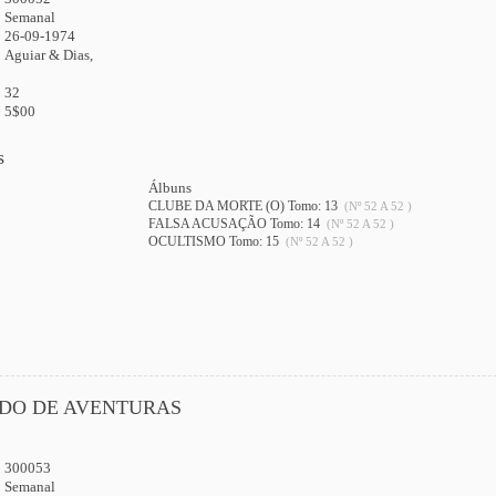
:
Semanal
26-09-1974
Aguiar & Dias,
32
5$00
s
Álbuns
CLUBE DA MORTE (O) Tomo: 13
(Nº 52 A 52 )
FALSA ACUSAÇÃO Tomo: 14
(Nº 52 A 52 )
OCULTISMO Tomo: 15
(Nº 52 A 52 )
DO DE AVENTURAS
300053
:
Semanal