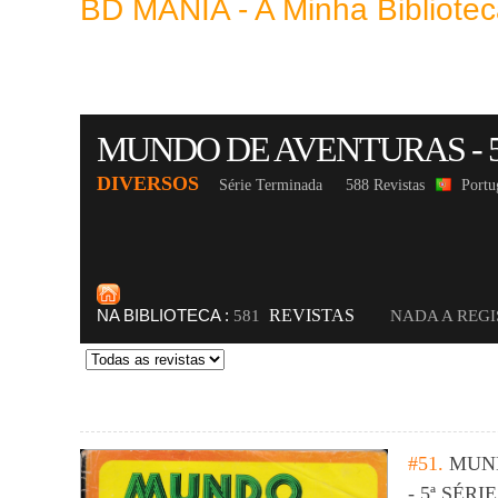
BD MANIA - A Minha Bibliot
MUNDO DE AVENTURAS - 5
DIVERSOS
Série Terminada
588 Revistas
Portu
NA BIBLIOTECA :
REVISTAS
581
NADA A REG
#51.
MUN
- 5ª SÉRIE