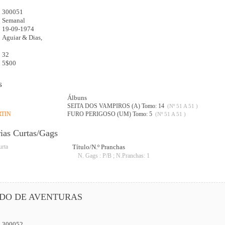
300051
:
Semanal
19-09-1974
Aguiar & Dias,
32
5$00
s
Álbuns
SEITA DOS VAMPIROS (A) Tomo: 14
(Nº 51 A 51 )
RTIN
FURO PERIGOSO (UM) Tomo: 5
(Nº 51 A 51 )
rias Curtas/Gags
urta
Título/N.º Pranchas
N. Gags : P/B ; N.Pranchas: 1
DO DE AVENTURAS
300052