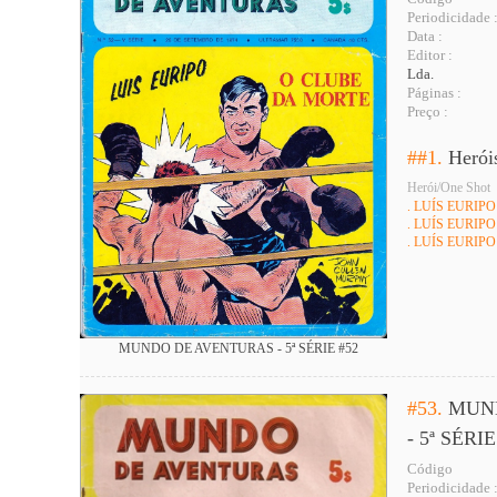
Periodicidade 
Data :
Editor :
Lda.
Páginas :
Preço :
##1.
Herói
Herói/One Shot
. LUÍS EURIPO
. LUÍS EURIPO
. LUÍS EURIPO
MUNDO DE AVENTURAS - 5ª SÉRIE #52
#53.
MUN
- 5ª SÉRIE
Código
Periodicidade 