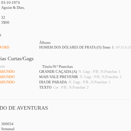
03-10-1974
Aguiar & Dias,
32
5$00
s
Álbuns
DFORD
HOMEM DOS DÓLARES DE PRATA (O) Tomo: 1
(Nº 53 A 53
rias Curtas/Gags
urta
Título/N.º Pranchas
GABUNDO
GRANDE CAÇADA (A)
N. Gags : P/B ; N.Pranchas: 1
GABUNDO
MAIS VALE PREVENIR
N. Gags : P/B ; N.Pranchas: 1
GABUNDO
DIA DE PARADA
N. Gags : P/B ; N.Pranchas: 1
TEXTO
Cor : P/B ; N.Pranchas: 2
DO DE AVENTURAS
300054
:
Semanal