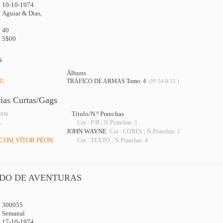
10-10-1974
Aguiar & Dias,
40
5$00
s
Álbuns
NG
TRÁFICO DE ARMAS Tomo: 4
(Nº 54 A 55 )
rias Curtas/Gags
urta
Título/N.º Pranchas
…
Cor : P/B ; N.Pranchas: 1
JOHN WAYNE
Cor : CORES ; N.Pranchas: 1
 COM VÍTOR PÉON
Cor : TEXTO ; N.Pranchas: 4
DO DE AVENTURAS
300055
:
Semanal
17-10-1974