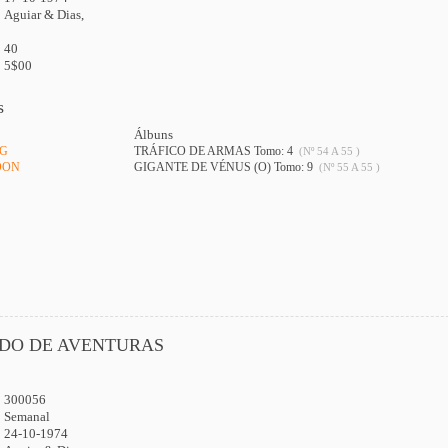
Aguiar & Dias,
40
5$00
s
Álbuns
NG
TRÁFICO DE ARMAS Tomo: 4
(Nº 54 A 55 )
DON
GIGANTE DE VÉNUS (O) Tomo: 9
(Nº 55 A 55 )
DO DE AVENTURAS
300056
:
Semanal
24-10-1974