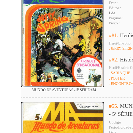
Data :
Editor :
Lda.
Páginas :
Preço :
##1.
Herói
Herói/One Shot
. JERRY SPRI
##2.
Histó
Herói/História C
. SABIA QUE
. POSTER
. ENCONTRO
MUNDO DE AVENTURAS - 5ª SÉRIE #54
#55.
MUN
- 5ª SÉRIE
Código
Periodicidade 
Data :