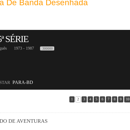
eca De Banda Desenhada
ª SÉRIE
guês
1973 - 1987
300000
PARA-BD
ISTAR
1
2
3
4
5
6
7
8
9
10
DO DE AVENTURAS