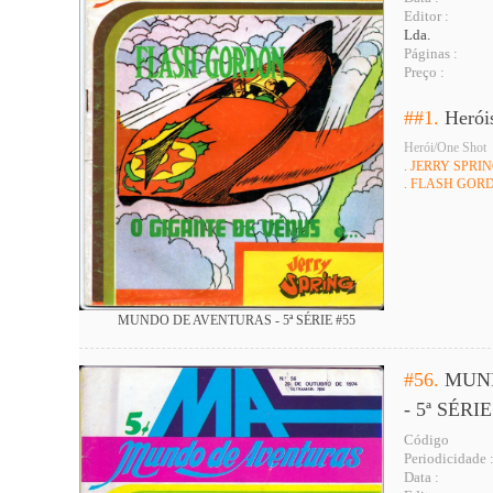
Editor :
Lda.
Páginas :
Preço :
##1.
Herói
Herói/One Shot
. JERRY SPRI
. FLASH GOR
MUNDO DE AVENTURAS - 5ª SÉRIE #55
#56.
MUN
- 5ª SÉRIE
Código
Periodicidade 
Data :