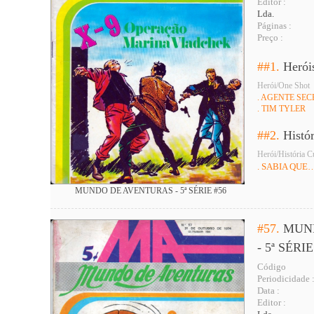
Editor :
Lda.
Páginas :
Preço :
##1.
Herói
Herói/One Shot
. AGENTE SEC
. TIM TYLER
##2.
Histó
Herói/História C
. SABIA QUE
MUNDO DE AVENTURAS - 5ª SÉRIE #56
#57.
MUN
- 5ª SÉRIE
Código
Periodicidade 
Data :
Editor :