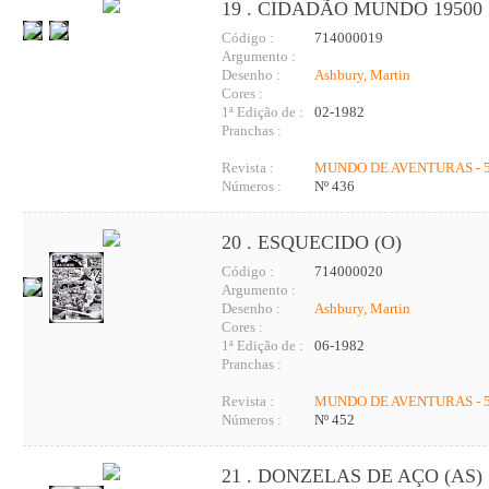
19 . CIDADÃO MUNDO 19500
Código :
714000019
Argumento :
Desenho :
Ashbury, Martin
Cores :
1ª Edição de :
02-1982
Pranchas :
Revista :
MUNDO DE AVENTURAS - 5
Números :
Nº 436
20 . ESQUECIDO (O)
Código :
714000020
Argumento :
Desenho :
Ashbury, Martin
Cores :
1ª Edição de :
06-1982
Pranchas :
Revista :
MUNDO DE AVENTURAS - 5
Números :
Nº 452
21 . DONZELAS DE AÇO (AS)