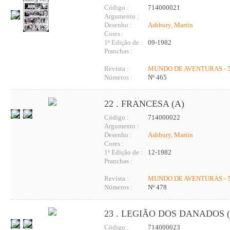
Código :
714000021
Argumento :
Desenho :
Ashbury, Martin
Cores :
1ª Edição de :
09-1982
Pranchas :
Revista :
MUNDO DE AVENTURAS - 5
Números :
Nº 465
22 . FRANCESA (A)
Código :
714000022
Argumento :
Desenho :
Ashbury, Martin
Cores :
1ª Edição de :
12-1982
Pranchas :
Revista :
MUNDO DE AVENTURAS - 5
Números :
Nº 478
23 . LEGIÃO DOS DANADOS (
Código :
714000023