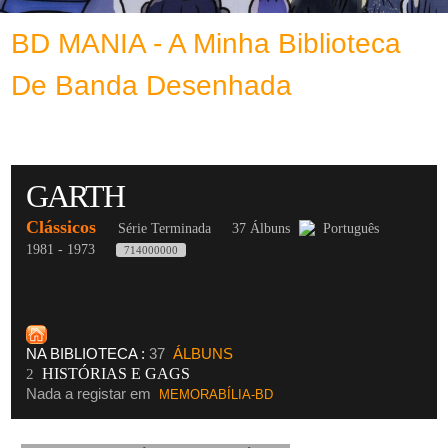
BD MANIA - A Minha Biblioteca
De Banda Desenhada
GARTH
Clássicos
Série Terminada
37 Álbuns
Português
1981 - 1973
714000000
NA BIBLIOTECA :
37
ÁLBUNS
HISTÓRIAS E GAGS
2
Nada a registar em
MEMORABÍLIA-BD