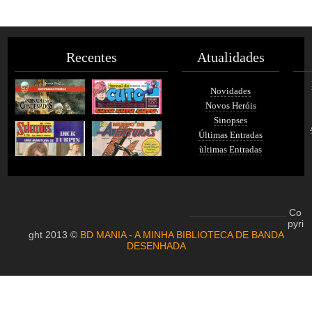
Recentes
Atualidades
Novidades
Novos Heróis
Sinopses
Últimas Entradas
ùltimas Entradas
Co
pyri
ght 2013 ©
BD MANIA - A MINHA BIBLIOTECA DE BANDA
DESENHADA