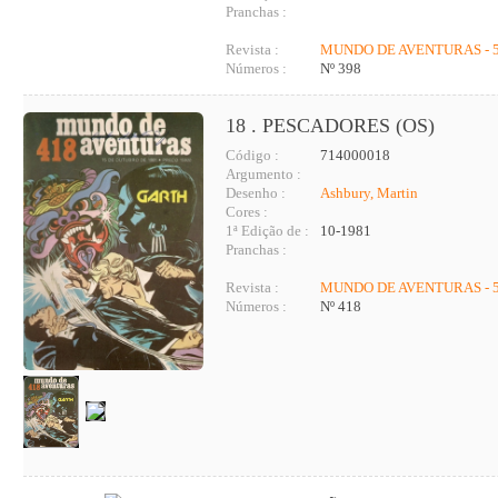
Pranchas :
Revista :
MUNDO DE AVENTURAS - 5
Números :
Nº 398
18 . PESCADORES (OS)
Código :
714000018
Argumento :
Desenho :
Ashbury, Martin
Cores :
1ª Edição de :
10-1981
Pranchas :
Revista :
MUNDO DE AVENTURAS - 5
Números :
Nº 418