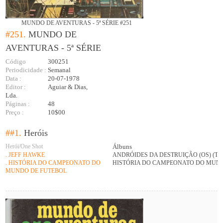
MUNDO DE AVENTURAS - 5ª SÉRIE #251
#251.
MUNDO DE
AVENTURAS - 5ª SÉRIE
Código
300251
Periodicidade :
Semanal
Data :
20-07-1978
Editor :
Aguiar & Dias,
Lda.
Páginas :
48
Preço :
10$00
##1.
Heróis
Herói/One Shot
Álbuns
. JEFF HAWKE
ANDRÓIDES DA DESTRUIÇÃO (OS) (TIRAS
. HISTÓRIA DO CAMPEONATO DO
HISTÓRIA DO CAMPEONATO DO MUNDO
MUNDO DE FUTEBOL