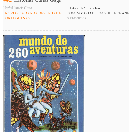
##2.
Histórias Curtas/Gags
Herói/História Curta
Título/N.º Pranchas
. NOVOS DA BANDA DESENHADA
DOMINGOS JADE EM SUBTERRÂNEO
PORTUGUESAS
N.Pranchas: 4