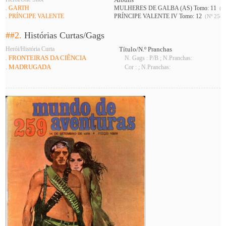
. GARTH
MULHERES DE GALBA (AS) Tomo: 11
(Nº
. PRÍNCIPE VALENTE
PRÍNCIPE VALENTE IV Tomo: 12
(Nº 258 
##2.
Histórias Curtas/Gags
Herói/História Curta
Título/N.º Pranchas
. FRONTEIRAS DA CIÊNCIA
N. Gags : P/B ; N.Pranchas:
. MADRUGADA
Cor : ; N.Pranchas: