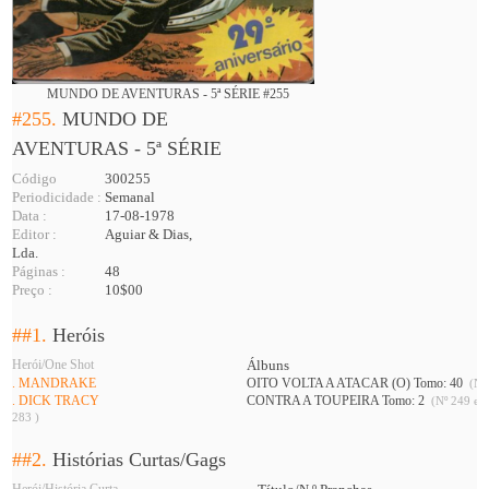
MUNDO DE AVENTURAS - 5ª SÉRIE #255
#255.
MUNDO DE
AVENTURAS - 5ª SÉRIE
Código
300255
Periodicidade :
Semanal
Data :
17-08-1978
Editor :
Aguiar & Dias,
Lda.
Páginas :
48
Preço :
10$00
##1.
Heróis
Herói/One Shot
Álbuns
. MANDRAKE
OITO VOLTA A ATACAR (O) Tomo: 40
(Nº 
. DICK TRACY
CONTRA A TOUPEIRA Tomo: 2
(Nº 249 e 2
283 )
##2.
Histórias Curtas/Gags