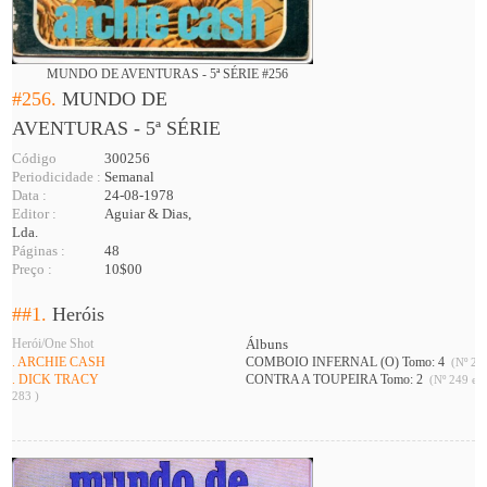
MUNDO DE AVENTURAS - 5ª SÉRIE #256
#256.
MUNDO DE
AVENTURAS - 5ª SÉRIE
Código
300256
Periodicidade :
Semanal
Data :
24-08-1978
Editor :
Aguiar & Dias,
Lda.
Páginas :
48
Preço :
10$00
##1.
Heróis
Herói/One Shot
Álbuns
. ARCHIE CASH
COMBOIO INFERNAL (O) Tomo: 4
(Nº 256
. DICK TRACY
CONTRA A TOUPEIRA Tomo: 2
(Nº 249 e 2
283 )