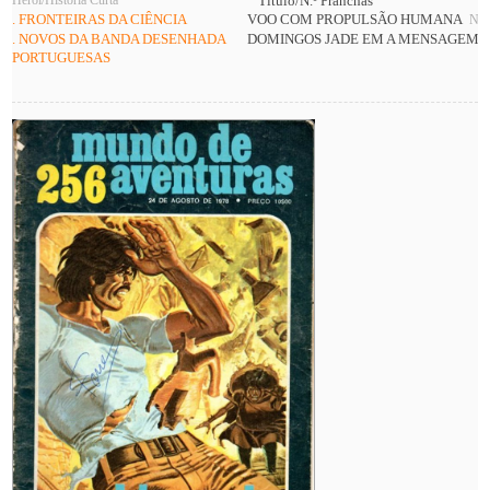
Herói/História Curta
Título/N.º Pranchas
. FRONTEIRAS DA CIÊNCIA
VOO COM PROPULSÃO HUMANA
N. G
. NOVOS DA BANDA DESENHADA
DOMINGOS JADE EM A MENSAGEM
N
PORTUGUESAS