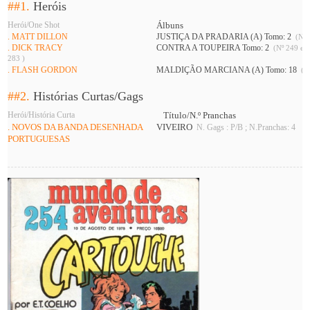
##1.
Heróis
Herói/One Shot
Álbuns
. MATT DILLON
JUSTIÇA DA PRADARIA (A) Tomo: 2
(Nº 
. DICK TRACY
CONTRA A TOUPEIRA Tomo: 2
(Nº 249 e 2
283 )
. FLASH GORDON
MALDIÇÃO MARCIANA (A) Tomo: 18
(Nº
##2.
Histórias Curtas/Gags
Herói/História Curta
Título/N.º Pranchas
. NOVOS DA BANDA DESENHADA
VIVEIRO
N. Gags : P/B ; N.Pranchas: 4
PORTUGUESAS