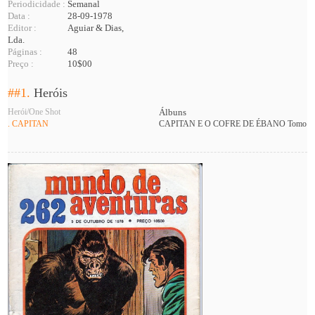
Periodicidade :
Semanal
Data :
28-09-1978
Editor :
Aguiar & Dias,
Lda.
Páginas :
48
Preço :
10$00
##1.
Heróis
Herói/One Shot
Álbuns
. CAPITAN
CAPITAN E O COFRE DE ÉBANO Tomo: 