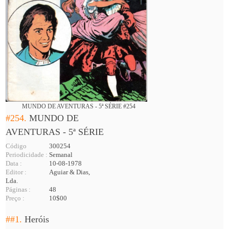
MUNDO DE AVENTURAS - 5ª SÉRIE #254
#254.
MUNDO DE
AVENTURAS - 5ª SÉRIE
Código
300254
Periodicidade :
Semanal
Data :
10-08-1978
Editor :
Aguiar & Dias,
Lda.
Páginas :
48
Preço :
10$00
##1.
Heróis