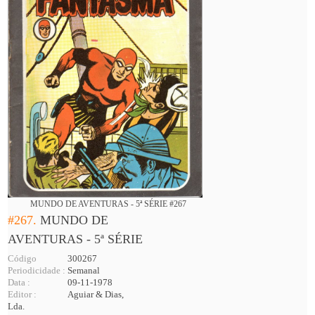
MUNDO DE AVENTURAS - 5ª SÉRIE #267
#267.
MUNDO DE
AVENTURAS - 5ª SÉRIE
Código
300267
Periodicidade :
Semanal
Data :
09-11-1978
Editor :
Aguiar & Dias,
Lda.