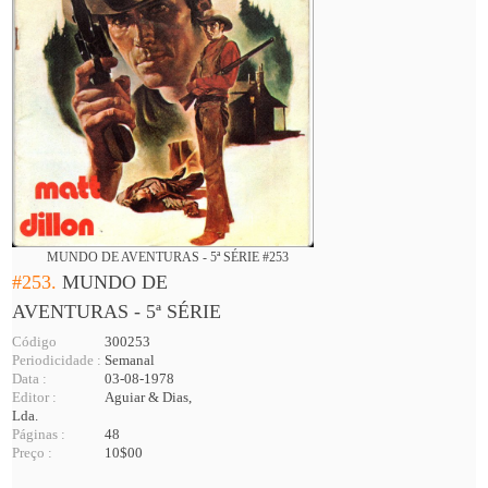
MUNDO DE AVENTURAS - 5ª SÉRIE #253
#253.
MUNDO DE
AVENTURAS - 5ª SÉRIE
Código
300253
Periodicidade :
Semanal
Data :
03-08-1978
Editor :
Aguiar & Dias,
Lda.
Páginas :
48
Preço :
10$00