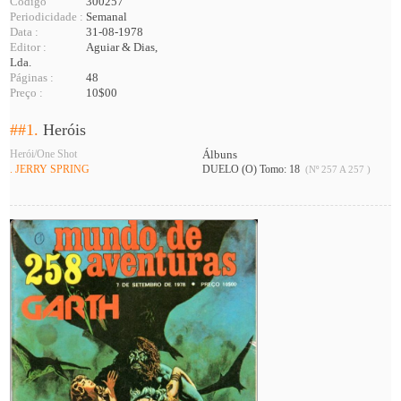
Código
300257
Periodicidade :
Semanal
Data :
31-08-1978
Editor :
Aguiar & Dias,
Lda.
Páginas :
48
Preço :
10$00
##1.
Heróis
Herói/One Shot
Álbuns
. JERRY SPRING
DUELO (O) Tomo: 18
(Nº 257 A 257 )