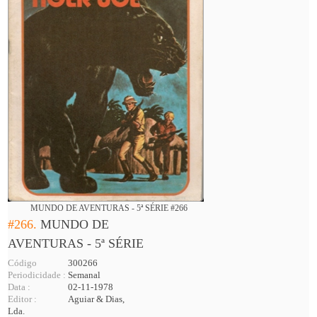
MUNDO DE AVENTURAS - 5ª SÉRIE #266
#266.
MUNDO DE
AVENTURAS - 5ª SÉRIE
Código
300266
Periodicidade :
Semanal
Data :
02-11-1978
Editor :
Aguiar & Dias,
Lda.