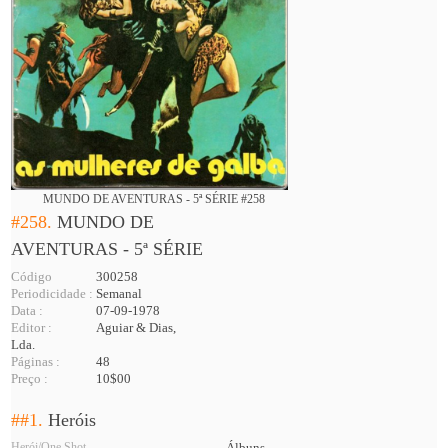
MUNDO DE AVENTURAS - 5ª SÉRIE #258
#258.
MUNDO DE
AVENTURAS - 5ª SÉRIE
Código
300258
Periodicidade :
Semanal
Data :
07-09-1978
Editor :
Aguiar & Dias,
Lda.
Páginas :
48
Preço :
10$00
##1.
Heróis
Herói/One Shot
Álbuns