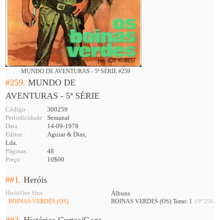
MUNDO DE AVENTURAS - 5ª SÉRIE #259
#259.
MUNDO DE
AVENTURAS - 5ª SÉRIE
Código
300259
Periodicidade :
Semanal
Data :
14-09-1978
Editor :
Aguiar & Dias,
Lda.
Páginas :
48
Preço :
10$00
##1.
Heróis
Herói/One Shot
Álbuns
. BOINAS VERDES (OS)
BOINAS VERDES (OS) Tomo: 1
(Nº 259 A 