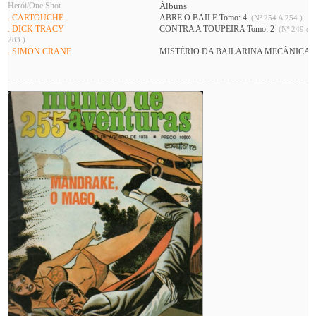
Herói/One Shot
Álbuns
. CARTOUCHE
ABRE O BAILE Tomo: 4
(Nº 254 A 254 )
. DICK TRACY
CONTRA A TOUPEIRA Tomo: 2
(Nº 249 e 2
283 )
. SIMON CRANE
MISTÉRIO DA BAILARINA MECÂNICA (O