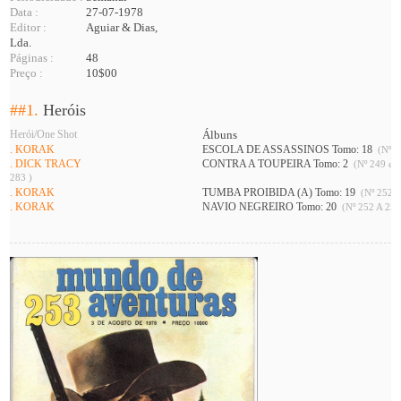
Data :
27-07-1978
Editor :
Aguiar & Dias,
Lda.
Páginas :
48
Preço :
10$00
##1.
Heróis
Herói/One Shot
Álbuns
. KORAK
ESCOLA DE ASSASSINOS Tomo: 18
(Nº 2
. DICK TRACY
CONTRA A TOUPEIRA Tomo: 2
(Nº 249 e 2
283 )
. KORAK
TUMBA PROIBIDA (A) Tomo: 19
(Nº 252 A
. KORAK
NAVIO NEGREIRO Tomo: 20
(Nº 252 A 252