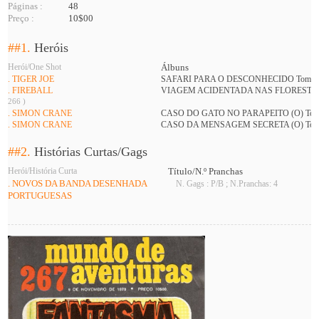
Páginas :
48
Preço :
10$00
##1.
Heróis
Herói/One Shot
Álbuns
. TIGER JOE
SAFARI PARA O DESCONHECIDO Tomo:
. FIREBALL
VIAGEM ACIDENTADA NAS FLORESTAS 
266 )
. SIMON CRANE
CASO DO GATO NO PARAPEITO (O) Tom
. SIMON CRANE
CASO DA MENSAGEM SECRETA (O) Tom
##2.
Histórias Curtas/Gags
Herói/História Curta
Título/N.º Pranchas
. NOVOS DA BANDA DESENHADA
N. Gags : P/B ; N.Pranchas: 4
PORTUGUESAS