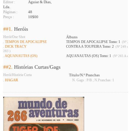
Editor :
Aguiar & Dias,
Lda.
Páginas :
48
Preço :
10$00
##1.
Heróis
Herói/One Shot
Álbuns
. TEMPOS DE APOCALIPSE
TEMPOS DE APOCALIPSE Tomo: 1
(Nº 26
. DICK TRACY
CONTRA A TOUPEIRA Tomo: 2
(Nº 249 e 2
283 )
. AQUANAUTAS (OS)
AQUANAUTAS (OS) Tomo: 1
(Nº 265 A e 2
##2.
Histórias Curtas/Gags
Herói/História Curta
Título/N.º Pranchas
. HAGAR
N. Gags : P/B ; N.Pranchas: 1