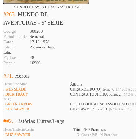
MUNDO DE AVENTURAS - 5ª SÉRIE #263
#263.
MUNDO DE
AVENTURAS - 5ª SÉRIE
Código
300263
Periodicidade :
Semanal
Data :
12-10-1978
Editor :
Aguiar & Dias,
Lda.
Páginas :
48
Preço :
10$00
##1.
Heróis
Herói/One Shot
Álbuns
. WES SLADE
CURANDEIRO (O) Tomo: 6
(Nº 263 A 263 )
. DICK TRACY
CONTRA A TOUPEIRA Tomo: 2
(Nº 249 e 2
283 )
. GREEN ARROW
FLECHA QUE ATRAVESSOU UM CONTINE
. BUZ SAWYER
BUZ SAWYER Tomo: 3
(Nº 263 A 263 )
##2.
Histórias Curtas/Gags
Herói/História Curta
Título/N.º Pranchas
. BUZ SAWYER
N. Gags : P/B ; N.Pranchas: