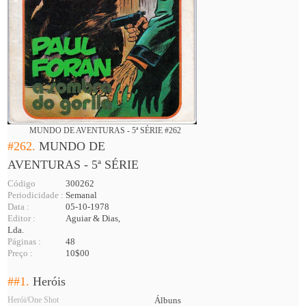
MUNDO DE AVENTURAS - 5ª SÉRIE #262
#262.
MUNDO DE
AVENTURAS - 5ª SÉRIE
Código
300262
Periodicidade :
Semanal
Data :
05-10-1978
Editor :
Aguiar & Dias,
Lda.
Páginas :
48
Preço :
10$00
##1.
Heróis
Herói/One Shot
Álbuns