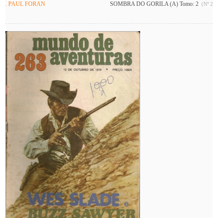
. PAUL FORAN
SOMBRA DO GORILA (A) Tomo: 2
(Nº 262