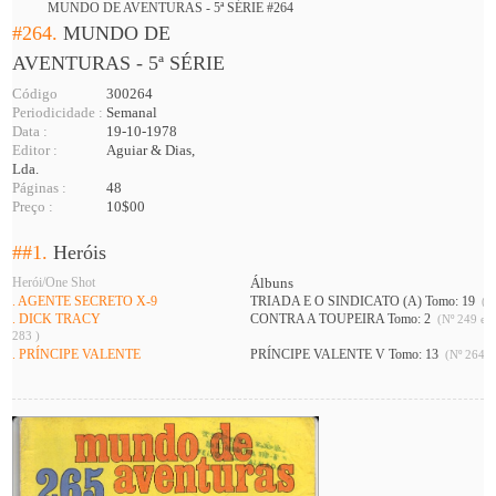
MUNDO DE AVENTURAS - 5ª SÉRIE #264
#264.
MUNDO DE
AVENTURAS - 5ª SÉRIE
Código
300264
Periodicidade :
Semanal
Data :
19-10-1978
Editor :
Aguiar & Dias,
Lda.
Páginas :
48
Preço :
10$00
##1.
Heróis
Herói/One Shot
Álbuns
. AGENTE SECRETO X-9
TRIADA E O SINDICATO (A) Tomo: 19
(Nº
. DICK TRACY
CONTRA A TOUPEIRA Tomo: 2
(Nº 249 e 2
283 )
. PRÍNCIPE VALENTE
PRÍNCIPE VALENTE V Tomo: 13
(Nº 264 A