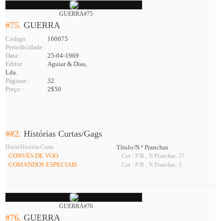
GUERRA#75
#75.
GUERRA
Código
160075
Periodicidade :
Data :
25-04-1969
Editor :
Aguiar & Dias,
Lda.
Páginas :
32
Preço :
2$50
##2.
Histórias Curtas/Gags
Herói/História Curta
Título/N.º Pranchas
. CONVÉS DE VOO
Cor : P/B ; N.Pranchas: 27
. COMANDOS ESPECIAIS
Cor : P/B ; N.Pranchas: 5
GUERRA#76
#76.
GUERRA