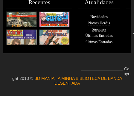
Recentes
Atualidades
Novidades
Novos Heróis
Sinopses
Últimas Entradas
ùltimas Entradas
Co
pyri
ght 2013 ©
BD MANIA - A MINHA BIBLIOTECA DE BANDA
DESENHADA