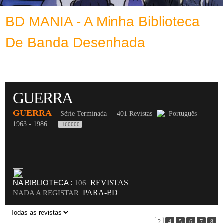
BD MANIA - A Minha Biblioteca
De Banda Desenhada
GUERRA
GUERRA
Série Terminada
401 Revistas
Português
1963 - 1986
160000
NA BIBLIOTECA :
REVISTAS
106
PARA-BD
NADA A REGISTAR
2
4
5
6
7
8