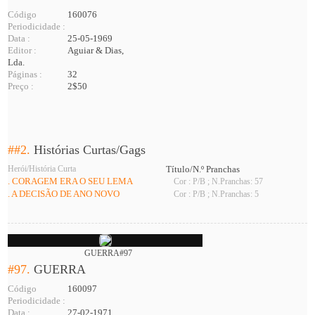
Código
160076
Periodicidade :
Data :
25-05-1969
Editor :
Aguiar & Dias,
Lda.
Páginas :
32
Preço :
2$50
##2.
Histórias Curtas/Gags
Herói/História Curta
Título/N.º Pranchas
. CORAGEM ERA O SEU LEMA
Cor : P/B ; N.Pranchas: 57
. A DECISÃO DE ANO NOVO
Cor : P/B ; N.Pranchas: 5
GUERRA#97
#97.
GUERRA
Código
160097
Periodicidade :
Data :
27-02-1971