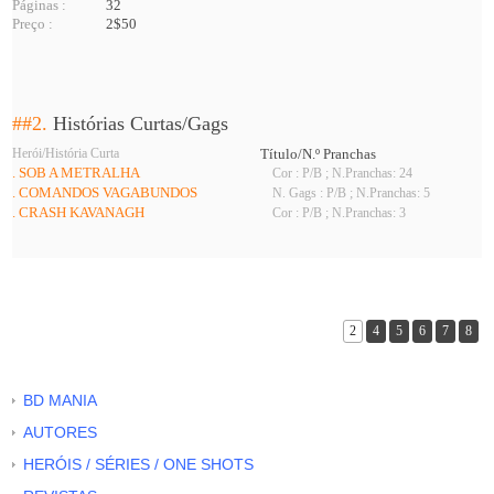
Páginas :
32
Preço :
2$50
##2.
Histórias Curtas/Gags
Herói/História Curta
Título/N.º Pranchas
. SOB A METRALHA
Cor : P/B ; N.Pranchas: 24
. COMANDOS VAGABUNDOS
N. Gags : P/B ; N.Pranchas: 5
. CRASH KAVANAGH
Cor : P/B ; N.Pranchas: 3
2
4
5
6
7
8
BD MANIA
AUTORES
HERÓIS / SÉRIES / ONE SHOTS