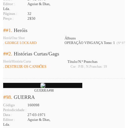
Editor :
Aguiar & Dias,
Lda.
Páginas :
32
Preço :
2$50
##1.
Heróis
Herói/One Shot
Álbuns
. GEORGE LOCKARD
OPERAÇÃO VINGANÇA Tomo: 1
(Nº 97 A
##2.
Histórias Curtas/Gags
Herói/História Curta
Título/N.º Pranchas
. DESTRUIR OS CANHÕES
Cor : P/B ; N.Pranchas: 19
GUERRA#98
#98.
GUERRA
Código
160098
Periodicidade :
Data :
27-03-1971
Editor :
Aguiar & Dias,
Lda.