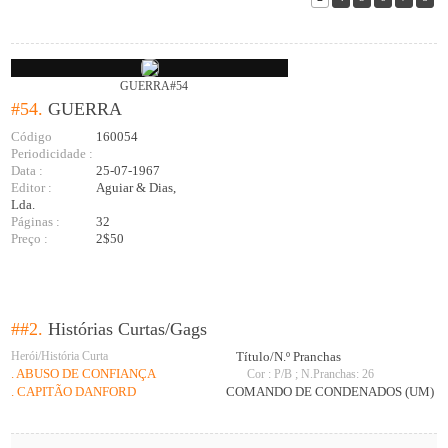
GUERRA#54
#54.
GUERRA
Código
160054
Periodicidade :
Data :
25-07-1967
Editor :
Aguiar & Dias,
Lda.
Páginas :
32
Preço :
2$50
##2.
Histórias Curtas/Gags
Herói/História Curta
Título/N.º Pranchas
. ABUSO DE CONFIANÇA
Cor : P/B ; N.Pranchas: 26
. CAPITÃO DANFORD
COMANDO DE CONDENADOS (UM)
N.