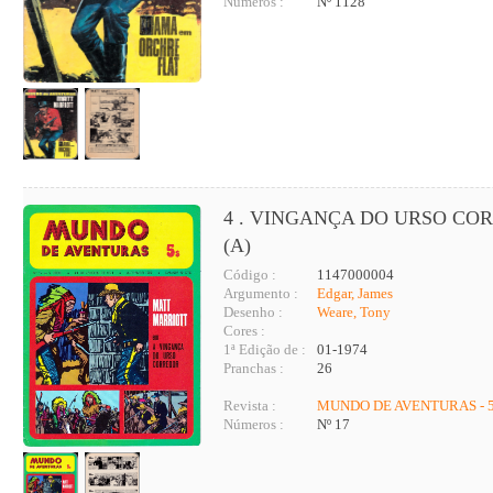
Números :
Nº 1128
4 . VINGANÇA DO URSO CO
(A)
Código :
1147000004
Argumento :
Edgar, James
Desenho :
Weare, Tony
Cores :
1ª Edição de :
01-1974
Pranchas :
26
Revista :
MUNDO DE AVENTURAS - 5
Números :
Nº 17