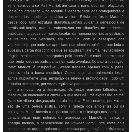
Express). No entanto, apesar das opiniões divergentes a respeito da
série, considera-se Matt Marriott um caso à parte, quer em relação ao
conteúdo dramático – no tocante à generalidade dos protagonistas e
dos enredos – sobre a temática western. Existe um “estilo Marriott”,
desde logo, uma estrutura dramática jamais vulgar: a genealogia de
heróis-anti-heróis, que se entrecruzam em situações de peripécias
patéticas, marcadas por várias facetas da humana dor (as angústias e
os traumas dos vencidos, em conjunto, com o desespero dos
vencedores), que pode ser apreciado num simples episódio, com toda a
sucessiva carga dos conflitos que se agudizam, até uma inevitabilidade
trágica, sentimos-nos embargados pela opressão e cruel determinismo
que ronda todos os participantes em cada aventura. Quanto à ilustração,
“Matt Marriott” é insuperável. Weare trabalha apenas com a pena,
desprezando a trama mecânica. O seu traço, aparentemente tosco,
atinge duplamente uma sensação de relevo e profundidade. Todo um
trabalho meticuloso, por vezes equitativo para obter importante contraste
com a silhueta, ou a iluminação. Os rostos parecem talhados em
madeira, ou modelados a cinzel – o que lhes dá uma expressão animal
(sem ser vilões), desgraçada ou até heroica. E os cenários, por vezes,
são de uma beleza rústica, com a rudeza dos ambientes ou da
paisagem. Muito haveria a especular sobre a psicologia dos heróis: as
características mais notórias da grandeza de Marriott: a justiça, a
energia melosa, a generosidade de Powder Horn. Entre estes dois
companheiros que perpetuam a quixotesca peregrinação – existe uma