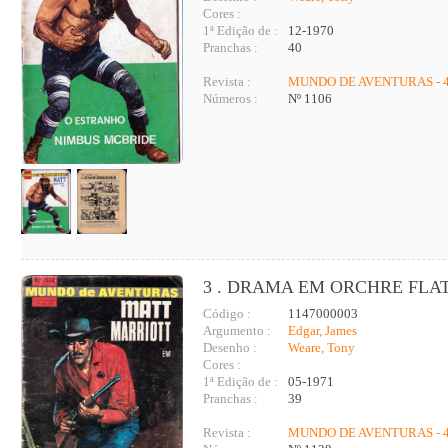
Cores :
1ª Edição de :
12-1970
Pranchas :
40
Revista :
MUNDO DE AVENTURAS - 4
Números :
Nº 1106
3 . DRAMA EM ORCHRE FLA
Código :
1147000003
Argumento :
Edgar, James
Desenho :
Weare, Tony
Cores :
1ª Edição de :
05-1971
Pranchas :
39
Revista :
MUNDO DE AVENTURAS - 4