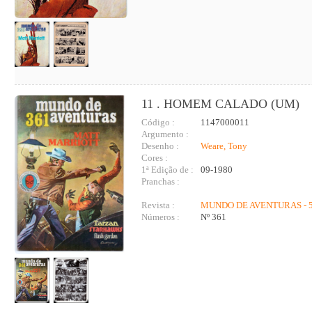
11 . HOMEM CALADO (UM)
Código :
1147000011
Argumento :
Desenho :
Weare, Tony
Cores :
1ª Edição de :
09-1980
Pranchas :
Revista :
MUNDO DE AVENTURAS - 5
Números :
Nº 361