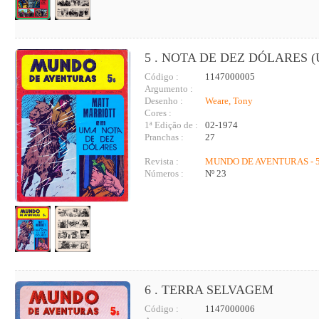
5 . NOTA DE DEZ DÓLARES 
Código :
1147000005
Argumento :
Desenho :
Weare, Tony
Cores :
1ª Edição de :
02-1974
Pranchas :
27
Revista :
MUNDO DE AVENTURAS - 5
Números :
Nº 23
6 . TERRA SELVAGEM
Código :
1147000006