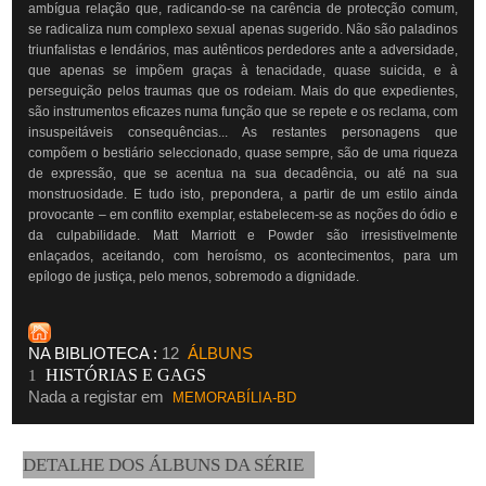
ambígua relação que, radicando-se na carência de protecção comum,
se radicaliza num complexo sexual apenas sugerido. Não são paladinos
triunfalistas e lendários, mas autênticos perdedores ante a adversidade,
que apenas se impõem graças à tenacidade, quase suicida, e à
perseguição pelos traumas que os rodeiam. Mais do que expedientes,
são instrumentos eficazes numa função que se repete e os reclama, com
insuspeitáveis consequências... As restantes personagens que
compõem o bestiário seleccionado, quase sempre, são de uma riqueza
de expressão, que se acentua na sua decadência, ou até na sua
monstruosidade. E tudo isto, prepondera, a partir de um estilo ainda
provocante – em conflito exemplar, estabelecem-se as noções do ódio e
da culpabilidade. Matt Marriott e Powder são irresistivelmente
enlaçados, aceitando, com heroísmo, os acontecimentos, para um
epílogo de justiça, pelo menos, sobremodo a dignidade.
NA BIBLIOTECA :
12
ÁLBUNS
HISTÓRIAS E GAGS
1
Nada a registar em
MEMORABÍLIA-BD
DETALHE DOS ÁLBUNS DA SÉRIE