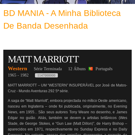
BD MANIA - A Minha Biblioteca
De Banda Desenhada
MATT MARRIOTT
Western
Série Terminada
12 Álbuns
Português
1965 - 1982
1147000000
MATT MARRIOTT – UM “WESTERN” INSUPERÁVEL por José de Matos-
Cruz - Mundo Aventuras 292 5ª série.
A saga de “Matt Marriott”, embora projectada no mítico Oeste americano,
nasceu em Inglaterra – onde foi publicada, originalmente, no Evening
News, em 1955... São seus autores Tony Weare no desenho, e James
Edgar no guião. Aliás, também se devem a artistas britânicos (Wes
Slade, de George Stokes, e “Gun Law (Matt Dillon)”, de Harry Bishop –
aparecidos em 1971, respectivamente no Sunday Express e no Daily