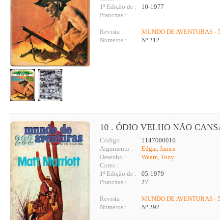
1ª Edição de :
10-1977
Pranchas :
Revista :
MUNDO DE AVENTURAS - 5
Números :
Nº 212
10 . ÓDIO VELHO NÃO CANS
Código :
1147000010
Argumento :
Edgar, James
Desenho :
Weare, Tony
Cores :
1ª Edição de :
05-1979
Pranchas :
27
Revista :
MUNDO DE AVENTURAS - 5
Números :
Nº 292