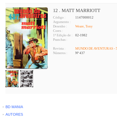
12 . MATT MARRIOTT
Código :
1147000012
Argumento :
Desenho :
Weare, Tony
Cores :
1ª Edição de :
02-1982
Pranchas :
Revista :
MUNDO DE AVENTURAS - 5
Números :
Nº 437
BD MANIA
AUTORES