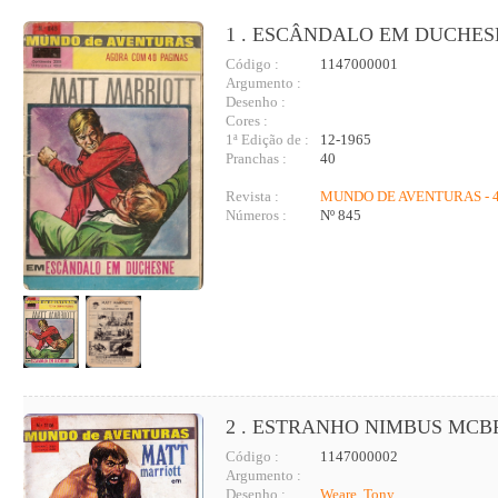
1 . ESCÂNDALO EM DUCHES
Código :
1147000001
Argumento :
Desenho :
Cores :
1ª Edição de :
12-1965
Pranchas :
40
Revista :
MUNDO DE AVENTURAS - 4
Números :
Nº 845
2 . ESTRANHO NIMBUS MCBR
Código :
1147000002
Argumento :
Desenho :
Weare, Tony