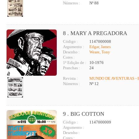
Números :
Nº 88
8 . MARY A PREGADORA
Código :
1147000008
Argumento :
Edgar, James
Desenho :
Weare, Tony
Cores :
1ª Edição de :
10-1976
Pranchas :
24
Revista :
MUNDO DE AVENTURAS - 
Números :
Nº 12
9 . BIG COTTON
Código :
1147000009
Argumento :
Desenho :
Cores :