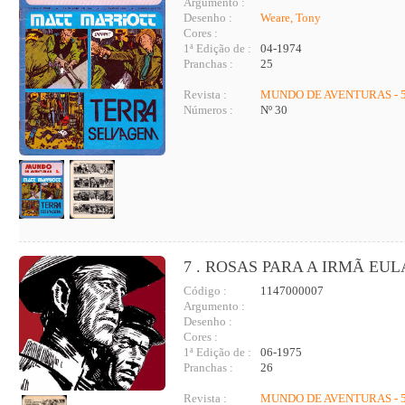
Argumento :
Desenho :
Weare, Tony
Cores :
1ª Edição de :
04-1974
Pranchas :
25
Revista :
MUNDO DE AVENTURAS - 5
Números :
Nº 30
7 . ROSAS PARA A IRMÃ EUL
Código :
1147000007
Argumento :
Desenho :
Cores :
1ª Edição de :
06-1975
Pranchas :
26
Revista :
MUNDO DE AVENTURAS - 5