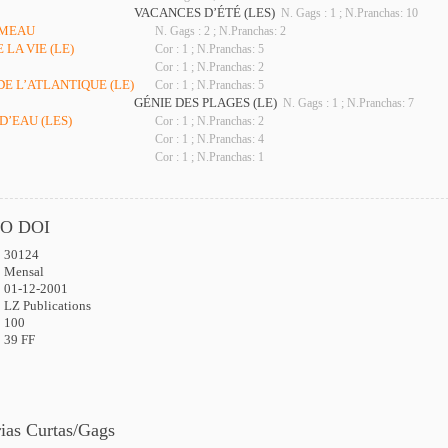
VACANCES D’ÉTÉ (LES)
N. Gags : 1 ; N.Pranchas: 10
AMEAU
N. Gags : 2 ; N.Pranchas: 2
 LA VIE (LE)
Cor : 1 ; N.Pranchas: 5
Cor : 1 ; N.Pranchas: 2
DE L’ATLANTIQUE (LE)
Cor : 1 ; N.Pranchas: 5
GÉNIE DES PLAGES (LE)
N. Gags : 1 ; N.Pranchas: 7
D’EAU (LES)
Cor : 1 ; N.Pranchas: 2
Cor : 1 ; N.Pranchas: 4
Cor : 1 ; N.Pranchas: 1
O DOI
30124
:
Mensal
01-12-2001
LZ Publications
100
39 FF
rias Curtas/Gags