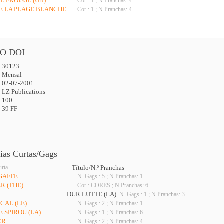
E FROISSÉ (UN)
Cor : 1 ; N.Pranchas: 4
DE LA PLAGE BLANCHE
Cor : 1 ; N.Pranchas: 4
O DOI
30123
:
Mensal
02-07-2001
LZ Publications
100
39 FF
rias Curtas/Gags
urta
Título/N.º Pranchas
GAFFE
N. Gags : 5 ; N.Pranchas: 1
R (THE)
Cor : CORES ; N.Pranchas: 6
DUR LUTTE (LA)
N. Gags : 1 ; N.Pranchas: 3
CAL (LE)
N. Gags : 2 ; N.Pranchas: 1
E SPIROU (LA)
N. Gags : 1 ; N.Pranchas: 6
ER
N. Gags : 2 ; N.Pranchas: 4