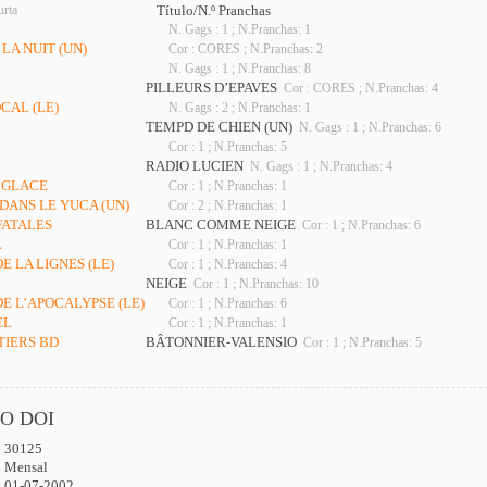
urta
Título/N.º Pranchas
N. Gags : 1 ; N.Pranchas: 1
 LA NUIT (UN)
Cor : CORES ; N.Pranchas: 2
N. Gags : 1 ; N.Pranchas: 8
PILLEURS D’EPAVES
Cor : CORES ; N.Pranchas: 4
CAL (LE)
N. Gags : 2 ; N.Pranchas: 1
TEMPD DE CHIEN (UN)
N. Gags : 1 ; N.Pranchas: 6
Cor : 1 ; N.Pranchas: 5
RADIO LUCIEN
N. Gags : 1 ; N.Pranchas: 4
A GLACE
Cor : 1 ; N.Pranchas: 1
 DANS LE YUCA (UN)
Cor : 2 ; N.Pranchas: 1
FATALES
BLANC COMME NEIGE
Cor : 1 ; N.Pranchas: 6
L
Cor : 1 ; N.Pranchas: 1
E LA LIGNES (LE)
Cor : 1 ; N.Pranchas: 4
NEIGE
Cor : 1 ; N.Pranchas: 10
DE L’APOCALYPSE (LE)
Cor : 1 ; N.Pranchas: 6
EL
Cor : 1 ; N.Pranchas: 1
TIERS BD
BÂTONNIER-VALENSIO
Cor : 1 ; N.Pranchas: 5
O DOI
30125
:
Mensal
01-07-2002