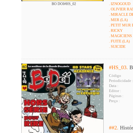
. IZNOGOUD
BO DOI#HS_02
. OLIVIER R
. MIRACLE DE
. MER (LA)
. PETIT MUR 
. RICKY
. MAGICIENS 
. FUITE (LA)
. SUICIDE
#HS_03.
B
Código
Periodicidade 
Data :
Editor :
Páginas :
Preço :
##2.
Histó