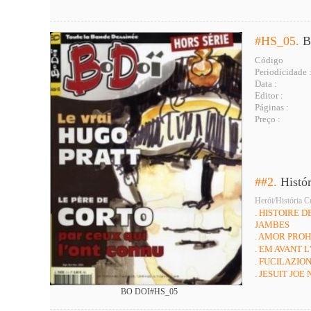
#HS_05.
B
Código
Periodicidade 
Data :
Editor :
Páginas :
Preço :
##2.
Histó
Herói/História C
. HISTOIRE 
JAMBES
. AMOR PROH
. EM AVANT L
. FUCILAZIO
. JESUIT JOE N
BO DOI#HS_05