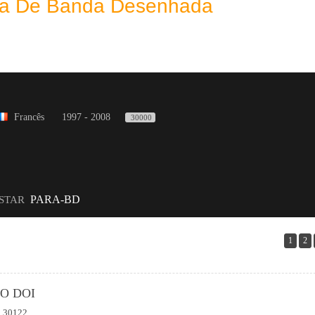
eca De Banda Desenhada
Francês
1997 - 2008
30000
PARA-BD
ISTAR
1
2
O DOI
30122