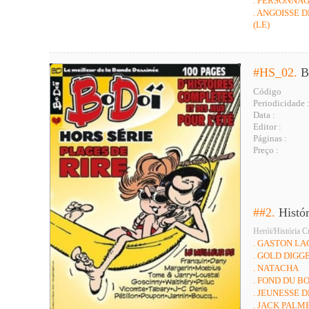
. PERSONNAG
. ANGOISSE 
(LE)
#HS_02.
B
Código
Periodicidade 
Data :
Editor :
Páginas :
Preço :
##2.
Histó
Herói/História C
. GASTON LA
. GOLD DIGGE
. NATACHA
. FOND DU BO
. JEUNESSE D
. JACK PALM