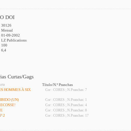
O DOI
30126
:
Mensal
01-09-2002
LZ Publications
100
6,4
rias Curtas/Gags
urta
Título/N.º Pranchas
DES HOMMES À SIX
Cor : CORES ; N.Pranchas: 7
IBIDO (UN)
Cor : CORES ; N.Pranchas: 1
’ECOSSE!
Cor : CORES ; N.Pranchas: 4
NE
Cor : CORES ; N.Pranchas: 8
º 2
Cor : CORES ; N.Pranchas: 17