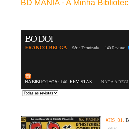
BD MANIA - A Minha Bibliot
BO DOI
FRANCO-BELGA
Série Terminada
140 Revistas
NA BIBLIOTECA :
REVISTAS
140
NADA A REG
#HS_01.
B
Código