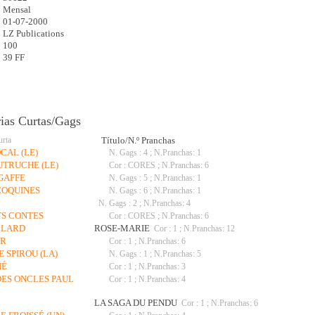
:
Mensal
01-07-2000
LZ Publications
100
39 FF
rias Curtas/Gags
urta
Título/N.º Pranchas
CAL (LE)
N. Gags : 4 ; N.Pranchas: 1
AUTRUCHE (LE)
Cor : CORES ; N.Pranchas: 6
GAFFE
N. Gags : 5 ; N.Pranchas: 1
 COQUINES
N. Gags : 6 ; N.Pranchas: 1
N. Gags : 2 ; N.Pranchas: 4
ITS CONTES
Cor : CORES ; N.Pranchas: 6
LLARD
ROSE-MARIE
Cor : 1 ; N.Pranchas: 12
AR
Cor : 1 ; N.Pranchas: 6
E SPIROU (LA)
N. Gags : 1 ; N.Pranchas: 5
NÉ
Cor : 1 ; N.Pranchas: 3
 DES ONCLES PAUL
Cor : 1 ; N.Pranchas: 4
LA SAGA DU PENDU
Cor : 1 ; N.Pranchas: 6