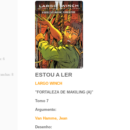
: 6
ESTOU A LER
anchas: 8
LARGO WINCH
"
FORTALEZA DE MAKILING (A)
"
Tomo 7
Argumento
:
Van Hamme, Jean
Desenho: