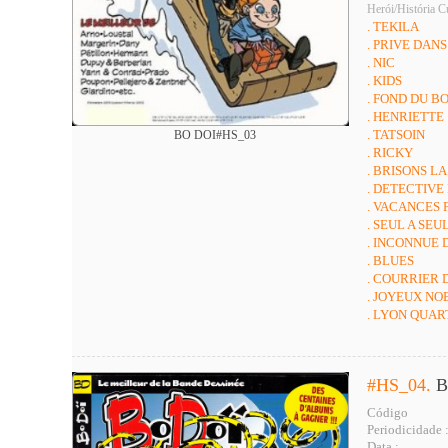
Herói/História C
. TEKILA
. PRIVE DANS
. NIC
. KIDS
. FOND DU BO
. HENRIETTE
. TATSOIN
BO DOI#HS_03
. RICKY
. BRISONS L
. DETECTIVE
. VACANCES 
. SEUL A SEU
. INCONNUE D
. BLUES
. COURRIER 
. JOYEUX NO
. LYON QUAR
#HS_04.
B
Código
Periodicidade 
Data :