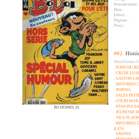
Periodicidade 
Data :
Editor :
Páginas :
Preço :
##2.
Histó
Herói/História C
. FOND DU BO
. CRI DE LE
. GASTON LA
. HISTOIRES
. NORMA
. SALES PET
. COLIN-MAI
. STAN PULS
BO DOI#HS_01
. JEUNESSE D
. VICE PLATI
. HISTOIRES
(LES)
. SAWFEE