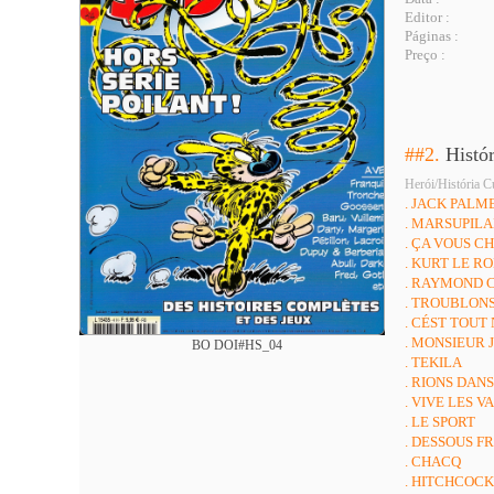
Editor :
Páginas :
Preço :
##2.
Histó
Herói/História C
. JACK PALM
. MARSUPIL
. ÇA VOUS C
. KURT LE R
. RAYMOND 
. TROUBLONS
. CÉST TOUT
. MONSIEUR 
BO DOI#HS_04
. TEKILA
. RIONS DAN
. VIVE LES 
. LE SPORT
. DESSOUS F
. CHACQ
. HITCHCOC