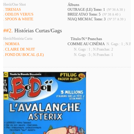
Herói/One Shot
Álbuns
. TIRESIAS
OUTRAGE (LE) Tomo: 1
(Nº 36 A 38 )
. ODILON VERJUS
BREIZ ATAO Tomo: 5
(Nº 38 A 40 )
. SPOON & WHITE
NIAQ MICMAC Tomo: 3
(Nº 37 A 39 )
##2.
Histórias Curtas/Gags
Herói/História Curta
Título/N.º Pranchas
. NORMA
COMME AU CINÉMA
N. Gags : 1 ; N.Pra
. CLAIRE DE NUIT
N. Gags : 1 ; N.Pranchas: 2
. FOND DU BOCAL (LE)
N. Gags : 5 ; N.Pranchas: 1