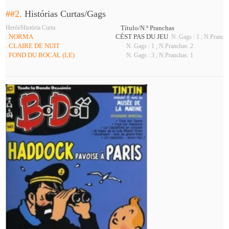
##2.
Histórias Curtas/Gags
Herói/História Curta
Título/N.º Pranchas
. NORMA
CÉST PAS DU JEU
N. Gags : 1 ; N.Prancha
. CLAIRE DE NUIT
N. Gags : 1 ; N.Pranchas: 2
. FOND DU BOCAL (LE)
N. Gags : 3 ; N.Pranchas: 1