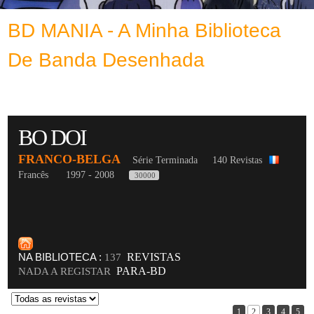
BD MANIA - A Minha Biblioteca
De Banda Desenhada
BO DOI
FRANCO-BELGA
Série Terminada
140 Revistas
Francês
1997 - 2008
30000
NA BIBLIOTECA :
REVISTAS
137
PARA-BD
NADA A REGISTAR
1
2
3
4
5