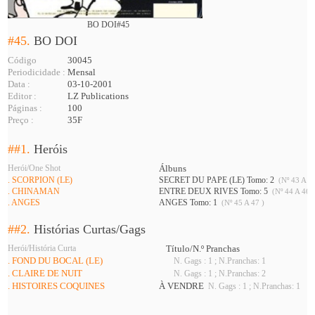
BO DOI#45
#45.
BO DOI
Código
30045
Periodicidade :
Mensal
Data :
03-10-2001
Editor :
LZ Publications
Páginas :
100
Preço :
35F
##1.
Heróis
Herói/One Shot
Álbuns
. SCORPION (LE)
SECRET DU PAPE (LE) Tomo: 2
(Nº 43 A 45
. CHINAMAN
ENTRE DEUX RIVES Tomo: 5
(Nº 44 A 46 
. ANGES
ANGES Tomo: 1
(Nº 45 A 47 )
##2.
Histórias Curtas/Gags
Herói/História Curta
Título/N.º Pranchas
. FOND DU BOCAL (LE)
N. Gags : 1 ; N.Pranchas: 1
. CLAIRE DE NUIT
N. Gags : 1 ; N.Pranchas: 2
. HISTOIRES COQUINES
À VENDRE
N. Gags : 1 ; N.Pranchas: 1