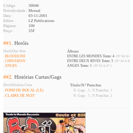
Código
30046
Periodicidade :
Mensal
Data :
03-11-2001
Editor :
LZ Publications
Páginas :
100
Preço :
35F
##1.
Heróis
Herói/One Shot
Álbuns
. BLOODLINE
ENTRE LES MONDES Tomo: 4
(Nº 46 A 48 
. CHINAMAN
ENTRE DEUX RIVES Tomo: 5
(Nº 44 A 46 
. ANGES
ANGES Tomo: 1
(Nº 45 A 47 )
##2.
Histórias Curtas/Gags
Herói/História Curta
Título/N.º Pranchas
. FOND DU BOCAL (LE)
N. Gags : 3 ; N.Pranchas: 1
. CLAIRE DE NUIT
N. Gags : 1 ; N.Pranchas: 2