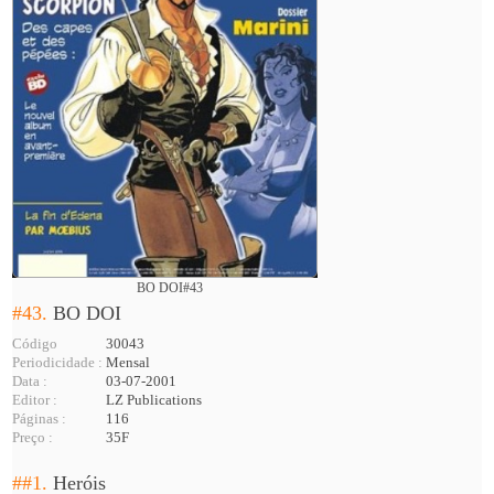
BO DOI#43
#43.
BO DOI
Código
30043
Periodicidade :
Mensal
Data :
03-07-2001
Editor :
LZ Publications
Páginas :
116
Preço :
35F
##1.
Heróis