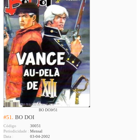
BO DOI#51
#51.
BO DOI
Código
30051
Periodicidade :
Mensal
Data :
03-04-2002