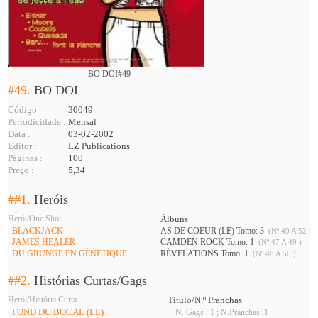
BO DOI#49
#49.
BO DOI
Código
30049
Periodicidade :
Mensal
Data :
03-02-2002
Editor :
LZ Publications
Páginas :
100
Preço :
5,34
##1.
Heróis
Herói/One Shot
Álbuns
. BLACKJACK
AS DE COEUR (LE) Tomo: 3
(Nº 49 A 52 )
. JAMES HEALER
CAMDEN ROCK Tomo: 1
(Nº 47 A 49 )
. DU GRUNGE EN GÉNÉTIQUE
RÉVÉLATIONS Tomo: 1
(Nº 48 A 50 )
##2.
Histórias Curtas/Gags
Herói/História Curta
Título/N.º Pranchas
. FOND DU BOCAL (LE)
N. Gags : 1 ; N.Pranchas: 1