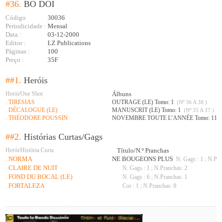
#36.
BO DOI
Código
30036
Periodicidade :
Mensal
Data :
03-12-2000
Editor :
LZ Publications
Páginas :
100
Preço :
35F
##1.
Heróis
Herói/One Shot
Álbuns
. TIRESIAS
OUTRAGE (LE) Tomo: 1
(Nº 36 A 38 )
. DÉCALOGUE (LE)
MANUSCRIT (LE) Tomo: 1
(Nº 35 A 37 )
. THÉODORE POUSSIN
NOVEMBRE TOUTE L’ANNÉE Tomo: 11
(
##2.
Histórias Curtas/Gags
Herói/História Curta
Título/N.º Pranchas
. NORMA
NE BOUGEONS PLUS
N. Gags : 1 ; N.Pra
. CLAIRE DE NUIT
N. Gags : 1 ; N.Pranchas: 2
. FOND DU BOCAL (LE)
N. Gags : 6 ; N.Pranchas: 1
. FORTALEZA
Cor : 1 ; N.Pranchas: 8