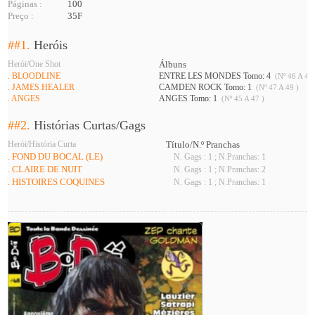
Páginas :
100
Preço :
35F
##1.
Heróis
Herói/One Shot
Álbuns
. BLOODLINE
ENTRE LES MONDES Tomo: 4
(Nº 46 A 48 
. JAMES HEALER
CAMDEN ROCK Tomo: 1
(Nº 47 A 49 )
. ANGES
ANGES Tomo: 1
(Nº 45 A 47 )
##2.
Histórias Curtas/Gags
Herói/História Curta
Título/N.º Pranchas
. FOND DU BOCAL (LE)
N. Gags : 1 ; N.Pranchas: 1
. CLAIRE DE NUIT
N. Gags : 1 ; N.Pranchas: 2
. HISTOIRES COQUINES
N. Gags : 1 ; N.Pranchas: 1