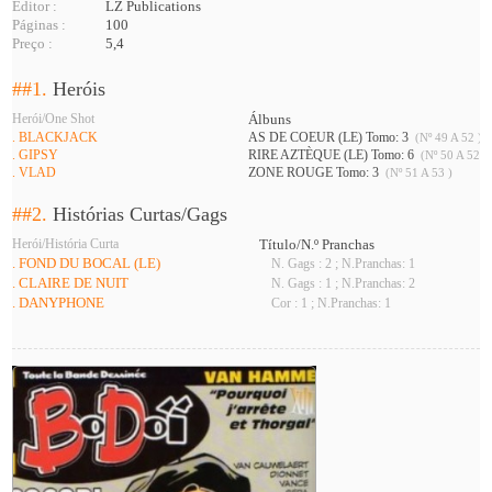
Editor :
LZ Publications
Páginas :
100
Preço :
5,4
##1.
Heróis
Herói/One Shot
Álbuns
. BLACKJACK
AS DE COEUR (LE) Tomo: 3
(Nº 49 A 52 )
. GIPSY
RIRE AZTÈQUE (LE) Tomo: 6
(Nº 50 A 52 )
. VLAD
ZONE ROUGE Tomo: 3
(Nº 51 A 53 )
##2.
Histórias Curtas/Gags
Herói/História Curta
Título/N.º Pranchas
. FOND DU BOCAL (LE)
N. Gags : 2 ; N.Pranchas: 1
. CLAIRE DE NUIT
N. Gags : 1 ; N.Pranchas: 2
. DANYPHONE
Cor : 1 ; N.Pranchas: 1