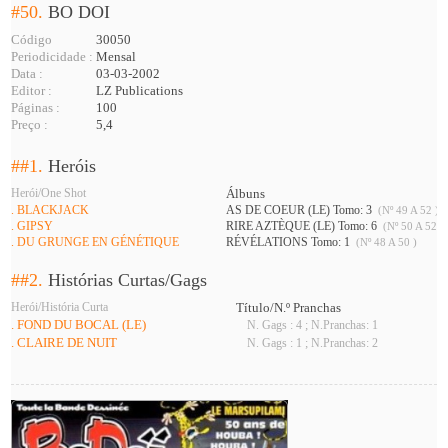
#50.
BO DOI
Código
30050
Periodicidade :
Mensal
Data :
03-03-2002
Editor :
LZ Publications
Páginas :
100
Preço :
5,4
##1.
Heróis
Herói/One Shot
Álbuns
. BLACKJACK
AS DE COEUR (LE) Tomo: 3
(Nº 49 A 52 )
. GIPSY
RIRE AZTÈQUE (LE) Tomo: 6
(Nº 50 A 52 )
. DU GRUNGE EN GÉNÉTIQUE
RÉVÉLATIONS Tomo: 1
(Nº 48 A 50 )
##2.
Histórias Curtas/Gags
Herói/História Curta
Título/N.º Pranchas
. FOND DU BOCAL (LE)
N. Gags : 4 ; N.Pranchas: 1
. CLAIRE DE NUIT
N. Gags : 1 ; N.Pranchas: 2