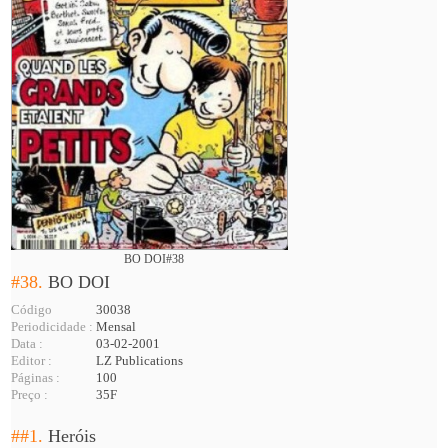
BO DOI#38
#38.
BO DOI
Código
30038
Periodicidade :
Mensal
Data :
03-02-2001
Editor :
LZ Publications
Páginas :
100
Preço :
35F
##1.
Heróis