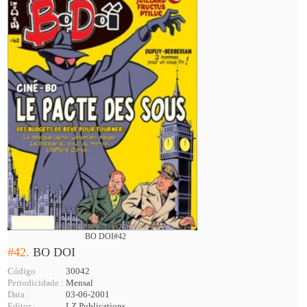
BO DOI#42
#42.
BO DOI
Código
30042
Periodicidade :
Mensal
Data :
03-06-2001
Editor :
LZ Publications