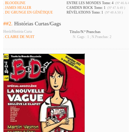
. BLOODLINE
ENTRE LES MONDES Tomo: 4
(Nº 46 A 48 
. JAMES HEALER
CAMDEN ROCK Tomo: 1
(Nº 47 A 49 )
. DU GRUNGE EN GÉNÉTIQUE
RÉVÉLATIONS Tomo: 1
(Nº 48 A 50 )
##2.
Histórias Curtas/Gags
Herói/História Curta
Título/N.º Pranchas
. CLAIRE DE NUIT
N. Gags : 1 ; N.Pranchas: 2