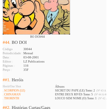
BO DOI#44
#44.
BO DOI
Código
30044
Periodicidade :
Mensal
Data :
03-08-2001
Editor :
LZ Publications
Páginas :
116
Preço :
35F
##1.
Heróis
Herói/One Shot
Álbuns
. SCORPION (LE)
SECRET DU PAPE (LE) Tomo: 2
(Nº 43 A 45
. CHINAMAN
ENTRE DEUX RIVES Tomo: 5
(Nº 44 A 46 
. THORINTH
LOUCO SEM NOME (O) Tomo: 1
(Nº 42 A 
##2.
Histórias Curtas/Gags