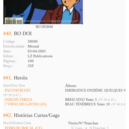
BO DOI#40
#40.
BO DOI
Código
30040
Periodicidade :
Mensal
Data :
03-04-2001
Editor :
LZ Publications
Páginas :
100
Preço :
35F
##1.
Heróis
Herói/One Shot
Álbuns
. PACUSH BLUES
EMERGENCE ONZIÈME: QUELQUES VÉR
(Nº 39 A 42 )
. ODILON VERJUS
BREIZ ATAO Tomo: 5
(Nº 38 A 40 )
. 7 VIDAS DO GAVIÃO (AS)
BEAU TÉNÉBREUX Tomo: 10
(Nº 40 A 42 
##2.
Histórias Curtas/Gags
Herói/História Curta
Título/N.º Pranchas
. FOND DU BOCAL (LE)
N. Gags : 4 ; N.Pranchas: 1