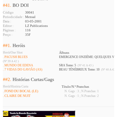
#41.
BO DOI
Código
30041
Periodicidade :
Mensal
Data :
03-05-2001
Editor :
LZ Publications
Páginas :
116
Preço :
35F
##1.
Heróis
Herói/One Shot
Álbuns
. PACUSH BLUES
EMERGENCE ONZIÈME: QUELQUES VÉR
(Nº 39 A 42 )
. MUNDO DE EDENA
SRA Tomo: 5
(Nº 41 A 43 )
. 7 VIDAS DO GAVIÃO (AS)
BEAU TÉNÉBREUX Tomo: 10
(Nº 40 A 42 
##2.
Histórias Curtas/Gags
Herói/História Curta
Título/N.º Pranchas
. FOND DU BOCAL (LE)
N. Gags : 3 ; N.Pranchas: 1
. CLAIRE DE NUIT
N. Gags : 1 ; N.Pranchas: 2