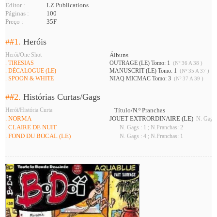
Editor :
LZ Publications
Páginas :
100
Preço :
35F
##1.
Heróis
Herói/One Shot
Álbuns
. TIRESIAS
OUTRAGE (LE) Tomo: 1
(Nº 36 A 38 )
. DÉCALOGUE (LE)
MANUSCRIT (LE) Tomo: 1
(Nº 35 A 37 )
. SPOON & WHITE
NIAQ MICMAC Tomo: 3
(Nº 37 A 39 )
##2.
Histórias Curtas/Gags
Herói/História Curta
Título/N.º Pranchas
. NORMA
JOUET EXTRORDINAIRE (LE)
N. Gags :
. CLAIRE DE NUIT
N. Gags : 1 ; N.Pranchas: 2
. FOND DU BOCAL (LE)
N. Gags : 4 ; N.Pranchas: 1