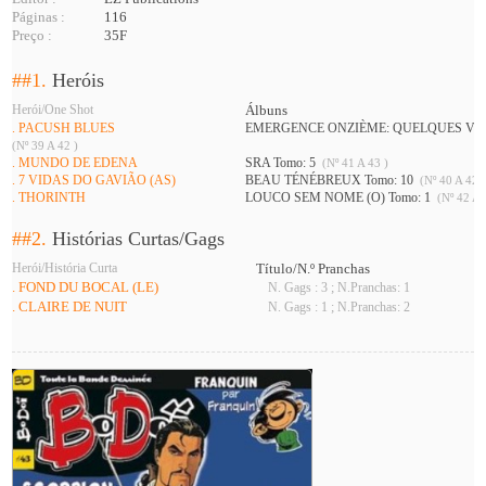
Páginas :
116
Preço :
35F
##1.
Heróis
Herói/One Shot
Álbuns
. PACUSH BLUES
EMERGENCE ONZIÈME: QUELQUES VÉR
(Nº 39 A 42 )
. MUNDO DE EDENA
SRA Tomo: 5
(Nº 41 A 43 )
. 7 VIDAS DO GAVIÃO (AS)
BEAU TÉNÉBREUX Tomo: 10
(Nº 40 A 42 
. THORINTH
LOUCO SEM NOME (O) Tomo: 1
(Nº 42 A 
##2.
Histórias Curtas/Gags
Herói/História Curta
Título/N.º Pranchas
. FOND DU BOCAL (LE)
N. Gags : 3 ; N.Pranchas: 1
. CLAIRE DE NUIT
N. Gags : 1 ; N.Pranchas: 2