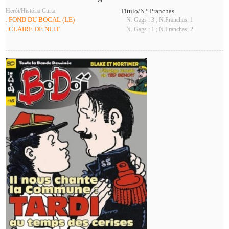
Herói/História Curta
Título/N.º Pranchas
. FOND DU BOCAL (LE)
N. Gags : 3 ; N.Pranchas: 1
. CLAIRE DE NUIT
N. Gags : 1 ; N.Pranchas: 2