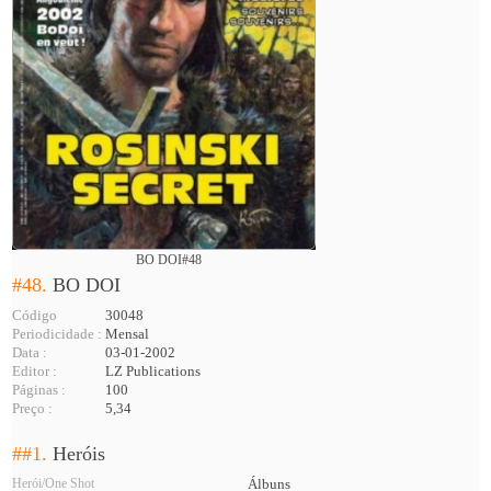
BO DOI#48
#48.
BO DOI
Código
30048
Periodicidade :
Mensal
Data :
03-01-2002
Editor :
LZ Publications
Páginas :
100
Preço :
5,34
##1.
Heróis
Herói/One Shot
Álbuns