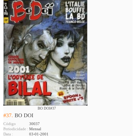
BO DOI#37
#37.
BO DOI
Código
30037
Periodicidade :
Mensal
Data :
03-01-2001