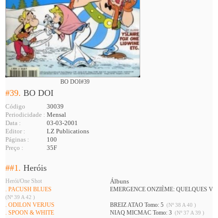
BO DOI#39
#39.
BO DOI
Código
30039
Periodicidade :
Mensal
Data :
03-03-2001
Editor :
LZ Publications
Páginas :
100
Preço :
35F
##1.
Heróis
Herói/One Shot
Álbuns
. PACUSH BLUES
EMERGENCE ONZIÈME: QUELQUES VÉR
(Nº 39 A 42 )
. ODILON VERJUS
BREIZ ATAO Tomo: 5
(Nº 38 A 40 )
. SPOON & WHITE
NIAQ MICMAC Tomo: 3
(Nº 37 A 39 )