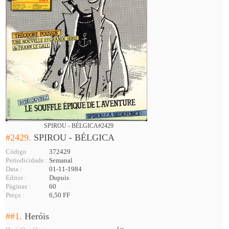
SPIROU - BÉLGICA#2429
#2429.
SPIROU - BÉLGICA
Código
372429
Periodicidade :
Semanal
Data :
01-11-1984
Editor :
Dupuis
Páginas :
60
Preço :
6,50 FF
##1.
Heróis