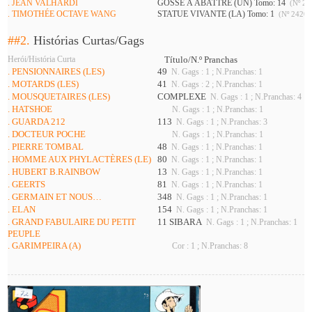
. JEAN VALHARDI
GOSSE À ABATTRE (UN) Tomo: 14
(Nº 24
. TIMOTHÉE OCTAVE WANG
STATUE VIVANTE (LA) Tomo: 1
(Nº 2420 
##2.
Histórias Curtas/Gags
Herói/História Curta
Título/N.º Pranchas
. PENSIONNAIRES (LES)
49
N. Gags : 1 ; N.Pranchas: 1
. MOTARDS (LES)
41
N. Gags : 2 ; N.Pranchas: 1
. MOUSQUETAIRES (LES)
COMPLEXE
N. Gags : 1 ; N.Pranchas: 4
. HATSHOE
N. Gags : 1 ; N.Pranchas: 1
. GUARDA 212
113
N. Gags : 1 ; N.Pranchas: 3
. DOCTEUR POCHE
N. Gags : 1 ; N.Pranchas: 1
. PIERRE TOMBAL
48
N. Gags : 1 ; N.Pranchas: 1
. HOMME AUX PHYLACTÈRES (LE)
80
N. Gags : 1 ; N.Pranchas: 1
. HUBERT B.RAINBOW
13
N. Gags : 1 ; N.Pranchas: 1
. GEERTS
81
N. Gags : 1 ; N.Pranchas: 1
. GERMAIN ET NOUS…
348
N. Gags : 1 ; N.Pranchas: 1
. ELAN
154
N. Gags : 1 ; N.Pranchas: 1
. GRAND FABULAIRE DU PETIT
11 SIBARA
N. Gags : 1 ; N.Pranchas: 1
PEUPLE
. GARIMPEIRA (A)
Cor : 1 ; N.Pranchas: 8