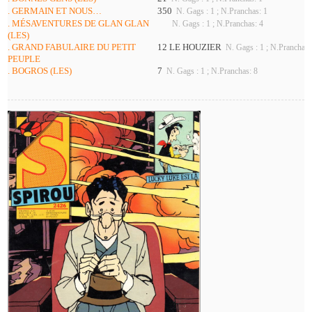
. GERMAIN ET NOUS…
350
N. Gags : 1 ; N.Pranchas: 1
. MÉSAVENTURES DE GLAN GLAN
N. Gags : 1 ; N.Pranchas: 4
(LES)
. GRAND FABULAIRE DU PETIT
12 LE HOUZIER
N. Gags : 1 ; N.Pranchas:
PEUPLE
. BOGROS (LES)
7
N. Gags : 1 ; N.Pranchas: 8