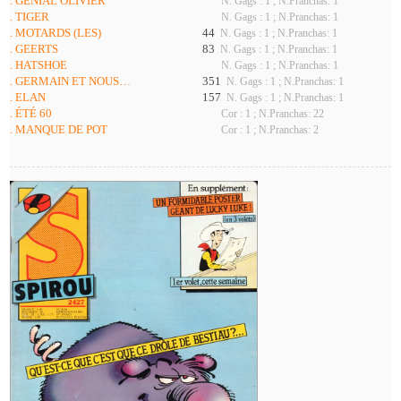
. GENIAL OLIVIER
N. Gags : 1 ; N.Pranchas: 1
. TIGER
N. Gags : 1 ; N.Pranchas: 1
. MOTARDS (LES)
44
N. Gags : 1 ; N.Pranchas: 1
. GEERTS
83
N. Gags : 1 ; N.Pranchas: 1
. HATSHOE
N. Gags : 1 ; N.Pranchas: 1
. GERMAIN ET NOUS…
351
N. Gags : 1 ; N.Pranchas: 1
. ELAN
157
N. Gags : 1 ; N.Pranchas: 1
. ÉTÉ 60
Cor : 1 ; N.Pranchas: 22
. MANQUE DE POT
Cor : 1 ; N.Pranchas: 2