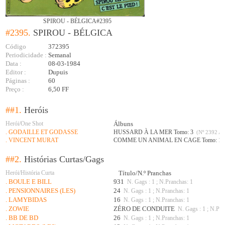
SPIROU - BÉLGICA#2395
#2395.
SPIROU - BÉLGICA
Código
372395
Periodicidade :
Semanal
Data :
08-03-1984
Editor :
Dupuis
Páginas :
60
Preço :
6,50 FF
##1.
Heróis
Herói/One Shot
Álbuns
. GODAILLE ET GODASSE
HUSSARD À LA MER Tomo: 3
(Nº 2392 A 
. VINCENT MURAT
COMME UN ANIMAL EN CAGE Tomo: 1
##2.
Histórias Curtas/Gags
Herói/História Curta
Título/N.º Pranchas
. BOULE E BILL
931
N. Gags : 1 ; N.Pranchas: 1
. PENSIONNAIRES (LES)
24
N. Gags : 1 ; N.Pranchas: 1
. LAMYBIDAS
16
N. Gags : 1 ; N.Pranchas: 1
. ZOWIE
ZÉRO DE CONDUITE
N. Gags : 1 ; N.Pra
. BB DE BD
26
N. Gags : 1 ; N.Pranchas: 1