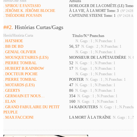
Herói/One Shot
Álbuns
. SPIROU E FANTASIO
HORLOGER DE LA COMÈTE (LE) Tomo: 
. JÉRÔME K. JÉRÔME BLOCHE
À LA VIE, À LA MORT Tomo: 3
(Nº 2428 A
. THÉODORE POUSSIN
CAPITAINE STEENE Tomo: 1
(Nº 2428 A 2
##2.
Histórias Curtas/Gags
Herói/História Curta
Título/N.º Pranchas
. HATSHOE
N. Gags : 1 ; N.Pranchas: 1
. BB DE BD
56, 57
N. Gags : 2 ; N.Pranchas: 1
. GENIAL OLIVIER
N. Gags : 1 ; N.Pranchas: 1
. MOUSQUETAIRES (LES)
MONSIEUR DE LA PÉTAUDIÈRE
N. Gag
. PIERRE TOMBAL
52
N. Gags : 1 ; N.Pranchas: 1
. HUBERT B.RAINBOW
17
N. Gags : 1 ; N.Pranchas: 1
. DOCTEUR POCHE
N. Gags : 1 ; N.Pranchas: 1
. PIERRE TOMBAL
POSTER
N. Gags : 1 ; N.Pranchas: 1
. MOTARDS (LES)
47
N. Gags : 1 ; N.Pranchas: 1
. GEERTS
86
N. Gags : 1 ; N.Pranchas: 1
. GERMAIN ET NOUS…
354
N. Gags : 1 ; N.Pranchas: 1
. ELAN
160
N. Gags : 1 ; N.Pranchas: 1
. GRAND FABULAIRE DU PETIT
14 KABOUTERS
N. Gags : 1 ; N.Pranchas:
PEUPLE
. MAX FACCIONI
LA MORT À LA TRAÎNE
N. Gags : 1 ; N.