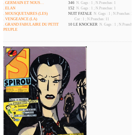
. GERMAIN ET NOUS…
346
N. Gags : 1 ; N.Pranchas: 1
. ELAN
152
N. Gags : 1 ; N.Pranchas: 1
. MOUSQUETAIRES (LES)
NUIT FATALE
N. Gags : 1 ; N.Pranchas: 2
. VENGEANCE (LA)
Cor : 1 ; N.Pranchas: 11
. GRAND FABULAIRE DU PETIT
10 LE KNOCKER
N. Gags : 1 ; N.Pranchas
PEUPLE