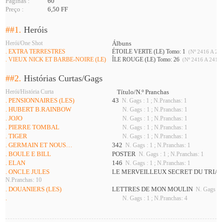
Páginas :
60
Preço :
6,50 FF
##1.
Heróis
Herói/One Shot
Álbuns
. EXTRA TERRESTRES
ÉTOILE VERTE (LE) Tomo: 1
(Nº 2416 A 24
. VIEUX NICK ET BARBE-NOIRE (LE)
ÎLE ROUGE (LE) Tomo: 26
(Nº 2416 A 2419
##2.
Histórias Curtas/Gags
Herói/História Curta
Título/N.º Pranchas
. PENSIONNAIRES (LES)
43
N. Gags : 1 ; N.Pranchas: 1
. HUBERT B.RAINBOW
N. Gags : 1 ; N.Pranchas: 1
. JOJO
N. Gags : 1 ; N.Pranchas: 1
. PIERRE TOMBAL
N. Gags : 1 ; N.Pranchas: 1
. TIGER
N. Gags : 1 ; N.Pranchas: 1
. GERMAIN ET NOUS…
342
N. Gags : 1 ; N.Pranchas: 1
. BOULE E BILL
POSTER
N. Gags : 1 ; N.Pranchas: 1
. ELAN
146
N. Gags : 1 ; N.Pranchas: 1
. ONCLE JULES
LE MERVEILLEUX SECRET DU TRI
N.Pranchas: 10
. DOUANIERS (LES)
LETTRES DE MON MOULIN
N. Gags : 1
.
N. Gags : 1 ; N.Pranchas: 4