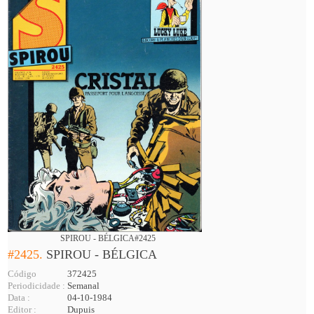
SPIROU - BÉLGICA#2425
#2425.
SPIROU - BÉLGICA
Código
372425
Periodicidade :
Semanal
Data :
04-10-1984
Editor :
Dupuis