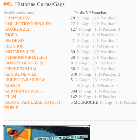
##2.
Histórias Curtas/Gags
Herói/História Curta
Título/N.º Pranchas
. LAMYBIDAS
29
N. Gags : 1 ; N.Pranchas: 1
. COLLECTIONNERS (LES)
22
N. Gags : 1 ; N.Pranchas: 1
. GUARDA 212
127
N. Gags : 1 ; N.Pranchas: 3
. TIGER
N. Gags : 1 ; N.Pranchas: 1
. BB DE BD
41
N. Gags : 1 ; N.Pranchas: 1
. HATSHOE
N. Gags : 1 ; N.Pranchas: 1
. MOTARDS (LES)
30
N. Gags : 1 ; N.Pranchas: 1
. PENSIONNAIRES (LES)
38
N. Gags : 1 ; N.Pranchas: 1
. BONNES GENS (LES)
9
N. Gags : 1 ; N.Pranchas: 1
. PIERRE TOMBAL
38
N. Gags : 1 ; N.Pranchas: 1
. GENIAL OLIVIER
670
N. Gags : 1 ; N.Pranchas: 2
. HUBERT B.RAINBOW
5
N. Gags : 1 ; N.Pranchas: 1
. GEERTS
N. Gags : 1 ; N.Pranchas: 1
. GERMAIN ET NOUS…
334
N. Gags : 1 ; N.Pranchas: 1
. ELAN
142
N. Gags : 1 ; N.Pranchas: 1
. GRAND FABULAIRE DU PETIT
5 MOURIOCHE
N. Gags : 1 ; N.Pranchas: 
PEUPLE