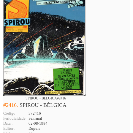
SPIROU - BÉLGICA#2416
#2416.
SPIROU - BÉLGICA
Código
372416
Periodicidade :
Semanal
Data :
02-08-1984
Editor :
Dupuis