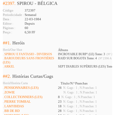
#2397.
SPIROU - BÉLGICA
Código
372397
Periodicidade :
Semanal
Data :
22-03-1984
Editor :
Dupuis
Páginas :
60
Preço :
6,50 FF
##1.
Heróis
Herói/One Shot
Álbuns
. SPIROU E FANTASIO - DIVERSOS
INCROYABLE BURP! (LE) Tomo: 3
(Nº 23
. BAROUDEURS SANS FRONTIÈRES
RAID SUR BOGOTA Tomo: 4
(Nº 2396 A 23
(LES)
. ARKEL
SEPT DIABLES SUPÉREURS (LES) Tomo:
##2.
Histórias Curtas/Gags
Herói/História Curta
Título/N.º Pranchas
. PENSIONNAIRES (LES)
26
N. Gags : 1 ; N.Pranchas: 1
. ZOWIE
N. Gags : 1 ; N.Pranchas: 1
. COLLECTIONNERS (LES)
8
N. Gags : 1 ; N.Pranchas: 1
. PIERRE TOMBAL
23
N. Gags : 1 ; N.Pranchas: 1
. LAMYBIDAS
18
N. Gags : 1 ; N.Pranchas: 1
. BB DE BD
28
N. Gags : 1 ; N.Pranchas: 1