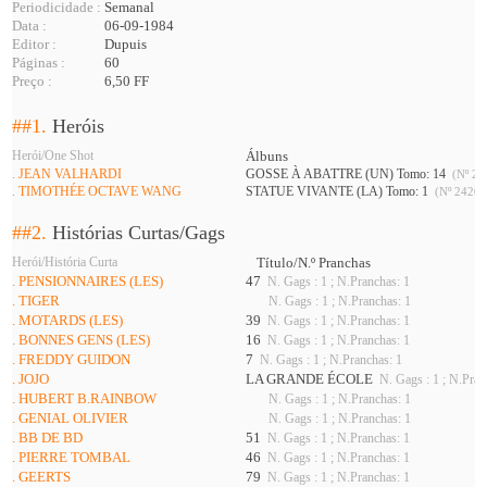
Periodicidade :
Semanal
Data :
06-09-1984
Editor :
Dupuis
Páginas :
60
Preço :
6,50 FF
##1.
Heróis
Herói/One Shot
Álbuns
. JEAN VALHARDI
GOSSE À ABATTRE (UN) Tomo: 14
(Nº 24
. TIMOTHÉE OCTAVE WANG
STATUE VIVANTE (LA) Tomo: 1
(Nº 2420 
##2.
Histórias Curtas/Gags
Herói/História Curta
Título/N.º Pranchas
. PENSIONNAIRES (LES)
47
N. Gags : 1 ; N.Pranchas: 1
. TIGER
N. Gags : 1 ; N.Pranchas: 1
. MOTARDS (LES)
39
N. Gags : 1 ; N.Pranchas: 1
. BONNES GENS (LES)
16
N. Gags : 1 ; N.Pranchas: 1
. FREDDY GUIDON
7
N. Gags : 1 ; N.Pranchas: 1
. JOJO
LA GRANDE ÉCOLE
N. Gags : 1 ; N.Pran
. HUBERT B.RAINBOW
N. Gags : 1 ; N.Pranchas: 1
. GENIAL OLIVIER
N. Gags : 1 ; N.Pranchas: 1
. BB DE BD
51
N. Gags : 1 ; N.Pranchas: 1
. PIERRE TOMBAL
46
N. Gags : 1 ; N.Pranchas: 1
. GEERTS
79
N. Gags : 1 ; N.Pranchas: 1