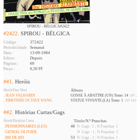
SPIROU - BÉLGICA#2422
#2422.
SPIROU - BÉLGICA
Código
372422
Periodicidade :
Semanal
Data :
13-09-1984
Editor :
Dupuis
Páginas :
60
Preço :
6,50 FF
##1.
Heróis
Herói/One Shot
Álbuns
. JEAN VALHARDI
GOSSE À ABATTRE (UN) Tomo: 14
(Nº 24
. TIMOTHÉE OCTAVE WANG
STATUE VIVANTE (LA) Tomo: 1
(Nº 2420 
##2.
Histórias Curtas/Gags
Herói/História Curta
Título/N.º Pranchas
. PENSIONNAIRES (LES)
48
N. Gags : 1 ; N.Pranchas: 1
. GENIAL OLIVIER
N. Gags : 1 ; N.Pranchas: 1
. BB DE BD
53
N. Gags : 2 ; N.Pranchas: 1