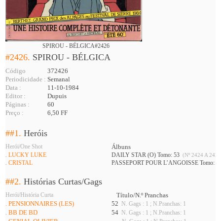
SPIROU - BÉLGICA#2426
#2426.
SPIROU - BÉLGICA
Código
372426
Periodicidade :
Semanal
Data :
11-10-1984
Editor :
Dupuis
Páginas :
60
Preço :
6,50 FF
##1.
Heróis
Herói/One Shot
Álbuns
. LUCKY LUKE
DAILY STAR (O) Tomo: 53
(Nº 2424 A 2427
. CRISTAL
PASSEPORT POUR L’ANGOISSE Tomo: 3
##2.
Histórias Curtas/Gags
Herói/História Curta
Título/N.º Pranchas
. PENSIONNAIRES (LES)
52
N. Gags : 1 ; N.Pranchas: 1
. BB DE BD
54
N. Gags : 1 ; N.Pranchas: 1