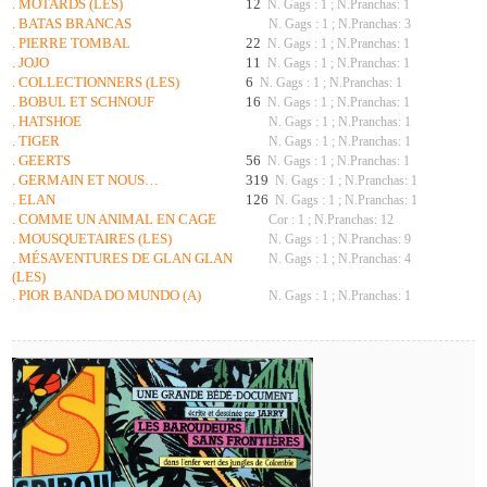
. MOTARDS (LES)
12
N. Gags : 1 ; N.Pranchas: 1
. BATAS BRANCAS
N. Gags : 1 ; N.Pranchas: 3
. PIERRE TOMBAL
22
N. Gags : 1 ; N.Pranchas: 1
. JOJO
11
N. Gags : 1 ; N.Pranchas: 1
. COLLECTIONNERS (LES)
6
N. Gags : 1 ; N.Pranchas: 1
. BOBUL ET SCHNOUF
16
N. Gags : 1 ; N.Pranchas: 1
. HATSHOE
N. Gags : 1 ; N.Pranchas: 1
. TIGER
N. Gags : 1 ; N.Pranchas: 1
. GEERTS
56
N. Gags : 1 ; N.Pranchas: 1
. GERMAIN ET NOUS…
319
N. Gags : 1 ; N.Pranchas: 1
. ELAN
126
N. Gags : 1 ; N.Pranchas: 1
. COMME UN ANIMAL EN CAGE
Cor : 1 ; N.Pranchas: 12
. MOUSQUETAIRES (LES)
N. Gags : 1 ; N.Pranchas: 9
. MÉSAVENTURES DE GLAN GLAN
N. Gags : 1 ; N.Pranchas: 4
(LES)
. PIOR BANDA DO MUNDO (A)
N. Gags : 1 ; N.Pranchas: 1