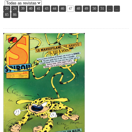
20
24
39
40
41
43
44
46
47
48
49
50
51
...
...
85
86