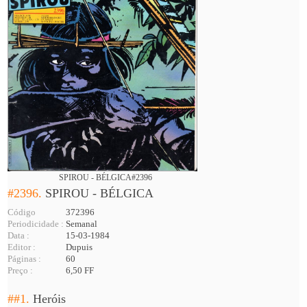
SPIROU - BÉLGICA#2396
#2396.
SPIROU - BÉLGICA
Código
372396
Periodicidade :
Semanal
Data :
15-03-1984
Editor :
Dupuis
Páginas :
60
Preço :
6,50 FF
##1.
Heróis