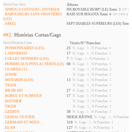
Herói/One Shot
Álbuns
. SPIROU E FANTASIO - DIVERSOS
INCROYABLE BURP! (LE) Tomo: 3
(Nº 23
. BAROUDEURS SANS FRONTIÈRES
RAID SUR BOGOTA Tomo: 4
(Nº 2396 A 23
(LES)
. ARKEL
SEPT DIABLES SUPÉREURS (LES) Tomo:
##2.
Histórias Curtas/Gags
Herói/História Curta
Título/N.º Pranchas
. PENSIONNAIRES (LES)
25
N. Gags : 1 ; N.Pranchas: 1
. LAMYBIDAS
17
N. Gags : 1 ; N.Pranchas: 1
. COLLECTIONNERS (LES)
7
N. Gags : 1 ; N.Pranchas: 1
. HOMME AUX PHYLACTÈRES (LE)
68
N. Gags : 1 ; N.Pranchas: 1
. GUARDA 212
N. Gags : 1 ; N.Pranchas: 3
. ZOWIE
N. Gags : 1 ; N.Pranchas: 1
. MOTARDS (LES)
13
N. Gags : 1 ; N.Pranchas: 1
. TIGER
N. Gags : 1 ; N.Pranchas: 1
. BB DE BD
27
N. Gags : 1 ; N.Pranchas: 1
. BOBUL ET SCHNOUF
17
N. Gags : 1 ; N.Pranchas: 1
. HATSHOE
N. Gags : 2 ; N.Pranchas: 1
. TIGER
N. Gags : 1 ; N.Pranchas: 1
. GEERTS
58
N. Gags : 1 ; N.Pranchas: 1
. GENIAL OLIVIER
NEIGE HÂTIVE
N. Gags : 1 ; N.Pranchas: 
. GERMAIN ET NOUS…
318
N. Gags : 1 ; N.Pranchas: 1
. ELAN
127
N. Gags : 1 ; N.Pranchas: 1