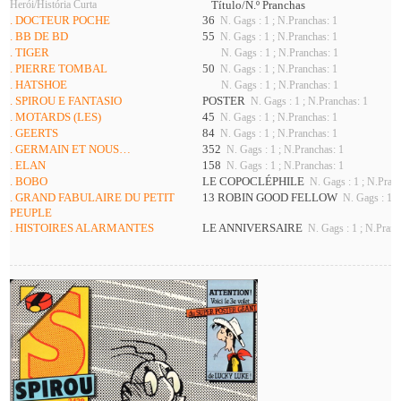
Herói/História Curta
Título/N.º Pranchas
. DOCTEUR POCHE
36
N. Gags : 1 ; N.Pranchas: 1
. BB DE BD
55
N. Gags : 1 ; N.Pranchas: 1
. TIGER
N. Gags : 1 ; N.Pranchas: 1
. PIERRE TOMBAL
50
N. Gags : 1 ; N.Pranchas: 1
. HATSHOE
N. Gags : 1 ; N.Pranchas: 1
. SPIROU E FANTASIO
POSTER
N. Gags : 1 ; N.Pranchas: 1
. MOTARDS (LES)
45
N. Gags : 1 ; N.Pranchas: 1
. GEERTS
84
N. Gags : 1 ; N.Pranchas: 1
. GERMAIN ET NOUS…
352
N. Gags : 1 ; N.Pranchas: 1
. ELAN
158
N. Gags : 1 ; N.Pranchas: 1
. BOBO
LE COPOCLÉPHILE
N. Gags : 1 ; N.Pran
. GRAND FABULAIRE DU PETIT
13 ROBIN GOOD FELLOW
N. Gags : 1 ;
PEUPLE
. HISTOIRES ALARMANTES
LE ANNIVERSAIRE
N. Gags : 1 ; N.Pranc