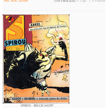
. MIC MAC ADAM
COTTAGE (LE)
N. Gags : 1 ; N.Pranchas: 
SPIROU - BÉLGICA#2397