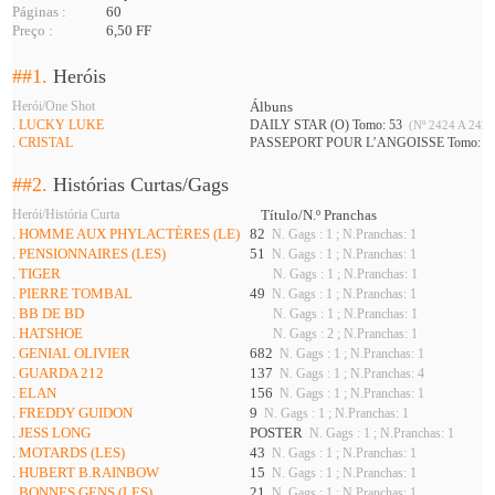
Páginas :
60
Preço :
6,50 FF
##1.
Heróis
Herói/One Shot
Álbuns
. LUCKY LUKE
DAILY STAR (O) Tomo: 53
(Nº 2424 A 2427
. CRISTAL
PASSEPORT POUR L’ANGOISSE Tomo: 3
##2.
Histórias Curtas/Gags
Herói/História Curta
Título/N.º Pranchas
. HOMME AUX PHYLACTÈRES (LE)
82
N. Gags : 1 ; N.Pranchas: 1
. PENSIONNAIRES (LES)
51
N. Gags : 1 ; N.Pranchas: 1
. TIGER
N. Gags : 1 ; N.Pranchas: 1
. PIERRE TOMBAL
49
N. Gags : 1 ; N.Pranchas: 1
. BB DE BD
N. Gags : 1 ; N.Pranchas: 1
. HATSHOE
N. Gags : 2 ; N.Pranchas: 1
. GENIAL OLIVIER
682
N. Gags : 1 ; N.Pranchas: 1
. GUARDA 212
137
N. Gags : 1 ; N.Pranchas: 4
. ELAN
156
N. Gags : 1 ; N.Pranchas: 1
. FREDDY GUIDON
9
N. Gags : 1 ; N.Pranchas: 1
. JESS LONG
POSTER
N. Gags : 1 ; N.Pranchas: 1
. MOTARDS (LES)
43
N. Gags : 1 ; N.Pranchas: 1
. HUBERT B.RAINBOW
15
N. Gags : 1 ; N.Pranchas: 1
. BONNES GENS (LES)
21
N. Gags : 1 ; N.Pranchas: 1