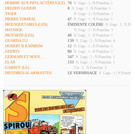
. HOMME AUX PHYLACTÈRES (LE)
76
N. Gags : 1 ; N.Pranchas: 1
. FREDDY GUIDON
8
N. Gags : 1 ; N.Pranchas: 1
. TIGER
N. Gags : 2 ; N.Pranchas: 1
. PIERRE TOMBAL
47
N. Gags : 1 ; N.Pranchas: 1
. MOUSQUETAIRES (LES)
ÉMINENTE COLÉRE
N. Gags : 1 ; N.Pra
. HATSHOE
N. Gags : 1 ; N.Pranchas: 1
. MOTARDS (LES)
40
N. Gags : 1 ; N.Pranchas: 1
. GUARDA 212
139
N. Gags : 1 ; N.Pranchas: 4
. HUBERT B.RAINBOW
12
N. Gags : 1 ; N.Pranchas: 1
. GEERTS
80
N. Gags : 1 ; N.Pranchas: 1
. GERMAIN ET NOUS…
347
N. Gags : 1 ; N.Pranchas: 1
. ELAN
153
N. Gags : 1 ; N.Pranchas: 1
. GARROT (LE)
Cor : 1 ; N.Pranchas: 2
. HISTOIRES ALARMANTES
LE VERNISSAGE
N. Gags : 1 ; N.Pranchas