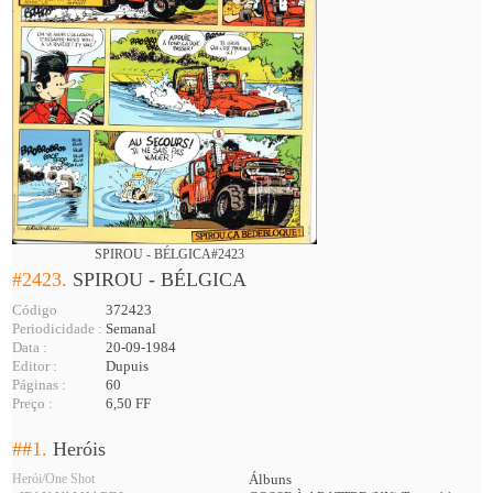
SPIROU - BÉLGICA#2423
#2423.
SPIROU - BÉLGICA
Código
372423
Periodicidade :
Semanal
Data :
20-09-1984
Editor :
Dupuis
Páginas :
60
Preço :
6,50 FF
##1.
Heróis
Herói/One Shot
Álbuns