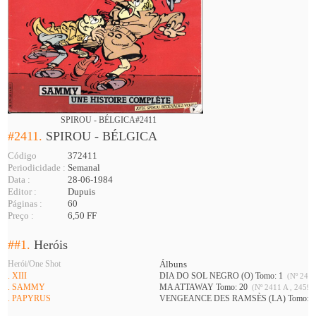
SPIROU - BÉLGICA#2411
#2411.
SPIROU - BÉLGICA
Código
372411
Periodicidade :
Semanal
Data :
28-06-1984
Editor :
Dupuis
Páginas :
60
Preço :
6,50 FF
##1.
Heróis
Herói/One Shot
Álbuns
. XIII
DIA DO SOL NEGRO (O) Tomo: 1
(Nº 2408
. SAMMY
MA ATTAWAY Tomo: 20
(Nº 2411 A , 2459,
. PAPYRUS
VENGEANCE DES RAMSÈS (LA) Tomo: 