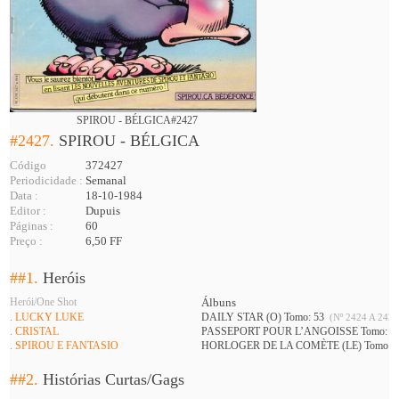
SPIROU - BÉLGICA#2427
#2427.
SPIROU - BÉLGICA
Código
372427
Periodicidade :
Semanal
Data :
18-10-1984
Editor :
Dupuis
Páginas :
60
Preço :
6,50 FF
##1.
Heróis
Herói/One Shot
Álbuns
. LUCKY LUKE
DAILY STAR (O) Tomo: 53
(Nº 2424 A 2427
. CRISTAL
PASSEPORT POUR L’ANGOISSE Tomo: 3
. SPIROU E FANTASIO
HORLOGER DE LA COMÈTE (LE) Tomo: 
##2.
Histórias Curtas/Gags