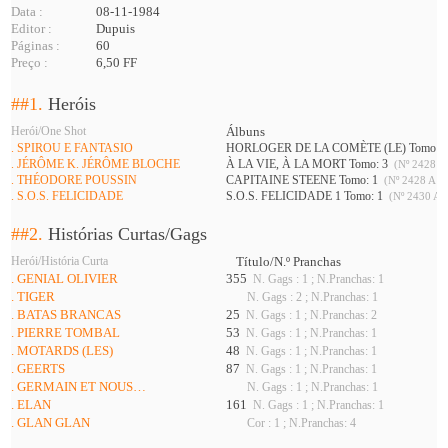
Data :
08-11-1984
Editor :
Dupuis
Páginas :
60
Preço :
6,50 FF
##1.
Heróis
Herói/One Shot
Álbuns
. SPIROU E FANTASIO
HORLOGER DE LA COMÈTE (LE) Tomo: 
. JÉRÔME K. JÉRÔME BLOCHE
À LA VIE, À LA MORT Tomo: 3
(Nº 2428 A
. THÉODORE POUSSIN
CAPITAINE STEENE Tomo: 1
(Nº 2428 A 2
. S.O.S. FELICIDADE
S.O.S. FELICIDADE 1 Tomo: 1
(Nº 2430 A ,
##2.
Histórias Curtas/Gags
Herói/História Curta
Título/N.º Pranchas
. GENIAL OLIVIER
355
N. Gags : 1 ; N.Pranchas: 1
. TIGER
N. Gags : 2 ; N.Pranchas: 1
. BATAS BRANCAS
25
N. Gags : 1 ; N.Pranchas: 2
. PIERRE TOMBAL
53
N. Gags : 1 ; N.Pranchas: 1
. MOTARDS (LES)
48
N. Gags : 1 ; N.Pranchas: 1
. GEERTS
87
N. Gags : 1 ; N.Pranchas: 1
. GERMAIN ET NOUS…
N. Gags : 1 ; N.Pranchas: 1
. ELAN
161
N. Gags : 1 ; N.Pranchas: 1
. GLAN GLAN
Cor : 1 ; N.Pranchas: 4