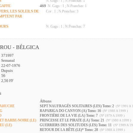
S
N. Gags : 1 ; N.Pranchas: 1
GAFFE
469
N. Gags : 1 ; N.Pranchas: 1
VERS, LES SOLEILS DE
Cor : 1 ; N.Pranchas: 3
OMPTENT PAR
 OURS
N. Gags : 1 ; N.Pranchas: 7
IROU - BÉLGICA
371997
:
Semanal
22-07-1976
Dupuis
56
2,50 FF
s
Álbuns
 LAHUCHE
SEPT NAUFRAGÉS SOLITAIRES (LES) Tomo: 2
(Nº 1991 A 
NG
RAPARIGA DO CANYON (A) Tomo: 16
(Nº 1980 A 1999 )
O
FRONTIÈRE DE LA VIE (LA) Tomo: 7
(Nº 1979 A 1999 )
 ET BARBE-NOIRE (LE)
PRINCESSE ET LE PIRATE (LA) Tomo: 21
(Nº 1980 A 1999 )
EU (LE)
GUERRIERS DES SOLITUDES (LES) Tomo: 11
(Nº 1989 A 19
RETOUR DE LA BÊTE (LE)* Tomo: 28
(Nº 1988 A 1999 )