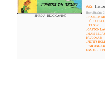
##2.
Histó
Herói/História C
SPIROU - BÉLGICA#1997
. BOULE E BI
. DÉBOUSSO
. POUSSY
. GASTON LA
. MAIS BELA
PAULO (AS)
. PETITS HO
. PAR UNE J
ENSOLEILL