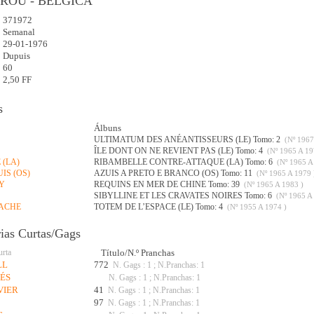
IROU - BÉLGICA
371972
:
Semanal
29-01-1976
Dupuis
60
2,50 FF
s
Álbuns
ULTIMATUM DES ANÉANTISSEURS (LE) Tomo: 2
(Nº 1967
ÎLE DONT ON NE REVIENT PAS (LE) Tomo: 4
(Nº 1965 A 19
 (LA)
RIBAMBELLE CONTRE-ATTAQUE (LA) Tomo: 6
(Nº 1965 A
IS (OS)
AZUIS A PRETO E BRANCO (OS) Tomo: 11
(Nº 1965 A 1979 
Y
REQUINS EN MER DE CHINE Tomo: 39
(Nº 1965 A 1983 )
SIBYLLINE ET LES CRAVATES NOIRES Tomo: 6
(Nº 1965 A 
TACHE
TOTEM DE L’ESPACE (LE) Tomo: 4
(Nº 1955 A 1974 )
rias Curtas/Gags
urta
Título/N.º Pranchas
LL
772
N. Gags : 1 ; N.Pranchas: 1
LÉS
N. Gags : 1 ; N.Pranchas: 1
VIER
41
N. Gags : 1 ; N.Pranchas: 1
97
N. Gags : 1 ; N.Pranchas: 1