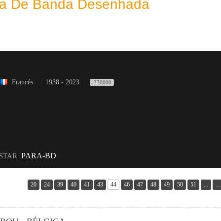
eca De Banda Desenhada
Francês
1938 - 2023
370000
PARA-BD
ISTAR
20
24
39
40
41
43
44
46
47
48
49
50
51
...
...