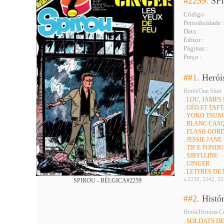
#2259.
SP
Código
Periodicidade 
Data :
Editor :
Páginas :
Preço :
##1.
Herói
Herói/One Shot
. LOU, JAMES
. GÉO ET TAF
. YOKO TSUN
. BLANC CAS
. FLASH GOR
. JESSIE JANE
. TIF E TONDU
. SIBYLLINE
. GINGER
. LETTRES DE
a 2239, 2242, 22
SPIROU - BÉLGICA#2259
##2.
Histó
Herói/História C
. SOLDATS D