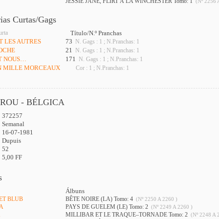
JESSIE JANE, FLIRT À LA WINCHESTER Tomo: 1
(Nº 2256 
rias Curtas/Gags
urta
Título/N.º Pranchas
T LES AUTRES
73
N. Gags : 1 ; N.Pranchas: 1
POCHE
21
N. Gags : 1 ; N.Pranchas: 1
ET NOUS…
171
N. Gags : 1 ; N.Pranchas: 1
EN MILLE MORCEAUX
Cor : 1 ; N.Pranchas: 1
IROU - BÉLGICA
372257
:
Semanal
16-07-1981
Dupuis
52
5,00 FF
s
Álbuns
 ET BLUB
BÊTE NOIRE (LA) Tomo: 4
(Nº 2250 A 2260 )
TA
PAYS DE GUELEM (LE) Tomo: 2
(Nº 2249 A 2260 )
X
MILLIBAR ET LE TRAQUE–TORNADE Tomo: 2
(Nº 2248 A 