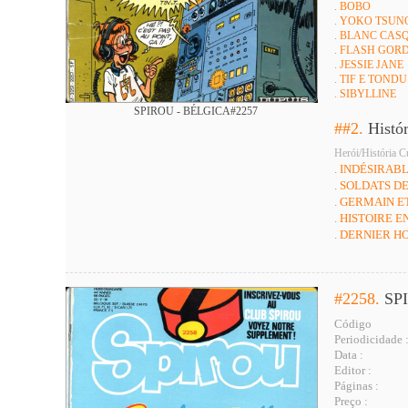
. BOBO
. YOKO TSUN
. BLANC CAS
. FLASH GOR
. JESSIE JANE
. TIF E TONDU
. SIBYLLINE
SPIROU - BÉLGICA#2257
##2.
Histó
Herói/História C
. INDÉSIRAB
. SOLDATS D
. GERMAIN 
. HISTOIRE 
. DERNIER H
#2258.
SP
Código
Periodicidade 
Data :
Editor :
Páginas :
Preço :