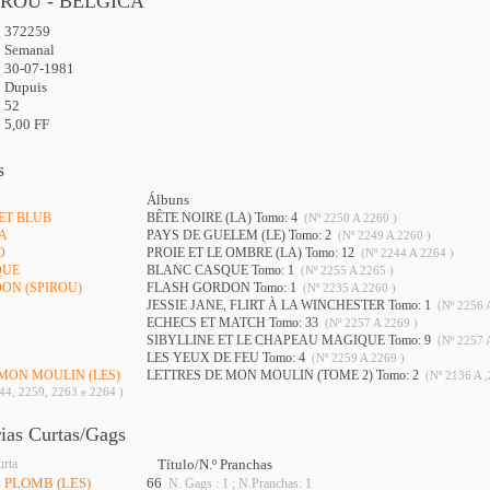
IROU - BÉLGICA
372259
:
Semanal
30-07-1981
Dupuis
52
5,00 FF
s
Álbuns
 ET BLUB
BÊTE NOIRE (LA) Tomo: 4
(Nº 2250 A 2260 )
TA
PAYS DE GUELEM (LE) Tomo: 2
(Nº 2249 A 2260 )
O
PROIE ET LE OMBRE (LA) Tomo: 12
(Nº 2244 A 2264 )
QUE
BLANC CASQUE Tomo: 1
(Nº 2255 A 2265 )
DON (SPIROU)
FLASH GORDON Tomo: 1
(Nº 2235 A 2260 )
JESSIE JANE, FLIRT À LA WINCHESTER Tomo: 1
(Nº 2256 
ECHECS ET MATCH Tomo: 33
(Nº 2257 A 2269 )
SIBYLLINE ET LE CHAPEAU MAGIQUE Tomo: 9
(Nº 2257 
LES YEUX DE FEU Tomo: 4
(Nº 2259 A 2269 )
 MON MOULIN (LES)
LETTRES DE MON MOULIN (TOME 2) Tomo: 2
(Nº 2136 A ,
44, 2259, 2263 e 2264 )
rias Curtas/Gags
urta
Título/N.º Pranchas
E PLOMB (LES)
66
N. Gags : 1 ; N.Pranchas: 1