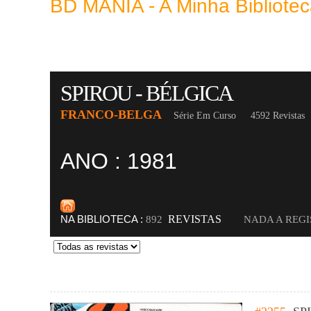
BD MANIA - A Minha Bibliot
SPIROU - BÉLGICA
FRANCO-BELGA
Série Em Curso
4592 Revistas
ANO : 1981
NA BIBLIOTECA :
REVISTAS
892
NADA A REG