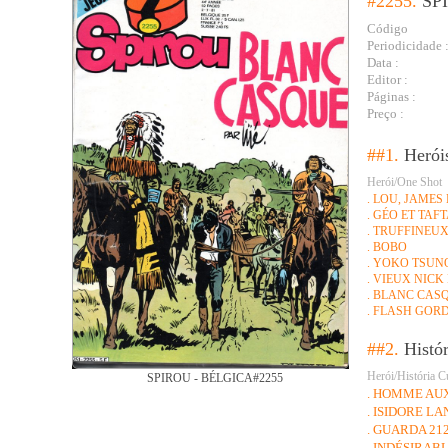
#2255.
SP
Código
Periodicidade 
Data :
Editor :
Páginas :
Preço :
##1.
Herói
Herói/One Shot
. LOU, JAMES
. GÉO ET TAF
. TRUFFINEU
. BOBO
. YOKO TSUN
. VIEUX NICK
. BLANC CAS
. FLASH GOR
##2.
Histó
Herói/História C
SPIROU - BÉLGICA#2255
. HOMME AUX
. ISIDORE L
. GUARDA 21
. INDÉSIRAB