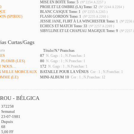
MISE EN BOÎTE Tomo: 5
(Nº 2254 A 2257 )
O
PROIE ET LE OMBRE (LA) Tomo: 12
(Nº 2244 A 2264 )
QUE
BLANC CASQUE Tomo: 1
(Nº 2255 A 2265 )
DON (SPIROU)
FLASH GORDON Tomo: 1
(Nº 2235 A 2260 )
JESSIE JANE, FLIRT À LA WINCHESTER Tomo: 1
(Nº 2256 
ECHECS ET MATCH Tomo: 33
(Nº 2257 A 2269 )
SIBYLLINE ET LE CHAPEAU MAGIQUE Tomo: 9
(Nº 2257 
rias Curtas/Gags
urta
Título/N.º Pranchas
LES
87
N. Gags : 1 ; N.Pranchas: 1
E PLOMB (LES)
80
N. Gags : 1 ; N.Pranchas: 1
ET NOUS…
172
N. Gags : 1 ; N.Pranchas: 1
EN MILLE MORCEAUX
BATAILLE POUR LA VÉNUS
Cor : 1 ; N.Pranchas: 1
OMME (LE)
MINI-ALBUM 10
Cor : 1 ; N.Pranchas: 12
IROU - BÉLGICA
372258
:
Semanal
23-07-1981
Dupuis
68
5,00 FF