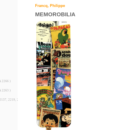
Francq, Philippe
MEMOROBILIA
A 2266 )
A 2263 )
2137, 2219, 2232 e 2233