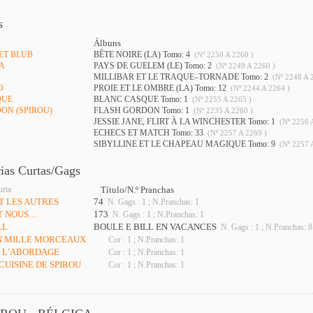
s
Álbuns
 ET BLUB
BÊTE NOIRE (LA) Tomo: 4
(Nº 2250 A 2260 )
TA
PAYS DE GUELEM (LE) Tomo: 2
(Nº 2249 A 2260 )
X
MILLIBAR ET LE TRAQUE–TORNADE Tomo: 2
(Nº 2248 A 
O
PROIE ET LE OMBRE (LA) Tomo: 12
(Nº 2244 A 2264 )
QUE
BLANC CASQUE Tomo: 1
(Nº 2255 A 2265 )
DON (SPIROU)
FLASH GORDON Tomo: 1
(Nº 2235 A 2260 )
JESSIE JANE, FLIRT À LA WINCHESTER Tomo: 1
(Nº 2256 
ECHECS ET MATCH Tomo: 33
(Nº 2257 A 2269 )
SIBYLLINE ET LE CHAPEAU MAGIQUE Tomo: 9
(Nº 2257 
rias Curtas/Gags
urta
Título/N.º Pranchas
T LES AUTRES
74
N. Gags : 1 ; N.Pranchas: 1
ET NOUS…
173
N. Gags : 1 ; N.Pranchas: 1
LL
BOULE E BILL EN VACANCES
N. Gags : 1 ; N.Pranchas: 8
EN MILLE MORCEAUX
Cor : 1 ; N.Pranchas: 1
 À L’ABORDAGE
Cor : 1 ; N.Pranchas: 1
 CUISINE DE SPIROU
Cor : 1 ; N.Pranchas: 1