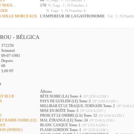
N. Gags : 1 ; N.Pranchas: 1
ET NOUS…
170
N. Gags : 1 ; N.Pranchas: 1
VIER
N. Gags : 1 ; N.Pranchas: 6
EN MILLE MORCEAUX
L’EMPEREUR DE LA GASTRONOMIE
Cor : 1 ; N.Pranch
IROU - BÉLGICA
372256
:
Semanal
09-07-1981
Dupuis
68
5,00 FF
s
Álbuns
 ET BLUB
BÊTE NOIRE (LA) Tomo: 4
(Nº 2250 A 2260 )
TA
PAYS DE GUELEM (LE) Tomo: 2
(Nº 2249 A 2260 )
X
MILLIBAR ET LE TRAQUE–TORNADE Tomo: 2
(Nº 2248 A 
MISE EN BOÎTE Tomo: 5
(Nº 2254 A 2257 )
O
PROIE ET LE OMBRE (LA) Tomo: 12
(Nº 2244 A 2264 )
 ET BARBE-NOIRE (LE)
MAL ÉTRANGE (LE) Tomo: 24
(Nº 2246 A 2256 )
QUE
BLANC CASQUE Tomo: 1
(Nº 2255 A 2265 )
DON (SPIROU)
FLASH GORDON Tomo: 1
(Nº 2235 A 2260 )