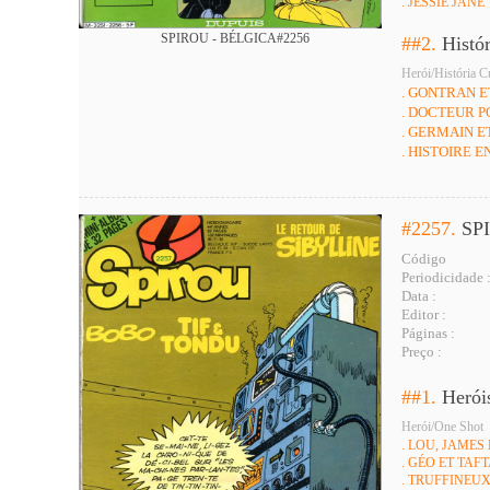
. JESSIE JANE
SPIROU - BÉLGICA#2256
##2.
Histó
Herói/História C
. GONTRAN E
. DOCTEUR 
. GERMAIN 
. HISTOIRE 
#2257.
SP
Código
Periodicidade 
Data :
Editor :
Páginas :
Preço :
##1.
Herói
Herói/One Shot
. LOU, JAMES
. GÉO ET TAF
. TRUFFINEU