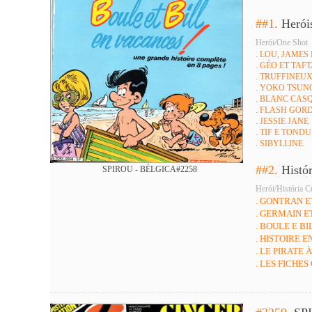
##1.
Herói
Herói/One Shot
. LOU, JAMES
. GÉO ET TAF
. TRUFFINEU
. YOKO TSUN
. BLANC CAS
. FLASH GOR
. JESSIE JANE
. TIF E TONDU
. SIBYLLINE
##2.
Histó
SPIROU - BÉLGICA#2258
Herói/História C
. GONTRAN E
. GERMAIN 
. BOULE E BI
. HISTOIRE 
. LE PIRATE
. LES FICHES