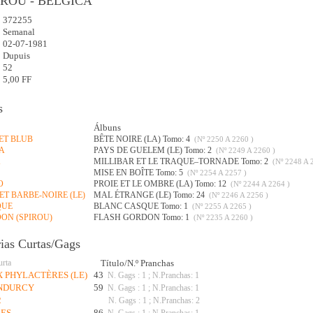
IROU - BÉLGICA
372255
:
Semanal
02-07-1981
Dupuis
52
5,00 FF
s
Álbuns
 ET BLUB
BÊTE NOIRE (LA) Tomo: 4
(Nº 2250 A 2260 )
TA
PAYS DE GUELEM (LE) Tomo: 2
(Nº 2249 A 2260 )
X
MILLIBAR ET LE TRAQUE–TORNADE Tomo: 2
(Nº 2248 A 
MISE EN BOÎTE Tomo: 5
(Nº 2254 A 2257 )
O
PROIE ET LE OMBRE (LA) Tomo: 12
(Nº 2244 A 2264 )
 ET BARBE-NOIRE (LE)
MAL ÉTRANGE (LE) Tomo: 24
(Nº 2246 A 2256 )
QUE
BLANC CASQUE Tomo: 1
(Nº 2255 A 2265 )
DON (SPIROU)
FLASH GORDON Tomo: 1
(Nº 2235 A 2260 )
rias Curtas/Gags
urta
Título/N.º Pranchas
 PHYLACTÈRES (LE)
43
N. Gags : 1 ; N.Pranchas: 1
ANDURCY
59
N. Gags : 1 ; N.Pranchas: 1
2
N. Gags : 1 ; N.Pranchas: 2
LES
86