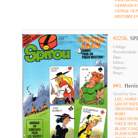
. GERMAIN 
. GENIAL OLI
. HISTOIRE 
#2256.
SP
Código
Periodicidade 
Data :
Editor :
Páginas :
Preço :
##1.
Herói
Herói/One Shot
. LOU, JAMES
. GÉO ET TAF
. TRUFFINEU
. BOBO
. YOKO TSUN
. VIEUX NICK
. BLANC CAS
. FLASH GOR