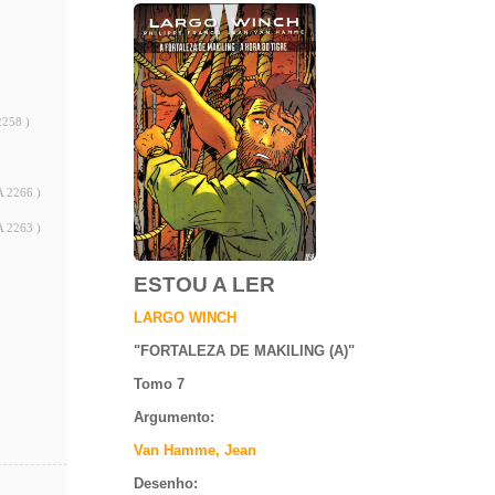
2258 )
A 2266 )
A 2263 )
ESTOU A LER
LARGO WINCH
"
FORTALEZA DE MAKILING (A)
"
Tomo 7
Argumento
:
Van Hamme, Jean
Desenho: