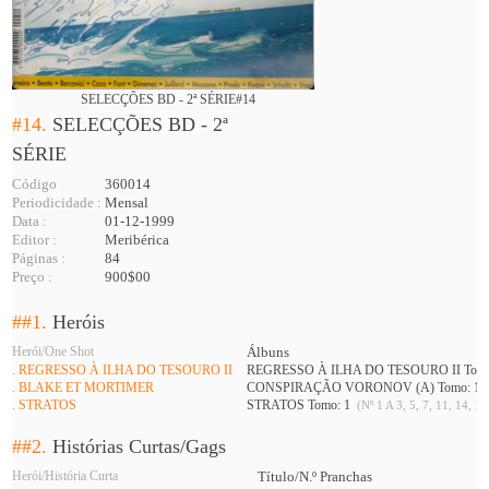
SELECÇÕES BD - 2ª SÉRIE#14
#14.
SELECÇÕES BD - 2ª
SÉRIE
Código
360014
Periodicidade :
Mensal
Data :
01-12-1999
Editor :
Meribérica
Páginas :
84
Preço :
900$00
##1.
Heróis
Herói/One Shot
Álbuns
. REGRESSO À ILHA DO TESOURO II
REGRESSO À ILHA DO TESOURO II Tomo
. BLAKE ET MORTIMER
CONSPIRAÇÃO VORONOV (A) Tomo: 1
. STRATOS
STRATOS Tomo: 1
(Nº 1 A 3, 5, 7, 11, 14, 16
##2.
Histórias Curtas/Gags
Herói/História Curta
Título/N.º Pranchas