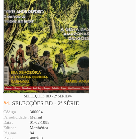
SELECÇÕES BD - 2ª SÉRIE#4
#4.
SELECÇÕES BD - 2ª SÉRIE
Código
360004
Periodicidade :
Mensal
Data :
01-02-1999
Editor :
Meribérica
Páginas :
84
Preço :
900$00