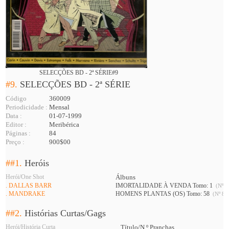
SELECÇÕES BD - 2ª SÉRIE#9
#9.
SELECÇÕES BD - 2ª SÉRIE
Código
360009
Periodicidade :
Mensal
Data :
01-07-1999
Editor :
Meribérica
Páginas :
84
Preço :
900$00
##1.
Heróis
Herói/One Shot
Álbuns
. DALLAS BARR
IMORTALIDADE À VENDA Tomo: 1
(Nº 8
. MANDRAKE
HOMENS PLANTAS (OS) Tomo: 58
(Nº 8 A
##2.
Histórias Curtas/Gags
Herói/História Curta
Título/N.º Pranchas