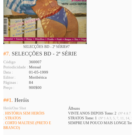
SELECÇÕES BD - 2ª SÉRIE#7
#7.
SELECÇÕES BD - 2ª SÉRIE
Código
360007
Periodicidade :
Mensal
Data :
01-05-1999
Editor :
Meribérica
Páginas :
84
Preço :
900$00
##1.
Heróis
Herói/One Shot
Álbuns
. HISTÓRIA SEM HERÓIS
VINTE ANOS DEPOIS Tomo: 2
(Nº 4 A 7 )
. STRATOS
STRATOS Tomo: 1
(Nº 1 A 3, 5, 7, 11, 14, 16
. CORTO MALTESE (PRETO E
SEMPRE UM POUCO MAIS LONGE Tomo
BRANCO)