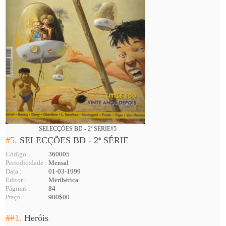
SELECÇÕES BD - 2ª SÉRIE#5
#5.
SELECÇÕES BD - 2ª SÉRIE
Código
360005
Periodicidade :
Mensal
Data :
01-03-1999
Editor :
Meribérica
Páginas :
84
Preço :
900$00
##1.
Heróis