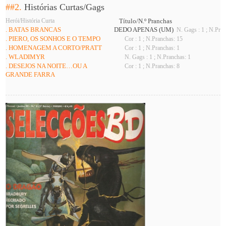
##2.
Histórias Curtas/Gags
Herói/História Curta
Título/N.º Pranchas
. BATAS BRANCAS
DEDO APENAS (UM)
N. Gags : 1 ; N.Pran
. PIERO, OS SONHOS E O TEMPO
Cor : 1 ; N.Pranchas: 15
. HOMENAGEM A CORTO/PRATT
Cor : 1 ; N.Pranchas: 1
. WLADIMYR
N. Gags : 1 ; N.Pranchas: 1
. DESEJOS NA NOITE…OU A
Cor : 1 ; N.Pranchas: 8
GRANDE FARRA