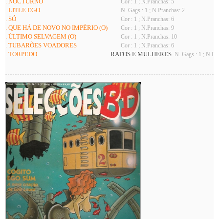
. NOCTURNO
Cor : 1 ; N.Pranchas: 5
. LITLE EGO
N. Gags : 1 ; N.Pranchas: 2
. SÓ
Cor : 1 ; N.Pranchas: 6
. QUE HÁ DE NOVO NO IMPÉRIO (O)
Cor : 1 ; N.Pranchas: 9
. ÚLTIMO SELVAGEM (O)
Cor : 1 ; N.Pranchas: 10
. TUBARÕES VOADORES
Cor : 1 ; N.Pranchas: 6
. TORPEDO
RATOS E MULHERES
N. Gags : 1 ; N.Pr