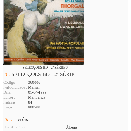
SELECÇÕES BD - 2ª SÉRIE#6
#6.
SELECÇÕES BD - 2ª SÉRIE
Código
360006
Periodicidade :
Mensal
Data :
01-04-1999
Editor :
Meribérica
Páginas :
84
Preço :
900$00
##1.
Heróis
Herói/One Shot
Álbuns