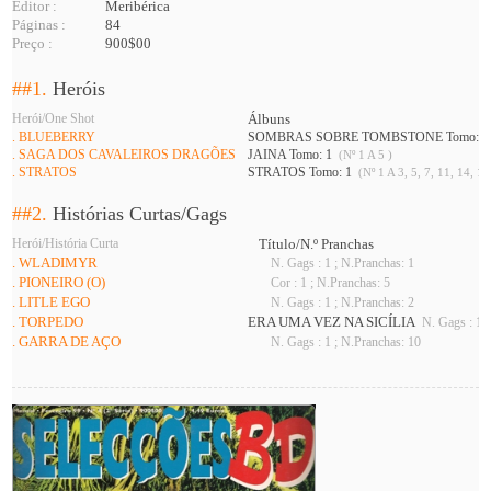
Editor :
Meribérica
Páginas :
84
Preço :
900$00
##1.
Heróis
Herói/One Shot
Álbuns
. BLUEBERRY
SOMBRAS SOBRE TOMBSTONE Tomo: 
. SAGA DOS CAVALEIROS DRAGÕES
JAINA Tomo: 1
(Nº 1 A 5 )
. STRATOS
STRATOS Tomo: 1
(Nº 1 A 3, 5, 7, 11, 14, 16
##2.
Histórias Curtas/Gags
Herói/História Curta
Título/N.º Pranchas
. WLADIMYR
N. Gags : 1 ; N.Pranchas: 1
. PIONEIRO (O)
Cor : 1 ; N.Pranchas: 5
. LITLE EGO
N. Gags : 1 ; N.Pranchas: 2
. TORPEDO
ERA UMA VEZ NA SICÍLIA
N. Gags : 1 ;
. GARRA DE AÇO
N. Gags : 1 ; N.Pranchas: 10