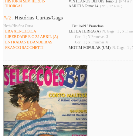
. HISTÓRIA SEM HERÓIS
VINTE ANOS DEPOIS Tomo: 2
(Nº 4 A 7 )
. THORGAL
AARÍCIA Tomo: 14
(Nº 6, 12 A 26 )
##2.
Histórias Curtas/Gags
Herói/História Curta
Título/N.º Pranchas
. ERA XENOZÓICA
LEI DA TERRA (A)
N. Gags : 1 ; N.Pranch
. LIBERDADE E O 25 ABRIL (A)
Cor : 1 ; N.Pranchas: 3
. ENTRADAS E BANDEIRAS
Cor : 1 ; N.Pranchas: 6
. FRANCO SACCHETTI
MOTIM POPULAR (UM)
N. Gags : 1 ; N.