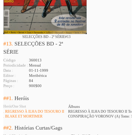
SELECÇÕES BD - 2ª SÉRIE#13
#13.
SELECÇÕES BD - 2ª
SÉRIE
Código
360013
Periodicidade :
Mensal
Data :
01-11-1999
Editor :
Meribérica
Páginas :
84
Preço :
900$00
##1.
Heróis
Herói/One Shot
Álbuns
. REGRESSO À ILHA DO TESOURO II
REGRESSO À ILHA DO TESOURO II Tomo
. BLAKE ET MORTIMER
CONSPIRAÇÃO VORONOV (A) Tomo: 1
##2.
Histórias Curtas/Gags