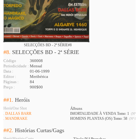
SELECÇÕES BD - 2ª SÉRIE#8
#8.
SELECÇÕES BD - 2ª SÉRIE
Código
360008
Periodicidade :
Mensal
Data :
01-06-1999
Editor :
Meribérica
Páginas :
84
Preço :
900$00
##1.
Heróis
Herói/One Shot
Álbuns
. DALLAS BARR
IMORTALIDADE À VENDA Tomo: 1
(Nº 8
. MANDRAKE
HOMENS PLANTAS (OS) Tomo: 58
(Nº 8 A
##2.
Histórias Curtas/Gags
Herói/História Curta
Título/N.º Pranchas