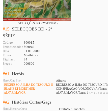
SELECÇÕES BD - 2ª SÉRIE#15
#15.
SELECÇÕES BD - 2ª
SÉRIE
Código
360015
Periodicidade :
Mensal
Data :
01-01-2000
Editor :
Meribérica
Páginas :
84
Preço :
900$00
##1.
Heróis
Herói/One Shot
Álbuns
. REGRESSO À ILHA DO TESOURO II
REGRESSO À ILHA DO TESOURO II Tomo
. BLAKE ET MORTIMER
CONSPIRAÇÃO VORONOV (A) Tomo: 1
. ALVAR MAYOR
ALVAR MAYOR Tomo: 1
(Nº 11 e 15 A 19 )
##2.
Histórias Curtas/Gags
Herói/História Curta
Título/N.º Pranchas