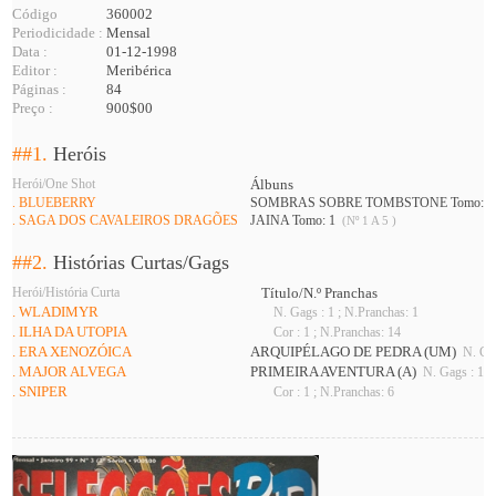
Código
360002
Periodicidade :
Mensal
Data :
01-12-1998
Editor :
Meribérica
Páginas :
84
Preço :
900$00
##1.
Heróis
Herói/One Shot
Álbuns
. BLUEBERRY
SOMBRAS SOBRE TOMBSTONE Tomo: 
. SAGA DOS CAVALEIROS DRAGÕES
JAINA Tomo: 1
(Nº 1 A 5 )
##2.
Histórias Curtas/Gags
Herói/História Curta
Título/N.º Pranchas
. WLADIMYR
N. Gags : 1 ; N.Pranchas: 1
. ILHA DA UTOPIA
Cor : 1 ; N.Pranchas: 14
. ERA XENOZÓICA
ARQUIPÉLAGO DE PEDRA (UM)
N. Gag
. MAJOR ALVEGA
PRIMEIRA AVENTURA (A)
N. Gags : 1 ;
. SNIPER
Cor : 1 ; N.Pranchas: 6