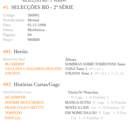
SELECÇÕES BD - 2ª SÉRIE#1
#1.
SELECÇÕES BD - 2ª SÉRIE
Código
360001
Periodicidade :
Mensal
Data :
01-11-1998
Editor :
Meribérica
Páginas :
84
Preço :
900$00
##1.
Heróis
Herói/One Shot
Álbuns
. BLUEBERRY
SOMBRAS SOBRE TOMBSTONE Tomo: 
. SAGA DOS CAVALEIROS DRAGÕES
JAINA Tomo: 1
(Nº 1 A 5 )
. STRATOS
STRATOS Tomo: 1
(Nº 1 A 3, 5, 7, 11, 14, 16
##2.
Histórias Curtas/Gags
Herói/História Curta
Título/N.º Pranchas
. WLADIMYR
N. Gags : 1 ; N.Pranchas: 1
. JERÔME MOUCHEROT
MANGA-JUTSU
N. Gags : 1 ; N.Pranchas:
. FRANCO SACCHETTTI
NOVELA LXIV
Cor : 1 ; N.Pranchas: 10
. TORPEDO
EM NOME DA LOU
N. Gags : 1 ; N.Pranc
. NAVE (A)
Cor : 1 ; N.Pranchas: 9