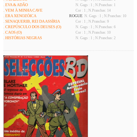
. EVA & ADÃO
N. Gags : 1 ; N.Pranchas: 1
. VEM À MINHA CAVE
Cor : 1 ; N.Pranchas: 14
. ERA XENOZÓICA
ROGUE
N. Gags : 1 ; N.Pranchas: 10
. SENAQUERIB, REI DA ASSÍRIA
Cor : 1 ; N.Pranchas: 9
. CREPÚSCULO DOS DEUSES (O)
N. Gags : 1 ; N.Pranchas: 6
. CAOS (O)
Cor : 1 ; N.Pranchas: 10
. HISTÓRIAS NEGRAS
N. Gags : 1 ; N.Pranchas: 2