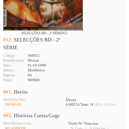
SELECÇÕES BD - 2ª SÉRIE#12
#12.
SELECÇÕES BD - 2ª
SÉRIE
Código
360012
Periodicidade :
Mensal
Data :
01-10-1999
Editor :
Meribérica
Páginas :
84
Preço :
900$00
##1.
Heróis
Herói/One Shot
Álbuns
. THORGAL
AARÍCIA Tomo: 14
(Nº 6, 12 A 26 )
##2.
Histórias Curtas/Gags
Herói/História Curta
Título/N.º Pranchas
. WLADIMYR
N. Gags : 1 ; N.Pranchas: 1