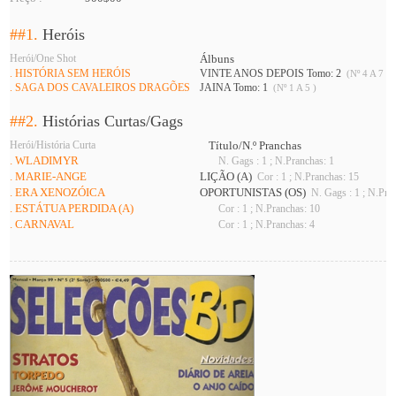
##1.
Heróis
Herói/One Shot
Álbuns
. HISTÓRIA SEM HERÓIS
VINTE ANOS DEPOIS Tomo: 2
(Nº 4 A 7 )
. SAGA DOS CAVALEIROS DRAGÕES
JAINA Tomo: 1
(Nº 1 A 5 )
##2.
Histórias Curtas/Gags
Herói/História Curta
Título/N.º Pranchas
. WLADIMYR
N. Gags : 1 ; N.Pranchas: 1
. MARIE-ANGE
LIÇÃO (A)
Cor : 1 ; N.Pranchas: 15
. ERA XENOZÓICA
OPORTUNISTAS (OS)
N. Gags : 1 ; N.Pra
. ESTÁTUA PERDIDA (A)
Cor : 1 ; N.Pranchas: 10
. CARNAVAL
Cor : 1 ; N.Pranchas: 4