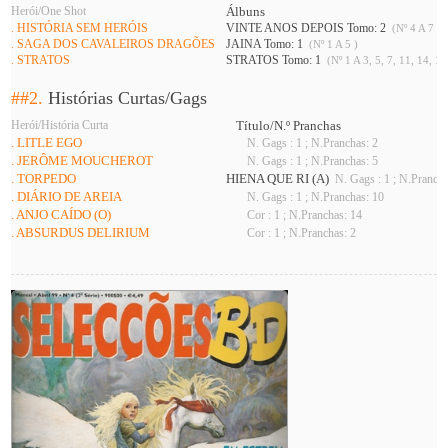
Herói/One Shot
Álbuns
. HISTÓRIA SEM HERÓIS
VINTE ANOS DEPOIS Tomo: 2
(Nº 4 A 7 )
. SAGA DOS CAVALEIROS DRAGÕES
JAINA Tomo: 1
(Nº 1 A 5 )
. STRATOS
STRATOS Tomo: 1
(Nº 1 A 3, 5, 7, 11, 14, 16
##2.
Histórias Curtas/Gags
Herói/História Curta
Título/N.º Pranchas
. LITLE EGO
N. Gags : 1 ; N.Pranchas: 2
. JERÔME MOUCHEROT
N. Gags : 1 ; N.Pranchas: 5
. TORPEDO
HIENA QUE RI (A)
N. Gags : 1 ; N.Prancha
. DIÁRIO DE AREIA
N. Gags : 1 ; N.Pranchas: 10
. ANJO CAÍDO (O)
Cor : 1 ; N.Pranchas: 14
. ABSURDUS DELIRIUM
Cor : 1 ; N.Pranchas: 2