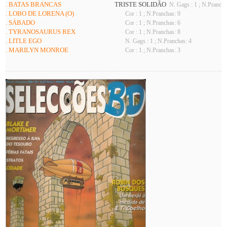
. BATAS BRANCAS
TRISTE SOLIDÃO
N. Gags : 1 ; N.Prancha
. LOBO DE LORENA (O)
Cor : 1 ; N.Pranchas: 9
. SÁBADO
Cor : 1 ; N.Pranchas: 6
. TYRANOSAURUS REX
Cor : 1 ; N.Pranchas: 8
. LITLE EGO
N. Gags : 1 ; N.Pranchas: 4
. MARILYN MONROE
Cor : 1 ; N.Pranchas: 3