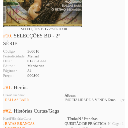
SELECÇÕES BD - 2ª SÉRIE#10
#10.
SELECÇÕES BD - 2ª
SÉRIE
Código
360010
Periodicidade :
Mensal
Data :
01-08-1999
Editor :
Meribérica
Páginas :
84
Preço :
900$00
##1.
Heróis
Herói/One Shot
Álbuns
. DALLAS BARR
IMORTALIDADE À VENDA Tomo: 1
(Nº 8
##2.
Histórias Curtas/Gags
Herói/História Curta
Título/N.º Pranchas
. BATAS BRANCAS
QUESTÃO DE PRÁCTICA
N. Gags : 1 ; 