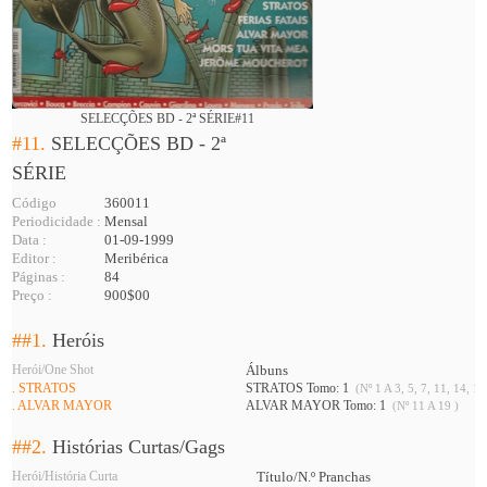
SELECÇÕES BD - 2ª SÉRIE#11
#11.
SELECÇÕES BD - 2ª
SÉRIE
Código
360011
Periodicidade :
Mensal
Data :
01-09-1999
Editor :
Meribérica
Páginas :
84
Preço :
900$00
##1.
Heróis
Herói/One Shot
Álbuns
. STRATOS
STRATOS Tomo: 1
(Nº 1 A 3, 5, 7, 11, 14, 16
. ALVAR MAYOR
ALVAR MAYOR Tomo: 1
(Nº 11 A 19 )
##2.
Histórias Curtas/Gags
Herói/História Curta
Título/N.º Pranchas