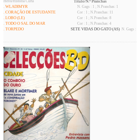
Herói/História Curta
Título/N.º Pranchas
. WLADIMYR
N. Gags : 1 ; N.Pranchas: 1
. CORAÇÃO DE ESTUDANTE
Cor : 1 ; N.Pranchas: 11
. LOBO (LE)
Cor : 1 ; N.Pranchas: 8
. TODO O SAL DO MAR
Cor : 1 ; N.Pranchas: 4
. TORPEDO
SETE VIDAS DO GATO (AS)
N. Gags : 1 