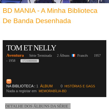
BD MANIA - A Minha Biblioteca
De Banda Desenhada
TOM ET NELLY
Aventura
Série Terminada
2 Álbuns
Francês
1957
- 1958
1721000000
NA BIBLIOTECA :
1
ÁLBUM
0
HISTÓRIAS E GAGS
Nada a registar em
MEMORABÍLIA-BD
DETALHE DOS ÁLBUNS DA SÉRIE