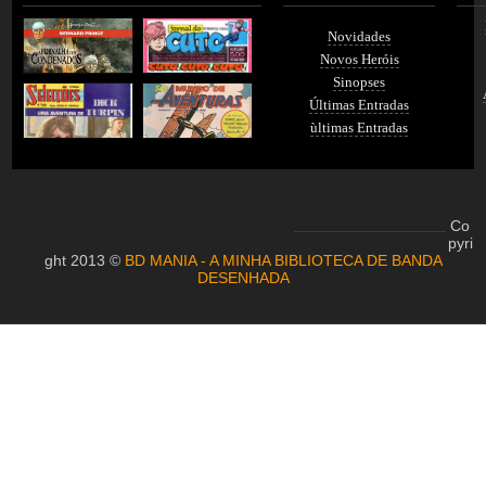
Novidades
Novos Heróis
Sinopses
Últimas Entradas
ùltimas Entradas
Co
pyri
ght 2013 ©
BD MANIA - A MINHA BIBLIOTECA DE BANDA
DESENHADA