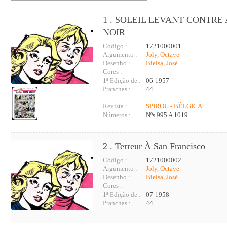
1 . SOLEIL LEVANT CONTRE
NOIR
Código :
1721000001
Argumento :
Joly, Octave
Desenho :
Bielsa, José
Cores :
1ª Edição de :
06-1957
Pranchas :
44
Revista :
SPIROU - BÉLGICA
Números :
Nºs 995 A 1019
2 . Terreur À San Francisco
Código :
1721000002
Argumento :
Joly, Octave
Desenho :
Bielsa, José
Cores :
1ª Edição de :
07-1958
Pranchas :
44