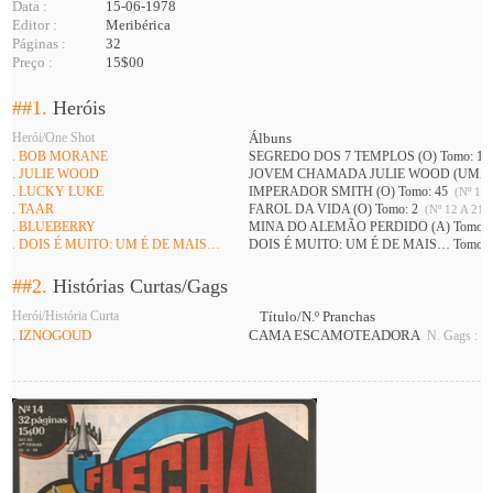
Data :
15-06-1978
Editor :
Meribérica
Páginas :
32
Preço :
15$00
##1.
Heróis
Herói/One Shot
Álbuns
. BOB MORANE
SEGREDO DOS 7 TEMPLOS (O) Tomo: 1
. JULIE WOOD
JOVEM CHAMADA JULIE WOOD (UMA) 
. LUCKY LUKE
IMPERADOR SMITH (O) Tomo: 45
(Nº 11 
. TAAR
FAROL DA VIDA (O) Tomo: 2
(Nº 12 A 21 )
. BLUEBERRY
MINA DO ALEMÃO PERDIDO (A) Tomo: 
. DOIS É MUITO: UM É DE MAIS…
DOIS É MUITO: UM É DE MAIS… Tomo: 
##2.
Histórias Curtas/Gags
Herói/História Curta
Título/N.º Pranchas
. IZNOGOUD
CAMA ESCAMOTEADORA
N. Gags : 3 