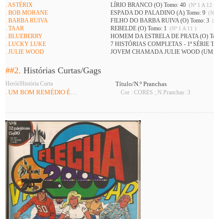
. ASTÉRIX
LÍRIO BRANCO (O) Tomo: 40
(Nº 1 A 12 )
. BOB MORANE
ESPADA DO PALADINO (A) Tomo: 9
(Nº 1
. BARBA RUIVA
FILHO DO BARBA RUIVA (O) Tomo: 3
(Nº
. TAAR
REBELDE (O) Tomo: 1
(Nº 1 A 11 )
. BLUEBERRY
HOMEM DA ESTRELA DE PRATA (O) Tom
. LUCKY LUKE
7 HISTÓRIAS COMPLETAS - 1ª SÉRIE To
. JULIE WOOD
JOVEM CHAMADA JULIE WOOD (UMA) 
##2.
Histórias Curtas/Gags
Herói/História Curta
Título/N.º Pranchas
. UM BOM REMÉDIO É…
Cor : CORES ; N.Pranchas: 3