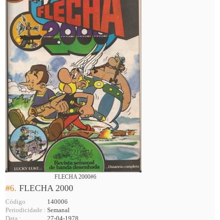
FLECHA 2000#6
#6.
FLECHA 2000
Código
140006
Periodicidade :
Semanal
Data :
27-04-1978