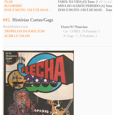
. TAAR
FAROL DA VIDA (O) Tomo: 2
(Nº 12 A 21 )
. BLUEBERRY
MINA DO ALEMÃO PERDIDO (A) Tomo: 
. DOIS É MUITO: UM É DE MAIS…
DOIS É MUITO: UM É DE MAIS… Tomo: 
##2.
Histórias Curtas/Gags
Herói/História Curta
Título/N.º Pranchas
. TROPELIAS DA NAVE ZUM
Cor : CORES ; N.Pranchas: 1
. ACHILLE TALON
N. Gags : 1 ; N.Pranchas: 1