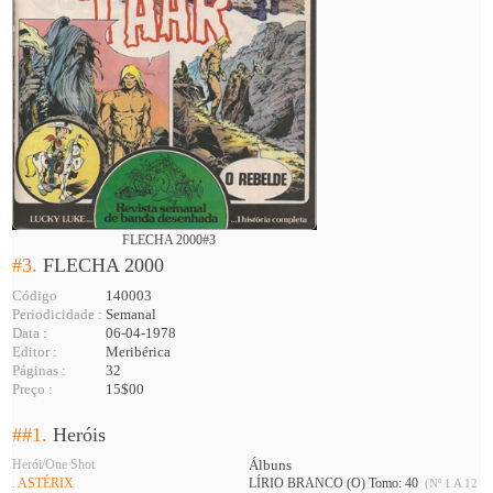
FLECHA 2000#3
#3.
FLECHA 2000
Código
140003
Periodicidade :
Semanal
Data :
06-04-1978
Editor :
Meribérica
Páginas :
32
Preço :
15$00
##1.
Heróis
Herói/One Shot
Álbuns
. ASTÉRIX
LÍRIO BRANCO (O) Tomo: 40
(Nº 1 A 12 )