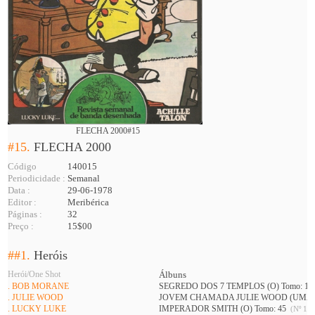
FLECHA 2000#15
#15.
FLECHA 2000
Código
140015
Periodicidade :
Semanal
Data :
29-06-1978
Editor :
Meribérica
Páginas :
32
Preço :
15$00
##1.
Heróis
Herói/One Shot
Álbuns
. BOB MORANE
SEGREDO DOS 7 TEMPLOS (O) Tomo: 1
. JULIE WOOD
JOVEM CHAMADA JULIE WOOD (UMA) 
. LUCKY LUKE
IMPERADOR SMITH (O) Tomo: 45
(Nº 11 