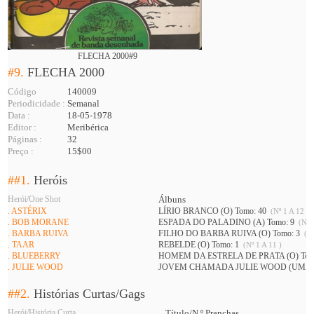
FLECHA 2000#9
#9.
FLECHA 2000
Código
140009
Periodicidade :
Semanal
Data :
18-05-1978
Editor :
Meribérica
Páginas :
32
Preço :
15$00
##1.
Heróis
Herói/One Shot
Álbuns
. ASTÉRIX
LÍRIO BRANCO (O) Tomo: 40
(Nº 1 A 12 )
. BOB MORANE
ESPADA DO PALADINO (A) Tomo: 9
(Nº 1
. BARBA RUIVA
FILHO DO BARBA RUIVA (O) Tomo: 3
(Nº
. TAAR
REBELDE (O) Tomo: 1
(Nº 1 A 11 )
. BLUEBERRY
HOMEM DA ESTRELA DE PRATA (O) Tom
. JULIE WOOD
JOVEM CHAMADA JULIE WOOD (UMA) 
##2.
Histórias Curtas/Gags
Herói/História Curta
Título/N.º Pranchas