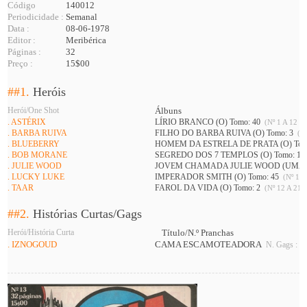
Código
140012
Periodicidade :
Semanal
Data :
08-06-1978
Editor :
Meribérica
Páginas :
32
Preço :
15$00
##1.
Heróis
Herói/One Shot
Álbuns
. ASTÉRIX
LÍRIO BRANCO (O) Tomo: 40
(Nº 1 A 12 )
. BARBA RUIVA
FILHO DO BARBA RUIVA (O) Tomo: 3
(Nº
. BLUEBERRY
HOMEM DA ESTRELA DE PRATA (O) Tom
. BOB MORANE
SEGREDO DOS 7 TEMPLOS (O) Tomo: 1
. JULIE WOOD
JOVEM CHAMADA JULIE WOOD (UMA) 
. LUCKY LUKE
IMPERADOR SMITH (O) Tomo: 45
(Nº 11 
. TAAR
FAROL DA VIDA (O) Tomo: 2
(Nº 12 A 21 )
##2.
Histórias Curtas/Gags
Herói/História Curta
Título/N.º Pranchas
. IZNOGOUD
CAMA ESCAMOTEADORA
N. Gags : 2 