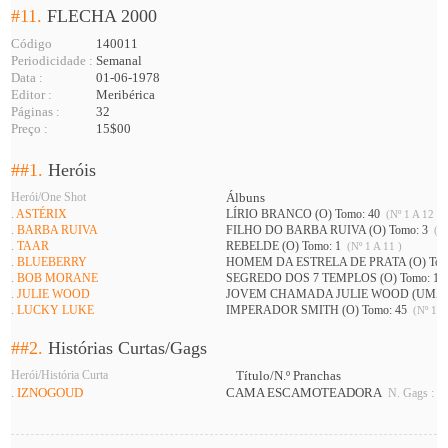
#11.
FLECHA 2000
Código
140011
Periodicidade :
Semanal
Data :
01-06-1978
Editor :
Meribérica
Páginas :
32
Preço :
15$00
##1.
Heróis
Herói/One Shot
Álbuns
. ASTÉRIX
LÍRIO BRANCO (O) Tomo: 40
(Nº 1 A 12 )
. BARBA RUIVA
FILHO DO BARBA RUIVA (O) Tomo: 3
(Nº
. TAAR
REBELDE (O) Tomo: 1
(Nº 1 A 11 )
. BLUEBERRY
HOMEM DA ESTRELA DE PRATA (O) Tom
. BOB MORANE
SEGREDO DOS 7 TEMPLOS (O) Tomo: 1
. JULIE WOOD
JOVEM CHAMADA JULIE WOOD (UMA) 
. LUCKY LUKE
IMPERADOR SMITH (O) Tomo: 45
(Nº 11 
##2.
Histórias Curtas/Gags
Herói/História Curta
Título/N.º Pranchas
. IZNOGOUD
CAMA ESCAMOTEADORA
N. Gags : 1 