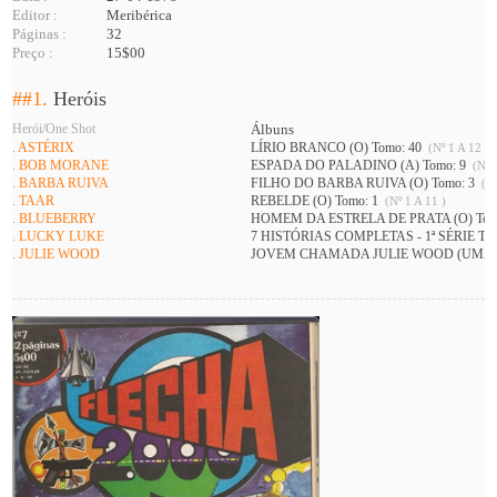
Editor :
Meribérica
Páginas :
32
Preço :
15$00
##1.
Heróis
Herói/One Shot
Álbuns
. ASTÉRIX
LÍRIO BRANCO (O) Tomo: 40
(Nº 1 A 12 )
. BOB MORANE
ESPADA DO PALADINO (A) Tomo: 9
(Nº 1
. BARBA RUIVA
FILHO DO BARBA RUIVA (O) Tomo: 3
(Nº
. TAAR
REBELDE (O) Tomo: 1
(Nº 1 A 11 )
. BLUEBERRY
HOMEM DA ESTRELA DE PRATA (O) Tom
. LUCKY LUKE
7 HISTÓRIAS COMPLETAS - 1ª SÉRIE To
. JULIE WOOD
JOVEM CHAMADA JULIE WOOD (UMA) 