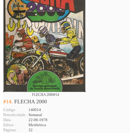
FLECHA 2000#14
#14.
FLECHA 2000
Código
140014
Periodicidade :
Semanal
Data :
22-06-1978
Editor :
Meribérica
Páginas :
32