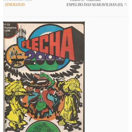
. IZNOGOUD
ESPELHO DAS MARAVILHAS (O)
N. Ga