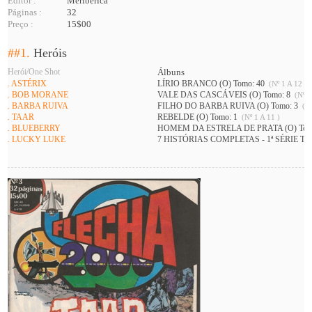
Editor :
Meribérica
Páginas :
32
Preço :
15$00
##1.
Heróis
Herói/One Shot
Álbuns
. ASTÉRIX
LÍRIO BRANCO (O) Tomo: 40
(Nº 1 A 12 )
. BOB MORANE
VALE DAS CASCÁVEIS (O) Tomo: 8
(Nº 1
. BARBA RUIVA
FILHO DO BARBA RUIVA (O) Tomo: 3
(Nº
. TAAR
REBELDE (O) Tomo: 1
(Nº 1 A 11 )
. BLUEBERRY
HOMEM DA ESTRELA DE PRATA (O) Tom
. LUCKY LUKE
7 HISTÓRIAS COMPLETAS - 1ª SÉRIE To