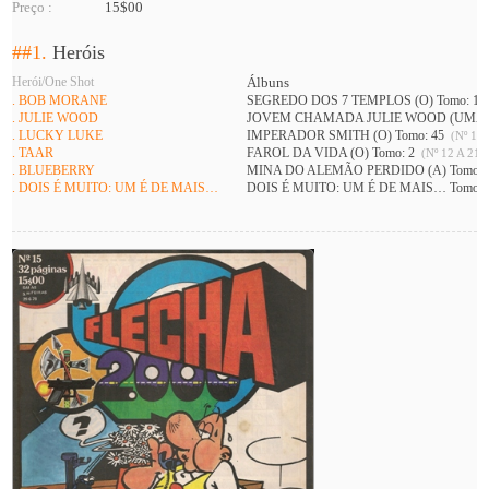
Preço :
15$00
##1.
Heróis
Herói/One Shot
Álbuns
. BOB MORANE
SEGREDO DOS 7 TEMPLOS (O) Tomo: 1
. JULIE WOOD
JOVEM CHAMADA JULIE WOOD (UMA) 
. LUCKY LUKE
IMPERADOR SMITH (O) Tomo: 45
(Nº 11 
. TAAR
FAROL DA VIDA (O) Tomo: 2
(Nº 12 A 21 )
. BLUEBERRY
MINA DO ALEMÃO PERDIDO (A) Tomo: 
. DOIS É MUITO: UM É DE MAIS…
DOIS É MUITO: UM É DE MAIS… Tomo: 