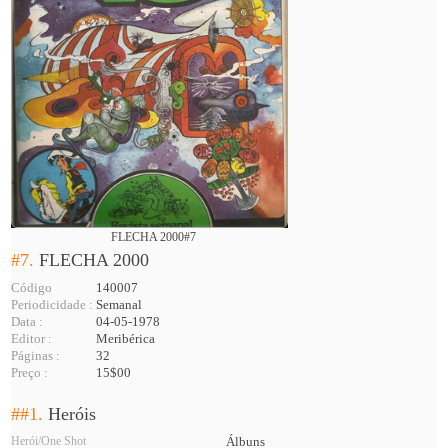
FLECHA 2000#7
#7.
FLECHA 2000
Código
140007
Periodicidade :
Semanal
Data :
04-05-1978
Editor :
Meribérica
Páginas :
32
Preço :
15$00
##1.
Heróis
Herói/One Shot
Álbuns