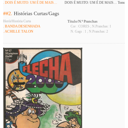
. DOIS É MUITO: UM É DE MAIS…
DOIS É MUITO: UM É DE MAIS… Tomo: 
##2.
Histórias Curtas/Gags
Herói/História Curta
Título/N.º Pranchas
. BANDA DESENHADA
Cor : CORES ; N.Pranchas: 1
. ACHILLE TALON
N. Gags : 1 ; N.Pranchas: 2