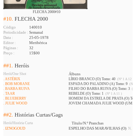
FLECHA 2000#10
#10.
FLECHA 2000
Código
140010
Periodicidade :
Semanal
Data :
25-05-1978
Editor :
Meribérica
Páginas :
32
Preço :
15$00
##1.
Heróis
Herói/One Shot
Álbuns
. ASTÉRIX
LÍRIO BRANCO (O) Tomo: 40
(Nº 1 A 12 )
. BOB MORANE
ESPADA DO PALADINO (A) Tomo: 9
(Nº 1
. BARBA RUIVA
FILHO DO BARBA RUIVA (O) Tomo: 3
(Nº
. TAAR
REBELDE (O) Tomo: 1
(Nº 1 A 11 )
. BLUEBERRY
HOMEM DA ESTRELA DE PRATA (O) Tom
. JULIE WOOD
JOVEM CHAMADA JULIE WOOD (UMA) 
##2.
Histórias Curtas/Gags
Herói/História Curta
Título/N.º Pranchas
. IZNOGOUD
ESPELHO DAS MARAVILHAS (O)
N. Ga