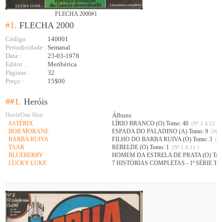
FLECHA 2000#1
#1.
FLECHA 2000
Código
140001
Periodicidade :
Semanal
Data :
23-03-1978
Editor :
Meribérica
Páginas :
32
Preço :
15$00
##1.
Heróis
Herói/One Shot
Álbuns
. ASTÉRIX
LÍRIO BRANCO (O) Tomo: 40
(Nº 1 A 12 )
. BOB MORANE
ESPADA DO PALADINO (A) Tomo: 9
(Nº 1
. BARBA RUIVA
FILHO DO BARBA RUIVA (O) Tomo: 3
(Nº
. TAAR
REBELDE (O) Tomo: 1
(Nº 1 A 11 )
. BLUEBERRY
HOMEM DA ESTRELA DE PRATA (O) Tom
. LUCKY LUKE
7 HISTÓRIAS COMPLETAS - 1ª SÉRIE To