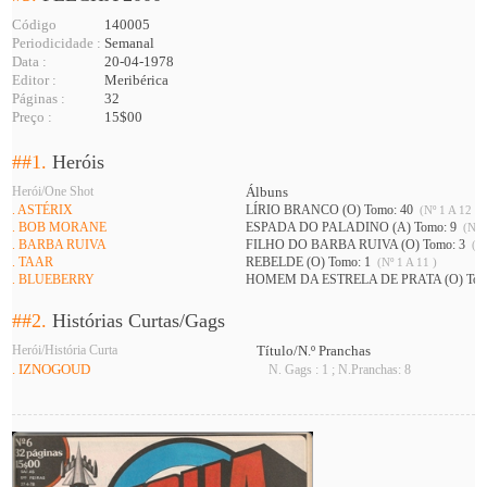
Código
140005
Periodicidade :
Semanal
Data :
20-04-1978
Editor :
Meribérica
Páginas :
32
Preço :
15$00
##1.
Heróis
Herói/One Shot
Álbuns
. ASTÉRIX
LÍRIO BRANCO (O) Tomo: 40
(Nº 1 A 12 )
. BOB MORANE
ESPADA DO PALADINO (A) Tomo: 9
(Nº 1
. BARBA RUIVA
FILHO DO BARBA RUIVA (O) Tomo: 3
(Nº
. TAAR
REBELDE (O) Tomo: 1
(Nº 1 A 11 )
. BLUEBERRY
HOMEM DA ESTRELA DE PRATA (O) Tom
##2.
Histórias Curtas/Gags
Herói/História Curta
Título/N.º Pranchas
. IZNOGOUD
N. Gags : 1 ; N.Pranchas: 8