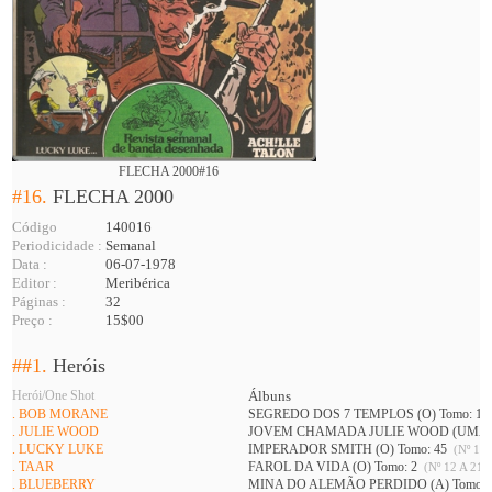
FLECHA 2000#16
#16.
FLECHA 2000
Código
140016
Periodicidade :
Semanal
Data :
06-07-1978
Editor :
Meribérica
Páginas :
32
Preço :
15$00
##1.
Heróis
Herói/One Shot
Álbuns
. BOB MORANE
SEGREDO DOS 7 TEMPLOS (O) Tomo: 1
. JULIE WOOD
JOVEM CHAMADA JULIE WOOD (UMA) 
. LUCKY LUKE
IMPERADOR SMITH (O) Tomo: 45
(Nº 11 
. TAAR
FAROL DA VIDA (O) Tomo: 2
(Nº 12 A 21 )
. BLUEBERRY
MINA DO ALEMÃO PERDIDO (A) Tomo: 