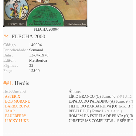
FLECHA 2000#4
#4.
FLECHA 2000
Código
140004
Periodicidade :
Semanal
Data :
13-04-1978
Editor :
Meribérica
Páginas :
32
Preço :
15$00
##1.
Heróis
Herói/One Shot
Álbuns
. ASTÉRIX
LÍRIO BRANCO (O) Tomo: 40
(Nº 1 A 12 )
. BOB MORANE
ESPADA DO PALADINO (A) Tomo: 9
(Nº 1
. BARBA RUIVA
FILHO DO BARBA RUIVA (O) Tomo: 3
(Nº
. TAAR
REBELDE (O) Tomo: 1
(Nº 1 A 11 )
. BLUEBERRY
HOMEM DA ESTRELA DE PRATA (O) Tom
. LUCKY LUKE
7 HISTÓRIAS COMPLETAS - 1ª SÉRIE To