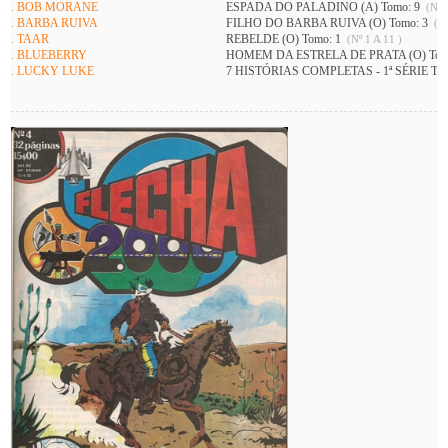
. BOB MORANE
ESPADA DO PALADINO (A) Tomo: 9
(Nº 1
. BARBA RUIVA
FILHO DO BARBA RUIVA (O) Tomo: 3
(Nº
. TAAR
REBELDE (O) Tomo: 1
(Nº 1 A 11 )
. BLUEBERRY
HOMEM DA ESTRELA DE PRATA (O) Tom
. LUCKY LUKE
7 HISTÓRIAS COMPLETAS - 1ª SÉRIE To