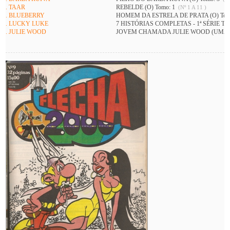
. TAAR
REBELDE (O) Tomo: 1
(Nº 1 A 11 )
. BLUEBERRY
HOMEM DA ESTRELA DE PRATA (O) Tom
. LUCKY LUKE
7 HISTÓRIAS COMPLETAS - 1ª SÉRIE To
. JULIE WOOD
JOVEM CHAMADA JULIE WOOD (UMA) 