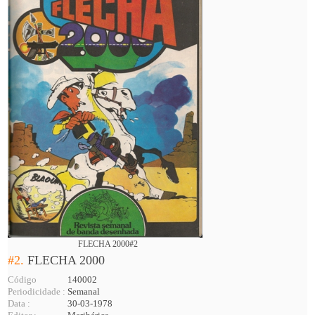
FLECHA 2000#2
#2.
FLECHA 2000
Código
140002
Periodicidade :
Semanal
Data :
30-03-1978