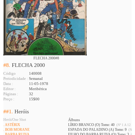
FLECHA 2000#8
#8.
FLECHA 2000
Código
140008
Periodicidade :
Semanal
Data :
11-05-1978
Editor :
Meribérica
Páginas :
32
Preço :
15$00
##1.
Heróis
Herói/One Shot
Álbuns
. ASTÉRIX
LÍRIO BRANCO (O) Tomo: 40
(Nº 1 A 12 )
. BOB MORANE
ESPADA DO PALADINO (A) Tomo: 9
(Nº 1
. BARBA RUIVA
FILHO DO BARBA RUIVA (O) Tomo: 3
(Nº