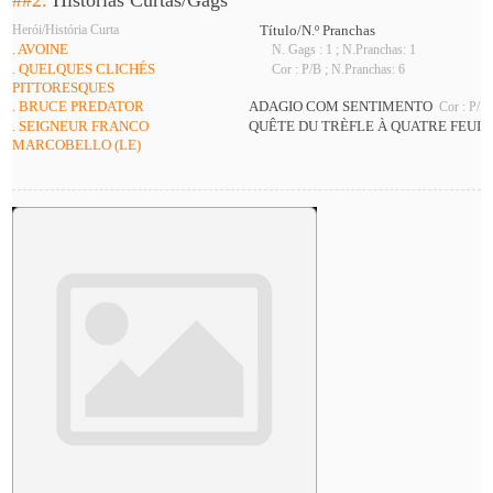
##2.
Histórias Curtas/Gags
Herói/História Curta
Título/N.º Pranchas
. AVOINE
N. Gags : 1 ; N.Pranchas: 1
. QUELQUES CLICHÉS
Cor : P/B ; N.Pranchas: 6
PITTORESQUES
. BRUCE PREDATOR
ADAGIO COM SENTIMENTO
Cor : P/B 
. SEIGNEUR FRANCO
QUÊTE DU TRÈFLE À QUATRE FEUIL
MARCOBELLO (LE)