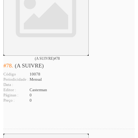
(A SUIVRE)#78
#78.
(A SUIVRE)
Código
10078
Periodicidade :
Mensal
Data :
Editor :
Casterman
Páginas :
0
Preço :
0