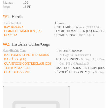
Páginas :
100
Preço :
18 FF
##1.
Heróis
Herói/One Shot
Álbuns
. RAY BANANA
CITÉ LUMIÈRE Tomo: 2
(Nº 83 A 86 )
. FEMME DU MAGICIEN (LA)
FEMME DU MAGICIEN (LA) Tomo: 1
(Nº 
. OLYMPIA
OLYMPIA Tomo: 1
(Nº 79 A 86 )
##2.
Histórias Curtas/Gags
Herói/História Curta
Título/N.º Pranchas
. BAS-FONDS ET PETITES MAINS
N. Gags : 5 ; N.Pranchas: 1
. BAR À JOE (LE)
PETITS DESSEINS
N. Gags : 1 ; N.Pranch
. QUANTICOS CONTRECLASSICOS
Cor : P/B ; N.Pranchas: 5
. TONTON MARCEL
PASSE NOEL SOUS LES TROPIQUES
N.
. CLAUDIUS VIGNE
RÉVOLTÉ DU BOUNTY (LE)
N. Gags : 1