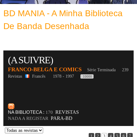
BD MANIA - A Minha Biblioteca
De Banda Desenhada
(A SUIVRE)
FRANCO-BELGA E COMICS
Série Terminada
239
Revistas
Francês
1978 - 1997
10000
NA BIBLIOTECA :
REVISTAS
170
PARA-BD
NADA A REGISTAR
1
2
3
4
5
6
7