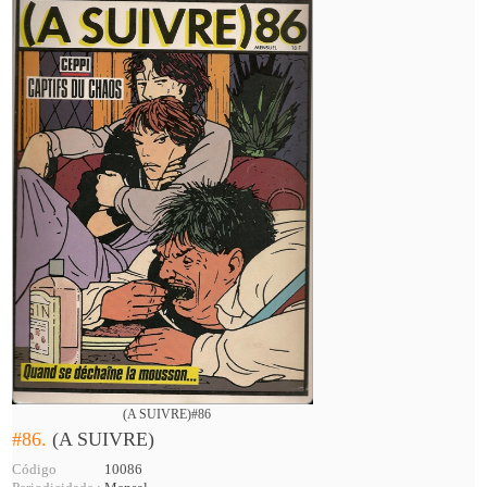
(A SUIVRE)#86
#86.
(A SUIVRE)
Código
10086