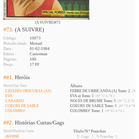
(A SUIVRE)#73
#73.
(A SUIVRE)
Código
10073
Periodicidade :
Mensal
Data :
01-02-1984
Editor :
Casterman
Páginas :
100
Preço :
17 FF
##1.
Heróis
Herói/One Shot
Álbuns
. CIDADES OBSCURAS (AS)
FEBRE DE URBICANDA (A) Tomo: 2
(Nº 6
. EVA
EVA a) Tomo: 1
(Nº 72 A 78 )
. CANARDO
NOCES DE BRUME Tomo: 5
(Nº 72 A 75 )
. COEURS DE SABLE
COEURS DE SABLE Tomo: 1
(Nº 73 A 78 )
. COLOMBO!
COLOMBO! Tomo: 1
(Nº 63 A 74 )
##2.
Histórias Curtas/Gags
Herói/História Curta
Título/N.º Pranchas
. AVOINE
N. Gags : 1 ; N.Pranchas: 1