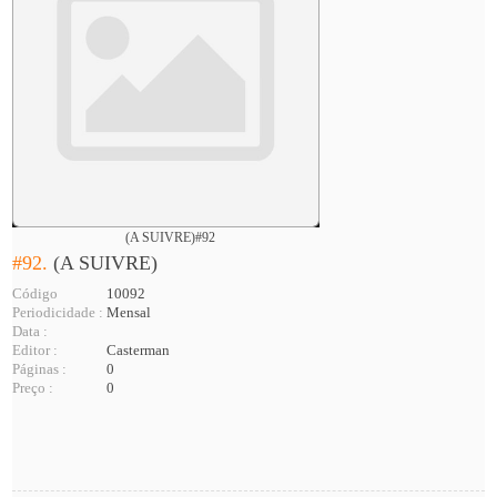
(A SUIVRE)#92
#92.
(A SUIVRE)
Código
10092
Periodicidade :
Mensal
Data :
Editor :
Casterman
Páginas :
0
Preço :
0