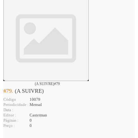
(A SUIVRE)#79
#79.
(A SUIVRE)
Código
10079
Periodicidade :
Mensal
Data :
Editor :
Casterman
Páginas :
0
Preço :
0