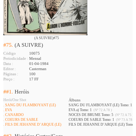
(A SUIVRE)#75
#75.
(A SUIVRE)
Código
10075
Periodicidade :
Mensal
Data :
01-04-1984
Editor :
Casterman
Páginas :
100
Preço :
17 FF
##1.
Heróis
Herói/One Shot
Álbuns
. SANG DU FLAMBOYANT (LE)
SANG DU FLAMBOYANT (LE) Tomo: 1
(
. EVA
EVA a) Tomo: 1
(Nº 72 A 78 )
. CANARDO
NOCES DE BRUME Tomo: 5
(Nº 72 A 75 )
. COEURS DE SABLE
COEURS DE SABLE Tomo: 1
(Nº 73 A 78 )
. FILS DE JEHANNE D’ARQUE (LE)
FILS DE JEHANNE D’ARQUE (LE) Tomo: