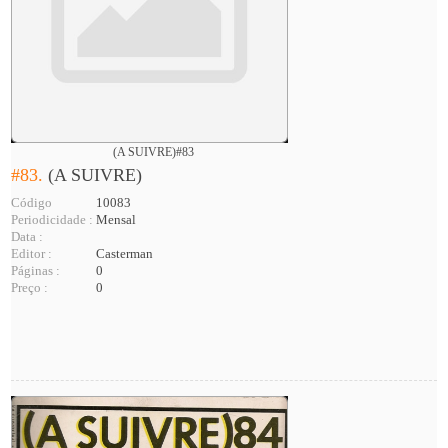
(A SUIVRE)#83
#83.
(A SUIVRE)
Código
10083
Periodicidade :
Mensal
Data :
Editor :
Casterman
Páginas :
0
Preço :
0