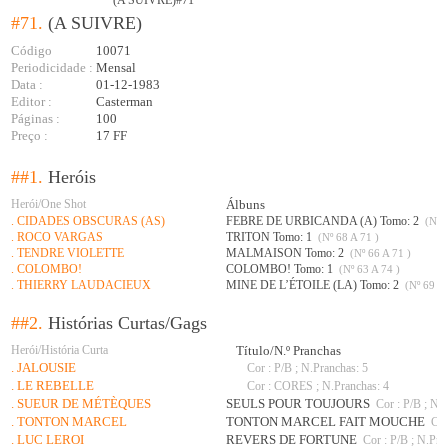
(A SUIVRE)#71
#71.
(A SUIVRE)
Código
10071
Periodicidade :
Mensal
Data :
01-12-1983
Editor :
Casterman
Páginas :
100
Preço :
17 FF
##1.
Heróis
Herói/One Shot
Álbuns
. CIDADES OBSCURAS (AS)
FEBRE DE URBICANDA (A) Tomo: 2
(Nº 6
. ROCO VARGAS
TRITON Tomo: 1
(Nº 68 A 71 )
. TENDRE VIOLETTE
MALMAISON Tomo: 2
(Nº 66 A 71 )
. COLOMBO!
COLOMBO! Tomo: 1
(Nº 63 A 74 )
. THIERRY LAUDACIEUX
MINE DE L’ÉTOILE (LA) Tomo: 2
(Nº 69 A 
##2.
Histórias Curtas/Gags
Herói/História Curta
Título/N.º Pranchas
. JALOUSIE
Cor : P/B ; N.Pranchas: 5
. LE REBELLE
Cor : CORES ; N.Pranchas: 4
. SUEUR DE MÉTÈQUES
SEULS POUR TOUJOURS
Cor : P/B ; N.
. TONTON MARCEL
TONTON MARCEL FAIT MOUCHE
Cor
. LUC LEROI
REVERS DE FORTUNE
Cor : P/B ; N.Pra