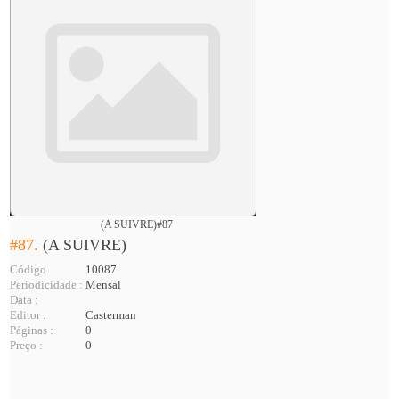
(A SUIVRE)#87
#87.
(A SUIVRE)
Código
10087
Periodicidade :
Mensal
Data :
Editor :
Casterman
Páginas :
0
Preço :
0