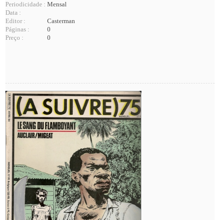
Periodicidade :
Mensal
Data :
Editor :
Casterman
Páginas :
0
Preço :
0