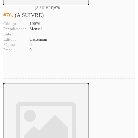
(A SUIVRE)#76
#76.
(A SUIVRE)
Código
10076
Periodicidade :
Mensal
Data :
Editor :
Casterman
Páginas :
0
Preço :
0