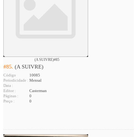
(A SUIVRE)#85
#85.
(A SUIVRE)
Código
10085
Periodicidade :
Mensal
Data :
Editor :
Casterman
Páginas :
0
Preço :
0