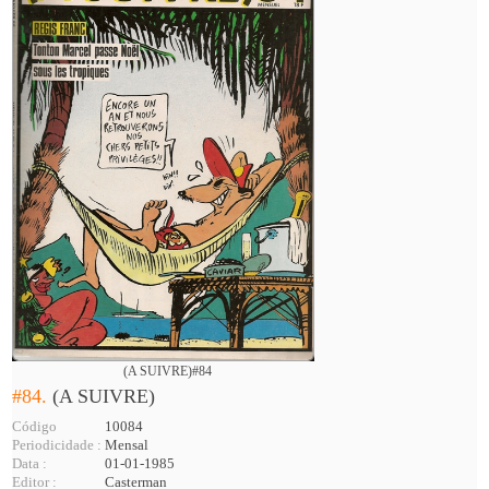
(A SUIVRE)#84
#84.
(A SUIVRE)
Código
10084
Periodicidade :
Mensal
Data :
01-01-1985
Editor :
Casterman