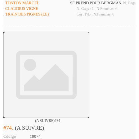
. TONTON MARCEL
SE PREND POUR BERGMAN
N. Gags : 
. CLAUDIUS VIGNE
N. Gags : 1 ; N.Pranchas: 6
. TRAIN DES PIGNES (LE)
Cor : P/B ; N.Pranchas: 6
(A SUIVRE)#74
#74.
(A SUIVRE)
Código
10074