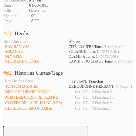
Periodicidade :
Mensal
Data :
01-03-1985
Editor :
Casterman
Páginas :
100
Preço :
18 FF
##1.
Heróis
Herói/One Shot
Álbuns
. RAY BANANA
CITÉ LUMIÈRE Tomo: 2
(Nº 83 A 86 )
. SOLANGE
SOLANGE Tomo: 1
(Nº 85 A 88 )
. OLYMPIA
OLYMPIA Tomo: 1
(Nº 79 A 86 )
. STÉPHANE CLÉMENT
CAPTIFS DU CHAOS Tomo: 7
(Nº 85 A 89 
##2.
Histórias Curtas/Gags
Herói/História Curta
Título/N.º Pranchas
. TONTON MARCEL
DEBOULONNE HERSANT
N. Gags : 1 ; 
. DIEU EST HÉMIPL´GIQUE
Cor : P/B ; N.Pranchas: 5
. AVEC DES CORPS DE PLATRE
Cor : P/B ; N.Pranchas: 10
. CONTES DE LAPIN JAUNE (LES)
Cor : P/B ; N.Pranchas: 9
. RESIDENCE SECONDAIRE
Cor : P/B ; N.Pranchas: 7