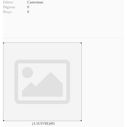
Editor :
Casterman
Páginas :
0
Preço :
0
(A SUIVRE)#81