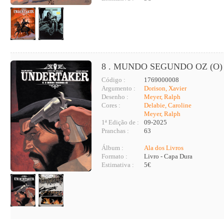
8 . MUNDO SEGUNDO OZ (O)
Código :
1769000008
Argumento :
Dorison, Xavier
Desenho :
Meyer, Ralph
Cores :
Delabie, Caroline
Meyer, Ralph
1ª Edição de :
09-2025
Pranchas :
63
Álbum :
Ala dos Livros
Formato :
Livro - Capa Dura
Estimativa :
5€