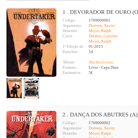
1 . DEVORADOR DE OURO (O
Código :
1769000001
Argumento :
Dorison, Xavier
Desenho :
Meyer, Ralph
Cores :
Delabie, Caroline
Meyer, Ralph
1ª Edição de :
01-2015
Pranchas :
54
Álbum :
Ala dos Livros
Formato :
Livro - Capa Dura
Estimativa :
5€
2 . DANÇA DOS ABUTRES (A)
Código :
1769000002
Argumento :
Dorison, Xavier
Desenho :
Meyer, Ralph