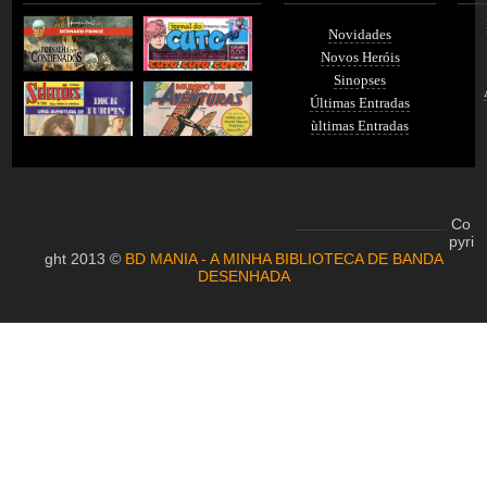
Novidades
Novos Heróis
Sinopses
Últimas Entradas
ùltimas Entradas
Co
pyri
ght 2013 ©
BD MANIA - A MINHA BIBLIOTECA DE BANDA
DESENHADA