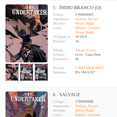
5 . ÍNDIO BRANCO (O)
Código :
1769000005
Argumento :
Dorison, Xavier
Desenho :
Meyer, Ralph
Cores :
Delabie, Caroline
Meyer, Ralph
1ª Edição de :
10-2019
Pranchas :
54
Álbum :
Ala dos Livros
Formato :
Livro - Capa Dura
Estimativa :
5€
Revista :
L’IMMANQUABLE
Números :
Nºs 104 A 107
6 . SALVAGE
Código :
1769000006
Argumento :
Dorison, Xavier
Desenho :
Meyer, Ralph
Cores :
Delabie, Caroline