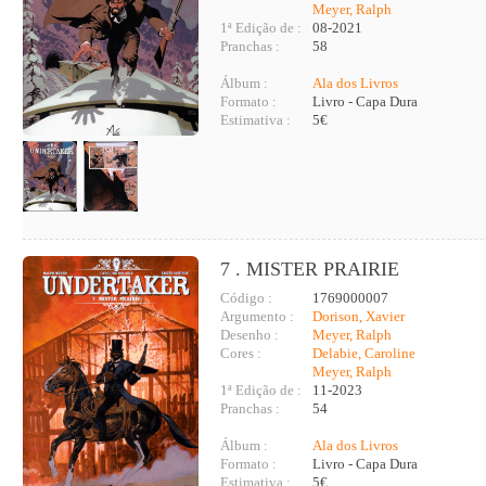
Meyer, Ralph
1ª Edição de :
08-2021
Pranchas :
58
Álbum :
Ala dos Livros
Formato :
Livro - Capa Dura
Estimativa :
5€
7 . MISTER PRAIRIE
Código :
1769000007
Argumento :
Dorison, Xavier
Desenho :
Meyer, Ralph
Cores :
Delabie, Caroline
Meyer, Ralph
1ª Edição de :
11-2023
Pranchas :
54
Álbum :
Ala dos Livros
Formato :
Livro - Capa Dura
Estimativa :
5€