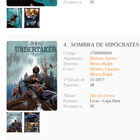
Estimativa :
5€
4 . SOMBRA DE HIPÓCRATES 
Código :
1769000004
Argumento :
Dorison, Xavier
Desenho :
Meyer, Ralph
Cores :
Delabie, Caroline
Meyer, Ralph
1ª Edição de :
11-2017
Pranchas :
48
Álbum :
Ala dos Livros
Formato :
Livro - Capa Dura
Estimativa :
5€