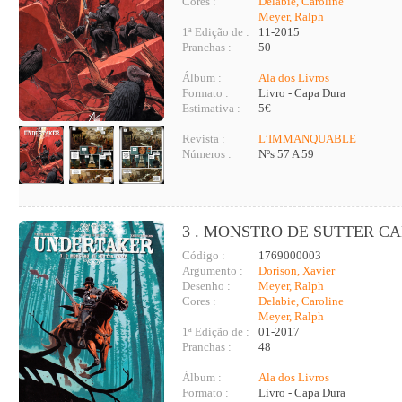
Cores :
Delabie, Caroline
Meyer, Ralph
1ª Edição de :
11-2015
Pranchas :
50
Álbum :
Ala dos Livros
Formato :
Livro - Capa Dura
Estimativa :
5€
Revista :
L’IMMANQUABLE
Números :
Nºs 57 A 59
3 . MONSTRO DE SUTTER CA
Código :
1769000003
Argumento :
Dorison, Xavier
Desenho :
Meyer, Ralph
Cores :
Delabie, Caroline
Meyer, Ralph
1ª Edição de :
01-2017
Pranchas :
48
Álbum :
Ala dos Livros
Formato :
Livro - Capa Dura