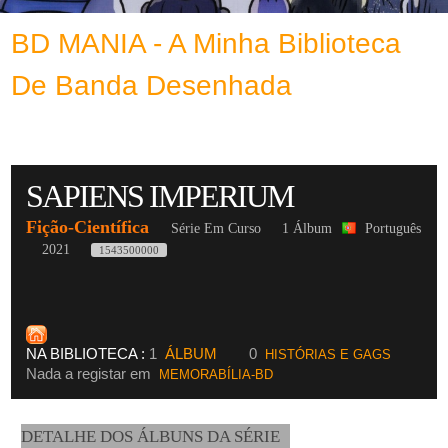
BD MANIA - A Minha Biblioteca
De Banda Desenhada
SAPIENS IMPERIUM
Fição-Científica
Série Em Curso
1 Álbum
Português
2021
1543500000
NA BIBLIOTECA :
1
ÁLBUM
0
HISTÓRIAS E GAGS
Nada a registar em
MEMORABÍLIA-BD
DETALHE DOS ÁLBUNS DA SÉRIE