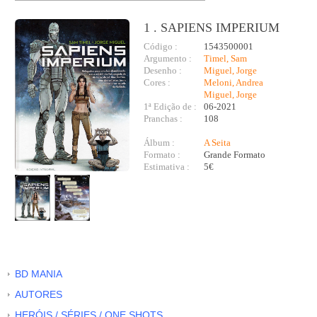
1 . SAPIENS IMPERIUM
Código :
1543500001
Argumento :
Timel, Sam
Desenho :
Miguel, Jorge
Cores :
Meloni, Andrea
Miguel, Jorge
1ª Edição de :
06-2021
Pranchas :
108
Álbum :
A Seita
Formato :
Grande Formato
Estimativa :
5€
BD MANIA
AUTORES
HERÓIS / SÉRIES / ONE SHOTS