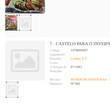
7 . CASTELO PARA O INVER
Código :
1478000007
Argumento :
Desenho :
Coelho, E.T.
Cores :
1ª Edição de :
07-1983
Pranchas :
Revista :
MUNDO DE AVENTURAS - 5
Números :
Nº 504