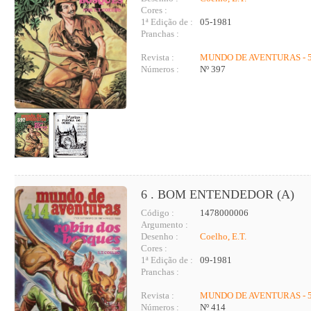
Cores :
1ª Edição de :
05-1981
Pranchas :
Revista :
MUNDO DE AVENTURAS - 5
Números :
Nº 397
6 . BOM ENTENDEDOR (A)
Código :
1478000006
Argumento :
Desenho :
Coelho, E.T.
Cores :
1ª Edição de :
09-1981
Pranchas :
Revista :
MUNDO DE AVENTURAS - 5
Números :
Nº 414