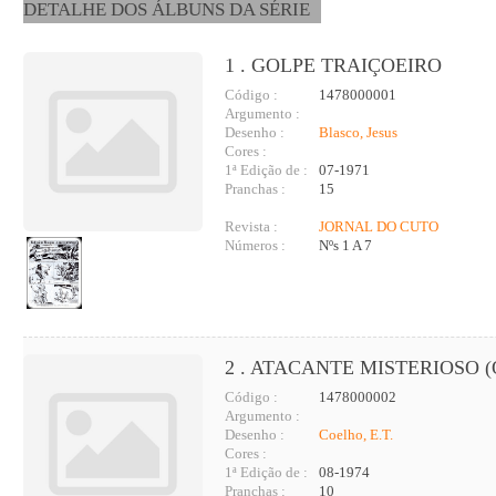
DETALHE DOS ÁLBUNS DA SÉRIE
1 . GOLPE TRAIÇOEIRO
Código :
1478000001
Argumento :
Desenho :
Blasco, Jesus
Cores :
1ª Edição de :
07-1971
Pranchas :
15
Revista :
JORNAL DO CUTO
Números :
Nºs 1 A 7
2 . ATACANTE MISTERIOSO (
Código :
1478000002
Argumento :
Desenho :
Coelho, E.T.
Cores :
1ª Edição de :
08-1974
Pranchas :
10