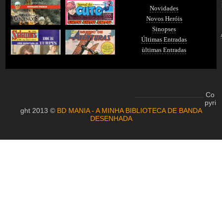
Novidades
Novos Heróis
Sinopses
Últimas Entradas
ùltimas Entradas
Co
pyri
ght 2013 ©
BD MANIA - A MINHA BIBLIOTECA DE BANDA
DESENHADA