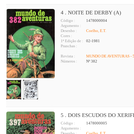
4 . NOITE DE DERBY (A)
Código :
1478000004
Argumento :
Desenho :
Coelho, E.T.
Cores :
1ª Edição de :
02-1981
Pranchas :
Revista :
MUNDO DE AVENTURAS - 5
Números :
Nº 382
5 . DOIS ESCUDOS DO XERIF
Código :
1478000005
Argumento :
Desenho :
Coelho, E.T.