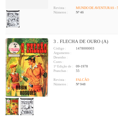
Revista :
MUNDO DE AVENTURAS - 5
Números :
Nº 46
3 . FLECHA DE OURO (A)
Código :
1478000003
Argumento :
Desenho :
Cores :
1ª Edição de :
09-1978
Pranchas :
55
Revista :
FALCÃO
Números :
Nº 948